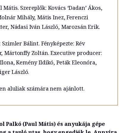
 Mátis. Szereplők: Kovács ‘Dadan’ Ákos,
Molnár Mihály, Mátis Inez, Ferenczi
ter, Nádasi Iván László, Marozsán Erik.
: Szimler Bálint. Fényképezte: Rév
, Mártonffy Zoltán. Executive producer:
 Ilona, Kemény Ildikó, Peták Eleonóra,
iger László.
ven aluliak számára nem ajánlott.
l Palkó (Paul Mátis) és anyukája gépe
ng a tapló utas, hogy engedjék le. Annyira