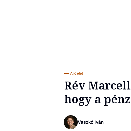
A jó élet
Rév Marcell
hogy a pénz
Vaszkó Iván