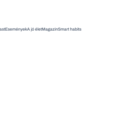
ast
Események
A jó élet
Magazin
Smart habits
Vagy fedezze fel a következő témákat
Üzlet
Pénz
Zöld
Legyél jobb!