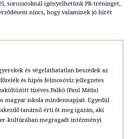
él, sorozatoknál igényelhetünk PR-tréninget,
erződésem nincs, hogy valaminek jó hírét
 gyerekek és végeláthatatlan beszédek az
őzelék és hipós felmosóvíz jellegzetes
aköltözött tízéves Palkó (Paul Mátis)
os magyar iskola mindennapjait. Egyedül
yakezdő tanárnő érti őt meg igazán, aki
ter-kultúrában megragadt intézményi