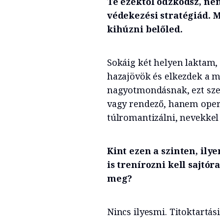
Te ezektől ódzkodsz, ne
védekezési stratégiád.
kihúzni belőled.
Sokáig két helyen laktam
hazajövök és elkezdek a 
nagyotmondásnak, ezt sze
vagy rendező, hanem oper
túlromantizálni, nevekkel 
Kint ezen a szinten, ily
is trenírozni kell sajtó
meg?
Nincs ilyesmi. Titoktartási