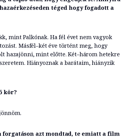
 hazaérkezéseden téged hogy fogadott a
k, mint Palkónak. Ha fél évet nem vagyok
tozást. Másfél–két éve történt meg, hogy
lt hazajönni, mint előtte. Két–három hetekre
szeretem. Hiányoznak a barátaim, hiányzik
ő kör?
ajönnöm.
 forgatáson azt mondtad, te emiatt a film