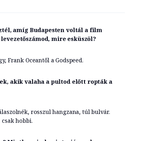
-ztél, amíg Budapesten voltál a film
 levezetőszámod, mire esküszöl?
gy, Frank Oceantől a Godspeed.
ek, akik valaha a pultod előtt ropták a
laszolnék, rosszul hangzana, túl bulvár.
 csak hobbi.