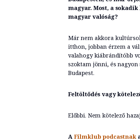
magyar. Most, a sokadik
magyar valóság?
Már nem akkora kultúrsok
itthon, jobban érzem a vál
valahogy kiábrándítóbb vo
szoktam jönni, és nagyon 
Budapest.
Feltöltődés vagy kötelez
Előbbi. Nem kötelező haz
A
Filmklub podcastnak
a