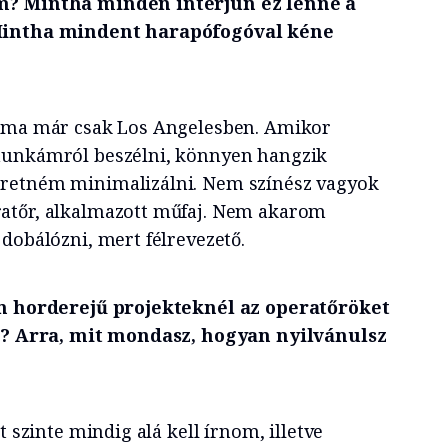
m? Mintha minden interjún ez lenne a
 Mintha mindent harapófogóval kéne
, ma már csak Los Angelesben. Amikor
munkámról beszélni, könnyen hangzik
retném minimalizálni. Nem színész vagyok
atőr, alkalmazott műfaj. Nem akarom
dobálózni, mert félrevezető.
en horderejű projekteknél az operatőröket
ra? Arra, mit mondasz, hogyan nyilvánulsz
t szinte mindig alá kell írnom, illetve