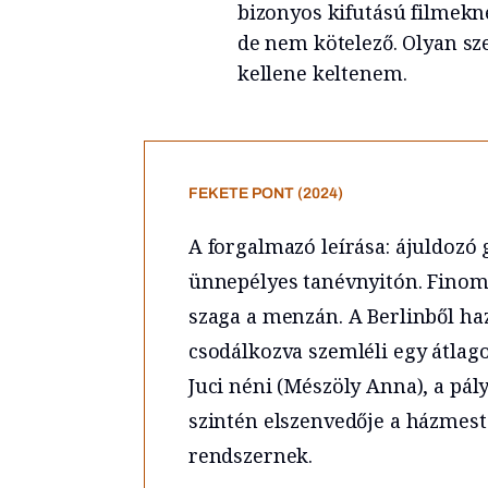
bizonyos kifutású filmekn
de nem kötelező. Olyan sz
kellene keltenem.
FEKETE PONT (2024)
A forgalmazó leírása: ájuldozó
ünnepélyes tanévnyitón. Finomf
szaga a menzán. A Berlinből haz
csodálkozva szemléli egy átlag
Juci néni (Mészöly Anna), a pál
szintén elszenvedője a házmes
rendszernek.