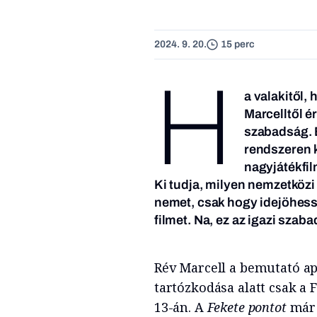
2024. 9. 20.
15 perc
H
a valakitől,
Marcelltől é
szabadság. 
rendszeren kí
nagyjátékfil
Ki tudja, milyen nemzetkö
nemet, csak hogy idejöhes
filmet. Na, ez az igazi szaba
Rév Marcell a bemutató ap
tartózkodása alatt csak a 
13-án. A
Fekete pontot
már 