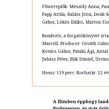
Főszereplők: Mészöly Anna, Paul
Papp Attila, Balázs Józsi, Deák-
Gábor, Lökös Ildikó, Márton Esz
Rendezte, a forgatókönyvet írta
Marcell. Producer: Osváth Gábor
Kovács Gábor, Pataki Ági, Antal
Juhász Péter, Blik Dániel, Dreiss
Hossz: 119 perc. Korhatár: 12 é
A filmben épphogy lando
Budapesten, és már őrjö