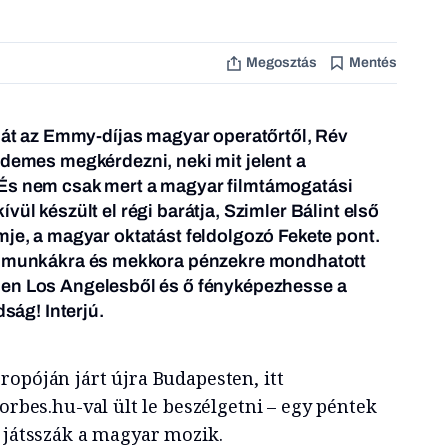
Megosztás
Mentés
 hát az Emmy-díjas magyar operatőrtől, Rév
rdemes megkérdezni, neki mit jelent a
És nem csak mert a magyar filmtámogatási
vül készült el régi barátja, Szimler Bálint első
mje, a magyar oktatást feldolgozó Fekete pont.
zi munkákra és mekkora pénzekre mondhatott
sen Los Angelesből és ő fényképezhesse a
dság! Interjú.
ropóján járt újra Budapesten, itt
Forbes.hu-val ült le beszélgetni – egy péntek
játsszák a magyar mozik.