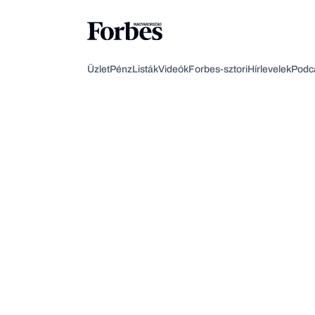
Üzlet
Pénz
Listák
Videók
Forbes-sztori
Hírlevelek
Podc