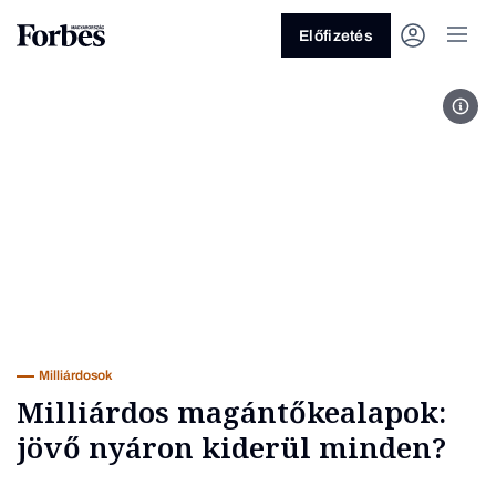
Előfizetés
Illu
Vagy fedezze fel a következő
témákat
Üzlet
Pénz
Zöld
Legyél jobb!
Milliárdosok
Milliárdos magántőkealapok:
jövő nyáron kiderül minden?