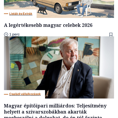
Listák és Extrák
A legértékesebb magyar celebek 2026
1 perc
Családi vállalkozások
Magyar építőipari milliárdos: Teljesítmény
helyett a szivarszobákban akarták
megbeszélni a dolgokat, de én túl őszinte