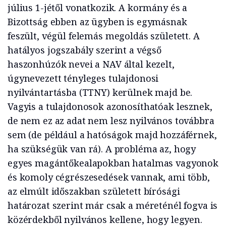
július 1-jétől vonatkozik. A kormány és a
Bizottság ebben az ügyben is egymásnak
feszült, végül felemás megoldás született. A
hatályos jogszabály szerint a végső
haszonhúzók nevei a NAV által kezelt,
úgynevezett tényleges tulajdonosi
nyilvántartásba (TTNY) kerülnek majd be.
Vagyis a tulajdonosok azonosíthatóak lesznek,
de nem ez az adat nem lesz nyilvános továbbra
sem (de például a hatóságok majd hozzáférnek,
ha szükségük van rá). A probléma az, hogy
egyes magántőkealapokban hatalmas vagyonok
és komoly cégrészesedések vannak, ami több,
az elmúlt időszakban született bírósági
határozat szerint már csak a méreténél fogva is
közérdekből nyilvános kellene, hogy legyen.