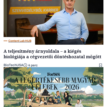
Content Lab HUB
A teljesítmény árnyoldala – a kiégés
biológiája a cégvezetői döntéshozatal mögött
BioTechUSA
4 perc