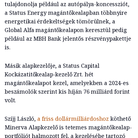
tulajdonolja például az autópálya-koncessziót,
a Status Energy magántőkealapban többnyire
energetikai érdekeltségek tömörülnek, a
Global Alfa magántőkealapon keresztül pedig
például az MBH Bank jelentős részvénypakettje
is.
Másik alapkezelője, a Status Capital
Kockázatitőkealap-kezelő Zrt. hét
magántőkealapot kezel, amelyekben a 2024-es
beszámolók szerint kis híján 76 milliárd forint
volt.
Szíjj László,
a friss dollármilliárdoshoz
köthető
Minerva Alapkezelő is tetemes magántőkealap-
portfóliót halmozott fel, a kezelésébe tartozó