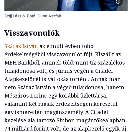
Szíjj L
Szíjj László. Fotó: Duna Aszfalt
Visszavonulók
Száraz István
az elmúlt évben több
érdekeltségéből visszavonulót fújt. Kiszállt az
MBH Bankból, aminek több mint tíz százalékos
tulajdonosa volt, és június végén a Citadel
Alapkezelőnél is változás történt. Annak már
nem Száraz István a végső tulajdonosa, hanem
Mészáros Lőrinc egy korábbi üzlettársa,
valamint két másik érdekeltségen keresztül
egy ismeretlen magánszemély. A Citadel
kezelése alá tartozó Shihon magántőkealapban
74 milliárd forint volt, de az alapkezelő egyik új