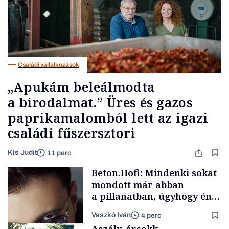
Családi vállalkozások
„Apukám beleálmodta
a birodalmat.” Üres és gazos
paprikamalomból lett az igazi
családi fűszersztori
Kis Judit
11 perc
Beton.Hofi: Mindenki sokat
mondott már abban
a pillanatban, úgyhogy én
a legsarkosabb
Vaszkó Iván
4 perc
gondolataimat akartam