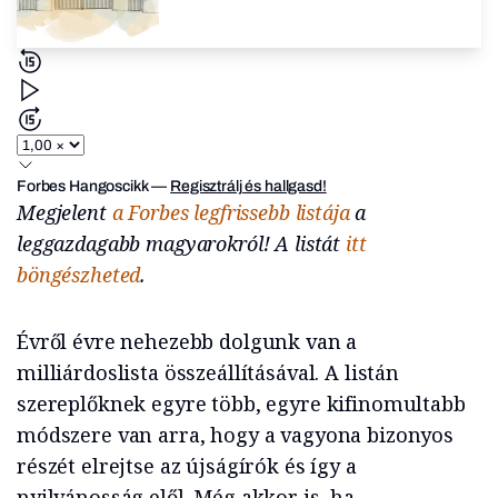
Forbes Hangoscikk
—
Regisztrálj és hallgasd!
Megjelent
a Forbes legfrissebb listája
a
leggazdagabb magyarokról! A listát
itt
böngészheted
.
Évről évre nehezebb dolgunk van a
milliárdoslista összeállításával. A listán
szereplőknek egyre több, egyre kifinomultabb
módszere van arra, hogy a vagyona bizonyos
részét elrejtse az újságírók és így a
nyilvánosság elől. Még akkor is, ha