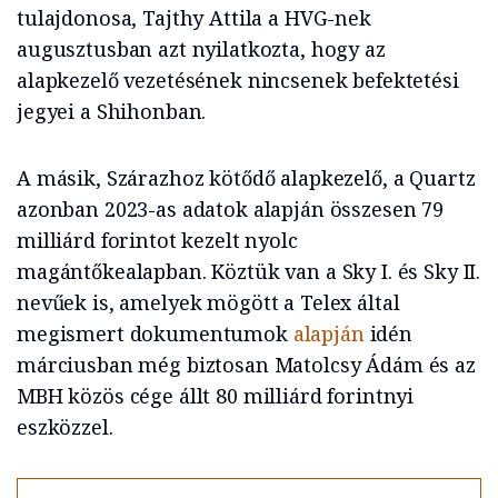
tulajdonosa, Tajthy Attila a HVG-nek
augusztusban azt nyilatkozta, hogy az
alapkezelő vezetésének nincsenek befektetési
jegyei a Shihonban.
A másik, Szárazhoz kötődő alapkezelő, a Quartz
azonban 2023-as adatok alapján összesen 79
milliárd forintot kezelt nyolc
magántőkealapban. Köztük van a Sky I. és Sky II.
nevűek is, amelyek mögött a Telex által
megismert dokumentumok
alapján
idén
márciusban még biztosan Matolcsy Ádám és az
MBH közös cége állt 80 milliárd forintnyi
eszközzel.