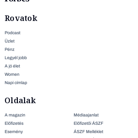
Rovatok
Podcast
Üzlet
Pénz
Legyél jobb
A jó élet
Women
Napi címlap
Oldalak
A magazin
Médiaajanlat
Előfizetés
Előfizetői ÁSZF
Esemény
ÁSZF Melléklet