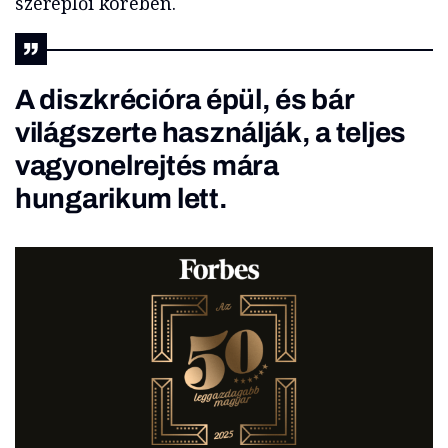
szereplői körében.
A diszkrécióra épül, és bár
világszerte használják, a teljes
vagyonelrejtés mára
hungarikum lett.