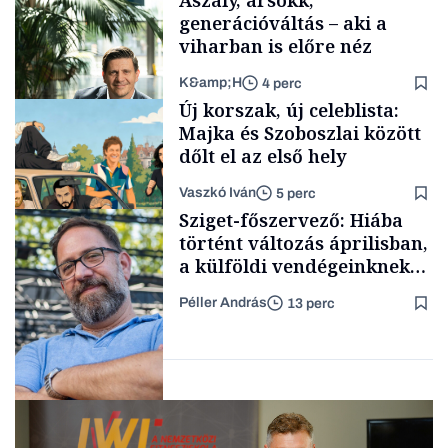
Aszály, ársokk,
kimondani
generációváltás – aki a
viharban is előre néz
K&amp;H
4 perc
Forbes-sztori
Új korszak, új celeblista:
Majka és Szoboszlai között
dőlt el az első hely
Vaszkó Iván
5 perc
TÁMOGATÓI
Sziget-főszervező: Hiába
TARTALOM
történt változás áprilisban,
a külföldi vendégeinknek
idő kell, hogy új képet
Péller András
13 perc
alakítsanak ki
Lista
Magyarországról
Interjú