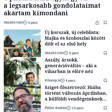
a legsarkosabb gondolataimat
akartam kimondani
Vaszkó Iván
4 perc
Új korszak, új celeblista:
Majka és Szoboszlai között
dőlt el az első hely
Vaszkó Iván
5 perc
Aszály, ársokk,
generációváltás – aki a
viharban is előre néz
K&amp;H
4 perc
Lista
Sziget-főszervező: Hiába
történt változás áprilisban,
a külföldi vendégeinknek
idő kell, hogy új képet
Péller András
13 perc
alakítsanak ki
TÁMOGATÓI