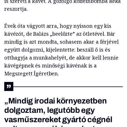
is szereti a kávét. A gőzölgő koffeinbomba Réka
reszortja.
Évek óta vágyott arra, hogy nyisson egy kis
kávézót, de Balázs „beelőzte” az ötletével. Bár
mindig is azt mondta, sohasem akar a férjével
együtt dolgozni, kijelentette: beszáll ő is és
otthagyja a munkahelyét, de akkor kell lennie
kávégépnek és minőségi kávénak is a
Megszegett Ígéretben.
„Mindig irodai környezetben
dolgoztam, legutóbb egy
vasműszereket gyártó cégnél