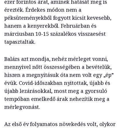
ezer forintos árat, aminek hatását meg is
érezték. Érdekes módon nem a
péksüteményekből fogyott kicsit kevesebb,
hanem a kenyerekből. Februárban és
márciusban 10-15 százalékos visszaesést
tapasztaltak.
Balázs azt mondja, nehéz mérleget vonni,
mennyivel nőtt összességében a bevételük,
hiszen a megnyitásuk óta nem volt egy „ép”
évük. Covid-időszakban nyitottak, újabb és
újabb lezárásokkal, most meg a gyorsuló
tempóban emelkedő árak nehezítik meg a
mérlegvonást.
Az első év folyamatos növekedés volt, olykor