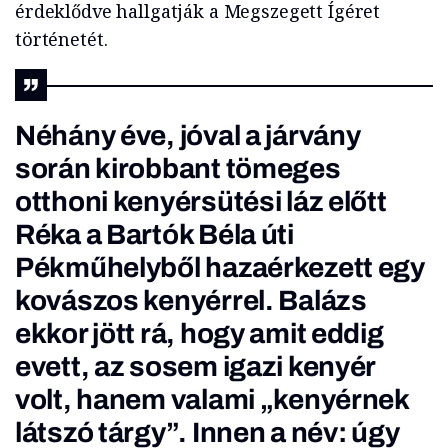
érdeklődve hallgatják a Megszegett Ígéret
történetét.
Néhány éve, jóval a járvány
során kirobbant tömeges
otthoni kenyérsütési láz előtt
Réka a Bartók Béla úti
Pékműhelyből hazaérkezett egy
kovászos kenyérrel. Balázs
ekkor jött rá, hogy amit eddig
evett, az sosem igazi kenyér
volt, hanem valami „kenyérnek
látszó tárgy”. Innen a név: úgy