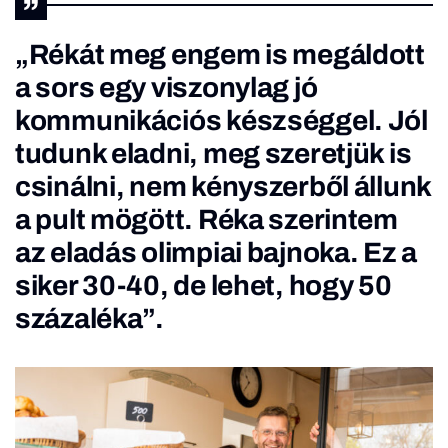
„Rékát meg engem is megáldott
a sors egy viszonylag jó
kommunikációs készséggel. Jól
tudunk eladni, meg szeretjük is
csinálni, nem kényszerből állunk
a pult mögött. Réka szerintem
az eladás olimpiai bajnoka. Ez a
siker 30-40, de lehet, hogy 50
százaléka”.