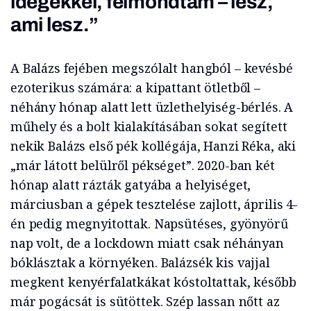
idegekkel, felmondtam – lesz,
ami lesz.”
A Balázs fejében megszólalt hangból – kevésbé
ezoterikus számára: a kipattant ötletből –
néhány hónap alatt lett üzlethelyiség-bérlés. A
műhely és a bolt kialakításában sokat segített
nekik Balázs első pék kollégája, Hanzi Réka, aki
„már látott belülről pékséget”. 2020-ban két
hónap alatt rázták gatyába a helyiséget,
márciusban a gépek tesztelése zajlott, április 4-
én pedig megnyitottak. Napsütéses, gyönyörű
nap volt, de a lockdown miatt csak néhányan
bóklásztak a környéken. Balázsék kis vajjal
megkent kenyérfalatkákat kóstoltattak, később
már pogácsát is sütöttek. Szép lassan nőtt az