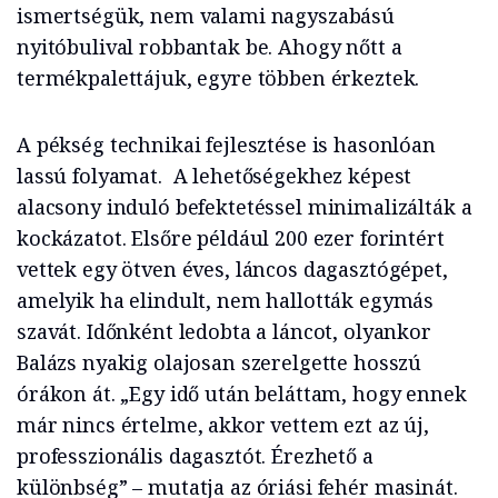
ismertségük, nem valami nagyszabású
nyitóbulival robbantak be. Ahogy nőtt a
termékpalettájuk, egyre többen érkeztek.
A pékség technikai fejlesztése is hasonlóan
lassú folyamat. A lehetőségekhez képest
alacsony induló befektetéssel minimalizálták a
kockázatot. Elsőre például 200 ezer forintért
vettek egy ötven éves, láncos dagasztógépet,
amelyik ha elindult, nem hallották egymás
szavát. Időnként ledobta a láncot, olyankor
Balázs nyakig olajosan szerelgette hosszú
órákon át. „Egy idő után beláttam, hogy ennek
már nincs értelme, akkor vettem ezt az új,
professzionális dagasztót. Érezhető a
különbség” – mutatja az óriási fehér masinát.