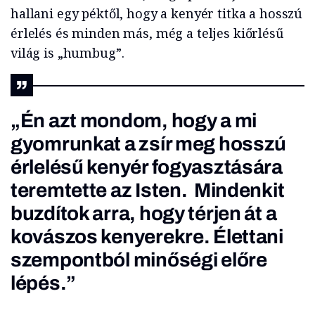
hallani egy péktől, hogy a kenyér titka a hosszú
érlelés és minden más, még a teljes kiőrlésű
világ is „humbug”.
„Én azt mondom, hogy a mi
gyomrunkat a zsír meg hosszú
érlelésű kenyér fogyasztására
teremtette az Isten. Mindenkit
buzdítok arra, hogy térjen át a
kovászos kenyerekre. Élettani
szempontból minőségi előre
lépés.”