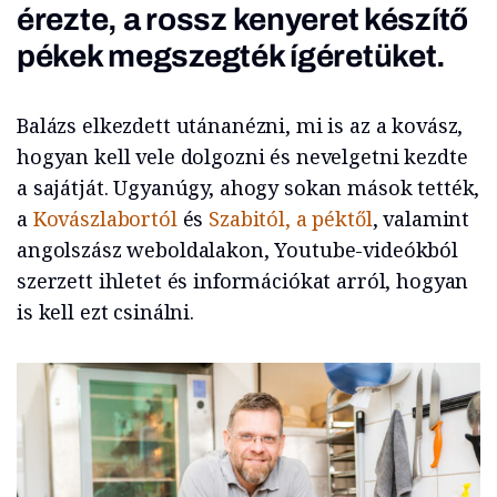
érezte, a rossz kenyeret készítő
pékek megszegték ígéretüket.
Balázs elkezdett utánanézni, mi is az a kovász,
hogyan kell vele dolgozni és nevelgetni kezdte
a sajátját. Ugyanúgy, ahogy sokan mások tették,
a
Kovászlabortól
és
Szabitól, a péktől
, valamint
angolszász weboldalakon, Youtube-videókból
szerzett ihletet és információkat arról, hogyan
is kell ezt csinálni.