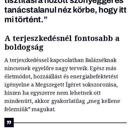
tisztításra hozott szőnyeggel és
tanácstalanul néz körbe, hogy itt
mi történt.”
A terjeszkedésnél fontosabb a
boldogság
A terjeszkedéssel kapcsolatban Balázséknak
nincsenek egyelőre nagy terveik. Egész más
életmódot, hozzáállást és energiabefektetést
igényelne a Megszegett Ígéret sokszorozása,
hiszen ha egyszerre nem lehetnek ott
mindenütt, akkor gyakorlatilag „meg kellene
felezniük” magukat.