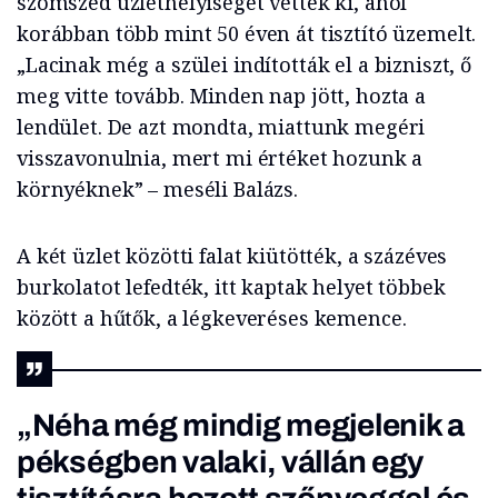
szomszéd üzlethelyiséget vették ki, ahol
korábban több mint 50 éven át tisztító üzemelt.
„Lacinak még a szülei indították el a bizniszt, ő
meg vitte tovább. Minden nap jött, hozta a
lendület. De azt mondta, miattunk megéri
visszavonulnia, mert mi értéket hozunk a
környéknek” – meséli Balázs.
A két üzlet közötti falat kiütötték, a százéves
burkolatot lefedték, itt kaptak helyet többek
között a hűtők, a légkeveréses kemence.
„Néha még mindig megjelenik a
pékségben valaki, vállán egy