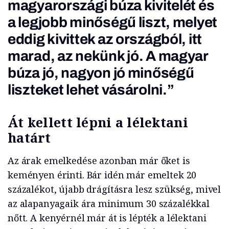
magyarországi búza kivitelét és
a legjobb minőségű liszt, melyet
eddig kivittek az országból, itt
marad, az nekünk jó. A magyar
búza jó, nagyon jó minőségű
liszteket lehet vásárolni.”
Át kellett lépni a lélektani
határt
Az árak emelkedése azonban már őket is
keményen érinti. Bár idén már emeltek 20
százalékot, újabb drágításra lesz szükség, mivel
az alapanyagaik ára minimum 30 százalékkal
nőtt. A kenyérnél már át is lépték a lélektani