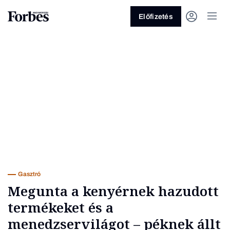
Előfizetés
Vagy fedezze fel a következő
témákat
Üzlet
Pénz
Zöld
Legyél jobb!
Gasztró
Megunta a kenyérnek hazudott
termékeket és a
menedzservilágot – péknek állt