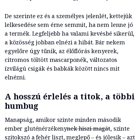
De szerinte ez és a személyes jelenlét, kettejük
lelkesedése sem érne semmit, ha nem lenne jó
a termék. Legfeljebb ha valami kevésbé sikerül,
a közösség jobban elnézi a hibát. Bár nekem
egyelőre úgy tűnik, az élőflórás kenyerek,
citromos töltött mascarponék, változatos
ízvilágú csigák és babkák között nincs mit
elnézni.
A hosszú érlelés a titok, a többi
humbug
Manapság, amikor szinte minden második
ember gluténérzékeny
nek hiszi magát
, szinte
szitokszó a fehér liszt, meglepő – és jólesik – azt