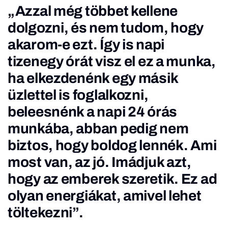
„Azzal még többet kellene
dolgozni, és nem tudom, hogy
akarom-e ezt. Így is napi
tizenegy órát visz el ez a munka,
ha elkezdenénk egy másik
üzlettel is foglalkozni,
beleesnénk a napi 24 órás
munkába, abban pedig nem
biztos, hogy boldog lennék. Ami
most van, az jó. Imádjuk azt,
hogy az emberek szeretik. Ez ad
olyan energiákat, amivel lehet
töltekezni”.