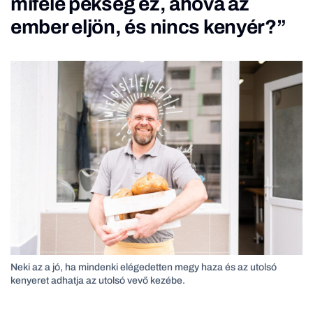
miféle pékség ez, ahova az
ember eljön, és nincs kenyér?”
Neki az a jó, ha mindenki elégedetten megy haza és az utolsó
kenyeret adhatja az utolsó vevő kezébe.