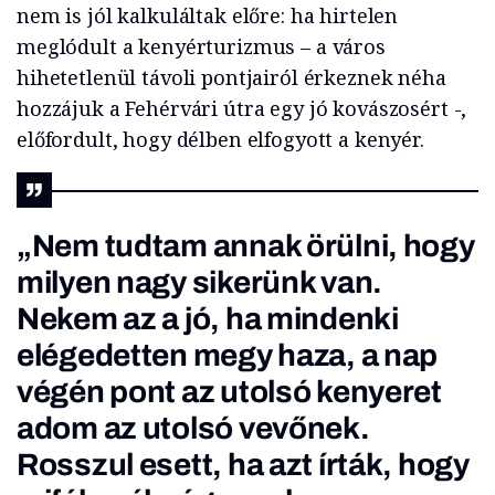
nem is jól kalkuláltak előre: ha hirtelen
meglódult a kenyérturizmus – a város
hihetetlenül távoli pontjairól érkeznek néha
hozzájuk a Fehérvári útra egy jó kovászosért -,
előfordult, hogy délben elfogyott a kenyér.
„Nem tudtam annak örülni, hogy
milyen nagy sikerünk van.
Nekem az a jó, ha mindenki
elégedetten megy haza, a nap
végén pont az utolsó kenyeret
adom az utolsó vevőnek.
Rosszul esett, ha azt írták, hogy