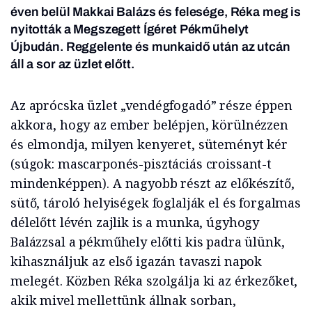
éven belül Makkai Balázs és felesége, Réka meg is
nyitották a Megszegett Ígéret Pékműhelyt
Újbudán. Reggelente és munkaidő után az utcán
áll a sor az üzlet előtt.
Az aprócska üzlet „vendégfogadó” része éppen
akkora, hogy az ember belépjen, körülnézzen
és elmondja, milyen kenyeret, süteményt kér
(súgok: mascarponés-pisztáciás croissant-t
mindenképpen). A nagyobb részt az előkészítő,
sütő, tároló helyiségek foglalják el és forgalmas
délelőtt lévén zajlik is a munka, úgyhogy
Balázzsal a pékműhely előtti kis padra ülünk,
kihasználjuk az első igazán tavaszi napok
melegét. Közben Réka szolgálja ki az érkezőket,
akik mivel mellettünk állnak sorban,