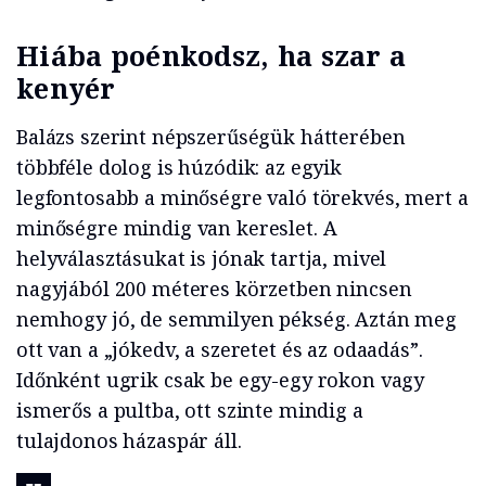
Hiába poénkodsz, ha szar a
kenyér
Balázs szerint népszerűségük hátterében
többféle dolog is húzódik: az egyik
legfontosabb a minőségre való törekvés, mert a
minőségre mindig van kereslet. A
helyválasztásukat is jónak tartja, mivel
nagyjából 200 méteres körzetben nincsen
nemhogy jó, de semmilyen pékség. Aztán meg
ott van a „jókedv, a szeretet és az odaadás”.
Időnként ugrik csak be egy-egy rokon vagy
ismerős a pultba, ott szinte mindig a
tulajdonos házaspár áll.