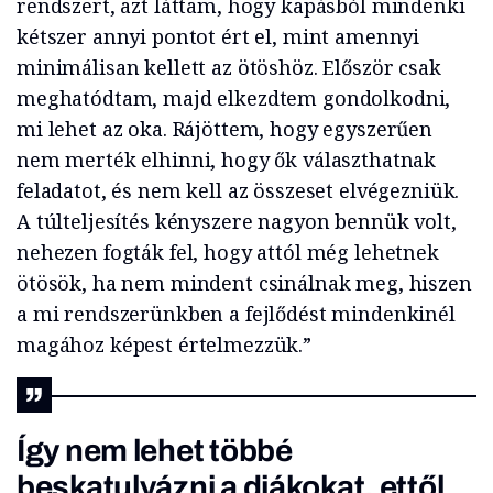
rendszert, azt láttam, hogy kapásból mindenki
kétszer annyi pontot ért el, mint amennyi
minimálisan kellett az ötöshöz. Először csak
meghatódtam, majd elkezdtem gondolkodni,
mi lehet az oka. Rájöttem, hogy egyszerűen
nem merték elhinni, hogy ők választhatnak
feladatot, és nem kell az összeset elvégezniük.
A túlteljesítés kényszere nagyon bennük volt,
nehezen fogták fel, hogy attól még lehetnek
ötösök, ha nem mindent csinálnak meg, hiszen
a mi rendszerünkben a fejlődést mindenkinél
magához képest értelmezzük.”
Így nem lehet többé
beskatulyázni a diákokat, ettől