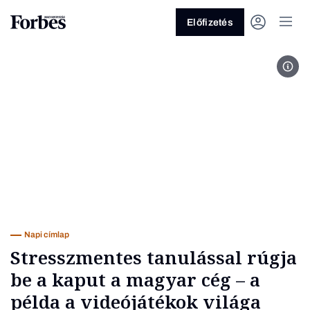
Előfizetés
Prie
Vagy fedezze fel a következő
témákat
Üzlet
Pénz
Zöld
Legyél jobb!
Napi címlap
Stresszmentes tanulással rúgja
be a kaput a magyar cég – a
példa a videójátékok világa