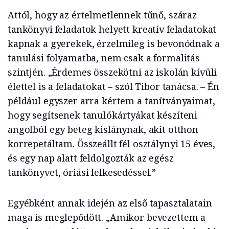
Attól, hogy az értelmetlennek tűnő, száraz
tankönyvi feladatok helyett kreatív feladatokat
kapnak a gyerekek, érzelmileg is bevonódnak a
tanulási folyamatba, nem csak a formalitás
szintjén. „Érdemes összekötni az iskolán kívüli
élettel is a feladatokat – szól Tibor tanácsa. – Én
például egyszer arra kértem a tanítványaimat,
hogy segítsenek tanulókártyákat készíteni
angolból egy beteg kislánynak, akit otthon
korrepetáltam. Összeállt fél osztálynyi 15 éves,
és egy nap alatt feldolgozták az egész
tankönyvet, óriási lelkesedéssel.”
Egyébként annak idején az első tapasztalatain
maga is meglepődött. „Amikor bevezettem a