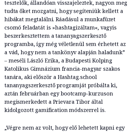
tesztelők, állandóan visszajeleztek, nagyon meg
tudta őket mozgatni, hogy segíteniük kellett a
hibákat megtalálni. Ráadásul a munkafüzet
csomó feladatát is »hashtagizáltam«, vagyis
beszerkesztettem a tananyagszerkesztő
programba, így még véletlenül sem érhetett az
a vád, hogy nem a tankönyv alapján haladunk”
– meséli László Erika, a Budapesti Kolping
Katolikus Gimnázium francia-magyar szakos
tanára, aki először a Hashtag.school
tananyagszerkesztő programját próbálta ki,
aztán februárban egy bootcamp-kurzuson
megismerkedett a Prievara Tibor által
kidolgozott gamification módszerrel is.
„Végre nem az volt, hogy elő lehetett kapni egy