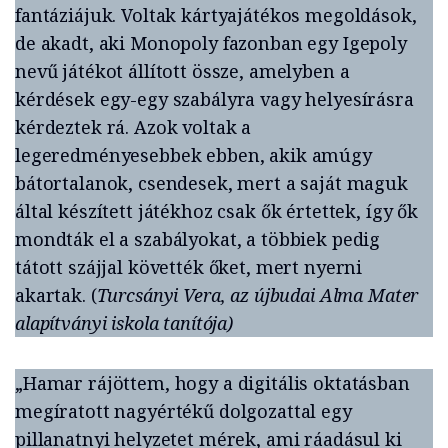
fantáziájuk. Voltak kártyajátékos megoldások,
de akadt, aki Monopoly fazonban egy Igepoly
nevű játékot állított össze, amelyben a
kérdések egy-egy szabályra vagy helyesírásra
kérdeztek rá. Azok voltak a
legeredményesebbek ebben, akik amúgy
bátortalanok, csendesek, mert a saját maguk
által készített játékhoz csak ők értettek, így ők
mondták el a szabályokat, a többiek pedig
tátott szájjal követték őket, mert nyerni
akartak. (
Turcsányi Vera, az újbudai Alma Mater
alapítványi iskola tanítója)
„Hamar rájöttem, hogy a digitális oktatásban
megíratott nagyértékű dolgozattal egy
pillanatnyi helyzetet mérek, ami ráadásul ki