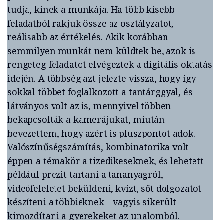
tudja, kinek a munkája. Ha több kisebb
feladatból rakjuk össze az osztályzatot,
reálisabb az értékelés. Akik korábban
semmilyen munkát nem küldtek be, azok is
rengeteg feladatot elvégeztek a digitális oktatás
idején. A többség azt jelezte vissza, hogy így
sokkal többet foglalkozott a tantárggyal, és
látványos volt az is, mennyivel többen
bekapcsolták a kamerájukat, miután
bevezettem, hogy azért is pluszpontot adok.
Valószínűségszámítás, kombinatorika volt
éppen a témakör a tizedikeseknek, és lehetett
például prezit tartani a tananyagról,
videófeleletet beküldeni, kvízt, sőt dolgozatot
készíteni a többieknek – vagyis sikerült
kimozdítani a gyerekeket az unalomból.