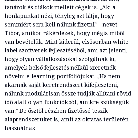
tanárok és diákok mellett cégek is. „Aki a
honlapunkat nézi, tényleg azt látja, hogy
semmiért sem kell nálunk fizetni” – nevet
Tibor, amikor rákérdezek, hogy mégis miből
van bevételük. Mint kiderül, elsősorban white
label szoftverek fejlesztéséből, ami azt jelenti,
hogy olyan vállalkozásokat szolgálnak ki,
amelyek belső fejlesztés nélkül szeretnék
növelni e-learning-portfóliójukat. „Ha nem
akarnak saját keretrendszert kifejleszteni,
nálunk modulárisan össze tudják állítani rövid
idő alatt olyan funkciókból, amikre szükségük
van.” De ősztől részben fizetőssé teszik
alaprendszerüket is, amit az oktatás területén
használnak.