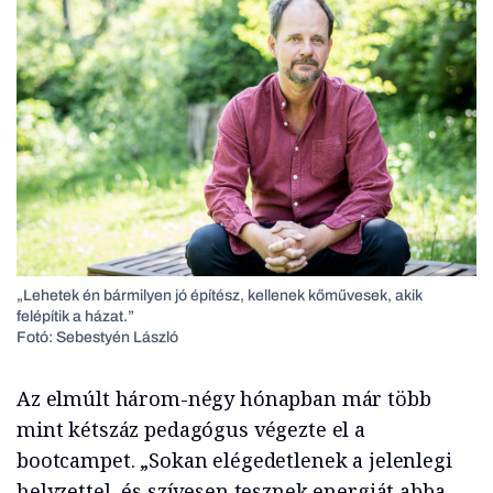
„Lehetek én bármilyen jó építész, kellenek kőművesek, akik
felépítik a házat.”
Fotó: Sebestyén László
Az elmúlt három-négy hónapban már több
mint kétszáz pedagógus végezte el a
bootcampet. „Sokan elégedetlenek a jelenlegi
helyzettel, és szívesen tesznek energiát abba,