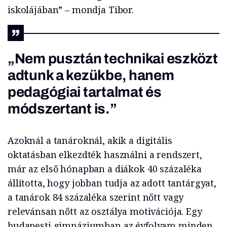
iskolájában” – mondja Tibor.
„Nem pusztán technikai eszközt
adtunk a kezükbe, hanem
pedagógiai tartalmat és
módszertant is.”
Azoknál a tanároknál, akik a digitális
oktatásban elkezdték használni a rendszert,
már az első hónapban a diákok 40 százaléka
állította, hogy jobban tudja az adott tantárgyat,
a tanárok 84 százaléka szerint nőtt vagy
relevánsan nőtt az osztálya motivációja. Egy
budapesti gimnáziumban az évfolyam minden