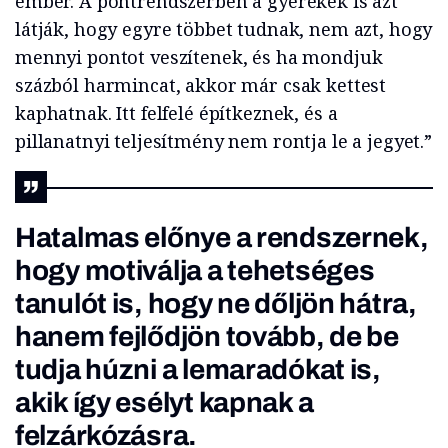
ember. A pontrendszerben a gyerekek is azt
látják, hogy egyre többet tudnak, nem azt, hogy
mennyi pontot veszítenek, és ha mondjuk
százból harmincat, akkor már csak kettest
kaphatnak. Itt felfelé építkeznek, és a
pillanatnyi teljesítmény nem rontja le a jegyet.”
Hatalmas előnye a rendszernek,
hogy motiválja a tehetséges
tanulót is, hogy ne dőljön hátra,
hanem fejlődjön tovább, de be
tudja húzni a lemaradókat is,
akik így esélyt kapnak a
felzárkózásra.