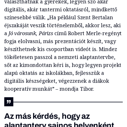
választhatnak a gyerekek, legyen szó akár
digitális, akár tantermi oktatásról, mindkettő
színesebbé válik. „Ha például Szent Bertalan
éjszakáját veszik történelemből, akkor lesz, aki
a
Jó városunk, Párizs
című Robert Merle-regényt
fogja elolvasni, más prezentációt készít, vagy
készíthetnek kis csoportban videót is. Mindez
tökéletesen passzol a nemzeti alaptantervbe,
sőt az kimondottan kéri is, hogy legyen projekt
alapú oktatás az iskolákban, fejlesszük a
digitális készségeket, végezzenek a diákok
kooperatív munkát” – mondja Tibor.
Az más kérdés, hogy az
alaptanterv sajnos helyenként