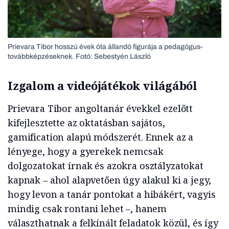
Prievara Tibor hosszú évek óta állandó figurája a pedagógus-
továbbképzéseknek. Fotó: Sebestyén László
Izgalom a videójátékok világából
Prievara Tibor angoltanár évekkel ezelőtt
kifejlesztette az oktatásban sajátos,
gamification alapú módszerét. Ennek az a
lényege, hogy a gyerekek nemcsak
dolgozatokat írnak és azokra osztályzatokat
kapnak – ahol alapvetően úgy alakul ki a jegy,
hogy levon a tanár pontokat a hibákért, vagyis
mindig csak rontani lehet –, hanem
választhatnak a felkínált feladatok közül, és így