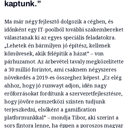
kaptunk.”
Ma már négy fejlesztő dolgozik a cégben, és
időnként egy IT-poolból további szakembereket
választanak ki az egyes speciális feladatokra.
„Lehetek én bármilyen jó építész, kellenek
kőművesek, akik felépítik a házat” – von
párhuzamot. Az árbevétel tavaly megközelítette
a 30 millió forintot, ami csaknem négyszeres
növekedés a 2019-es összeghez képest. „Ez elég
ahhoz, hogy jó runwayt adjon, idén nagy
erőforrásokat fordítunk a szervezetfejlesztésre,
hogy jövőre nemzetközi szinten tudjunk
terjeszkedni, elsőként a gamification
platformunkkal” – mondja Tibor, aki szerint a
sors fintora lenne, ha éppen a poroszos magyar