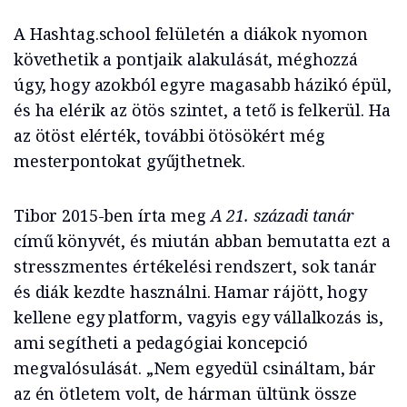
A Hashtag.school felületén a diákok nyomon
követhetik a pontjaik alakulását, méghozzá
úgy, hogy azokból egyre magasabb házikó épül,
és ha elérik az ötös szintet, a tető is felkerül. Ha
az ötöst elérték, további ötösökért még
mesterpontokat gyűjthetnek.
Tibor 2015-ben írta meg
A 21. századi tanár
című könyvét, és miután abban bemutatta ezt a
stresszmentes értékelési rendszert, sok tanár
és diák kezdte használni. Hamar rájött, hogy
kellene egy platform, vagyis egy vállalkozás is,
ami segítheti a pedagógiai koncepció
megvalósulását. „Nem egyedül csináltam, bár
az én ötletem volt, de hárman ültünk össze