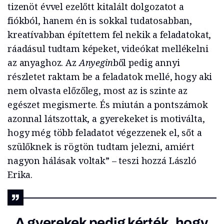
tizenöt évvel ezelőtt kitalált dolgozatot a
fiókból, hanem én is sokkal tudatosabban,
kreatívabban építettem fel nekik a feladatokat,
ráadásul tudtam képeket, videókat mellékelni
az anyaghoz. Az
Anyegin
ből pedig annyi
részletet raktam be a feladatok mellé, hogy aki
nem olvasta előzőleg, most az is szinte az
egészet megismerte. És miután a pontszámok
azonnal látszottak, a gyerekeket is motiválta,
hogy még több feladatot végezzenek el, sőt a
szülőknek is rögtön tudtam jelezni, amiért
nagyon hálásak voltak” – teszi hozzá László
Erika.
„A gyerekek pedig kérték, hogy