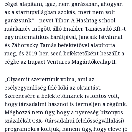
céget alapítani, igaz, nem garázsban, ahogyan
az a startupvilágban szokás, mert nem volt
garázsunk” – nevet Tibor. A Hashtag.school
márkanév mögött álló Enabler Tanácsadó Kft.-t
egy informatikus barátjával, Jancsik Istvánnal
és Záhorszky Tamás befektetővel alapította
meg, és 2019-ben seed befektetőként beszállt a
cégbe az Impact Ventures Magántőkealap II.
„Olyasmit szerettünk volna, ami az
esélyegyenlőség felé löki az oktartást.
Szerencsére a befektetőinknek is fontos volt,
hogy társadalmi hasznot is termeljen a cégünk.
Méghozzá nem úgy, hogy a nyereség bizonyos
százalékát CSR- (társadalmi felelősségvállalási)
programokra költjük, hanem úgy, hogy eleve jó