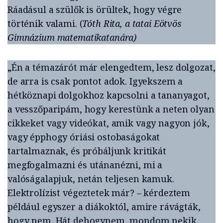
Ráadásul a szülők is örültek, hogy végre
történik valami. (
Tóth Rita, a tatai Eötvös
Gimnázium matematikatanára)
„Én a témazárót már elengedtem, lesz dolgozat,
de arra is csak pontot adok. Igyekszem a
hétköznapi dolgokhoz kapcsolni a tananyagot,
a vesszőparipám, hogy kerestünk a neten olyan
cikkeket vagy videókat, amik vagy nagyon jók,
vagy épphogy óriási ostobaságokat
tartalmaznak, és próbáljunk kritikát
megfogalmazni és utánanézni, mi a
valóságalapjuk, netán teljesen kamuk.
Elektrolízist végeztetek már? – kérdeztem
például egyszer a diákoktól, amire rávágták,
hogy nem. Hát dehogynem, mondom nekik,