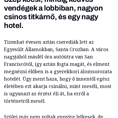
vendégek a lobbiban, nagyon
csinos titkárnő, és egy nagy
hotel.
Tizenhat évesen aztán cserediák lett az
Egyesült Államokban, Santa Cruzban. A város
nagyjából másfél óra autóútra van San
Franciscótól, így aztán fogta magát, és elment
megnézni élőben is a gyerekkori álomsorozata
hotelét. Úgy ment haza, hogy ő innentől egész
életében ezt akarja csinálni, mint meséli, most
is ugyanazt az érzést éli át, ha erről a
történetről mesél.
Szülei már nem voltak ennyire lelkesek, de