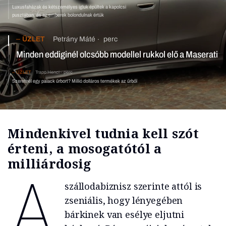
Luxusfaházak és kétszemélyes igluk épültek a kapolcsi
pusztában, és az emberek bolondulnak értük
ÜZLET
Petrány Máté
perc
Minden eddiginél olcsóbb modellel rukkol elő a Maserati
ÜZLET
Trapp Henci
perc
Szeretnél egy palack űrbort? Millió dolláros termékek az űrből
Mindenkivel tudnia kell szót
érteni, a mosogatótól a
milliárdosig
A
szállodabiznisz szerinte attól is
zseniális, hogy lényegében
bárkinek van esélye eljutni