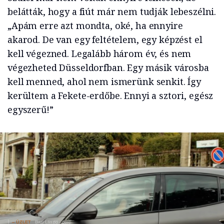
belátták, hogy a fiút már nem tudják lebeszélni.
„Apám erre azt mondta, oké, ha ennyire
akarod. De van egy feltételem, egy képzést el
kell végezned. Legalább három év, és nem
végezheted Düsseldorfban. Egy másik városba
kell menned, ahol nem ismerünk senkit. Így
kerültem a Fekete-erdőbe. Ennyi a sztori, egész
egyszerű!”
ÜZLET
Bagi László
perc