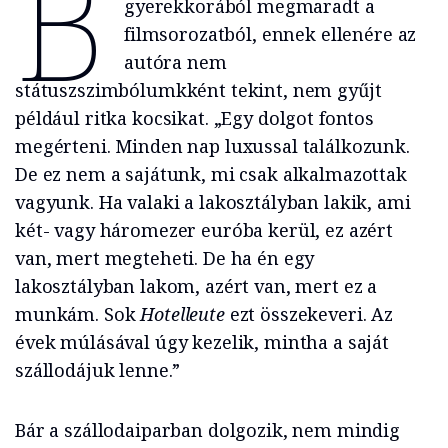
B
gyerekkorából megmaradt a
filmsorozatból, ennek ellenére az
autóra nem
státuszszimbólumkként tekint, nem gyűjt
például ritka kocsikat. „Egy dolgot fontos
megérteni. Minden nap luxussal találkozunk.
De ez nem a sajátunk, mi csak alkalmazottak
vagyunk. Ha valaki a lakosztályban lakik, ami
két- vagy háromezer euróba kerül, ez azért
van, mert megteheti. De ha én egy
lakosztályban lakom, azért van, mert ez a
munkám. Sok
Hotelleute
ezt összekeveri. Az
évek múlásával úgy kezelik, mintha a saját
szállodájuk lenne.”
Bár a szállodaiparban dolgozik, nem mindig