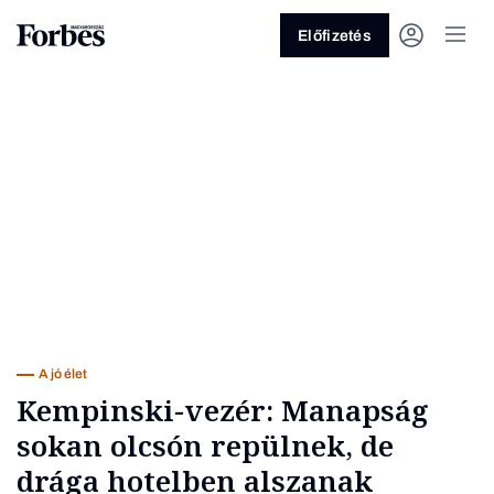
Előfizetés
Vagy fedezze fel a következő
témákat
Üzlet
Pénz
Zöld
Legyél jobb!
A jó élet
Kempinski-vezér: Manapság
sokan olcsón repülnek, de
drága hotelben alszanak