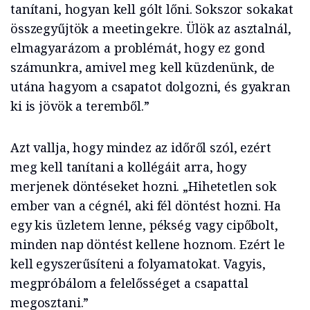
tanítani, hogyan kell gólt lőni. Sokszor sokakat
összegyűjtök a meetingekre. Ülök az asztalnál,
elmagyarázom a problémát, hogy ez gond
számunkra, amivel meg kell küzdenünk, de
utána hagyom a csapatot dolgozni, és gyakran
ki is jövök a teremből.”
Azt vallja, hogy mindez az időről szól, ezért
meg kell tanítani a kollégáit arra, hogy
merjenek döntéseket hozni. „Hihetetlen sok
ember van a cégnél, aki fél döntést hozni. Ha
egy kis üzletem lenne, pékség vagy cipőbolt,
minden nap döntést kellene hoznom. Ezért le
kell egyszerűsíteni a folyamatokat. Vagyis,
megpróbálom a felelősséget a csapattal
megosztani.”