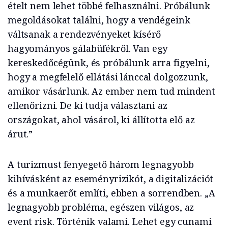
ételt nem lehet többé felhasználni. Próbálunk
megoldásokat találni, hogy a vendégeink
váltsanak a rendezvényeket kísérő
hagyományos gálabüfékről. Van egy
kereskedőcégünk, és próbálunk arra figyelni,
hogy a megfelelő ellátási lánccal dolgozzunk,
amikor vásárlunk. Az ember nem tud mindent
ellenőrizni. De ki tudja választani az
országokat, ahol vásárol, ki állította elő az
árut.”
A turizmust fenyegető három legnagyobb
kihívásként az eseményrizikót, a digitalizációt
és a munkaerőt említi, ebben a sorrendben. „A
legnagyobb probléma, egészen világos, az
event risk. Történik valami. Lehet egy cunami