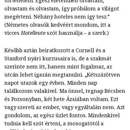
történelem. Egész életemben olvastam,
olvastam és olvastam, így próbálom a világot
megérteni. Néhány hoteles nem így tesz.”
(Németes olvasók kedvéért mondom, itt a
vicces
Hotelleute
szót használja – a szerk.)
Később aztán beiratkozott a Cornell és a
Stanford nyári kurzusaira is, de a szakmát
szerinte nem itt, hanem mint fogalmaz, az
utcán lehet igazán megtanulni. „Kétszázötven
napot utazok egy évben. Minden nap
találkozom valakivel. Ma önnel, tegnap Bécsben
és Pozsonyban, két hete Ázsiában voltam. Ezt
vagy szereti az ember, vagy egyáltalán nem. Azt
gondolom, az egész üzlet fontos. Mindenkivel
tudnia kell szót érteni, a mosogatótól a