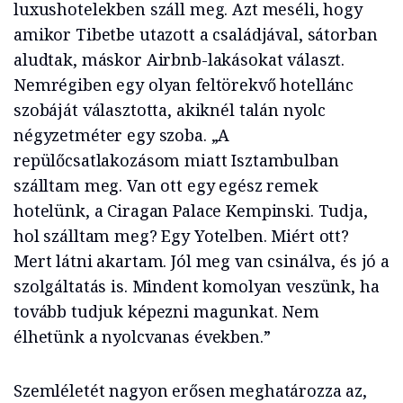
luxushotelekben száll meg. Azt meséli, hogy
amikor Tibetbe utazott a családjával, sátorban
aludtak, máskor Airbnb-lakásokat választ.
Nemrégiben egy olyan feltörekvő hotellánc
szobáját választotta, akiknél talán nyolc
négyzetméter egy szoba. „A
repülőcsatlakozásom miatt Isztambulban
szálltam meg. Van ott egy egész remek
hotelünk, a Ciragan Palace Kempinski. Tudja,
hol szálltam meg? Egy Yotelben. Miért ott?
Mert látni akartam. Jól meg van csinálva, és jó a
szolgáltatás is. Mindent komolyan veszünk, ha
tovább tudjuk képezni magunkat. Nem
élhetünk a nyolcvanas években.”
Szemléletét nagyon erősen meghatározza az,