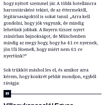
hogy nyitott szemmel jár. A többi hotelláncra
harcostársként tekint, de az éttermektől,
légitársaságoktól is sokat tanul. „Arra kell
gondolni, hogy jók vagyunk, de mindig
lehetünk jobbak. A Bayern tízszer nyert
zsinórban bajnokságot, de Münchenben
mindig az megy hogy, hogy ha 4:1-re nyernek,
jön Uli Hoeneß, hogy miért nem 6:1-re
nyertünk?”
Sok trükköt máshol les el, és amikor arra
kérem, hogy konkrét példát mondjon, egyből
rávágja: