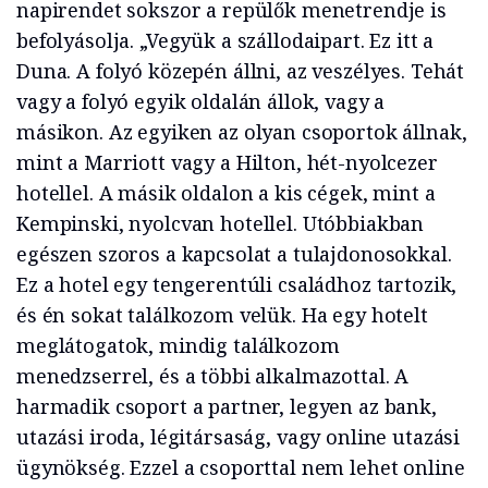
napirendet sokszor a repülők menetrendje is
befolyásolja. „Vegyük a szállodaipart. Ez itt a
Duna. A folyó közepén állni, az veszélyes. Tehát
vagy a folyó egyik oldalán állok, vagy a
másikon. Az egyiken az olyan csoportok állnak,
mint a Marriott vagy a Hilton, hét-nyolcezer
hotellel. A másik oldalon a kis cégek, mint a
Kempinski, nyolcvan hotellel. Utóbbiakban
egészen szoros a kapcsolat a tulajdonosokkal.
Ez a hotel egy tengerentúli családhoz tartozik,
és én sokat találkozom velük. Ha egy hotelt
meglátogatok, mindig találkozom
menedzserrel, és a többi alkalmazottal. A
harmadik csoport a partner, legyen az bank,
utazási iroda, légitársaság, vagy online utazási
ügynökség. Ezzel a csoporttal nem lehet online