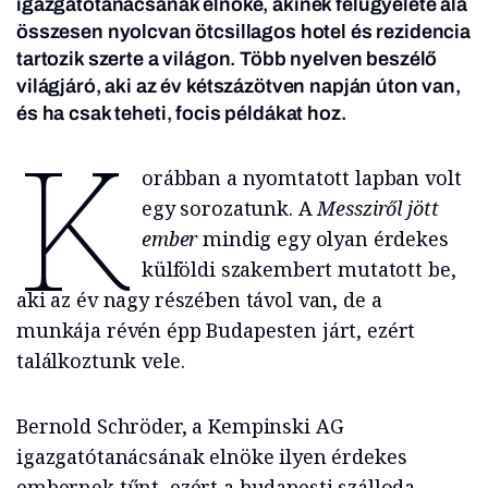
igazgatótanácsának elnöke, akinek felügyelete alá
összesen nyolcvan ötcsillagos hotel és rezidencia
tartozik szerte a világon. Több nyelven beszélő
világjáró, aki az év kétszázötven napján úton van,
és ha csak teheti, focis példákat hoz.
K
orábban a nyomtatott lapban volt
egy sorozatunk. A
Messziről jött
ember
mindig egy olyan érdekes
külföldi szakembert mutatott be,
aki az év nagy részében távol van, de a
munkája révén épp Budapesten járt, ezért
találkoztunk vele.
Bernold Schröder, a Kempinski AG
igazgatótanácsának elnöke ilyen érdekes
embernek tűnt, ezért a budapesti szálloda –