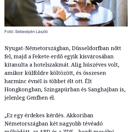
Fotó: Sebestyén László
Nyugat-Németországban, Düsseldorfban nőtt
fel, majd a Fekete-erdő egyik kisvárosában
kitanulta a hotelszakmát. Alig húszéves volt,
amikor külföldre költözött, és összesen
harminc évnél is többet élt ott. Élt
Hongkongban, Szingapúrban és Sanghajban is,
jelenleg Genfben él.
„Ez egy érdekes kérdés. Akkoriban
Németországban két nagyobb tévéadó
működött, az ARD és a ZDF – kezdi mesélni,