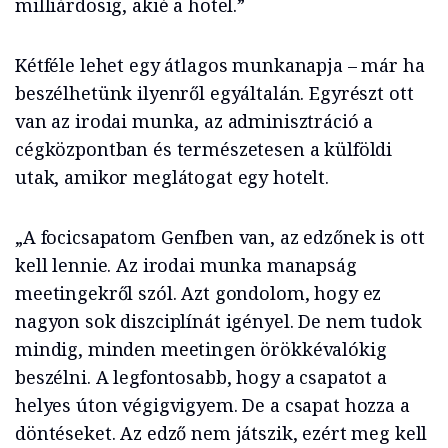
milliárdosig, akié a hotel.”
Kétféle lehet egy átlagos munkanapja – már ha
beszélhetünk ilyenről egyáltalán. Egyrészt ott
van az irodai munka, az adminisztráció a
cégközpontban és természetesen a külföldi
utak, amikor meglátogat egy hotelt.
„A focicsapatom Genfben van, az edzőnek is ott
kell lennie. Az irodai munka manapság
meetingekről szól. Azt gondolom, hogy ez
nagyon sok diszciplínát igényel. De nem tudok
mindig, minden meetingen örökkévalókig
beszélni. A legfontosabb, hogy a csapatot a
helyes úton végigvigyem. De a csapat hozza a
döntéseket. Az edző nem játszik, ezért meg kell