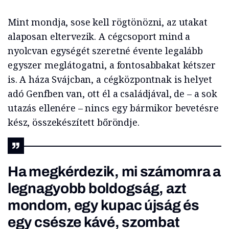
Mint mondja, sose kell rögtönözni, az utakat
alaposan eltervezik. A cégcsoport mind a
nyolcvan egységét szeretné évente legalább
egyszer meglátogatni, a fontosabbakat kétszer
is. A háza Svájcban, a cégközpontnak is helyet
adó Genfben van, ott él a családjával, de – a sok
utazás ellenére – nincs egy bármikor bevetésre
kész, összekészített bőröndje.
Ha megkérdezik, mi számomra a
legnagyobb boldogság, azt
mondom, egy kupac újság és
egy csésze kávé, szombat