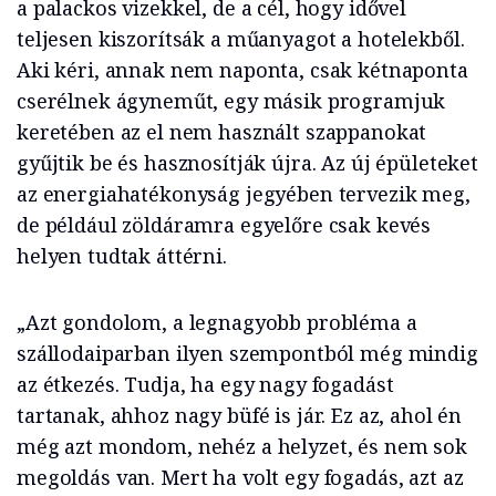
a palackos vizekkel, de a cél, hogy idővel
teljesen kiszorítsák a műanyagot a hotelekből.
Aki kéri, annak nem naponta, csak kétnaponta
cserélnek ágyneműt, egy másik programjuk
keretében az el nem használt szappanokat
gyűjtik be és hasznosítják újra. Az új épületeket
az energiahatékonyság jegyében tervezik meg,
de például zöldáramra egyelőre csak kevés
helyen tudtak áttérni.
„Azt gondolom, a legnagyobb probléma a
szállodaiparban ilyen szempontból még mindig
az étkezés. Tudja, ha egy nagy fogadást
tartanak, ahhoz nagy büfé is jár. Ez az, ahol én
még azt mondom, nehéz a helyzet, és nem sok
megoldás van. Mert ha volt egy fogadás, azt az