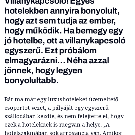
Villanykapcsoló! Egyes
hotelekben annyira bonyolult,
hogy azt sem tudja az ember,
hogy működik. Ha bemegy egy
jó hotelbe, ott a villanykapcsoló
egyszerű. Ezt próbálom
elmagyarázni… Néha azzal
jönnek, hogy legyen
bonyolultabb.
Bár ma már egy luxushoteleket üzemeltető
csoportot vezet, a pályáját egy egyszerű
szállodában kezdte, és nem felejtette el, hogy
ezek a hoteleknek is megvan a helye. „A
hotelszakmában sok arrogancia van. Amikor