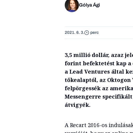
Gólya Ági
2021. 6. 3.
perc
3,5 millió dollár, azaz j
forint befektetést kap a
a Lead Ventures által k
tőkealaptól, az Oktogon 
felpörgessék az amerikai
Messengerre specifikált
átvigyék.
A Recart 2016-os indulása