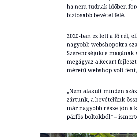
ha nem tudnak időben ford
biztosabb bevétel felé.
2020-ban ez lett a fő cél, e
nagyobb webshopokra szabn
Szerencséjükre magának a S
megágyaz a Recart fejlesz
méretű webshop volt fent
„Nem alakult minden száz s
zártunk, a bevételünk össz
már nagyobb része jön a k
párfős boltokból” – ismer