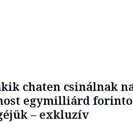
kik chaten csinálnak n
most egymilliárd forinto
éjük – exkluzív