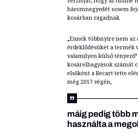
verzióját, hogy az online
háromnegyedét sosem fejez
kosárban ragadnak.
„Ennek többnyire nem az a
érdeklődésüket a termék v
valamilyen külső tényező”
kosárelhagyások számát c
elsőként a Recart tette e
még 2017 végén,
máig pedig több m
használta a mego