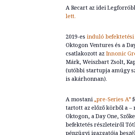
A Recart az idei Legforró
lett.
2019-es
induló befektetés
Oktogon Ventures és a Day
csatlakozott az
Innonic G
Márk, Weiszbart Zsolt, Kap
(utóbbi startupja amúgy 
is akárhonnan).
A mostani
„pre-Series A”
f
tartott az előző körből a 
Oktogon, a Day One, Szőke
befektetés részleteiről Tó
pénzügyi igazgatója beszé