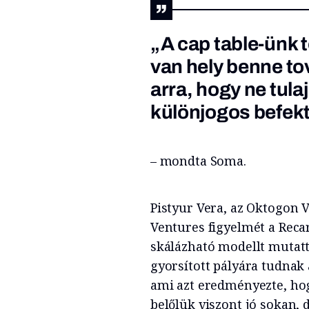
„A
cap table
-ünk 
van hely benne to
arra, hogy ne tul
különjogos befek
– mondta Soma.
Pistyur Vera, az Oktogon V
Ventures figyelmét a Reca
skálázható modellt mutatt
gyorsított pályára tudnak 
ami azt eredményezte, hog
belőlük viszont jó sokan, 