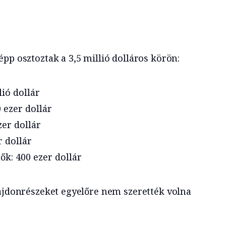
pp osztoztak a 3,5 millió dolláros körön:
lió dollár
 ezer dollár
zer dollár
 dollár
ők: 400 ezer dollár
lajdonrészeket egyelőre nem szerették volna