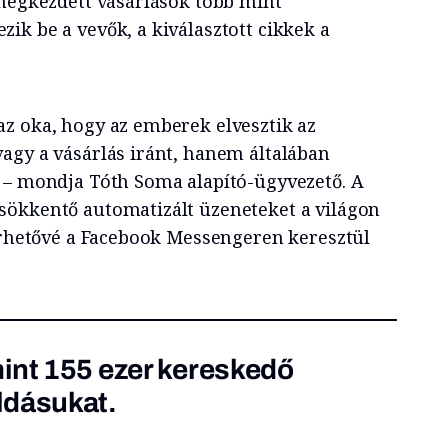
 megkezdett vásárlások több mint
ik be a vevők, a kiválasztott cikkek a
z oka, hogy az emberek elvesztik az
agy a vásárlás iránt, hanem általában
 – mondja Tóth Soma alapító-ügyvezető. A
sökkentő automatizált üzeneteket a világon
lérhetővé a Facebook Messengeren keresztül
int 155 ezer kereskedő
ldásukat.