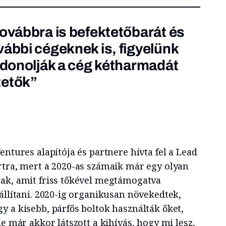
továbbra is befektetőbarát és
vábbi cégeknek is, figyelünk
ajdonolják a cég kétharmadát
tetők”
entures alapítója és partnere hívta fel a Lead
rtra, mert a 2020-as számaik már egy olyan
ak, amit friss tőkével megtámogatva
állítani. 2020-ig organikusan növekedtek,
y a kisebb, párfős boltok használták őket,
de már akkor látszott a kihívás, hogy mi lesz,