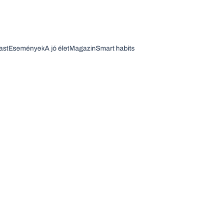
ast
Események
A jó élet
Magazin
Smart habits
Vagy fedezze fel a következő témákat
Üzlet
Pénz
Zöld
Legyél jobb!