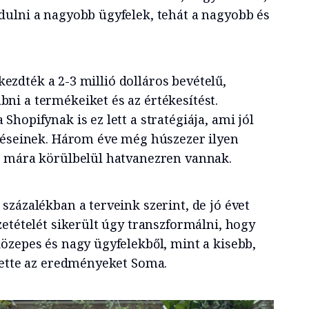
ulni a nagyobb ügyfelek, tehát a nagyobb és
lkezdték a 2-3 millió dolláros bevételű,
i a termékeiket és az értékesítést.
hopifynak is ez lett a stratégiája, ami jól
téseinek. Három éve még húszezer ilyen
, mára körülbelül hatvanezren vannak.
zázalékban a terveink szerint, de jó évet
etételét sikerült úgy transzformálni, hogy
özepes és nagy ügyfelekből, mint a kisebb,
tette az eredményeket Soma.