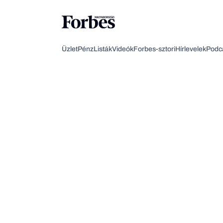
Üzlet
Pénz
Listák
Videók
Forbes-sztori
Hírlevelek
Podc