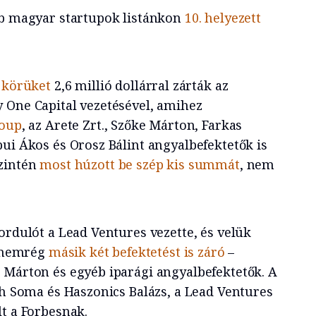
bb magyar startupok listánkon
10. helyezett
i körüket
2,6 millió dollárral zárták az
 One Capital vezetésével, amihez
roup
, az Arete Zrt., Szőke Márton, Farkas
ui Ákos és Orosz Bálint angyalbefektetők is
szintén
most húzott be szép kis summát
, nem
ordulót a Lead Ventures vezette, és velük
– nemrég
másik két befektetést is záró
–
 Márton és egyéb iparági angyalbefektetők. A
th Soma és Haszonics Balázs, a Lead Ventures
lt a Forbesnak.