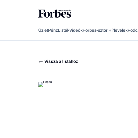
Üzlet
Pénz
Listák
Videók
Forbes-sztori
Hírlevelek
Podc
Vissza a listához