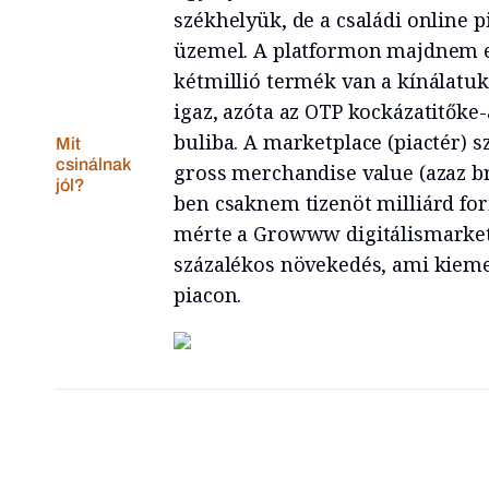
székhelyük, de a családi online
üzemel. A platformon majdnem ez
kétmillió termék van a kínálatuk
igaz, azóta az OTP kockázatitőke-a
buliba. A marketplace (piactér) 
Mit
csinálnak
gross merchandise value (azaz br
jól?
ben csaknem tizenöt milliárd fori
mérte a Growww digitálismarketi
százalékos növekedés, ami kiem
piacon.