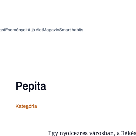
ast
Események
A jó élet
Magazin
Smart habits
Pepita
Vagy fedezze fel a következő témákat
Üzlet
Pénz
Zöld
Legyél jobb!
Kategória
Egy nyolcezres városban, a Béké