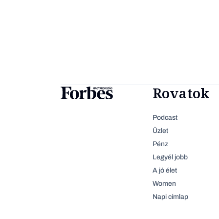
Rovatok
Podcast
Üzlet
Pénz
Legyél jobb
A jó élet
Women
Napi címlap