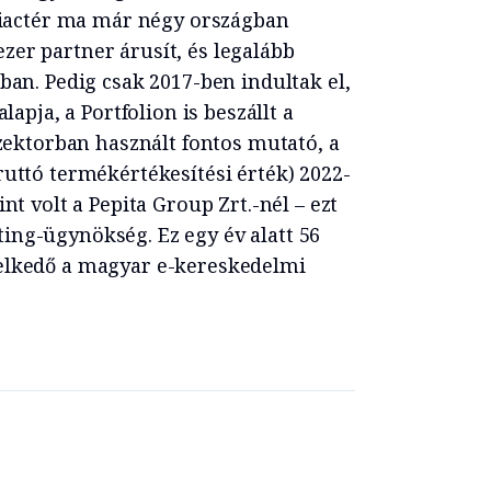
 piactér ma már négy országban
er partner árusít, és legalább
ban. Pedig csak 2017-ben indultak el,
lapja, a Portfolion is beszállt a
szektorban használt fontos mutató, a
uttó termékértékesítési érték) 2022-
nt volt a Pepita Group Zrt.-nél – ezt
ng-ügynökség. Ez egy év alatt 56
elkedő a magyar e-kereskedelmi