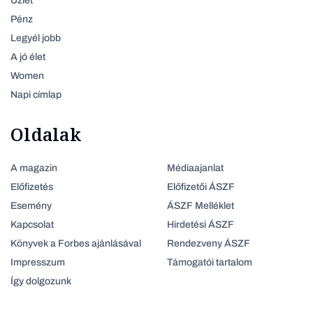
Üzlet
Pénz
Legyél jobb
A jó élet
Women
Napi címlap
Oldalak
A magazin
Médiaajanlat
Előfizetés
Előfizetői ÁSZF
Esemény
ÁSZF Melléklet
Kapcsolat
Hirdetési ÁSZF
Könyvek a Forbes ajánlásával
Rendezveny ÁSZF
Impresszum
Támogatói tartalom
Így dolgozunk