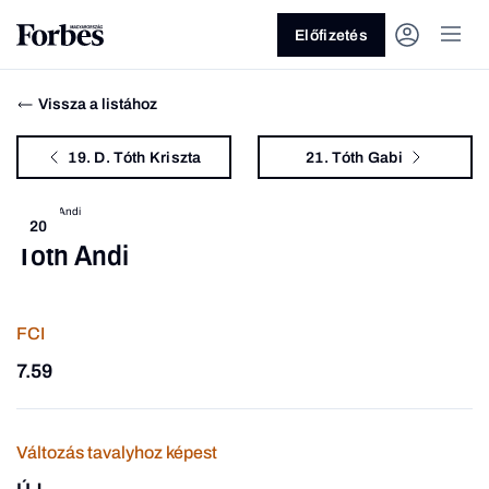
Előfizetés
Vissza a listához
19. D. Tóth Kriszta
21. Tóth Gabi
20
Tóth Andi
Vagy fedezze fel a következő
témákat
FCI
Üzlet
Pénz
Zöld
Legyél jobb!
7.59
Változás tavalyhoz képest