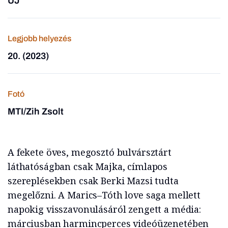
ÚJ
Legjobb helyezés
20. (2023)
Fotó
MTI/Zih Zsolt
A fekete öves, megosztó bulvársztárt
láthatóságban csak Majka, címlapos
szereplésekben csak Berki Mazsi tudta
megelőzni. A Marics–Tóth love saga mellett
napokig visszavonulásáról zengett a média:
márciusban harmincperces videóüzenetében