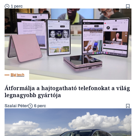
1 perc
Big tech
Átformálja a hajtogatható telefonokat a világ
legnagyobb gyártója
Szalai Péter
6 perc