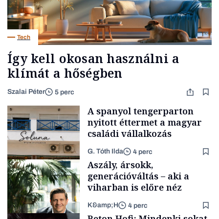
Tech
Így kell okosan használni a
klímát a hőségben
Szalai Péter
5 perc
A spanyol tengerparton
nyitott éttermet a magyar
családi vállalkozás
G. Tóth Ilda
4 perc
Aszály, ársokk,
generációváltás – aki a
viharban is előre néz
K&amp;H
4 perc
Gasztró
Beton.Hofi: Mindenki sokat