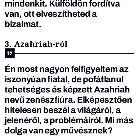
mindenkit. Külföldön fordítva
van, ott elveszítheted a
bizalmat.
3. Azahriah-ról
Én most nagyon felfigyeltem az
iszonyúan fiatal, de pofátlanul
tehetséges és képzett
Azahriah
nevű zenészfiúra. Elképesztően
hitelesen beszél a világáról, a
jelenéről, a problémáiról. Mi más
dolga van egy művésznek?