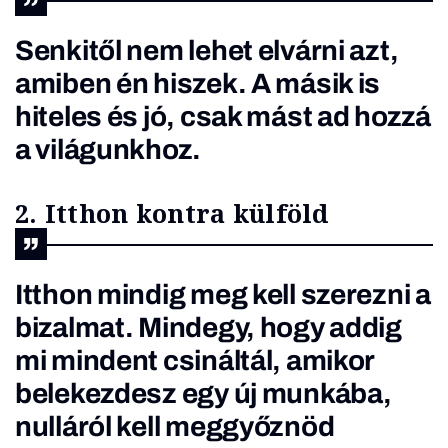
Senkitől nem lehet elvárni azt,
amiben én hiszek. A másik is
hiteles és jó, csak mást ad hozzá
a világunkhoz.
2. Itthon kontra külföld
Itthon mindig meg kell szerezni a
bizalmat. Mindegy, hogy addig
mi mindent csináltál, amikor
belekezdesz egy új munkába,
nulláról kell meggyőznöd