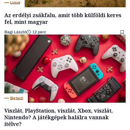
Luxus
Az erdélyi zsákfalu, amit több külföldi keres
fel, mint magyar
Bagi László
12 perc
Big tech
Viszlát, PlayStation, viszlát, Xbox, viszlát,
Nintendo? A játékgépek halálra vannak
ítélve?