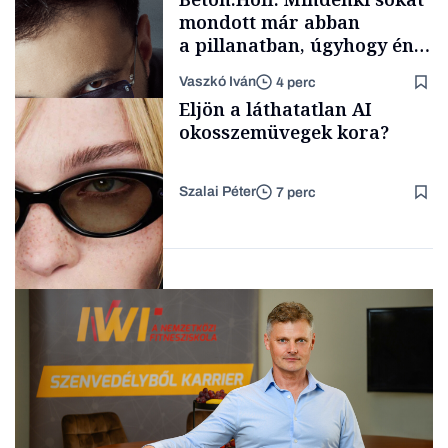
mondott már abban
a pillanatban, úgyhogy én
a legsarkosabb
Vaszkó Iván
4 perc
gondolataimat akartam
TÁMOGATÓI
Eljön a láthatatlan AI
TARTALOM
kimondani
okosszemüvegek kora?
Szalai Péter
7 perc
Forbes-sztori
AI