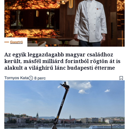
Gasztró
Az egyik leggazdagabb magyar családhoz
került, másfél milliárd forintból rögtön át is
alakult a világhírű lánc budapesti étterme
Tornyos Kata
8 perc