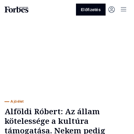
Előfizetés
Vagy fedezze fel a következő
témákat
Üzlet
Pénz
Zöld
Legyél jobb!
A jó élet
Alföldi Róbert: Az állam
kötelessége a kultúra
támogatása. Nekem pedig