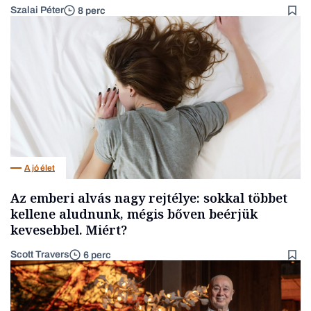
Szalai Péter
8 perc
A jó élet
Az emberi alvás nagy rejtélye: sokkal többet
kellene aludnunk, mégis bőven beérjük
kevesebbel. Miért?
Scott Travers
6 perc