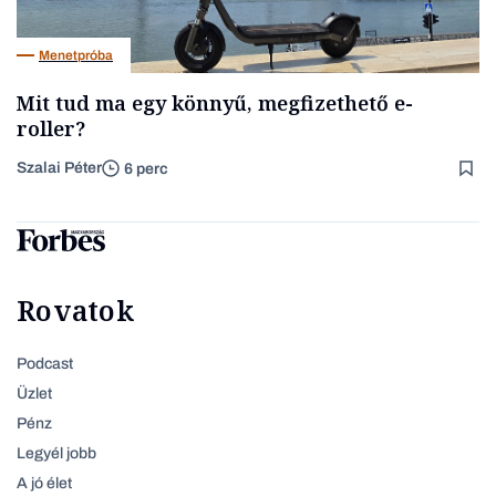
Menetpróba
Mit tud ma egy könnyű, megfizethető e-
roller?
Szalai Péter
6 perc
Rovatok
Podcast
Üzlet
Pénz
Legyél jobb
A jó élet