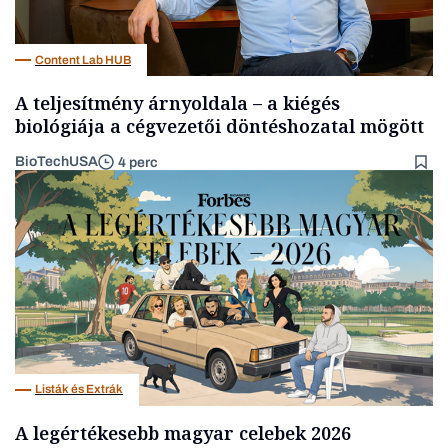
Content Lab HUB
A teljesítmény árnyoldala – a kiégés
biológiája a cégvezetői döntéshozatal mögött
BioTechUSA
4 perc
Listák és Extrák
A legértékesebb magyar celebek 2026