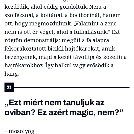
kezdődik, ahol eddig gondoltuk. Nem a
szolfézsnál, a kottánál, a bocibocinál, hanem
ott, hogy megmozdulunk. „Valamint a zene
nem is ott ér véget, ahol a fülhallásunk.” Ezt
rögtön demonstrálja: megüti a fa alapra
felsorakoztatott bicikli hajtókarokat, amik
bezengenek, majd a kezét távolítja és közelíti a
hajtókarokhoz. Így halkul vagy erősödik a
hang.
„Ezt miért nem tanuljuk az
oviban? Ez azért magic, nem?”
– mosolyog.