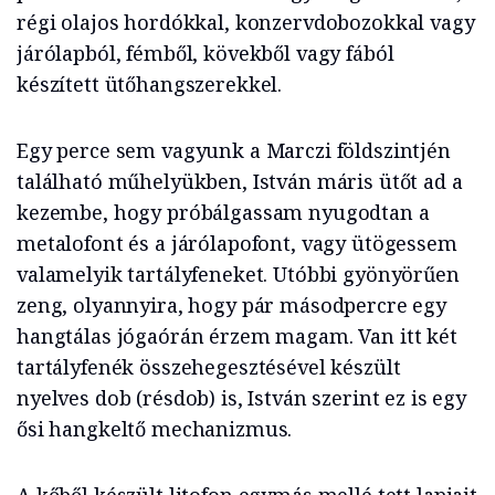
régi olajos hordókkal, konzervdobozokkal vagy
járólapból, fémből, kövekből vagy fából
készített ütőhangszerekkel.
Egy perce sem vagyunk a Marczi földszintjén
található műhelyükben, István máris ütőt ad a
kezembe, hogy próbálgassam nyugodtan a
metalofont és a járólapofont, vagy ütögessem
valamelyik tartályfeneket. Utóbbi gyönyörűen
zeng, olyannyira, hogy pár másodpercre egy
hangtálas jógaórán érzem magam. Van itt két
tartályfenék összehegesztésével készült
nyelves dob (résdob) is, István szerint ez is egy
ősi hangkeltő mechanizmus.