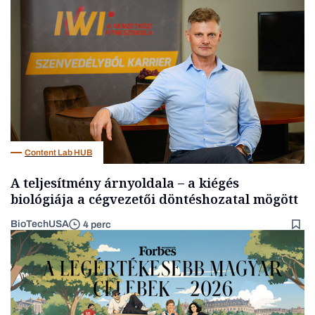
Interjú
Content Lab HUB
A teljesítmény árnyoldala – a kiégés
biológiája a cégvezetői döntéshozatal mögött
BioTechUSA
4 perc