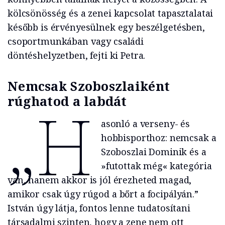
kölcsönösség és a zenei kapcsolat tapasztalatai
később is érvényesülnek egy beszélgetésben,
csoportmunkában vagy családi
döntéshelyzetben, fejti ki Petra.
Nemcsak Szoboszlaiként
rúghatod a labdát
„H
asonló a verseny- és
hobbisporthoz: nemcsak a
Szoboszlai Dominik és a
»futottak még« kategória
van, hanem akkor is jól érezheted magad,
amikor csak úgy rúgod a bőrt a focipályán.”
István úgy látja, fontos lenne tudatosítani
társadalmi szinten, hogy a zene nem ott