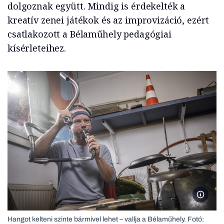
dolgoznak együtt. Mindig is érdekelték a
kreatív zenei játékok és az improvizáció, ezért
csatlakozott a Bélaműhely pedagógiai
kísérleteihez.
Hangot 
Hangot kelteni szinte bármivel lehet – vallja a Bélaműhely. Fotó: