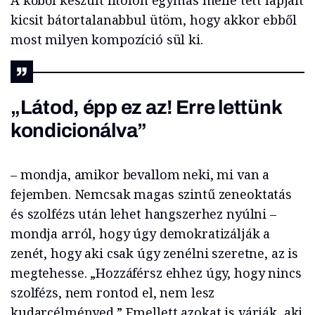
A kőből készült litofon egymás mellé tett lapjait
kicsit bátortalanabbul ütöm, hogy akkor ebből
most milyen kompozíció sül ki.
„Látod, épp ez az! Erre lettünk
kondicionálva”
– mondja, amikor bevallom neki, mi van a
fejemben. Nemcsak magas szintű zeneoktatás
és szolfézs után lehet hangszerhez nyúlni –
mondja arról, hogy úgy demokratizálják a
zenét, hogy aki csak úgy zenélni szeretne, az is
megtehesse. „Hozzáférsz ehhez úgy, hogy nincs
szolfézs, nem rontod el, nem lesz
kudarcélményed.” Emellett azokat is várják, aki