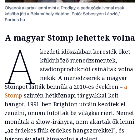
Olyanok akartak lenni mint a Prodigy, a pedagógiai vonal csak
később jött a Bélaműhely életébe. Fotó: Sebestyén László /
Forbes.hu
A magyar Stomp lehettek volna
A
kezdeti időszakban keresték őket
különböző menedzsmentek,
stadionprodukciót csináltak volna
nekik. A menedzserek a magyar
Stompot látták bennük a 2010-es években –
a
Stomp
szintén hétköznapi tárgyakkal kelt
hangot, 1991-ben Brighton utcáin kezdtek el
zenélni, onnan futottak be világkarriert. Nemet
mondtak a show-irányra, nem akartak ők lenni
„az érdekes fiúk érdekes hangszerekkel”, és
három év alatt kimaxolni a dolgot.