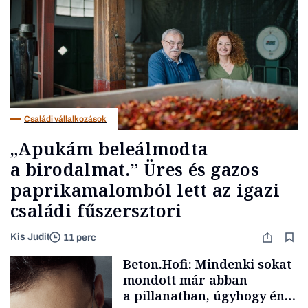
Családi vállalkozások
„Apukám beleálmodta
a birodalmat.” Üres és gazos
paprikamalomból lett az igazi
családi fűszersztori
Kis Judit
11 perc
Beton.Hofi: Mindenki sokat
mondott már abban
a pillanatban, úgyhogy én