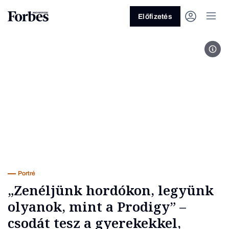
Előfizetés
Rimó
Vagy fedezze fel a következő témáka
Üzlet
Pénz
Zöld
Legyél jobb!
Portré
„Zenéljünk hordókon, legyünk
olyanok, mint a Prodigy” –
csodát tesz a gyerekekkel,