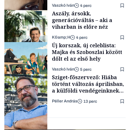
a legsarkosabb
Vaszkó Iván
4 perc
gondolataimat akartam
Aszály, ársokk,
kimondani
generációváltás – aki a
viharban is előre néz
K&amp;H
4 perc
Forbes-sztori
Új korszak, új celeblista:
Majka és Szoboszlai között
dőlt el az első hely
Vaszkó Iván
5 perc
TÁMOGATÓI
Sziget-főszervező: Hiába
TARTALOM
történt változás áprilisban,
a külföldi vendégeinknek
idő kell, hogy új képet
Péller András
13 perc
alakítsanak ki
Lista
Magyarországról