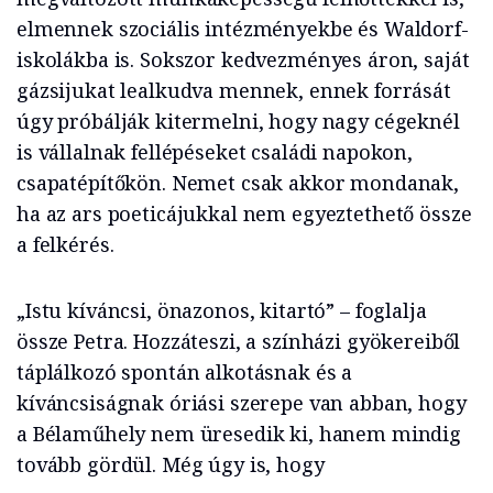
elmennek szociális intézményekbe és Waldorf-
iskolákba is. Sokszor kedvezményes áron, saját
gázsijukat lealkudva mennek, ennek forrását
úgy próbálják kitermelni, hogy nagy cégeknél
is vállalnak fellépéseket családi napokon,
csapatépítőkön. Nemet csak akkor mondanak,
ha az ars poeticájukkal nem egyeztethető össze
a felkérés.
„Istu kíváncsi, önazonos, kitartó” – foglalja
össze Petra. Hozzáteszi, a színházi gyökereiből
táplálkozó spontán alkotásnak és a
kíváncsiságnak óriási szerepe van abban, hogy
a Bélaműhely nem üresedik ki, hanem mindig
tovább gördül. Még úgy is, hogy