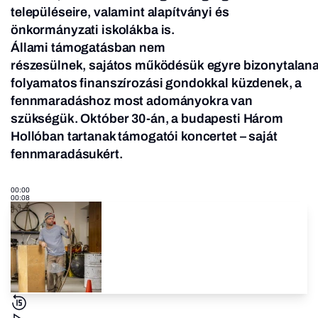
településeire, valamint alapítványi és
önkormányzati iskolákba is.
Állami támogatásban nem
részesülnek, sajátos működésük egyre bizonytalan
folyamatos finanszírozási gondokkal küzdenek, a
fennmaradáshoz most adományokra van
szükségük.
Október 30-án, a budapesti Három
Hollóban tartanak támogatói koncertet – saját
fennmaradásukért.
00:00
00:08