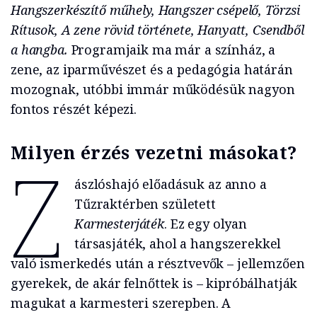
Hangszerkészítő műhely, Hangszer csépelő, Törzsi
Rítusok, A zene rövid története, Hanyatt, Csendből
a hangba.
Programjaik ma már a színház, a
zene, az iparművészet és a pedagógia határán
mozognak, utóbbi immár működésük nagyon
fontos részét képezi.
Milyen érzés vezetni másokat?
Z
ászlóshajó előadásuk az anno a
Tűzraktérben született
Karmesterjáték
. Ez egy olyan
társasjáték, ahol a hangszerekkel
való ismerkedés után a résztvevők – jellemzően
gyerekek, de akár felnőttek is – kipróbálhatják
magukat a karmesteri szerepben. A