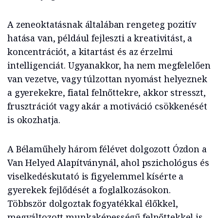
A zeneoktatásnak általában rengeteg pozitív
hatása van, például fejleszti a kreativitást, a
koncentrációt, a kitartást és az érzelmi
intelligenciát. Ugyanakkor, ha nem megfelelően
van vezetve, vagy túlzottan nyomást helyeznek
a gyerekekre, fiatal felnőttekre, akkor stresszt,
frusztrációt vagy akár a motiváció csökkenését
is okozhatja.
A Bélaműhely három félévet dolgozott Ózdon a
Van Helyed Alapítványnál, ahol pszichológus és
viselkedéskutató is figyelemmel kísérte a
gyerekek fejlődését a foglalkozásokon.
Többször dolgoztak fogyatékkal élőkkel,
megváltozott munkaképességű felnőttekkel is,