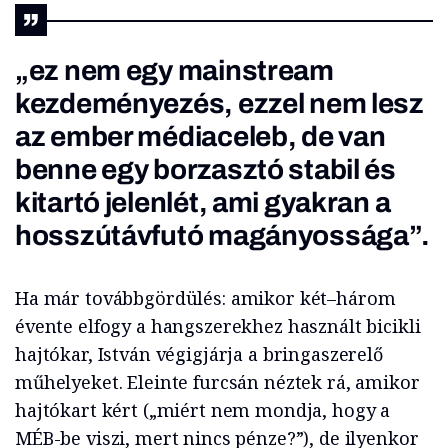
„ez nem egy mainstream
kezdeményezés, ezzel nem lesz
az ember médiaceleb, de van
benne egy borzasztó stabil és
kitartó jelenlét, ami gyakran a
hosszútávfutó magányossága”.
Ha már továbbgördülés: amikor két–három
évente elfogy a hangszerekhez használt bicikli
hajtókar, István végigjárja a bringaszerelő
műhelyeket. Eleinte furcsán néztek rá, amikor
hajtókart kért („miért nem mondja, hogy a
MÉB-be viszi, mert nincs pénze?”), de ilyenkor