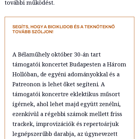
további működést.
SEGÍTS, HOGY A BICIKLIDOB ÉS A TEKNÓTEKNŐ
TOVÁBB SZÓLJON!
A Bélaműhely október 30-án tart
támogatói koncertet Budapesten a Három
Hollóban, de egyéni adományokkal és a
Patreonon is lehet őket segíteni. A
támogatói koncertre eklektikus műsort
ígérnek, ahol lehet majd együtt zenélni,
ezenkívül a régebbi számok mellett friss
trackek, improvizációk és repertoárjuk
legnépszerűbb darabja, az úgynevezett