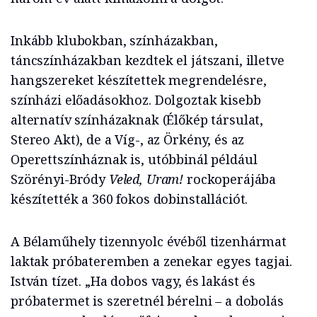
Inkább klubokban, színházakban,
táncszínházakban kezdtek el játszani, illetve
hangszereket készítettek megrendelésre,
színházi előadásokhoz. Dolgoztak kisebb
alternatív színházaknak (Élőkép társulat,
Stereo Akt), de a Víg-, az Örkény, és az
Operettszínháznak is, utóbbinál például
Szörényi-Bródy
Veled, Uram!
rockoperájába
készítették a 360 fokos dobinstallációt.
A Bélaműhely tizennyolc évéből tizenhármat
laktak próbateremben a zenekar egyes tagjai.
István tízet. „Ha dobos vagy, és lakást és
próbatermet is szeretnél bérelni – a dobolás