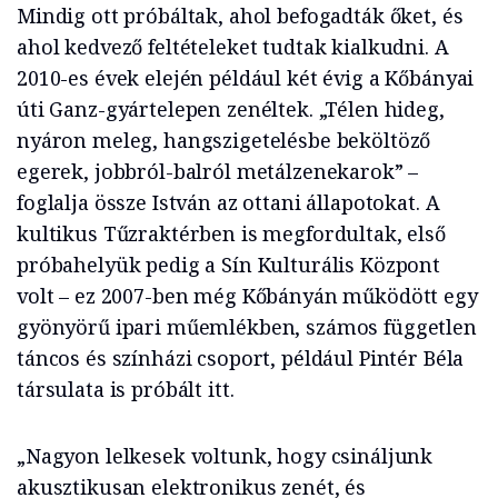
Mindig ott próbáltak, ahol befogadták őket, és
ahol kedvező feltételeket tudtak kialkudni. A
2010-es évek elején például két évig a Kőbányai
úti Ganz-gyártelepen zenéltek. „Télen hideg,
nyáron meleg, hangszigetelésbe beköltöző
egerek, jobbról-balról metálzenekarok” –
foglalja össze István az ottani állapotokat. A
kultikus Tűzraktérben is megfordultak, első
próbahelyük pedig a Sín Kulturális Központ
volt – ez 2007-ben még Kőbányán működött egy
gyönyörű ipari műemlékben, számos független
táncos és színházi csoport, például Pintér Béla
társulata is próbált itt.
„Nagyon lelkesek voltunk, hogy csináljunk
akusztikusan elektronikus zenét, és