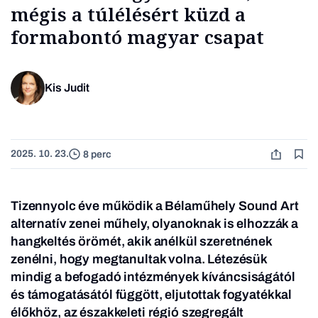
mégis a túlélésért küzd a
formabontó magyar csapat
Kis Judit
2025. 10. 23.
8 perc
Tizennyolc éve működik a Bélaműhely Sound Art
alternatív zenei műhely, olyanoknak is elhozzák a
hangkeltés örömét, akik anélkül szeretnének
zenélni, hogy megtanultak volna. Létezésük
mindig a befogadó intézmények kíváncsiságától
és támogatásától függött, eljutottak fogyatékkal
élőkhöz, az északkeleti régió szegregált