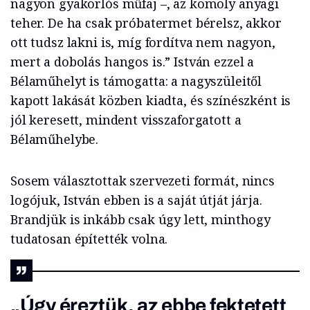
nagyon gyakorlós műfaj –, az komoly anyagi
teher. De ha csak próbatermet bérelsz, akkor
ott tudsz lakni is, míg fordítva nem nagyon,
mert a dobolás hangos is.” István ezzel a
Bélaműhelyt is támogatta: a nagyszüleitől
kapott lakását közben kiadta, és színészként is
jól keresett, mindent visszaforgatott a
Bélaműhelybe.
Sosem választottak szervezeti formát, nincs
logójuk, István ebben is a saját útját járja.
Brandjük is inkább csak úgy lett, minthogy
tudatosan építették volna.
„Úgy éreztük, az ebbe fektetett