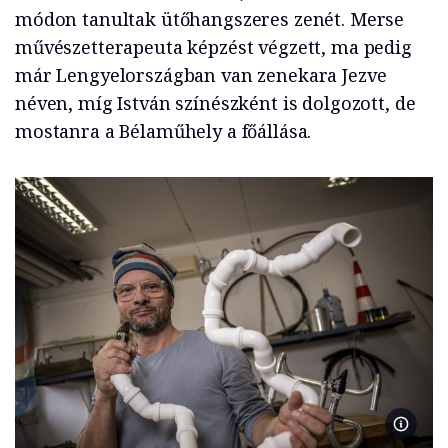
módon tanultak ütőhangszeres zenét. Merse
művészetterapeuta képzést végzett, ma pedig
már Lengyelországban van zenekara Jezve
néven, míg István színészként is dolgozott, de
mostanra a Bélaműhely a főállása.
Fotó: S