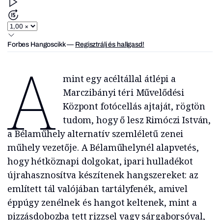
Forbes Hangoscikk
—
Regisztrálj és hallgasd!
A
mint egy acéltállal átlépi a
Marczibányi téri Művelődési
Központ fotócellás ajtaját, rögtön
tudom, hogy ő lesz Rimóczi István,
a Bélaműhely alternatív szemléletű zenei
műhely vezetője. A Bélaműhelynél alapvetés,
hogy hétköznapi dolgokat, ipari hulladékot
újrahasznosítva készítenek hangszereket: az
említett tál valójában tartályfenék, amivel
éppúgy zenélnek és hangot keltenek, mint a
pizzásdobozba tett rizzsel vagy sárgaborsóval,