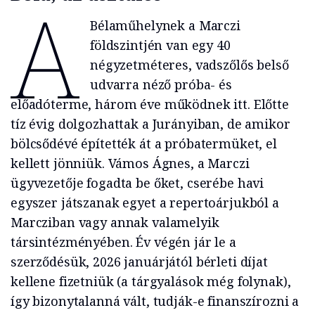
A
Bélaműhelynek a Marczi
földszintjén van egy 40
négyzetméteres, vadszőlős belső
udvarra néző próba- és
előadóterme, három éve működnek itt. Előtte
tíz évig dolgozhattak a Jurányiban, de amikor
bölcsődévé építették át a próbatermüket, el
kellett jönniük. Vámos Ágnes, a Marczi
ügyvezetője fogadta be őket, cserébe havi
egyszer játszanak egyet a repertoárjukból a
Marcziban vagy annak valamelyik
társintézményében. Év végén jár le a
szerződésük, 2026 januárjától bérleti díjat
kellene fizetniük (a tárgyalások még folynak),
így bizonytalanná vált, tudják-e finanszírozni a