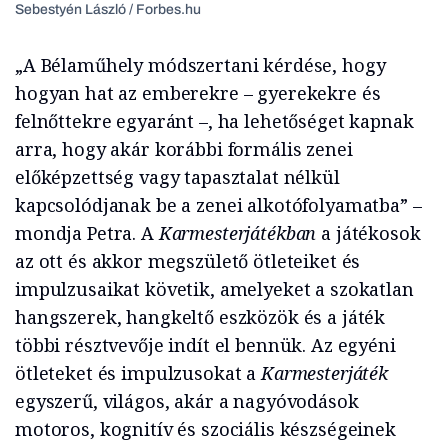
Sebestyén László / Forbes.hu
„A Bélaműhely módszertani kérdése, hogy
hogyan hat az emberekre – gyerekekre és
felnőttekre egyaránt –, ha lehetőséget kapnak
arra, hogy akár korábbi formális zenei
előképzettség vagy tapasztalat nélkül
kapcsolódjanak be a zenei alkotófolyamatba” –
mondja Petra. A
Karmesterjátékban
a játékosok
az ott és akkor megszülető ötleteiket és
impulzusaikat követik, amelyeket a szokatlan
hangszerek, hangkeltő eszközök és a játék
többi résztvevője indít el bennük. Az egyéni
ötleteket és impulzusokat a
Karmesterjáték
egyszerű, világos, akár a nagyóvodások
motoros, kognitív és szociális készségeinek