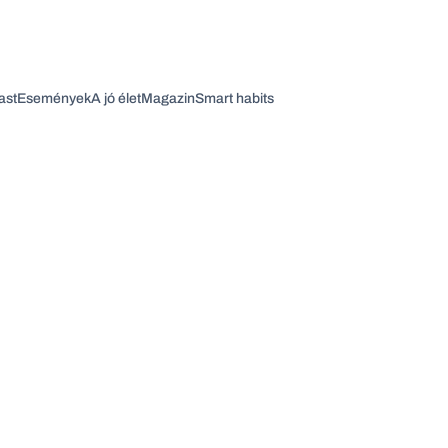
ast
Események
A jó élet
Magazin
Smart habits
Vagy fedezze fel a következő témákat
Üzlet
Pénz
Zöld
Legyél jobb!