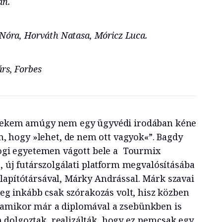
an.
 Nóra, Horváth Natasa, Móricz Luca.
rs, Forbes
 nekem amúgy nem egy ügyvédi irodában kéne
hogy »lehet, de nem ott vagyok«”. Bagdy
 jogi egyetemen vágott bele a Tourmix
s, új futárszolgálati platform megvalósításába
lapítótársával, Márky Andrással. Márk szavai
yleg inkább csak szórakozás volt, hisz közben
 amikor már a diplomával a zsebünkben is
dolgoztak, realizálták, hogy ez nemcsak egy