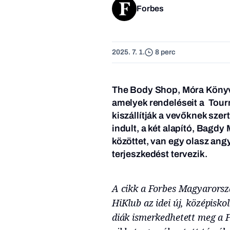
Forbes
2025. 7. 1.
8 perc
The Body Shop, Móra Könyv
amelyek rendeléseit a
Tourm
kiszállítják a vevőknek sze
indult, a két alapító, Bagd
közöttet, van egy olasz ang
terjeszkedést tervezik.
A cikk a Forbes Magyarorsz
HiKlub az idei új, középisk
diák ismerkedhetett meg a 