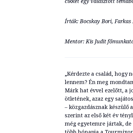
cikket egy választott témáb
Írták: Bocskay Bori, Farkas
Mentor: Kis Judit főmunkatá
„Kérdezte a család, hogy
lennem? Én meg mondtam, 
Márk hat évvel ezelőtt, a
ötletének, azaz egy sajáto
– közgazdásznak készülő a
szerint az első két év tén
még egyetemre jártak, de
több hónapja a Tourmixon 