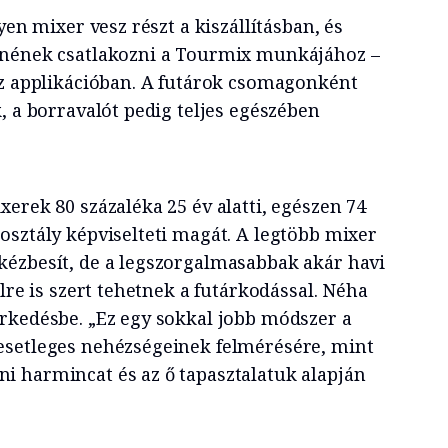
yen mixer vesz részt a kiszállításban, és
tnének csatlakozni a Tourmix munkájához –
az applikációban. A futárok csomagonként
, a borravalót pedig teljes egészében
erek 80 százaléka 25 év alatti, egészen 74
osztály képviselteti magát. A legtöbb mixer
ézbesít, de a legszorgalmasabbak akár havi
elre is szert tehetnek a futárkodással. Néha
rkedésbe. „Ez egy sokkal jobb módszer a
esetleges nehézségeinek felmérésére, mint
 harmincat és az ő tapasztalatuk alapján