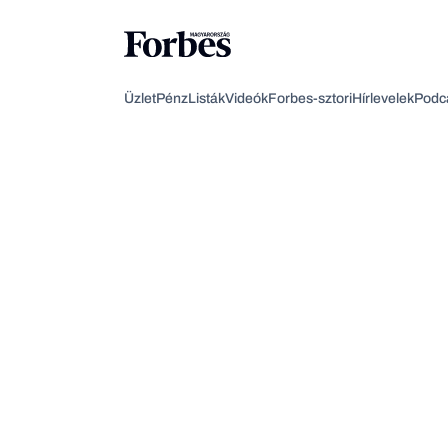
Üzlet
Pénz
Listák
Videók
Forbes-sztori
Hírlevelek
Podc