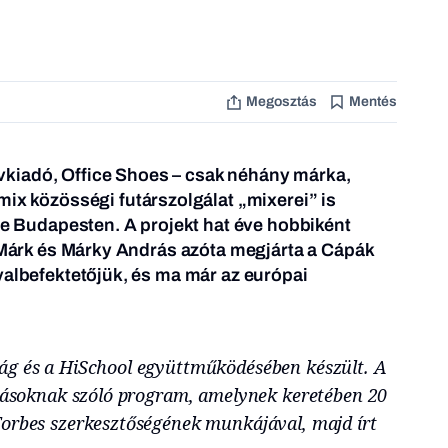
Megosztás
Mentés
kiadó, Office Shoes – csak néhány márka,
ix közösségi futárszolgálat „mixerei” is
rte Budapesten. A projekt hat éve hobbiként
y Márk és Márky András azóta megjárta a Cápák
yalbefektetőjük, és ma már az európai
ág és a HiSchool együttműködésében készült. A
olásoknak szóló program, amelynek keretében 20
Forbes szerkesztőségének munkájával, majd írt