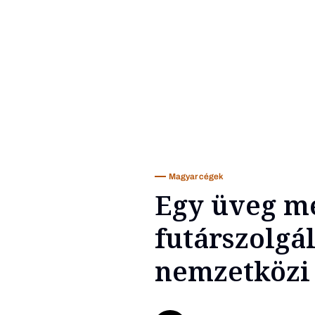
Magyar cégek
Egy üveg me
futárszolgál
nemzetközi 