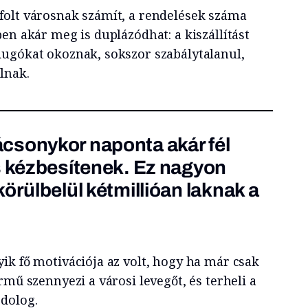
olt városnak számít, a rendelések száma
en akár meg is duplázódhat: a kiszállítást
ugókat okoznak, sokszor szabálytalanul,
lnak.
csonykor naponta akár fél
s kézbesítenek. Ez nagyon
örülbelül kétmillióan laknak a
ik fő motivációja az volt, hogy ha már csak
rmű szennyezi a városi levegőt, és terheli a
dolog.