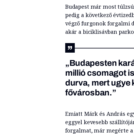
Budapest már most túlzsúf
pedig a következő évtizedb
végző furgonok forgalmi d
akár a biciklisávban parko
„Budapesten kará
millió csomagot i
durva, mert ugye k
fővárosban.”
Emiatt Márk és András egy
eggyel kevesebb szállítójá
forgalmat, már megérte a 