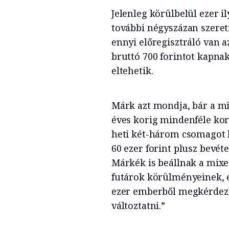
Jelenleg körülbelül ezer il
további négyszázan szere
ennyi előregisztráló van 
bruttó 700 forintot kapnak
eltehetik.
Márk azt mondja, bár a mix
éves korig mindenféle kor
heti két-három csomagot k
60 ezer forint plusz bevét
Márkék is beállnak a mixe
futárok körülményeinek, 
ezer emberből megkérdezni
változtatni.”