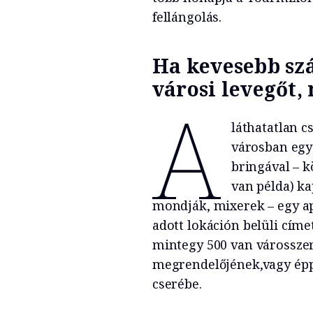
fellángolás.
Ha kevesebb szá
városi levegőt
,
A
láthatatlan c
városban egy
bringával – k
van példa) ka
mondják, mixerek – egy ap
adott lokáción belüli címe
mintegy 500 van városszer
megrendelőjének,vagy épp 
cserébe.