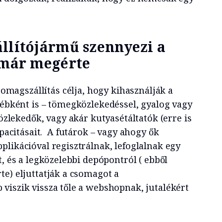
llítójármű szennyezi a
 már megérte
somagszállítás célja, hogy kihasználják a
ébként is – tömegközlekedéssel, gyalog vagy
özlekedők, vagy akár kutyasétáltatók (erre is
pacitásait. A futárok – vagy ahogy ők
plikációval regisztrálnak, lefoglalnak egy
t, és a legközelebbi depópontról ( ebből
te) eljuttatják a csomagot a
viszik vissza tőle a webshopnak, jutalékért