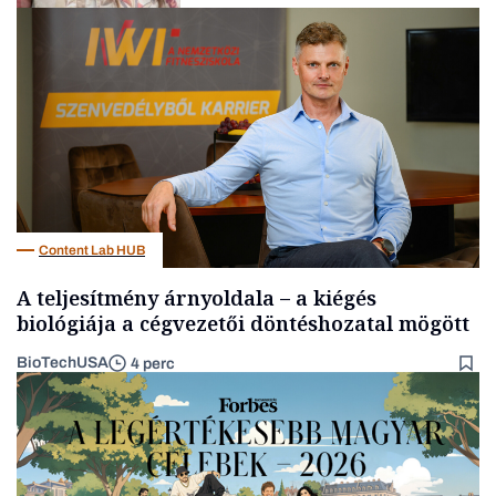
Gasztró
Content Lab HUB
A teljesítmény árnyoldala – a kiégés
biológiája a cégvezetői döntéshozatal mögött
BioTechUSA
4 perc