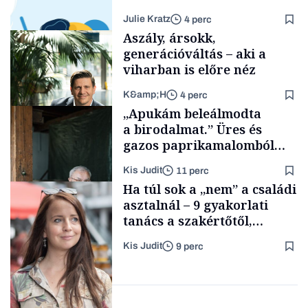
Julie Kratz
4 perc
Aszály, ársokk,
generációváltás – aki a
viharban is előre néz
K&amp;H
4 perc
Smart habits
„Apukám beleálmodta
a birodalmat.” Üres és
gazos paprikamalomból
lett az igazi családi
Kis Judit
11 perc
fűszersztori
TÁMOGATÓI
Ha túl sok a „nem” a családi
TARTALOM
asztalnál – 9 gyakorlati
tanács a szakértőtől,
hogyan legyünk jól etető
Kis Judit
9 perc
szülők
Családi
vállalkozások