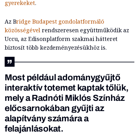
gyerekeket
.
Az B
ridge Budapest gondolatformáló
közösségével
rendszeresen együttműködik az
Uccu, az Edisonplatform szakmai hátteret
biztosít több kezdeményezésükhöz is.
Most például adománygyűjtő
interaktív totemet kaptak tőlük,
mely a Radnóti Miklós Színház
előcsarnokában gyűjti az
alapítvány számára a
felajánlásokat.