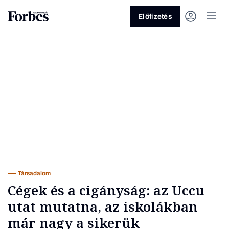
Előfizetés
Vagy fedezze fel a következő
témákat
Üzlet
Pénz
Zöld
Legyél jobb!
Társadalom
Cégek és a cigányság: az Uccu
utat mutatna, az iskolákban
már nagy a sikerük