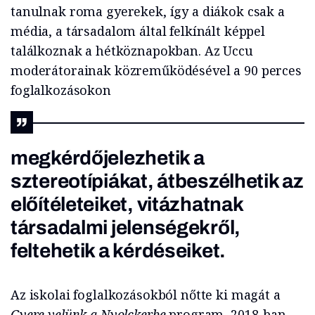
tanulnak roma gyerekek, így a diákok csak a
média, a társadalom által felkínált képpel
találkoznak a hétköznapokban. Az Uccu
moderátorainak közreműködésével a 90 perces
foglalkozásokon
megkérdőjelezhetik a
sztereotípiákat, átbeszélhetik az
előítéleteiket, vitázhatnak
társadalmi jelenségekről,
feltehetik a kérdéseiket.
Az iskolai foglalkozásokból nőtte ki magát a
Gyere velünk a Nyolckerbe
program, 2018-ban