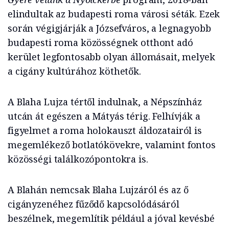
elindultak az budapesti roma városi séták. Ezek
során végigjárják a Józsefváros, a legnagyobb
budapesti roma közösségnek otthont adó
kerület legfontosabb olyan állomásait, melyek
a cigány kultúrához köthetők.
A Blaha Lujza tértől indulnak, a Népszínház
utcán át egészen a Mátyás térig. Felhívják a
figyelmet a roma holokauszt áldozatairól is
megemlékező botlatókövekre, valamint fontos
közösségi találkozópontokra is.
A Blahán nemcsak Blaha Lujzáról és az ő
cigányzenéhez fűződő kapcsolódásáról
beszélnek, megemlítik például a jóval kevésbé