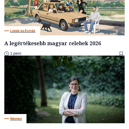
Listák és Extrák
A legértékesebb magyar celebek 2026
1 perc
Women