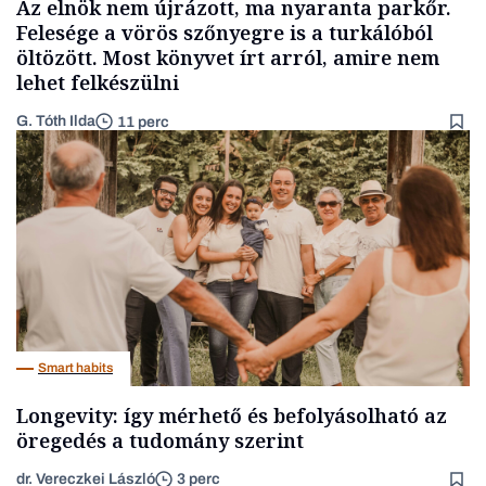
Az elnök nem újrázott, ma nyaranta parkőr.
Felesége a vörös szőnyegre is a turkálóból
öltözött. Most könyvet írt arról, amire nem
lehet felkészülni
G. Tóth Ilda
11 perc
Smart habits
Longevity: így mérhető és befolyásolható az
öregedés a tudomány szerint
dr. Vereczkei László
3 perc