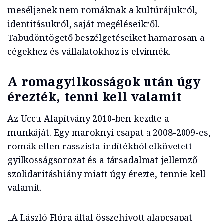
meséljenek nem romáknak a kultúrájukról,
identitásukról, saját megéléseikről.
Tabudöntögető beszélgetéseiket hamarosan a
cégekhez és vállalatokhoz is elvinnék.
A romagyilkosságok után úgy
érezték, tenni kell valamit
Az Uccu Alapítvány 2010-ben kezdte a
munkáját. Egy maroknyi csapat a 2008-2009-es,
romák ellen rasszista indítékból elkövetett
gyilkosságsorozat és a társadalmat jellemző
szolidaritáshiány miatt úgy érezte, tennie kell
valamit.
„A László Flóra által összehívott alapcsapat