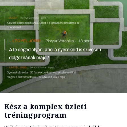
ÜZLET
Pistyur Veronika
perc
A civilek kilátásai romlanak. Lehet-e a társadalmi befektetés az
üzlet része?
LEGYÉL JOBB!
Pistyur Veronika
18 perc
A te céged olyan, ahol a gyerekeid is szívesen dolgoznának majd?
LEGYÉL JOBB!
Takács Dalma
8 perc
Gyermekotthonban élő fiatalok profi színészekkel
mesélik el megrázó élettörténeteiket – ez a Neked szól a
taps
Kész a komplex üzleti
tréningprogram