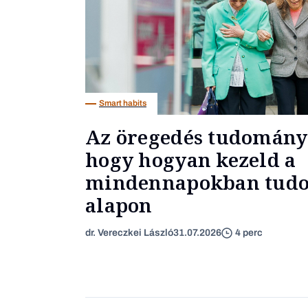
Smart habits
Az öregedés tudományo
hogy hogyan kezeld a
mindennapokban tud
alapon
dr. Vereczkei László
31.07.2026
4 perc