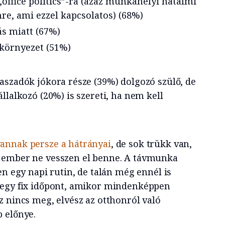
office politics”-ra (azaz munkahelyi hatalmi
re, ami ezzel kapcsolatos) (68%)
ás miatt (67%)
örnyezet (51%)
aszadók jókora része (39%) dolgozó szülő, de
llalkozó (20%) is szereti, ha nem kell
nnak persze a hátrányai
, de sok trükk van,
 ember ne vesszen el benne. A távmunka
en egy napi rutin, de talán még ennél is
 egy fix időpont, amikor mindenképpen
z nincs meg, elvész az otthonról való
 előnye.