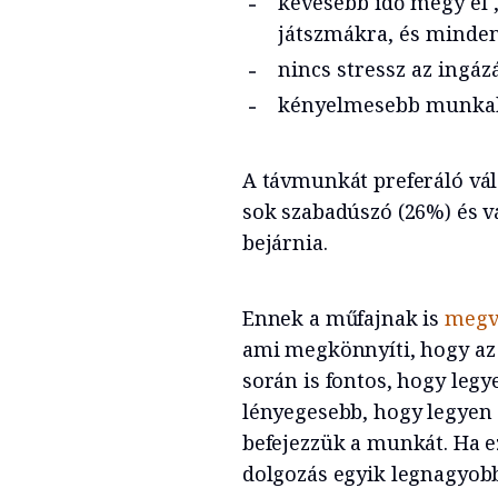
kevesebb idő megy el „
játszmákra, és minden
nincs stressz az ingáz
kényelmesebb munkak
A távmunkát preferáló vál
sok szabadúszó (26%) és vá
bejárnia.
Ennek a műfajnak is
megva
ami megkönnyíti, hogy az
során is fontos, hogy legy
lényegesebb, hogy legyen
befejezzük a munkát. Ha e
dolgozás egyik legnagyobb