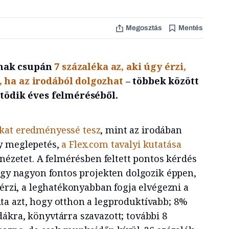
Megosztás
Mentés
nak csupán
7 százaléka az, aki úgy érzi,
 ha az irodából dolgozhat
– többek között
ötödik éves felméréséből.
kat eredményessé tesz
, mint az irodában
y meglepetés,
a Flex.com tavalyi kutatása
 nézetet. A felmérésben feltett pontos kérdés
 egy nagyon fontos projekten dolgozik éppen,
 érzi, a leghatékonyabban fogja elvégezni a
a azt, hogy otthon a legproduktívabb; 8%
ákra, könyvtárra szavazott; további 8