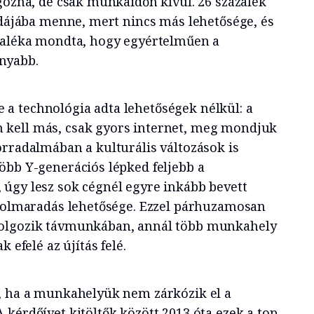
gozna, de csak munkaidőn kívül. 26 százalék
rodájába menne, mert nincs más lehetősége, és
ázaléka mondta, hogy egyértelműen a
nyabb.
a technológia adta lehetőségek nélkül: a
kell más, csak gyors internet, meg mondjuk
orradalmában a kulturális változások is
öbb Y-generációs lépked feljebb a
úgy lesz sok cégnél egyre inkább bevett
ávolmaradás lehetősége. Ezzel párhuzamosan
dolgozik távmunkában, annál több munkahely
 efelé az újítás felé.
, ha a munkahelyük nem zárkózik el a
kérdőívet kitöltők között 2013 óta ezek a top