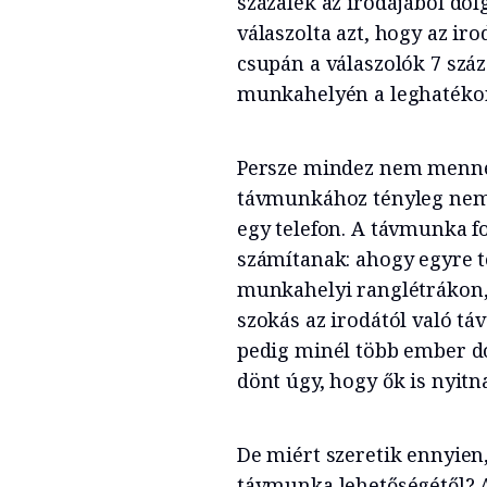
százalék az irodájából dol
válaszolta azt, hogy az i
csupán a válaszolók 7 sz
munkahelyén a leghatéko
Persze mindez nem menne 
távmunkához tényleg nem 
egy telefon. A távmunka f
számítanak: ahogy egyre t
munkahelyi ranglétrákon, 
szokás az irodától való t
pedig minél több ember 
dönt úgy, hogy ők is nyitnak
De miért szeretik ennyien
távmunka lehetőségétől? A 