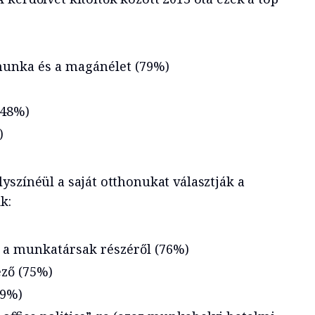
munka és a magánélet (79%)
(48%)
)
yszínéül a saját otthonukat választják a
k:
 a munkatársak részéről (76%)
ző (75%)
69%)