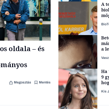
A t
bio
mög
Bio
Bet
Smart habits
már
s oldala – és
a l
aka
Vasz
ományos
Ha 
Content Lab HUB
9 g
hog
Megosztás
Mentés
Kis J
Forbes-sztori