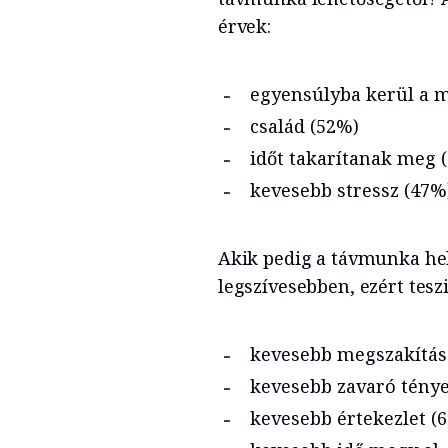
érvek:
egyensúlyba kerül a 
család (52%)
időt takarítanak meg 
kevesebb stressz (47%
Akik pedig a távmunka hel
legszívesebben, ezért teszi
kevesebb megszakítás
kevesebb zavaró ténye
kevesebb értekezlet (