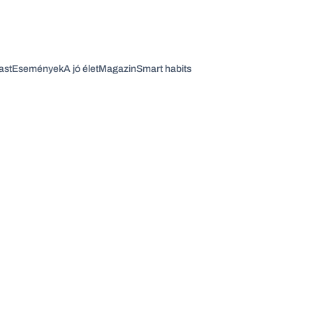
ast
Események
A jó élet
Magazin
Smart habits
Vagy fedezze fel a következő témákat
Üzlet
Pénz
Zöld
Legyél jobb!