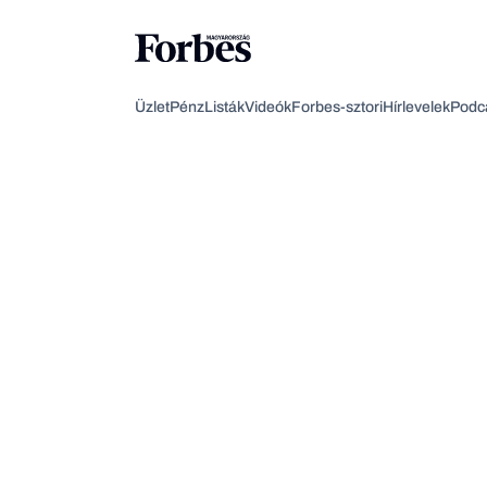
Üzlet
Pénz
Listák
Videók
Forbes-sztori
Hírlevelek
Podc