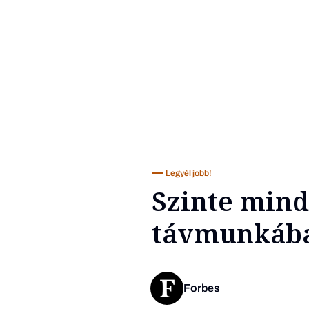
Legyél jobb!
Szinte mind
távmunkába
Forbes