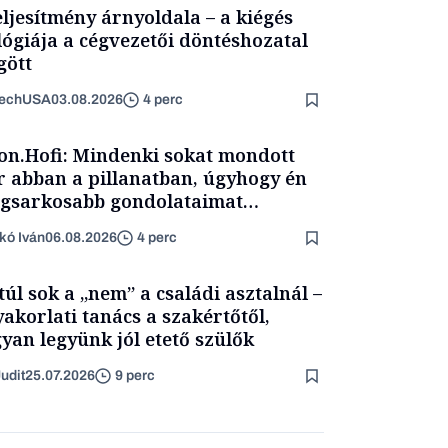
eljesítmény árnyoldala – a kiégés
lógiája a cégvezetői döntéshozatal
ött
TechUSA
03.08.2026
4 perc
on.Hofi: Mindenki sokat mondott
 abban a pillanatban, úgyhogy én
egsarkosabb gondolataimat
rtam kimondani
kó Iván
06.08.2026
4 perc
túl sok a „nem” a családi asztalnál –
yakorlati tanács a szakértőtől,
yan legyünk jól etető szülők
udit
25.07.2026
9 perc