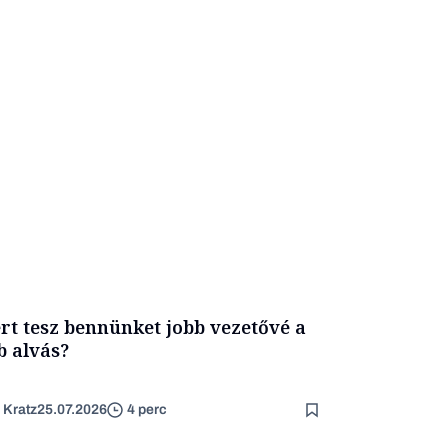
rt tesz bennünket jobb vezetővé a
b alvás?
 Kratz
25.07.2026
4 perc