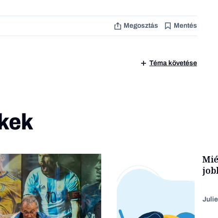
Megosztás
Mentés
Téma követése
kek
Mié
job
Julie