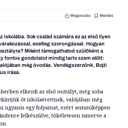
Megosztás
Mentés
iskolába. Sok család számára ez az első ilyen
várakozással, esetleg szorongással. Hogyan
ő osztályra? Miként támogathatod szülőként a
 fontos gondolatot mindig tarts szem előtt:
valójában még óvodás. Vendégszerzőnk, Bojti
s írása.
berben elkezdi az első osztályt, még soha
ekintjük őt iskolaérettnek, valójában még
lni ugyanis egy folyamat, ezért semmiképpen
ndenre felkészülve, tökéletesen ismerve a
on.