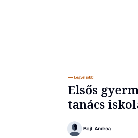
Legyél jobb!
Elsős gyerm
tanács isko
Bojti Andrea