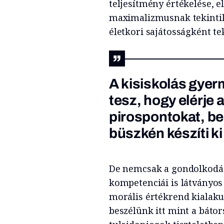
teljesítmény értékelése, e
maximalizmusnak tekintik,
életkori sajátosságként te
A kisiskolás gye
tesz, hogy elérje a
pirospontokat, be
büszkén készíti ki
De nemcsak a gondolkodás
kompetenciái is látványos
morális értékrend kialakul
beszélünk itt mint a bátors