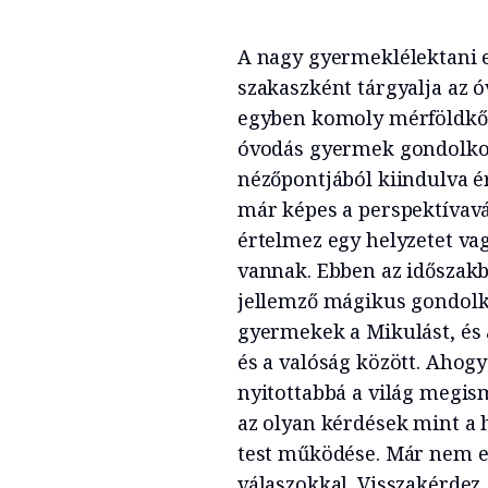
A nagy gyermeklélektani 
szakaszként tárgyalja az ó
egyben komoly mérföldkő 
óvodás gyermek gondolko
nézőpontjából kiindulva é
már képes a perspektívavá
értelmez egy helyzetet vag
vannak. Ebben az időszakb
jellemző mágikus gondolk
gyermekek a Mikulást, és
és a valóság között. Ahogy 
nyitottabbá a világ megis
az olyan kérdések mint a 
test működése. Már nem e
válaszokkal. Visszakérdez,