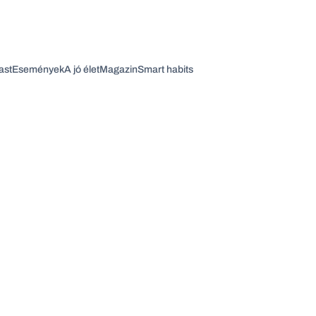
ast
Események
A jó élet
Magazin
Smart habits
Vagy fedezze fel a következő témákat
Üzlet
Pénz
Zöld
Legyél jobb!