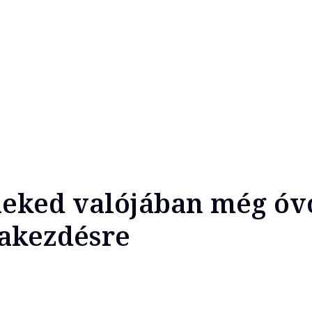
eked valójában még óvo
lakezdésre