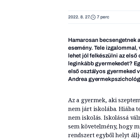
2022. 8. 27.
7 perc
Hamarosan becsengetnek az 
esemény. Tele izgalommal, 
lehet jól felkészülni az els
leginkább gyermekedet? Egy
első osztályos gyermeked 
Andrea gyermekpszichológu
Az a gyermek, aki szeptem
nem járt iskolába. Hiába t
nem iskolás. Iskolássá vá
sem követelmény, hogy mi
rendszert egyből helyt állj