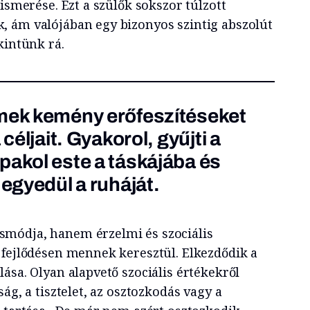
lismerése. Ezt a szülők sokszor túlzott
 ám valójában egy bizonyos szintig abszolút
kintünk rá.
rmek kemény erőfeszítéseket
 céljait. Gyakorol, gyűjti a
pakol este a táskájába és
 egyedül a ruháját.
módja, hanem érzelmi és szociális
 fejlődésen mennek keresztül. Elkezdődik a
ása. Olyan alapvető szociális értékekről
ág, a tisztelet, az osztozkodás vagy a