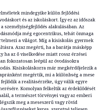
elméletek mindegyike külön fejlődési
vodáskort és az iskoláskort. Így ez az időszak
a személyiségfejlődés alakulásában. Az
dásmódja még egocentrikus, tehát önmaga
rtelmezi a világot. Míg a kisiskolás gyermek
ltásra. Azaz megérti, ha a barátja másképp
y ha az ő viselkedése miatt rossz érzései
an fokozatosan leépül az óvodásokra
odás. Kisiskoláskorra már megkérdőjelezik a
 apránként megértik, mi a különbség a mese
fejlődik a realitásérzéke, úgy válik egyre
merésére. Komolyan felkeltik az érdeklődését
halál, a természet törvényei vagy az emberi
légszik meg a meseszerű vagy rövid
 összefüggéseket keres, szeretné teljesen