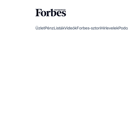
Üzlet
Pénz
Listák
Videók
Forbes-sztori
Hírlevelek
Podc