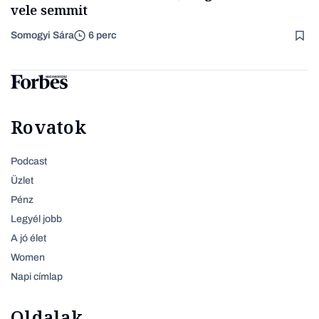
vele semmit
Somogyi Sára
6 perc
Rovatok
Podcast
Üzlet
Pénz
Legyél jobb
A jó élet
Women
Napi címlap
Oldalak