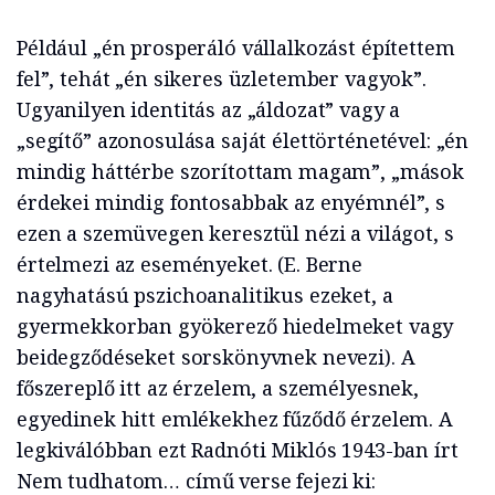
Például „én prosperáló vállalkozást építettem
fel”, tehát „én sikeres üzletember vagyok”.
Ugyanilyen identitás az „áldozat” vagy a
„segítő” azonosulása saját élettörténetével: „én
mindig háttérbe szorítottam magam”, „mások
érdekei mindig fontosabbak az enyémnél”, s
ezen a szemüvegen keresztül nézi a világot, s
értelmezi az eseményeket. (E. Berne
nagyhatású pszichoanalitikus ezeket, a
gyermekkorban gyökerező hiedelmeket vagy
beidegződéseket sorskönyvnek nevezi). A
főszereplő itt az érzelem, a személyesnek,
egyedinek hitt emlékekhez fűződő érzelem. A
legkiválóbban ezt Radnóti Miklós 1943-ban írt
Nem tudhatom… című verse fejezi ki: