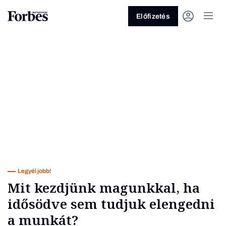
Előfizetés
Vagy fedezze fel a következő
témákat
Üzlet
Pénz
Zöld
Legyél jobb!
Legyél jobb!
Mit kezdjünk magunkkal, ha
idősödve sem tudjuk elengedni
a munkát?