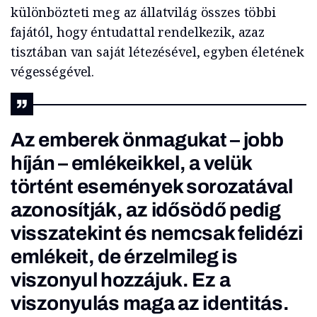
különbözteti meg az állatvilág összes többi
fajától, hogy éntudattal rendelkezik, azaz
tisztában van saját létezésével, egyben életének
végességével.
Az emberek önmagukat – jobb
híján – emlékeikkel, a velük
történt események sorozatával
azonosítják, az idősödő pedig
visszatekint és nemcsak felidézi
emlékeit, de érzelmileg is
viszonyul hozzájuk. Ez a
viszonyulás maga az identitás.