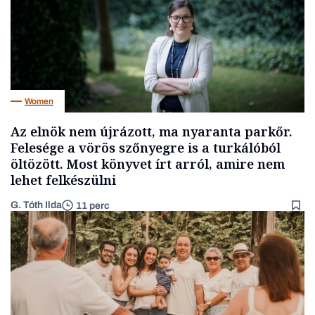
Women
Az elnök nem újrázott, ma nyaranta parkőr.
Felesége a vörös szőnyegre is a turkálóból
öltözött. Most könyvet írt arról, amire nem
lehet felkészülni
G. Tóth Ilda
11 perc