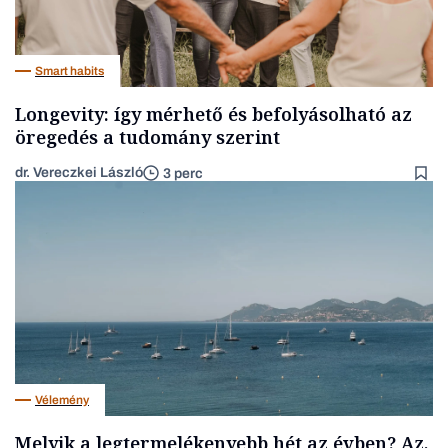
Smart habits
Longevity: így mérhető és befolyásolható az
öregedés a tudomány szerint
dr. Vereczkei László
3 perc
Vélemény
Melyik a legtermelékenyebb hét az évben? Az,