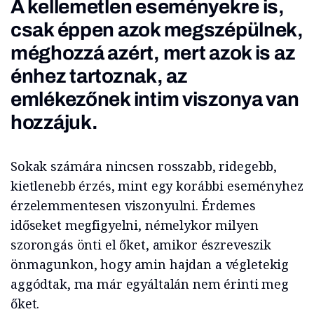
A kellemetlen eseményekre is,
csak éppen azok megszépülnek,
méghozzá azért, mert azok is az
énhez tartoznak, az
emlékezőnek intim viszonya van
hozzájuk.
Sokak számára nincsen rosszabb, ridegebb,
kietlenebb érzés, mint egy korábbi eseményhez
érzelemmentesen viszonyulni. Érdemes
időseket megfigyelni, némelykor milyen
szorongás önti el őket, amikor észreveszik
önmagunkon, hogy amin hajdan a végletekig
aggódtak, ma már egyáltalán nem érinti meg
őket.