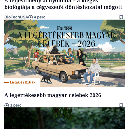
A teljesítmény árnyoldala – a kiégés
biológiája a cégvezetői döntéshozatal mögött
BioTechUSA
4 perc
Listák és Extrák
A legértékesebb magyar celebek 2026
1 perc