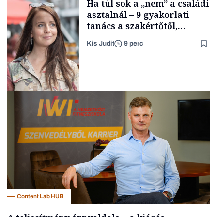
Ha túl sok a „nem” a családi
TARTALOM
asztalnál – 9 gyakorlati
tanács a szakértőtől,
hogyan legyünk jól etető
Kis Judit
9 perc
szülők
Családi
vállalkozások
Gasztró
Content Lab HUB