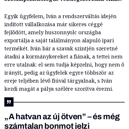
Egyik ügyfelem, Iván a rendszerváltás idején
indított vállalkozása már sikeres céggé
fejlődött, amely huszonnyolc országba
exportálja a saját találmányon alapuló ipari
termékét. Iván bár a szavak szintjén szeretné
átadni a kormánykereket a fiának, a tettei nem
erre utalnak: el sem tudja képzelni, hogy nem ő
irányít, pedig az ügyfelek egyre többször az
ereje teljében lévő fiúval tárgyalnak, s Iván
kezdi magát a pálya szélére szorítva érezni.
„A hatvan az új ötven” – és még
számtalan bonmot jelzi