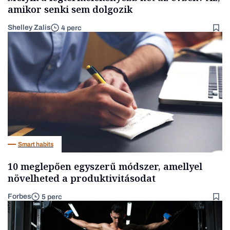
amikor senki sem dolgozik
Shelley Zalis
4 perc
Smart habits
10 meglepően egyszerű módszer, amellyel
növelheted a produktivitásodat
Forbes
5 perc