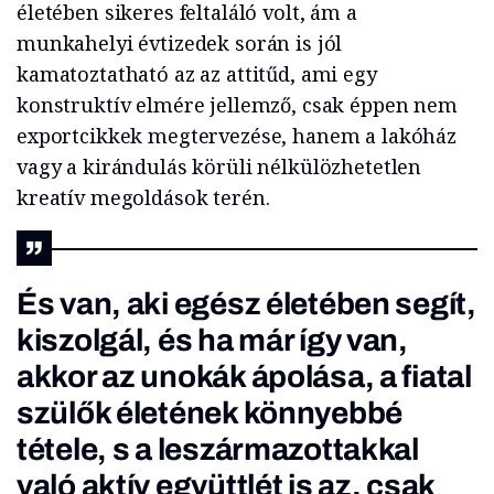
életében sikeres feltaláló volt, ám a
munkahelyi évtizedek során is jól
kamatoztatható az az attitűd, ami egy
konstruktív elmére jellemző, csak éppen nem
exportcikkek megtervezése, hanem a lakóház
vagy a kirándulás körüli nélkülözhetetlen
kreatív megoldások terén.
És van, aki egész életében segít,
kiszolgál, és ha már így van,
akkor az unokák ápolása, a fiatal
szülők életének könnyebbé
tétele, s a leszármazottakkal
való aktív együttlét is az, csak