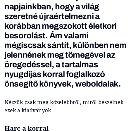
napjainkban, hogy a világ
szeretné újraértelmezni a
korábban megszokott életkori
besorolást. Ám valami
mégiscsak sántít, különben nem
jelennének meg tömegével az
öregedéssel, a tartalmas
nyugdíjas korral foglalkozó
önsegítő könyvek, weboldalak.
Nézzük csak meg közelebbről, miről beszélnek
ezek a kiadványok.
Harc a korral