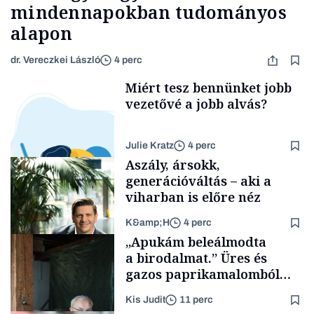
mindennapokban tudományos
alapon
dr. Vereczkei László
4 perc
Miért tesz bennünket jobb
vezetővé a jobb alvás?
Julie Kratz
4 perc
Aszály, ársokk,
generációváltás – aki a
viharban is előre néz
K&amp;H
4 perc
Smart habits
„Apukám beleálmodta
a birodalmat.” Üres és
gazos paprikamalomból
lett az igazi családi
Kis Judit
11 perc
fűszersztori
TÁMOGATÓI