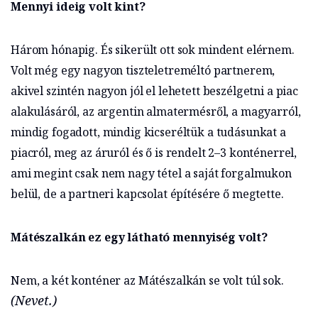
Mennyi ideig volt kint?
Három hónapig. És sikerült ott sok mindent elérnem.
Volt még egy nagyon tiszteletreméltó partnerem,
akivel szintén nagyon jól el lehetett beszélgetni a piac
alakulásáról, az argentin almatermésről, a magyarról,
mindig fogadott, mindig kicseréltük a tudásunkat a
piacról, meg az áruról és ő is rendelt 2–3 konténerrel,
ami megint csak nem nagy tétel a saját forgalmukon
belül, de a partneri kapcsolat építésére ő megtette.
Mátészalkán ez egy látható mennyiség volt?
Nem, a két konténer az Mátészalkán se volt túl sok.
(Nevet.)