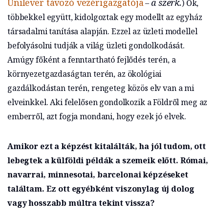
Unilever távozó vezérigazgatója
a szerk.
–
) Ők,
többekkel együtt, kidolgoztak egy modellt az egyház
társadalmi tanítása alapján. Ezzel az üzleti modellel
befolyásolni tudják a világ üzleti gondolkodását.
Amúgy főként a fenntartható fejlődés terén, a
környezetgazdaságtan terén, az ökológiai
gazdálkodástan terén, rengeteg közös elv van a mi
elveinkkel. Aki felelősen gondolkozik a Földről meg az
emberről, azt fogja mondani, hogy ezek jó elvek.
Amikor ezt a képzést kitalálták, ha jól tudom, ott
lebegtek a külföldi példák a szemeik előtt. Római,
navarrai, minnesotai, barcelonai képzéseket
találtam. Ez ott egyébként viszonylag új dolog
vagy hosszabb múltra tekint vissza?