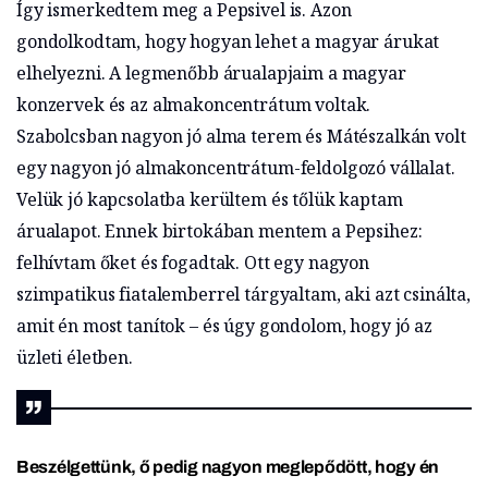
Így ismerkedtem meg a Pepsivel is.
Azon
gondolkodtam, hogy hogyan lehet a magyar árukat
elhelyezni. A legmenőbb
árualapjaim a magyar
konzervek és az almakoncentrátum voltak.
Szabolcsban nagyon jó alma terem és Mátészalkán volt
egy nagyon jó almakoncentrátum-feldolgozó vállalat.
Velük jó kapcsolatba kerültem és tőlük kaptam
árualapot. Ennek birtokában mentem a Pepsihez:
felhívtam őket és fogadtak. Ott egy nagyon
szimpatikus fiatalemberrel tárgyaltam, aki azt csinálta,
amit én most tanítok – és úgy gondolom, hogy jó az
üzleti életben
.
Beszélgettünk, ő pedig nagyon meglepődött, hogy én