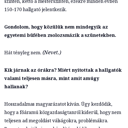
szinten, kettő a mesterszinten, ezekre minden évben
150–170 hallgató jelentkezik.
Gondolom, hogy közülük nem mindegyik az
egyetemi büfében zsolozsmázik a szünetekben.
(Nevet.)
Hát tényleg nem.
Kik járnak az órákra? Miért nyitottak a hallgatók
valami teljesen másra, mint amit amúgy
hallanak?
Hosszadalmas magyarázatot kíván. Úgy kezdődik,
hogy a főáramú közgazdaságtanról kiderül, hogy nem
teljesen ad megoldást válságokra, problémákra.