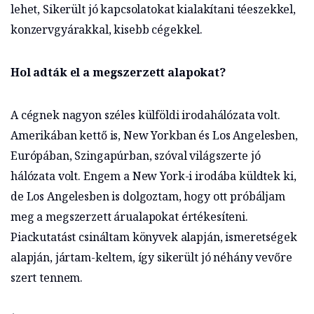
lehet, Sikerült jó kapcsolatokat kialakítani téeszekkel,
konzervgyárakkal, kisebb cégekkel.
Hol adták el a megszerzett alapokat?
A cégnek nagyon széles külföldi irodahálózata volt.
Amerikában kettő is, New Yorkban és Los Angelesben,
Európában, Szingapúrban, szóval világszerte jó
hálózata volt. Engem a New York-i irodába küldtek ki,
de Los Angelesben is dolgoztam, hogy ott próbáljam
meg a megszerzett árualapokat értékesíteni.
Piackutatást csináltam könyvek alapján, ismeretségek
alapján, jártam-keltem, így sikerült jó néhány vevőre
szert tennem.