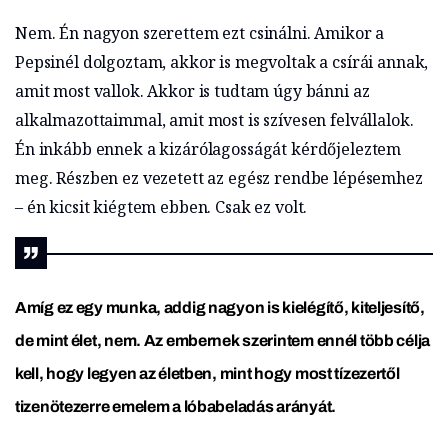
Nem. Én nagyon szerettem ezt csinálni. Amikor a
Pepsinél dolgoztam, akkor is megvoltak a csírái annak,
amit most vallok. Akkor is tudtam úgy bánni az
alkalmazottaimmal, amit most is szívesen felvállalok.
Én inkább ennek a kizárólagosságát kérdőjeleztem
meg. Részben ez vezetett az egész rendbe lépésemhez
– én kicsit kiégtem ebben. Csak ez volt.
Amíg ez egy munka, addig nagyon is kielégítő, kiteljesítő,
de mint élet, nem.
Az embernek szerintem ennél több célja
kell, hogy legyen az életben, mint hogy most tízezertől
tizenötezerre emelem a lóbabeladás arányát.