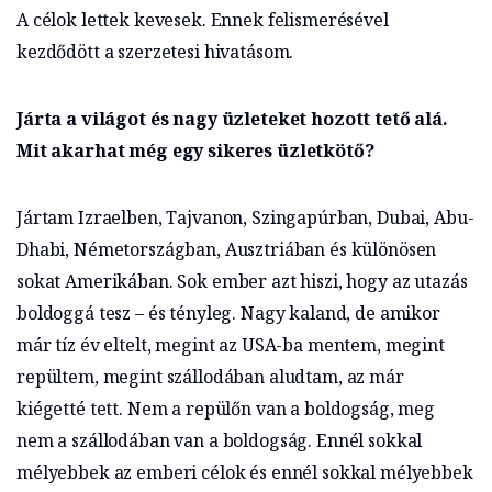
A célok lettek kevesek. Ennek felismerésével
kezdődött a szerzetesi hivatásom.
Járta a világot és nagy üzleteket hozott tető alá.
Mit akarhat még egy sikeres üzletkötő?
Jártam Izraelben, Tajvanon, Szingapúrban, Dubai, Abu-
Dhabi, Németországban, Ausztriában és különösen
sokat Amerikában. Sok ember azt hiszi, hogy az utazás
boldoggá tesz – és tényleg. Nagy kaland, de amikor
már tíz év eltelt, megint az USA-ba mentem, megint
repültem, megint szállodában aludtam, az már
kiégetté tett. Nem a repülőn van a boldogság, meg
nem a szállodában van a boldogság. Ennél sokkal
mélyebbek az emberi célok és ennél sokkal mélyebbek