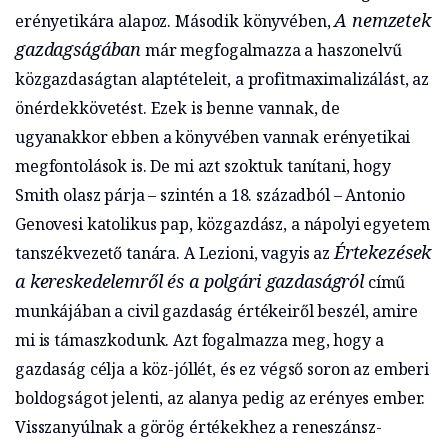
A nemzetek
erényetikára alapoz. Második könyvében,
gazdagságában
már megfogalmazza a haszonelvű
közgazdaságtan alaptételeit, a profitmaximalizálást, az
önérdekkövetést. Ezek is benne vannak, de
ugyanakkor ebben a könyvében vannak erényetikai
megfontolások is. De mi azt szoktuk tanítani, hogy
Smith olasz párja – szintén a 18. századból – Antonio
Genovesi katolikus pap, közgazdász, a nápolyi egyetem
Értekezések
tanszékvezető tanára. A Lezioni, vagyis az
a kereskedelemről és a polgári gazdaságról
című
munkájában a civil gazdaság értékeiről beszél, amire
mi is támaszkodunk. Azt fogalmazza meg, hogy a
gazdaság célja a köz-jóllét, és ez végső soron az emberi
boldogságot jelenti, az alanya pedig az erényes ember.
Visszanyúlnak a görög értékekhez a reneszánsz-