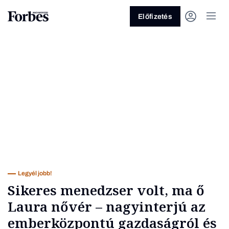
Előfizetés
Vagy fedezze fel a következő
témákat
Üzlet
Pénz
Zöld
Legyél jobb!
Legyél jobb!
Sikeres menedzser volt, ma ő
Laura nővér – nagyinterjú az
emberközpontú gazdaságról és