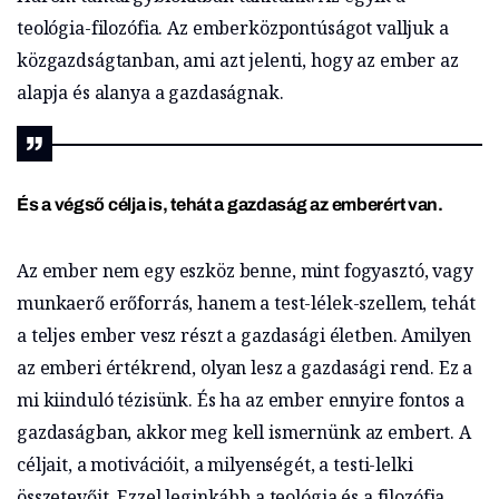
teológia-filozófia. Az emberközpontúságot valljuk a
közgazdságtanban, ami azt jelenti, hogy az ember az
alapja és alanya a gazdaságnak.
És a végső célja is, tehát a gazdaság az emberért van.
Az ember nem egy eszköz benne, mint fogyasztó, vagy
munkaerő erőforrás, hanem a test-lélek-szellem, tehát
a teljes ember vesz részt a gazdasági életben. Amilyen
az emberi értékrend, olyan lesz a gazdasági rend. Ez a
mi kiinduló tézisünk. És ha az ember ennyire fontos a
gazdaságban, akkor meg kell ismernünk az embert. A
céljait, a motivációit, a milyenségét, a testi-lelki
összetevőit. Ezzel leginkább a teológia és a filozófia