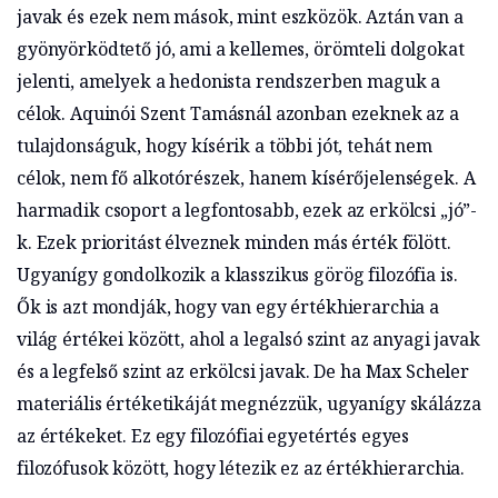
javak és ezek nem mások, mint eszközök. Aztán van a
gyönyörködtető jó, ami a kellemes, örömteli dolgokat
jelenti, amelyek a hedonista rendszerben maguk a
célok. Aquinói Szent Tamásnál azonban ezeknek az a
tulajdonságuk, hogy kísérik a többi jót, tehát nem
célok, nem fő alkotórészek, hanem kísérőjelenségek. A
harmadik csoport a legfontosabb, ezek az erkölcsi „jó”-
k. Ezek prioritást élveznek minden más érték fölött.
Ugyanígy gondolkozik a klasszikus görög filozófia is.
Ők is azt mondják, hogy van egy értékhierarchia a
világ értékei között, ahol a legalsó szint az anyagi javak
és a legfelső szint az erkölcsi javak. De ha Max Scheler
materiális értéketikáját megnézzük, ugyanígy skálázza
az értékeket. Ez egy filozófiai egyetértés egyes
filozófusok között, hogy létezik ez az értékhierarchia.