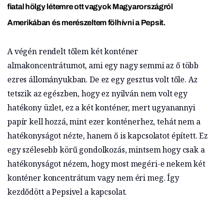
fiatal hölgy létemre ott vagyok Magyarországról
Amerikában és merészeltem fölhívni a Pepsit.
A végén rendelt tőlem két konténer
almakoncentrátumot, ami egy nagy semmi az ő több
ezres állományukban. De ez egy gesztus volt tőle. Az
tetszik az egészben, hogy ez nyilván nem volt egy
hatékony üzlet, ez a két konténer, mert ugyanannyi
papír kell hozzá, mint ezer konténerhez, tehát nem a
hatékonyságot nézte, hanem ő is kapcsolatot épített. Ez
egy szélesebb körű gondolkozás, mintsem hogy csak a
hatékonyságot nézem, hogy most megéri-e nekem két
konténer koncentrátum vagy nem éri meg. Így
kezdődött a Pepsivel a kapcsolat.