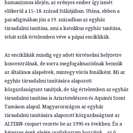
humanizmus idején, az erényes ember így ismét
előkerül a 15–18. század Itáliájában. Utána, ebben a
paradigmában jön a 19. században az egyház
társadalmi tanítása, ami a katolikus egyház tanítása,
tehát szűk értelemben véve a pápai enciklikák.
Az enciklikák mindig egy adott történelmi helyzetre
koncentrálnak, de sorra megfogalmazódnak bennük
az általános alapelvek, mintegy vörös fonálként. Mi az
egyház társadalmi tanítására alapozott
közgazdaságtant tanítjuk, de tág értelemben az egyház
társadalmi tanítása is Arisztotelészen és Aquinói Szent
Tamáson alapul. Magyarországon az egyház
társadalmi tanítására alapozott közgazdaságtant az
ALTERN-csoport vezette be az 1990-es években. Én a
kétezres évek elején csatlakoztam hozzájuk, , az ő