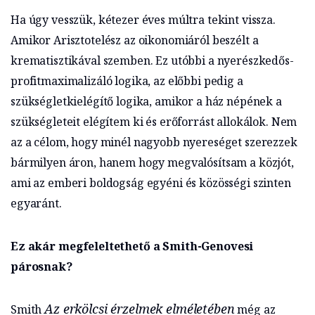
Ha úgy vesszük, kétezer éves múltra tekint vissza.
Amikor Arisztotelész az oikonomiáról beszélt a
krematisztikával szemben. Ez utóbbi a nyerészkedős-
profitmaximalizáló logika, az előbbi pedig a
szükségletkielégítő logika, amikor a ház népének a
szükségleteit elégítem ki és erőforrást allokálok. Nem
az a célom, hogy minél nagyobb nyereséget szerezzek
bármilyen áron, hanem hogy megvalósítsam a közjót,
ami az emberi boldogság egyéni és közösségi szinten
egyaránt.
Ez akár megfeleltethető a Smith-Genovesi
párosnak?
Az erkölcsi érzelmek elméletében
Smith
még az