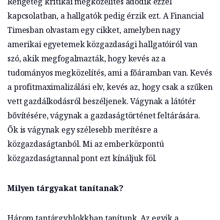
Rengeteg kritikai megközelítés adódik ezzel
kapcsolatban, a hallgatók pedig érzik ezt. A Financial
Timesban olvastam egy cikket, amelyben nagy
amerikai egyetemek közgazdasági hallgatóiról van
szó, akik megfogalmazták, hogy kevés az a
tudományos megközelítés, ami a főáramban van. Kevés
a profitmaximalizálási elv, kevés az, hogy csak a szűken
vett gazdálkodásról beszéljenek. Vágynak a látótér
bővítésére, vágynak a gazdaságtörténet feltárására.
Ők is vágynak egy szélesebb merítésre a
közgazdaságtanból. Mi az emberközpontú
közgazdaságtannal pont ezt kínáljuk föl.
Milyen tárgyakat tanítanak?
Három tantárgyblokkban tanítunk. Az egyik a