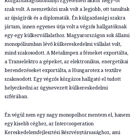
Közgazdaságtudományi Egyetemen akkor négy–öt
szak volt. A nemzetközi szak volt a legjobb, ott tanultak
az újságírók és a diplomaták. Én külgazdasági szakra
jártam, innen egyenes útja volt a végzős hallgatóknak
egy-egy külkervállalathoz. Magyarországon sok állami
monopóliumban lévő külkereskedelmi vállalat volt,
mind szakosodott. A Metalimpex a fémeket exportálta,
a Transelektro a gépeket, az elektronikus, energetikai
berendezéseket exportálta, a Hungarotex a textilre
szakosodott. Egy végzős közgázos hallgató el tudott
helyezkedni az úgynevezett külkereskedelmi
szférában.
Én végül nem egy nagy monopolhoz mentem el, hanem
egy kisebb céghez, az Intercooperation
Kereskedelemfejlesztési Részvénytársasághoz, ami