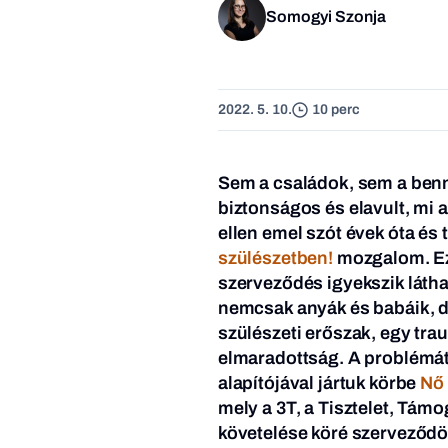
Somogyi Szonja
2022. 5. 10.
10 perc
Sem a családok, sem a benn
biztonságos és elavult, mi a
ellen emel szót évek óta és 
szülészetben!
mozgalom. Ez 
szerveződés igyekszik látha
nemcsak anyák és babáik, d
szülészeti erőszak, egy tra
elmaradottság. A problémát
alapítójával jártuk körbe
Nő 
mely a 3T, a Tisztelet, Tá
követelése köré szerveződöt