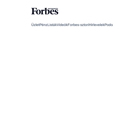
Üzlet
Pénz
Listák
Videók
Forbes-sztori
Hírlevelek
Podc