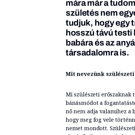
mára már a tudomá
születés nem egye
tudjuk, hogy egy
hosszú távú testi
babára és az anyár
társadalomra is.
Mit nevezünk szülészet
Mi szülészeti erőszaknak 
bánásmódot a fogantatástó
nő nem adja valamihez a b
hogy meg fog vele történn
nemet mondott. Szülészeti