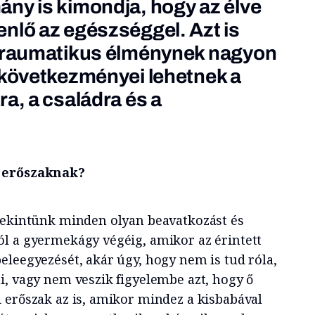
ny is kimondja, hogy az élve
nlő az egészséggel. Azt is
 traumatikus élménynek nagyon
 következményei lehetnek a
a, a családra és a
i erőszaknak?
tekintünk minden olyan beavatkozást és
l a gyermekágy végéig, amikor az érintett
eleegyezését, akár úgy, hogy nem is tud róla,
i, vagy nem veszik figyelembe azt, hogy ő
 erőszak az is, amikor mindez a kisbabával