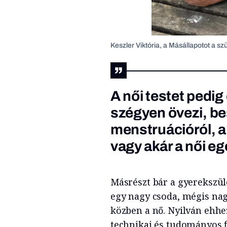
Keszler Viktória, a Másállapotot a sz
A női testet pedig
szégyen övezi, bes
menstruációról, a 
vagy akár a női e
Másrészt bár a gyerekszülé
egy nagy csoda, mégis nagy
közben a nő. Nyilván ehhez
technikai és tudományos f