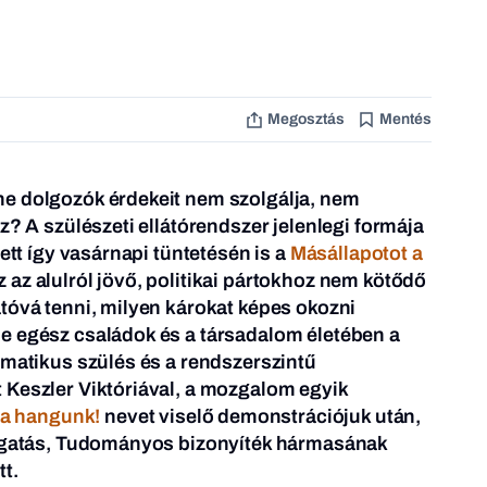
Megosztás
Mentés
e dolgozók érdekeit nem szolgálja, nem
z? A szülészeti ellátórendszer jelenlegi formája
tett így vasárnapi tüntetésén is a
Másállapotot a
az alulról jövő, politikai pártokhoz nem kötődő
tóvá tenni, milyen károkat képes okozni
e egész családok és a társadalom életében a
umatikus szülés és a rendszerszintű
 Keszler Viktóriával, a mozgalom egyik
a hangunk!
nevet viselő demonstrációjuk után,
mogatás, Tudományos bizonyíték hármasának
t.