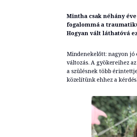
Mintha csak néhány éve 
fogalommá a traumatikus
Hogyan vált láthatóvá ez
Mindenekelőtt: nagyon jó é
változás. A gyökereihez a
a szülésnek több érintett
közelítünk ehhez a kérdés