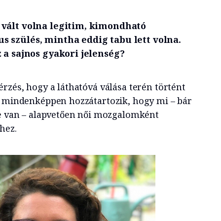
vált volna legitim, kimondható
 szülés, mintha eddig tabu lett volna.
 a sajnos gyakori jelenség?
rzés, hogy a láthatóvá válása terén történt
z mindenképpen hozzátartozik, hogy mi – bár
je van – alapvetően női mozgalomként
hez.