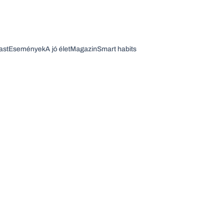
ast
Események
A jó élet
Magazin
Smart habits
Vagy fedezze fel a következő témákat
Üzlet
Pénz
Zöld
Legyél jobb!