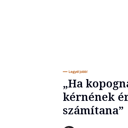
Legyél jobb!
„Ha kopogn
kérnének ér
számítana”