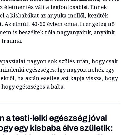
az életmentés vált a legfontosabbá. Ennek
 el a kisbabákat az anyuka mellől, kezdték
. Az elmúlt 40-60 évben emiatt rengeteg nő
nem is beszéltek róla nagyanyáink, anyáink.
s trauma.
tapasztalat nagyon sok szülés után, hogy csak
 mindenki egészséges. Így nagyon nehéz egy
kről, ha aztán esetleg azt kapja vissza, hogy
, hogy egészséges a baba.
a testi-lelki egészség jóval
ogy egy kisbaba élve születik: