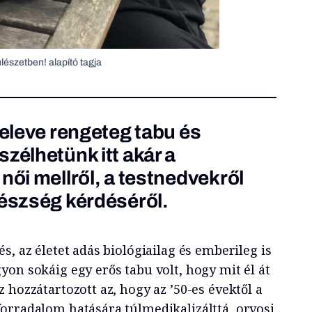
ülészetben! alapító tagja
 eleve rengeteg tabu és
zélhetünk itt akár a
női mellről, a testnedvekről
gészség kérdéséről.
s, az életet adás biológiailag és emberileg is
on sokáig egy erős tabu volt, hogy mit él át
 hozzátartozott az, hogy az ’50-es évektől a
orradalom hatására túlmedikalizálttá, orvosi