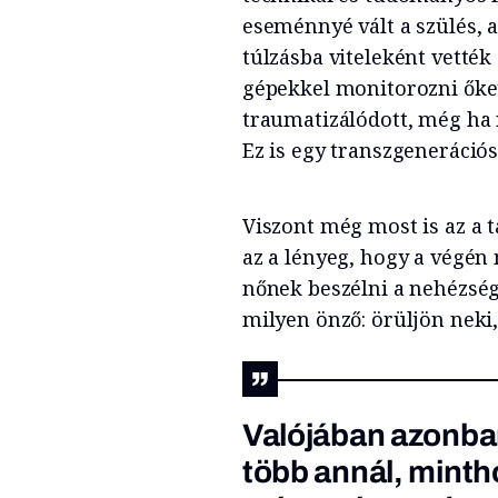
eseménnyé vált a szülés, 
túlzásba viteleként vették
gépekkel monitorozni őket
traumatizálódott, még ha 
Ez is egy transzgeneráció
Viszont még most is az a 
az a lényeg, hogy a végén
nőnek beszélni a nehézsége
milyen önző: örüljön neki
Valójában azonban 
több annál, minth