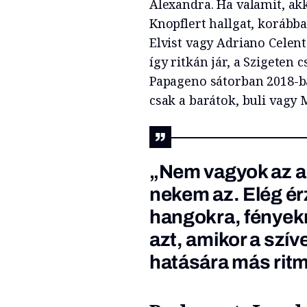
Alexandra. Ha valamit, akk
Knopflert hallgat, korább
Elvist vagy Adriano Celent
így ritkán jár, a Szigeten 
Papageno sátorban 2018-ba
csak a barátok, buli vagy
„Nem vagyok az a f
nekem az. Elég ér
hangokra, fények
azt, amikor a szí
hatására más ritm