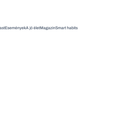
ast
Események
A jó élet
Magazin
Smart habits
Vagy fedezze fel a következő témákat
Üzlet
Pénz
Zöld
Legyél jobb!