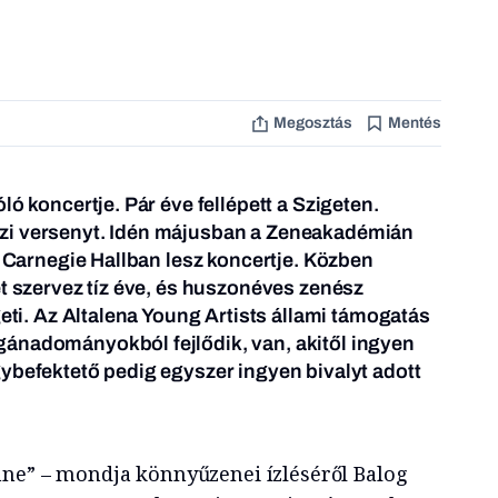
Megosztás
Mentés
ló koncertje. Pár éve fellépett a Szigeten.
zi versenyt. Idén májusban a Zeneakadémián
i Carnegie Hallban lesz koncertje. Közben
et szervez tíz éve, és huszonéves zenész
geti. Az Altalena Young Artists állami támogatás
ánadományokból fejlődik, van, akitől ingyen
ybefektető pedig egyszer ingyen bivalyt adott
ne” – mondja könnyűzenei ízléséről Balog