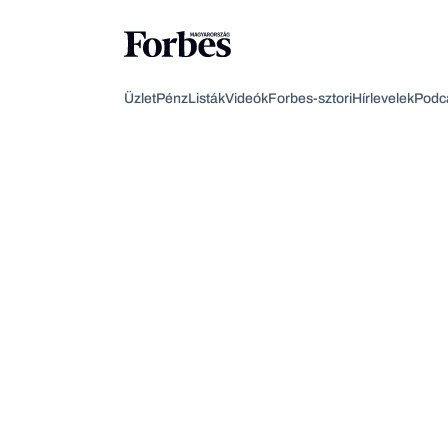
Üzlet
Pénz
Listák
Videók
Forbes-sztori
Hírlevelek
Podc