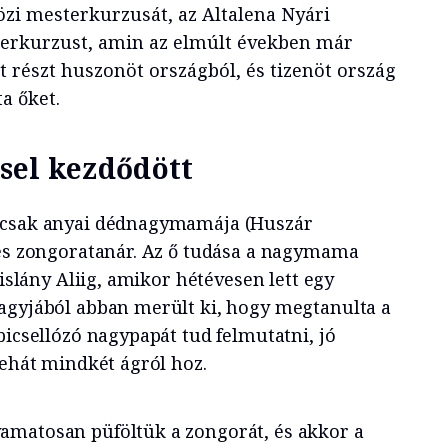
i mesterkurzusát, az Altalena Nyári
terkurzust, amin az elmúlt években már
t részt huszonöt országból, és tizenöt ország
a őket.
sel kezdődött
 csak anyai dédnagymamája (Huszár
 és zongoratanár. Az ő tudása a nagymama
kislány Aliig, amikor hétévesen lett egy
agyjából abban merült ki, hogy megtanulta a
bicsellózó nagypapát tud felmutatni, jó
tehát mindkét ágról hoz.
amatosan püföltük a zongorát, és akkor a