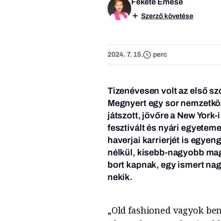
Fekete Emese
Szerző követése
2024. 7. 15.
perc
Tizenévesen volt az első szó
Megnyert egy sor nemzetkö
játszott, jövőre a New York-
fesztivált és nyári egyetem
haverjai karrierjét is egyen
nélkül, kisebb-nagyobb mag
bort kapnak, egy ismert nag
nekik.
„Old fashioned vagyok ben