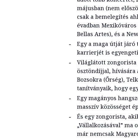
májusban (nem először
csak a bemelegítés ah
évadban Mexikóváros 
Bellas Artes), és a Ne
Egy a maga útját járó
karrierjét is egyengeti
Világlátott zongorist
ösztöndíjjal, hívására
Bozsokra (Őrség), Tel
tanítványaik, hogy eg
Egy magányos hangszer
masszív közösséget ép
És egy zongorista, aki
„Vállalkozásával” ma ot
már nemcsak Magyaro