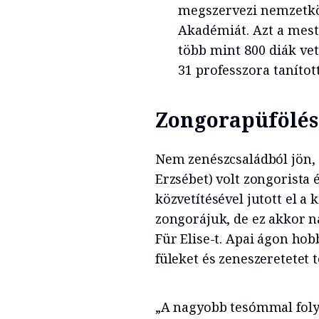
megszervezi nemzetköz
Akadémiát. Azt a mes
több mint 800 diák vet
31 professzora tanított
Zongorapüfölés
Nem zenészcsaládból jön,
Erzsébet) volt zongorista
közvetítésével jutott el a 
zongorájuk, de ez akkor n
Für Elise-t. Apai ágon hob
füleket és zeneszeretetet 
„A nagyobb tesómmal foly