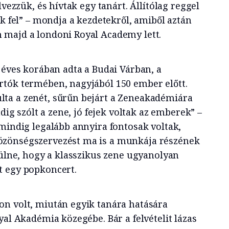
lvezzük, és hívtak egy tanárt. Állítólag reggel
ak fel” – mondja a kezdetekről, amiből aztán
 majd a londoni Royal Academy lett.
 éves korában adta a Budai Várban, a
tók termében, nagyjából 150 ember előtt.
ta a zenét, sűrűn bejárt a Zeneakadémiára
ndig szólt a zene, jó fejek voltak az emberek” –
 mindig legalább annyira fontosak voltak,
zönségszervezést ma is a munkája részének
rülne, hogy a klasszikus zene ugyanolyan
t egy popkoncert.
n volt, miután egyik tanára hatására
yal Akadémia közegébe. Bár a felvételit lázas