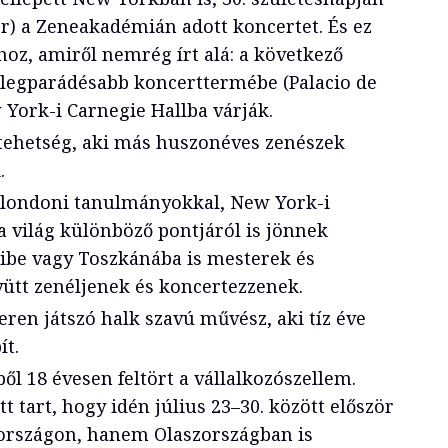
) a Zeneakadémián adott koncertet. És ez
hoz, amiről nemrég írt alá: a következő
legparádésabb koncerttermébe (Palacio de
w York-i Carnegie Hallba várják.
 tehetség, aki más huszonéves zenészek
.
a londoni tanulmányokkal, New York-i
 a világ különböző pontjáról is jönnek
kibe vagy Toszkánába is mesterek és
yütt zenéljenek és koncertezzenek.
en játszó halk szavú művész, aki tíz éve
ít.
ből 18 évesen feltört a vállalkozószellem.
t tart, hogy idén július 23–30. között először
rszágon, hanem Olaszországban is