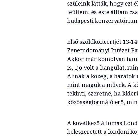
szüleink látták, hogy ezt é
leültem, és este álltam cs
budapesti konzervatórium
Első szólókoncertjét 13-14
Zenetudományi Intézet Bar
Akkor már komolyan tanul
is, „jó volt a hangulat, mi
Alinak a közeg, a barátok
mint maguk a művek. A kö
tekinti, szeretné, ha kide
közösségformáló erő, min
A következő állomás Londo
beleszeretett a londoni Ro