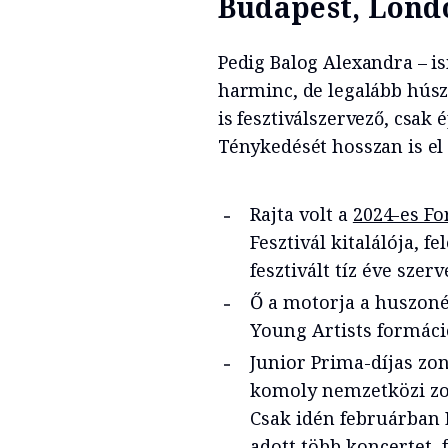
Budapest, Lond
Pedig Balog Alexandra – i
harminc, de legalább húsz
is fesztiválszervező, csak
Ténykedését hosszan is el
Rajta volt a
2024-es Fo
Fesztivál kitalálója, f
fesztivált tíz éve szerv
Ő a motorja a huszoné
Young Artists formáci
Junior Prima-díjas zo
komoly nemzetközi zon
Csak idén februárban 
adott több koncertet, 