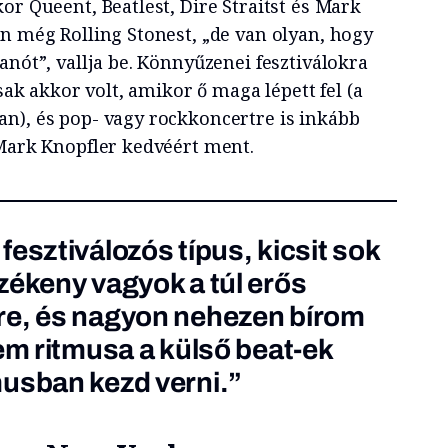
or Queent, Beatlest, Dire Straitst és Mark
an még Rolling Stonest, „de van olyan, hogy
anót”, vallja be. Könnyűzenei fesztiválokra
csak akkor volt, amikor ő maga lépett fel (a
n), és pop- vagy rockkoncertre is inkább
 Mark Knopfler kedvéért ment.
esztiválozós típus, kicsit sok
zékeny vagyok a túl erős
re, és nagyon nehezen bírom
vem ritmusa a külső beat-ek
usban kezd verni.”