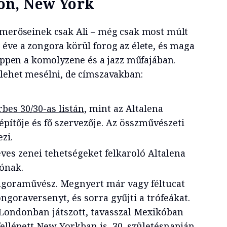
on, New York
smerőseinek csak Ali – még csak most múlt
 éve a zongora körül forog az élete, és maga
 éppen a komolyzene és a jazz műfajában.
 lehet mesélni, de címszavakban:
rbes 30/30-as listán
, mint az Altalena
elépítője és fő szervezője. Az összművészeti
ezi.
ves zenei tehetségeket felkaroló Altalena
ónak.
ngoraművész. Megnyert már vagy féltucat
goraversenyt, és sorra gyűjti a trófeákat.
Londonban játszott, tavasszal Mexikóban
fellépett New Yorkban is, 30. születésnapján