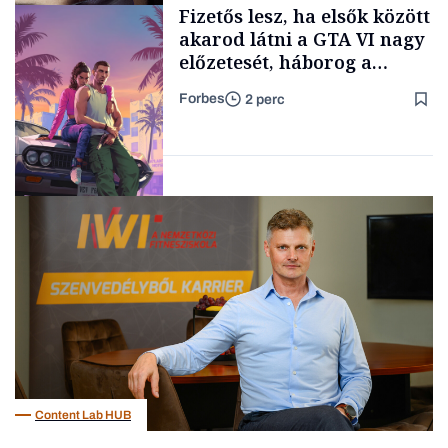
Fizetős lesz, ha elsők között
TARTALOM
kimondani
akarod látni a GTA VI nagy
előzetesét, háborog a
gamer közösség
Forbes
2 perc
Forbes-sztori
Tech
Content Lab HUB