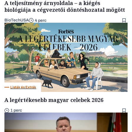
A teljesítmény árnyoldala – a kiégés
biológiája a cégvezetői döntéshozatal mögött
BioTechUSA
4 perc
Listák és Extrák
A legértékesebb magyar celebek 2026
1 perc