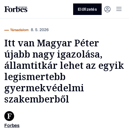
Előfizetés
8. 5. 2026
Társadalom
Itt van Magyar Péter
újabb nagy igazolása,
államtitkár lehet az egyik
legismertebb
Vagy fedezze fel a következő
gyermekvédelmi
témákat
szakemberből
Üzlet
Pénz
Zöld
Legyél jobb!
Forbes
Kép for