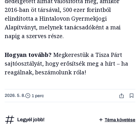
dédelgetett álmát valósította meg, amikor
2016-ban öt társával, 500 ezer forintból
elindította a Hintalovon Gyermekjogi
Alapítványt, melynek tanácsadóként a mai
napig a szerves része.
Hogyan tovább?
Megkerestük a Tisza Párt
sajtóosztályát, hogy erősítsék meg a hírt – ha
reagálnak, beszámolunk róla!
2026. 5. 8.
1 perc
Legyél jobb!
Téma követése