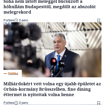
Soha nem látott meleggel búcsúzott a
hőhullám Budapesttől, megdőlt az abszolút
melegrekord
Forbes
2 perc
Politika
Milliárdokért vett volna egy újabb épületet az
Orbán-kormány Brüsszelben, fine dining
éttermet is nyitottak volna benne
Forbes
2 perc