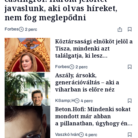
javaslunk, aki olvas híreket,
nem fog meglepődni
Forbes
2 perc
Köztársasági elnököt jelöl a
Tisza, mindenki azt
találgatja, ki lesz
szombaton a befutó –
Forbes
2 perc
soroljuk az eddig felmerült
Aszály, ársokk,
neveket
generációváltás – aki a
viharban is előre néz
K&amp;H
4 perc
Politika
Beton.Hofi: Mindenki sokat
mondott már abban
a pillanatban, úgyhogy én
a legsarkosabb
Vaszkó Iván
4 perc
gondolataimat akartam
TÁMOGATÓI