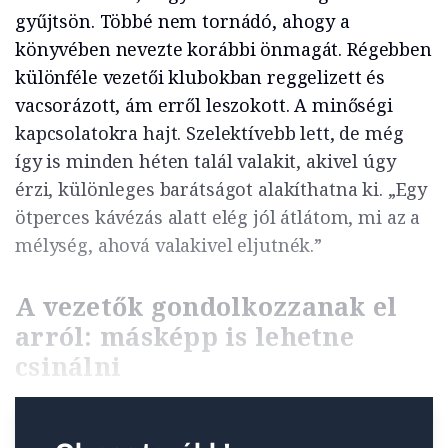
gyűjtsön. Többé nem tornádó, ahogy a
könyvében nevezte korábbi önmagát. Régebben
különféle vezetői klubokban reggelizett és
vacsorázott, ám erről leszokott. A minőségi
kapcsolatokra hajt. Szelektívebb lett, de még
így is minden héten talál valakit, akivel úgy
érzi, különleges barátságot alakíthatna ki. „Egy
ötperces kávézás alatt elég jól átlátom, mi az a
mélység, ahová valakivel eljutnék.”
A vezetők gondolkozzanak el
arról: másképp is lehetne
csinálni