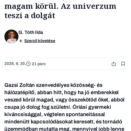
magam körül. Az univerzum
teszi a dolgát
G. Tóth Ilda
Szerző követése
2026. 6. 30.
21 perc
Gazsi Zoltán szenvedélyes közösség- és
hálózatépítő, abban hitt, hogy ha jó emberekkel
veszed körül magad, vagy összekötöd őket, abból
csupa jó dolog fog születni. Óriási gyermeki
kíváncsisággal, végtelen spontaneitással
mindenütt kapcsolódásokat keresett, és tornádó
üzemmódban mutatta meg, mennyivel jobb lenne