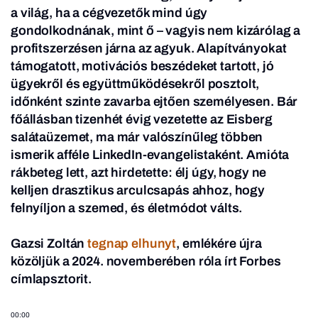
a világ, ha a cégvezetők mind úgy
gondolkodnának, mint ő – vagyis nem kizárólag a
profitszerzésen járna az agyuk. Alapítványokat
támogatott, motivációs beszédeket tartott, jó
ügyekről és együttműködésekről posztolt,
időnként szinte zavarba ejtően személyesen. Bár
főállásban tizenhét évig vezetette az Eisberg
salátaüzemet, ma már valószínűleg többen
ismerik afféle LinkedIn-evangelistaként. Amióta
rákbeteg lett, azt hirdetette: élj úgy, hogy ne
kelljen drasztikus arculcsapás ahhoz, hogy
felnyíljon a szemed, és életmódot válts.
Gazsi Zoltán
tegnap elhunyt
, emlékére újra
közöljük a 2024. novemberében róla írt Forbes
címlapsztorit.
00:00