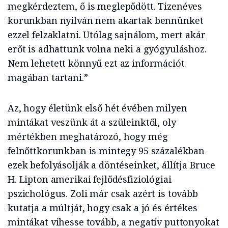
megkérdeztem, ő is meglepődött. Tizenéves
korunkban nyilván nem akartak bennünket
ezzel felzaklatni. Utólag sajnálom, mert akár
erőt is adhattunk volna neki a gyógyuláshoz.
Nem lehetett könnyű ezt az információt
magában tartani.”
Az, hogy életünk első hét évében milyen
mintákat veszünk át a szüleinktől, oly
mértékben meghatározó, hogy még
felnőttkorunkban is mintegy 95 százalékban
ezek befolyásolják a döntéseinket, állítja Bruce
H. Lipton amerikai fejlődésfiziológiai
pszichológus. Zoli már csak azért is tovább
kutatja a múltját, hogy csak a jó és értékes
mintákat vihesse tovább, a negatív puttonyokat