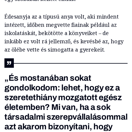
Édesanyja az a típusú anya volt, aki mindent
intézett, időben megvette fiainak például az
iskolatáskát, bekötötte a könyveiket – de
inkább ez volt rá jellemző, és kevésbé az, hogy
az ölébe vette és simogatta a gyerekeit.
„És mostanában sokat
gondolkodom: lehet, hogy ez a
szeretethiány mozgatott egész
életemben? Mi van, ha a sok
társadalmi szerepvállalásommal
azt akarom bizonyítani, hogy