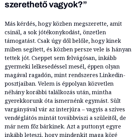
szerethető vagyok?”
Más kérdés, hogy közben megszerette, amit
csinál, a sok jótékonykodást, önzetlen
támogatást. Csak úgy dől belőle, hogy kinek
miben segített, és közben persze vele is hányan
tettek jót. Cseppet sem felvágósan, inkább
gyermeki lelkesedéssel mesél, éppen olyan
magával ragadón, mint rendszeres Linkedin-
posztjaiban. Velem is éppolyan közvetlen
néhány korábbi találkozás után, mintha
gyerekkorunk óta ismernénk egymást. Sült
vargányával vár az interjúra – vagyis a szíves
vendéglátós mintát továbbviszi a szüleitől, de
már nem főz bárkinek. Azt a puttonyt egyre
inkább leteszi, hogy mindenkit maga köré