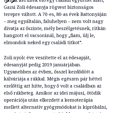
témák kerültek elő egy családi együttlét alatt,
Gazsi Zoli édesanyja rögvest biztonságos
terepre váltott. A 70-es, 80-as évek Battonyáján
– meg egyáltalán, faluhelyen – nem volt nagy
divatja az őszinte, mély beszélgetésnek, ritkán
hangzott el vacsoránál, hogy „fiam, ülj le,
elmondok neked egy családi titkot”.
Zoli nyolc éve veszítette el az édesapját,
édesanyját pedig 2019 januárjában.
Ugyanebben az évben, ősszel kezdődött a
kálváriája a rákkal. Mégis egészen pár héttel
ezelőttig azt hitte, hogy ő volt a családban az
első rákbeteg. Amikor az idei májusi, ötödik
operációja után elkezdett a kemoterápia
mellett alternatív gyógymódokat is kipróbálni,