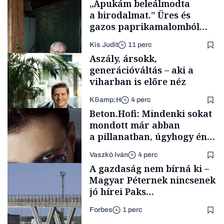
„Apukám beleálmodta
a birodalmat.” Üres és
gazos paprikamalomból
lett az igazi családi
Kis Judit
11 perc
fűszersztori
Aszály, ársokk,
generációváltás – aki a
viharban is előre néz
K&amp;H
4 perc
Családi
Beton.Hofi: Mindenki sokat
vállalkozások
mondott már abban
a pillanatban, úgyhogy én
a legsarkosabb
Vaszkó Iván
4 perc
gondolataimat akartam
TÁMOGATÓI
A gazdaság nem bírná ki –
TARTALOM
kimondani
Magyar Péternek nincsenek
jó hírei Paks
újraindításáról
Forbes
1 perc
Forbes-sztori