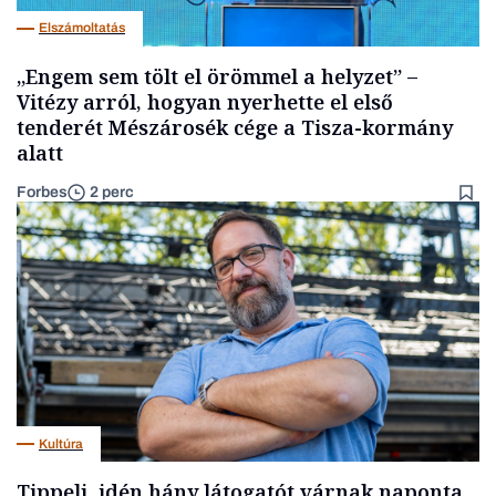
Elszámoltatás
„Engem sem tölt el örömmel a helyzet” –
Vitézy arról, hogyan nyerhette el első
tenderét Mészárosék cége a Tisza-kormány
alatt
Forbes
2 perc
Kultúra
Tippelj, idén hány látogatót várnak naponta