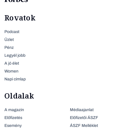
Rovatok
Podcast
Üzlet
Pénz
Legyél jobb
A jó élet
Women
Napi címlap
Oldalak
A magazin
Médiaajanlat
Előfizetés
Előfizetői ÁSZF
Esemény
ÁSZF Melléklet