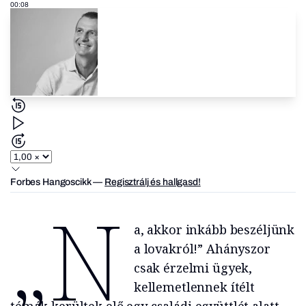
00:08
Forbes Hangoscikk
—
Regisztrálj és hallgasd!
„N
a, akkor inkább beszéljünk
a lovakról!” Ahányszor
csak érzelmi ügyek,
kellemetlennek ítélt