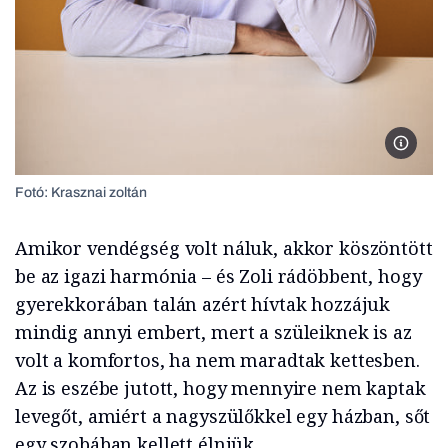
Fotó: K
Fotó: Krasznai zoltán
Amikor vendégség volt náluk, akkor köszöntött
be az igazi harmónia – és Zoli rádöbbent, hogy
gyerekkorában talán azért hívtak hozzájuk
mindig annyi embert, mert a szüleiknek is az
volt a komfortos, ha nem maradtak kettesben.
Az is eszébe jutott, hogy mennyire nem kaptak
levegőt, amiért a nagyszülőkkel egy házban, sőt
egy szobában kellett élniük.