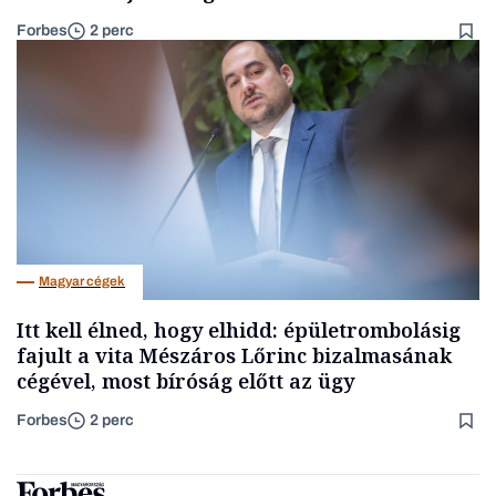
Forbes
2 perc
Magyar cégek
Itt kell élned, hogy elhidd: épületrombolásig
fajult a vita Mészáros Lőrinc bizalmasának
cégével, most bíróság előtt az ügy
Forbes
2 perc