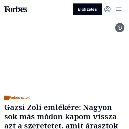
Előfizetés
Fotó
Vagy fedezze fel a következő
témákat
Üzlet
Pénz
Zöld
Legyél jobb!
Forbes-sztori
Gazsi Zoli emlékére: Nagyon
sok más módon kapom vissza
azt a szeretetet, amit árasztok