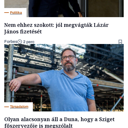
Politika
Nem ehhez szokott: jól megvágták Lázár
János fizetését
Forbes
2 perc
Társadalom
Olyan alacsonyan áll a Duna, hogy a Sziget
főszervezője is megszólalt