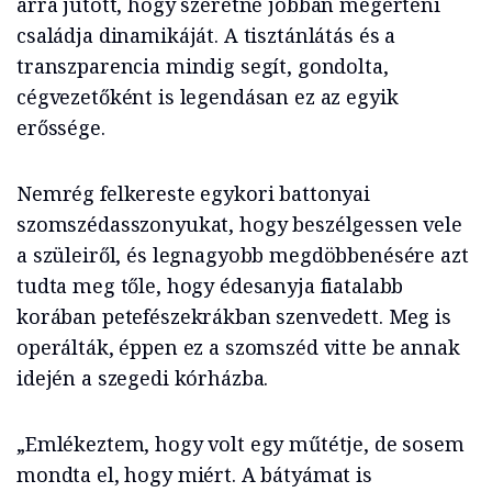
arra jutott, hogy szeretné jobban megérteni
családja dinamikáját. A tisztánlátás és a
transzparencia mindig segít, gondolta,
cégvezetőként is legendásan ez az egyik
erőssége.
Nemrég felkereste egykori battonyai
szomszédasszonyukat, hogy beszélgessen vele
a szüleiről, és legnagyobb megdöbbenésére azt
tudta meg tőle, hogy édesanyja fiatalabb
korában petefészekrákban szenvedett. Meg is
operálták, éppen ez a szomszéd vitte be annak
idején a szegedi kórházba.
„Emlékeztem, hogy volt egy műtétje, de sosem
mondta el, hogy miért. A bátyámat is