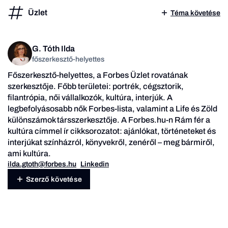
Üzlet
Téma követése
G. Tóth Ilda
főszerkesztő-helyettes
Főszerkesztő-helyettes, a Forbes Üzlet rovatának
szerkesztője. Főbb területei: portrék, cégsztorik,
filantrópia, női vállalkozók, kultúra, interjúk.
A
legbefolyásosabb nők
Forbes-lista, valamint a Life és Zöld
különszámok társszerkesztője. A Forbes.hu-n
Rám fér a
kultúra
címmel ír cikksorozatot: ajánlókat, történeteket és
interjúkat színházról, könyvekről, zenéről – meg bármiről,
ami kultúra.
ilda.gtoth@forbes.hu
Linkedin
Szerző követése