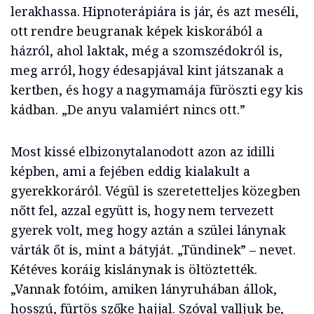
lerakhassa. Hipnoterápiára is jár, és azt meséli,
ott rendre beugranak képek kiskorából a
házról, ahol laktak, még a szomszédokról is,
meg arról, hogy édesapjával kint játszanak a
kertben, és hogy a nagymamája füröszti egy kis
kádban. „De anyu valamiért nincs ott.”
Most kissé elbizonytalanodott azon az idilli
képben, ami a fejében eddig kialakult a
gyerekkoráról. Végül is szeretetteljes közegben
nőtt fel, azzal együtt is, hogy nem tervezett
gyerek volt, meg hogy aztán a szülei lánynak
várták őt is, mint a bátyját. „Tündinek” – nevet.
Kétéves koráig kislánynak is öltöztették.
„Vannak fotóim, amiken lányruhában állok,
hosszú, fürtös szőke hajjal. Szóval valljuk be,