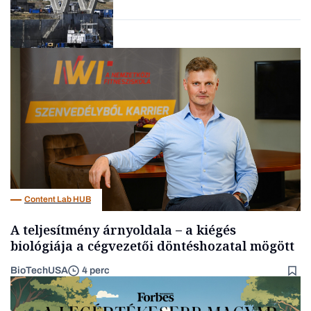
Energia
Content Lab HUB
A teljesítmény árnyoldala – a kiégés
biológiája a cégvezetői döntéshozatal mögött
BioTechUSA
4 perc