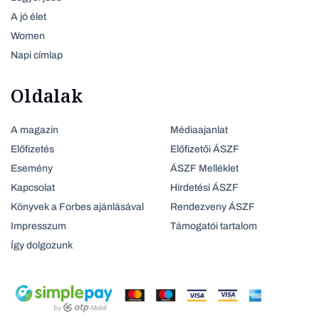
A jó élet
Women
Napi címlap
Oldalak
A magazin
Médiaajanlat
Előfizetés
Előfizetői ÁSZF
Esemény
ÁSZF Melléklet
Kapcsolat
Hirdetési ÁSZF
Könyvek a Forbes ajánlásával
Rendezveny ÁSZF
Impresszum
Támogatói tartalom
Így dolgozunk