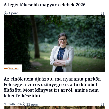
A legértékesebb magyar celebek 2026
1 perc
Women
Az elnök nem újrázott, ma nyaranta parkőr.
Felesége a vörös szőnyegre is a turkálóból
öltözött. Most könyvet írt arról, amire nem
lehet felkészülni
G. Tóth Ilda
11 perc