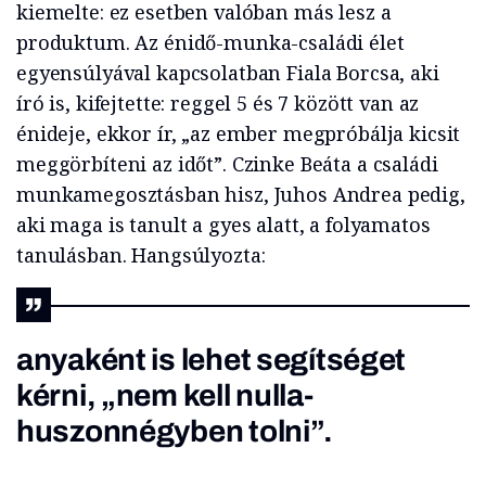
kiemelte: ez esetben valóban más lesz a
produktum. Az énidő-munka-családi élet
egyensúlyával kapcsolatban Fiala Borcsa, aki
író is, kifejtette: reggel 5 és 7 között van az
énideje, ekkor ír, „az ember megpróbálja kicsit
meggörbíteni az időt”. Czinke Beáta a családi
munkamegosztásban hisz, Juhos Andrea pedig,
aki maga is tanult a gyes alatt, a folyamatos
tanulásban. Hangsúlyozta:
anyaként is lehet segítséget
kérni, „nem kell nulla-
huszonnégyben tolni”.