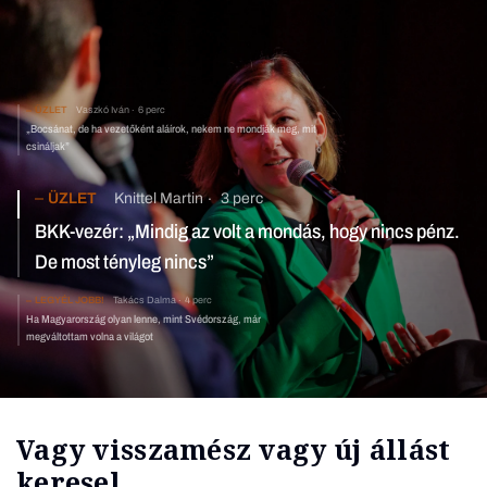
ÜZLET
Vaszkó Iván
6 perc
„Bocsánat, de ha vezetőként aláírok, nekem ne mondják meg, mit
csináljak”
ÜZLET
Knittel Martin
3 perc
BKK-vezér: „Mindig az volt a mondás, hogy nincs pénz.
De most tényleg nincs”
LEGYÉL JOBB!
Takács Dalma
4 perc
Ha Magyarország olyan lenne, mint Svédország, már
megváltottam volna a világot
Vagy visszamész vagy új állást
keresel