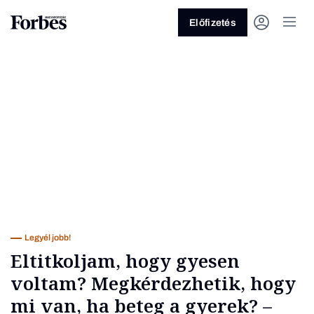
Előfizetés
Vagy fedezze fel a következő
témákat
Üzlet
Pénz
Zöld
Legyél jobb!
Legyél jobb!
Eltitkoljam, hogy gyesen
voltam? Megkérdezhetik, hogy
mi van, ha beteg a gyerek? –