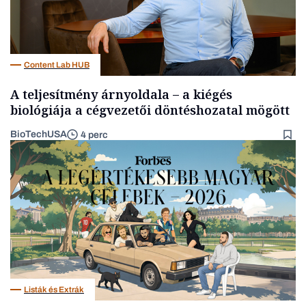
Content Lab HUB
A teljesítmény árnyoldala – a kiégés
biológiája a cégvezetői döntéshozatal mögött
BioTechUSA
4 perc
Listák és Extrák