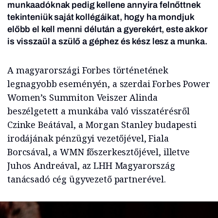
munkaadóknak pedig kellene annyira felnőttnek
tekinteniük saját kollégáikat, hogy ha mondjuk
előbb el kell menni délután a gyerekért, este akkor
is visszaül a szülő a géphez és kész lesz a munka.
A magyarországi Forbes történetének
legnagyobb eseményén, a szerdai Forbes Power
Women’s Summiton Veiszer Alinda
beszélgetett a munkába való visszatérésről
Czinke Beátával, a Morgan Stanley budapesti
irodájának pénzügyi vezetőjével, Fiala
Borcsával, a WMN főszerkesztőjével, illetve
Juhos Andreával, az LHH Magyarország
tanácsadó cég ügyvezető partnerével.