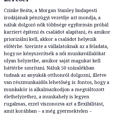
Czinke Beáta, a Morgan Stanley budapesti
irodájának pénzügyi vezetője azt mondja, a
náluk dolgozó nők többsége egyformán próbál
karriert építeni és családot alapítani, és amikor
priorizálni kell, akkor a családot helyezik
előtérbe. Szerinte a vállalatoknak az a feladata,
hogy ne kényszerítsék a női munkavállalókat
olyan helyzetbe, amikor saját magukat kell
háttérbe szorítani. Náluk 50 százalékban
tudnak az anyukák otthonról dolgozni, illetve
van részmunkaidős lehetőség is: fontos, hogy a
munkakör is alkalmazkodjon a megváltozott
élethelyzethez, a munkahely is legyen
rugalmas, ezzel viszonozva azt a flexibilitást,
amit korábban – a még gyermektelen –