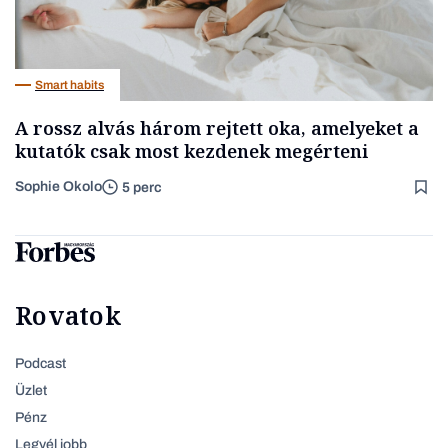
Smart habits
A rossz alvás három rejtett oka, amelyeket a
kutatók csak most kezdenek megérteni
Sophie Okolo
5 perc
Rovatok
Podcast
Üzlet
Pénz
Legyél jobb