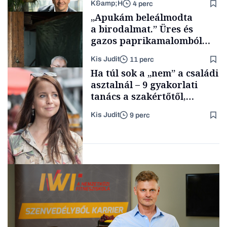
K&amp;H
4 perc
Smart habits
„Apukám beleálmodta
a birodalmat.” Üres és
gazos paprikamalomból
lett az igazi családi
Kis Judit
11 perc
fűszersztori
TÁMOGATÓI
Ha túl sok a „nem” a családi
TARTALOM
asztalnál – 9 gyakorlati
tanács a szakértőtől,
hogyan legyünk jól etető
Kis Judit
9 perc
szülők
Családi
vállalkozások
Gasztró