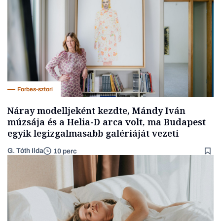
Forbes-sztori
Náray modelljeként kezdte, Mándy Iván
múzsája és a Helia-D arca volt, ma Budapest
egyik legizgalmasabb galériáját vezeti
G. Tóth Ilda
10 perc