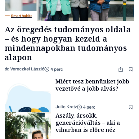
Smart habits
Az öregedés tudományos oldala
– és hogy hogyan kezeld a
mindennapokban tudományos
alapon
dr. Vereczkei László
4 perc
Miért tesz bennünket jobb
vezetővé a jobb alvás?
Julie Kratz
4 perc
Aszály, ársokk,
generációváltás – aki a
viharban is előre néz