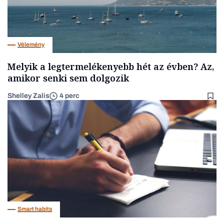
Vélemény
Melyik a legtermelékenyebb hét az évben? Az,
amikor senki sem dolgozik
Shelley Zalis
4 perc
Smart habits