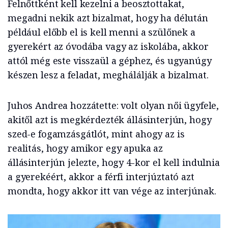
Felnőttként kell kezelni a beosztottakat,
megadni nekik azt bizalmat, hogy ha délután
például előbb el is kell menni a szülőnek a
gyerekért az óvodába vagy az iskolába, akkor
attól még este visszaül a géphez, és ugyanúgy
készen lesz a feladat, meghálálják a bizalmat.
Juhos Andrea hozzátette: volt olyan női ügyfele,
akitől azt is megkérdezték állásinterjún, hogy
szed-e fogamzásgátlót, mint ahogy az is
realitás, hogy amikor egy apuka az
állásinterjún jelezte, hogy 4-kor el kell indulnia
a gyerekéért, akkor a férfi interjúztató azt
mondta, hogy akkor itt van vége az interjúnak.