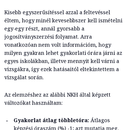
Kisebb egyszerűsítéssel azzal a feltevéssel
éltem, hogy minél kevesebbszer kell ismételni
egy-egy részt, annál gyorsabb a
jogosítványszerzési folyamat. Arra
vonatkozóan nem volt információm, hogy
milyen gyakran lehet gyakorlati órára járni az
egyes iskolákban, illetve mennyit kell várni a
vizsgákra, így ezek hatásaitól eltekintettem a
vizsgálat során.
Az elemzéshez az alábbi NKH által képzett
változókat használtam:
Gyakorlat átlag többletóra:
Átlagos
képzési óraszám (%) -1; azt mutatja meg,