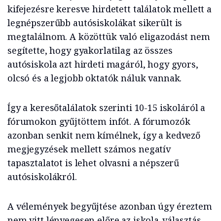
kifejezésre keresve hirdetett találatok mellett a
legnépszerűbb autósiskolákat sikerült is
megtalálnom. A közöttük való eligazodást nem
segítette, hogy gyakorlatilag az összes
autósiskola azt hirdeti magáról, hogy gyors,
olcsó és a legjobb oktatók náluk vannak.
Így a keresőtalálatok szerinti 10-15 iskoláról a
fórumokon gyűjtöttem infót. A fórumozók
azonban senkit nem kímélnek, így a kedvező
megjegyzések mellett számos negatív
tapasztalatot is lehet olvasni a népszerű
autósiskolákról.
A vélemények begyűjtése azonban úgy éreztem
nem vitt lényegesen előre az iskola-választás