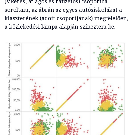
(sikeres, átlagos és ráfizetős) csoportba
soroltam, az ábrán az egyes autósiskolákat a
klaszterének (adott csoportjának) megfelelően,
a közlekedési lámpa alapján színeztem be.