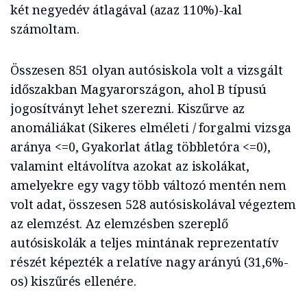
két negyedév átlagával (azaz 110%)-kal
számoltam.
Összesen 851 olyan autósiskola volt a vizsgált
időszakban Magyarországon, ahol B típusú
jogosítványt lehet szerezni. Kiszűrve az
anomáliákat (Sikeres elméleti / forgalmi vizsga
aránya <=0, Gyakorlat átlag többletóra <=0),
valamint eltávolítva azokat az iskolákat,
amelyekre egy vagy több változó mentén nem
volt adat, összesen 528 autósiskolával végeztem
az elemzést. Az elemzésben szereplő
autósiskolák a teljes mintának reprezentatív
részét képezték a relatíve nagy arányú (31,6%-
os) kiszűrés ellenére.