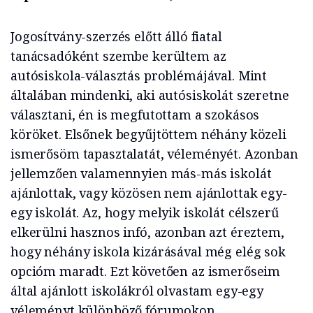
Jogosítvány-szerzés előtt álló fiatal
tanácsadóként szembe kerültem az
autósiskola-választás problémájával. Mint
általában mindenki, aki autósiskolát szeretne
választani, én is megfutottam a szokásos
köröket. Elsőnek begyűjtöttem néhány közeli
ismerősöm tapasztalatát, véleményét. Azonban
jellemzően valamennyien más-más iskolát
ajánlottak, vagy közösen nem ajánlottak egy-
egy iskolát. Az, hogy melyik iskolát célszerű
elkerülni hasznos infó, azonban azt éreztem,
hogy néhány iskola kizárásával még elég sok
opcióm maradt. Ezt követően az ismerőseim
által ajánlott iskolákról olvastam egy-egy
véleményt különböző fórumokon.