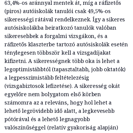
63,4%-os aránnyal mentek át, míg a ráfizetős
(piros) autóiskolák tanulói csak 49,5%-os
sikerességi rátával rendelkeznek. Így a sikeres
autósiskolákba beiratkozó tanulók valóban
sikeresebbek a forgalmi vizsgákon, és a
ráfizetős klaszterbe tartozó autósiskolák esetén
ténylegesen többször kell a vizsgadíjakat
kifizetni. A sikerességnek több oka is lehet a
legoptimistábbtól (tapasztaltabb, jobb oktatók)
a legpesszimistább feltételezésig
(vizsgabiztosok lefizetése). A sikeresség okát
egyelőre nem bolygatom első körben
számomra az a releváns, hogy hol lehet a
lehető legrövidebb idő alatt, a legkevesebb
pótórával és a lehető legnagyobb
valószínűséggel (relatív gyakoriság alapján)