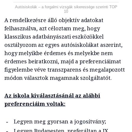
Autósiskolák – a forgalmi vizsgák sikeressége szerinti TOP
10
A rendelkezésre álló objektív adatokat
felhasználva, azt céloztam meg, hogy
klasszikus adatbányászati eszközökkel
osztályozom az egyes autósiskolákat aszerint,
hogy melyikbe érdemes és melyekbe nem
érdemes beiratkozni, majd a preferenciáimat
figyelembe véve transzparens és megalapozott
módon választok magamnak szolgáltatót.
Az iskola kiválasztásánál az alábbi
preferenciáim voltak:
Legyen meg gyorsan a jogosítvány;
Legyen Budapesten, preferáltan a IX.