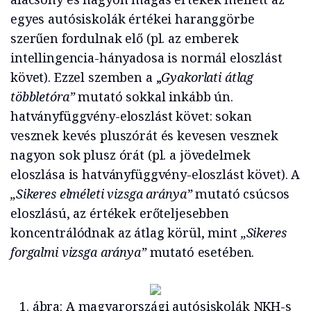
egyes autósiskolák értékei haranggörbe
szerűen fordulnak elő (pl. az emberek
intellingencia-hányadosa is normál eloszlást
követ). Ezzel szemben a „
Gyakorlati átlag
többletóra”
mutató sokkal inkább ún.
hatványfüggvény-eloszlást követ: sokan
vesznek kevés pluszórát és kevesen vesznek
nagyon sok plusz órát (pl. a jövedelmek
eloszlása is hatványfüggvény-eloszlást követ). A
„Sikeres elméleti vizsga aránya”
mutató csúcsos
eloszlású, az értékek erőteljesebben
koncentrálódnak az átlag körül, mint
„Sikeres
forgalmi vizsga aránya”
mutató esetében.
1. ábra: A magyarországi autósiskolák NKH-s