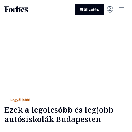
Előfizetés
Vagy fedezze fel a következő
Üzlet
Pénz
Zöld
Legyél jobb
Legyél jobb!
Ezek a legolcsóbb és legjobb
autósiskolák Budapesten