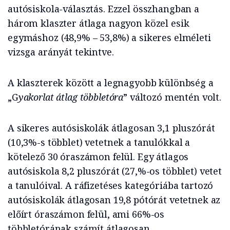
autósiskola-választás. Ezzel összhangban a
három klaszter átlaga nagyon közel esik
egymáshoz (48,9% – 53,8%) a sikeres elméleti
vizsga arányát tekintve.
A klaszterek között a legnagyobb különbség a
„G
yakorlat átlag többletóra
” változó mentén volt.
A sikeres autósiskolák átlagosan 3,1 pluszórát
(10,3%-s többlet) vetetnek a tanulókkal a
kötelező 30 óraszámon felül. Egy átlagos
autósiskola 8,2 pluszórát (27,%-os többlet) vetet
a tanulóival. A ráfizetéses kategóriába tartozó
autósiskolák átlagosan 19,8 pótórát vetetnek az
előírt óraszámon felül, ami 66%-os
többletórának számít átlagosan.