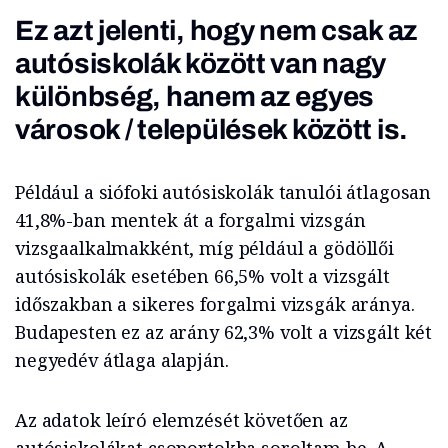
Ez azt jelenti, hogy nem csak az
autósiskolák között van nagy
különbség, hanem az egyes
városok / települések között is.
Például a siófoki autósiskolák tanulói átlagosan
41,8%-ban mentek át a forgalmi vizsgán
vizsgaalkalmakként, míg például a gödöllői
autósiskolák esetében 66,5% volt a vizsgált
időszakban a sikeres forgalmi vizsgák aránya.
Budapesten ez az arány 62,3% volt a vizsgált két
negyedév átlaga alapján.
Az adatok leíró elemzését követően az
autósiskolákat csoportokba soroltam be. A