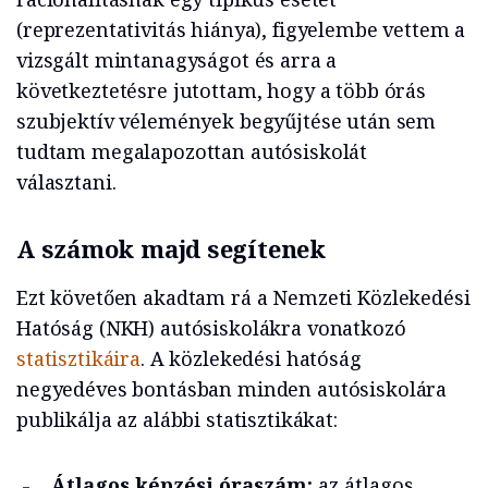
(reprezentativitás hiánya), figyelembe vettem a
vizsgált mintanagyságot és arra a
következtetésre jutottam, hogy a több órás
szubjektív vélemények begyűjtése után sem
tudtam megalapozottan autósiskolát
választani.
A számok majd segítenek
Ezt követően akadtam rá a Nemzeti Közlekedési
Hatóság (NKH) autósiskolákra vonatkozó
statisztikáira
. A közlekedési hatóság
negyedéves bontásban minden autósiskolára
publikálja az alábbi statisztikákat:
Átlagos képzési óraszám:
az átlagos