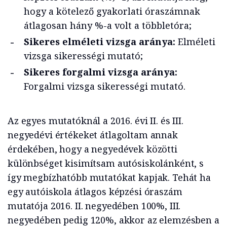
hogy a kötelező gyakorlati óraszámnak
átlagosan hány %-a volt a többletóra;
Sikeres elméleti vizsga aránya:
Elméleti
vizsga sikerességi mutató;
Sikeres forgalmi vizsga aránya:
Forgalmi vizsga sikerességi mutató.
Az egyes mutatóknál a 2016. évi II. és III.
negyedévi értékeket átlagoltam annak
érdekében, hogy a negyedévek közötti
különbséget kisimítsam autósiskolánként, s
így megbízhatóbb mutatókat kapjak. Tehát ha
egy autóiskola átlagos képzési óraszám
mutatója 2016. II. negyedében 100%, III.
negyedében pedig 120%, akkor az elemzésben a