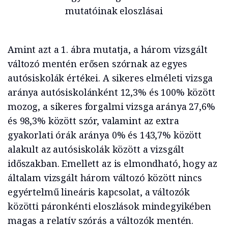
mutatóinak eloszlásai
Amint azt a 1. ábra mutatja, a három vizsgált
változó mentén erősen szórnak az egyes
autósiskolák értékei. A sikeres elméleti vizsga
aránya autósiskolánként 12,3% és 100% között
mozog, a sikeres forgalmi vizsga aránya 27,6%
és 98,3% között szór, valamint az extra
gyakorlati órák aránya 0% és 143,7% között
alakult az autósiskolák között a vizsgált
időszakban. Emellett az is elmondható, hogy az
általam vizsgált három változó között nincs
egyértelmű lineáris kapcsolat, a változók
közötti páronkénti eloszlások mindegyikében
magas a relatív szórás a változók mentén.