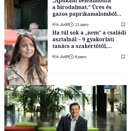
„Apukám beleálmodta
a birodalmat.” Üres és
gazos paprikamalomból
lett az igazi családi
Kis Judit
11 perc
fűszersztori
Támogatói tartalom
Ha túl sok a „nem” a családi
asztalnál – 9 gyakorlati
tanács a szakértőtől,
hogyan legyünk jól etető
Kis Judit
9 perc
szülők
Családi
vállalkozások
Gasztró