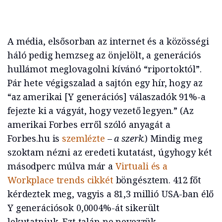
A média, elsősorban az internet és a közösségi
háló pedig hemzseg az önjelölt, a generációs
hullámot meglovagolni kívánó “riportoktól”.
Pár hete végigszalad a sajtón egy hír, hogy az
“az amerikai [Y generációs] válaszadók 91%-a
fejezte ki a vágyát, hogy vezető legyen.” (Az
amerikai Forbes erről szóló anyagát a
Forbes.hu is
szemlézte
–
a szerk
.) Mindig meg
szoktam nézni az eredeti kutatást, úgyhogy két
másodperc múlva már a
Virtuali és a
Workplace trends cikkét
böngésztem. 412 főt
kérdeztek meg, vagyis a 81,3 millió USA-ban élő
Y generációsok 0,0004%-át sikerült
lekutatniuk. Ezt talán ne nevezzük