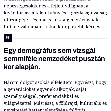
népességcsökkenés a fejlett világban, a
kivándorlás, a talenthiány és a gazdasági válság
utózöngéje – és máris kész a generációsnak
hitt, de valójában sokkal komplexebb kérdés.
Egy demográfus sem vizsgál
semmiféle nemzedéket pusztán
kor alapján.
Három dolgot szokás elfelejteni. Egyrészt, hogy
a generációkat egyének alkotják, saját
személyiséggel, preferenciákkal és
világnézettel. Másrészt, a földrajzi, kulturális és
neveltetési háttér jelentősége fölött is