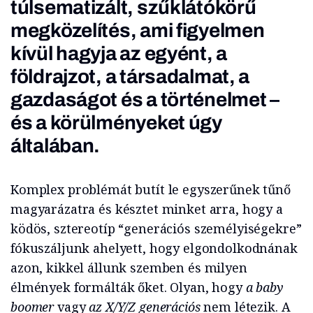
túlsematizált, szűklátókörű
megközelítés, ami figyelmen
kívül hagyja az egyént, a
földrajzot, a társadalmat, a
gazdaságot és a történelmet –
és a körülményeket úgy
általában.
Komplex problémát butít le egyszerűnek tűnő
magyarázatra és késztet minket arra, hogy a
ködös, sztereotíp “generációs személyiségekre”
fókuszáljunk ahelyett, hogy elgondolkodnának
azon, kikkel állunk szemben és milyen
élmények formálták őket. Olyan, hogy
a
baby
boomer
vagy
az X/Y/Z generációs
nem létezik. A