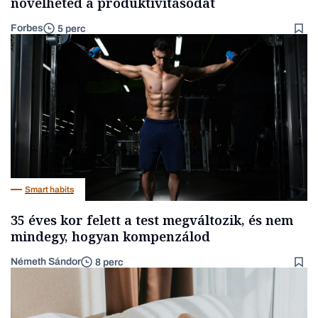
növelheted a produktivitásodat
Forbes
5 perc
Smart habits
35 éves kor felett a test megváltozik, és nem
mindegy, hogyan kompenzálod
Németh Sándor
8 perc