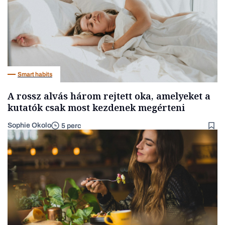
Smart habits
A rossz alvás három rejtett oka, amelyeket a
kutatók csak most kezdenek megérteni
Sophie Okolo
5 perc