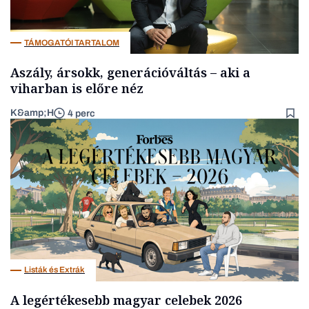
TÁMOGATÓI TARTALOM
Aszály, ársokk, generációváltás – aki a
viharban is előre néz
K&amp;H
4 perc
Listák és Extrák
A legértékesebb magyar celebek 2026