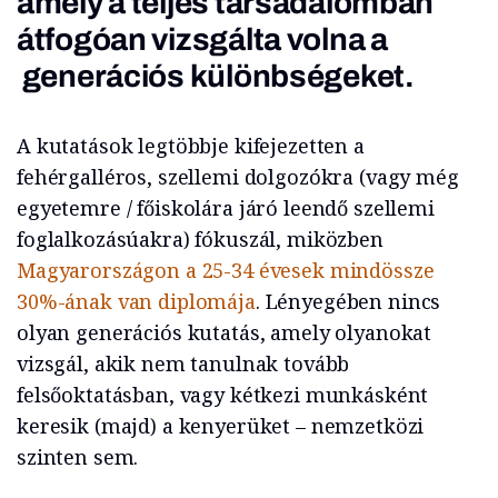
amely a teljes társadalomban
átfogóan vizsgálta volna a
generációs különbségeket.
A kutatások legtöbbje kifejezetten a
fehérgalléros, szellemi dolgozókra (vagy még
egyetemre / főiskolára járó leendő szellemi
foglalkozásúakra) fókuszál, miközben
Magyarországon a 25-34 évesek mindössze
30%-ának van diplomája
. Lényegében nincs
olyan generációs kutatás, amely olyanokat
vizsgál, akik nem tanulnak tovább
felsőoktatásban, vagy kétkezi munkásként
keresik (majd) a kenyerüket – nemzetközi
szinten sem.