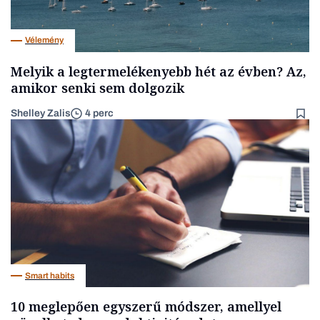
Vélemény
Melyik a legtermelékenyebb hét az évben? Az,
amikor senki sem dolgozik
Shelley Zalis
4 perc
Smart habits
10 meglepően egyszerű módszer, amellyel