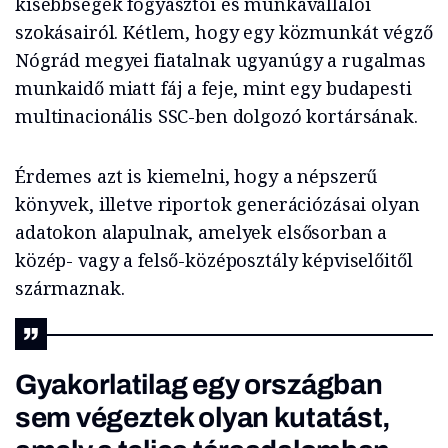
kisebbségek fogyasztói és munkavállalói
szokásairól. Kétlem, hogy egy közmunkát végző
Nógrád megyei fiatalnak ugyanúgy a rugalmas
munkaidő miatt fáj a feje, mint egy budapesti
multinacionális SSC-ben dolgozó kortársának.
Érdemes azt is kiemelni, hogy a népszerű
könyvek, illetve riportok generációzásai olyan
adatokon alapulnak, amelyek elsősorban a
közép- vagy a felső-középosztály képviselőitől
származnak.
Gyakorlatilag egy országban
sem végeztek olyan kutatást,