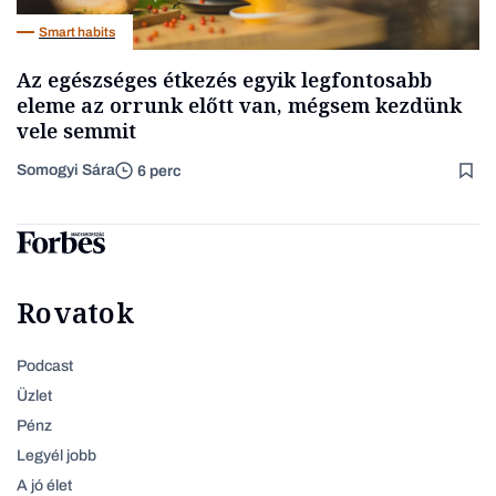
Smart habits
Az egészséges étkezés egyik legfontosabb
eleme az orrunk előtt van, mégsem kezdünk
vele semmit
Somogyi Sára
6 perc
Rovatok
Podcast
Üzlet
Pénz
Legyél jobb
A jó élet