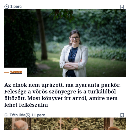
1 perc
Women
Az elnök nem újrázott, ma nyaranta parkőr.
Felesége a vörös szőnyegre is a turkálóból
öltözött. Most könyvet írt arról, amire nem
lehet felkészülni
G. Tóth Ilda
11 perc