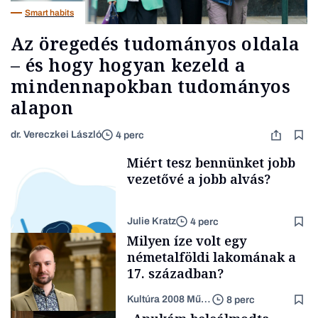
Smart habits
Az öregedés tudományos oldala
– és hogy hogyan kezeld a
mindennapokban tudományos
alapon
dr. Vereczkei László
4 perc
Miért tesz bennünket jobb
vezetővé a jobb alvás?
Julie Kratz
4 perc
Milyen íze volt egy
németalföldi lakomának a
17. században?
Kultúra 2008 Művészeti Nonprofit Kft.
8 perc
Smart habits