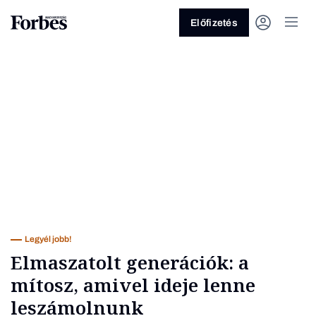
Előfizetés
Vagy fedezze fel a következő
témákat
Üzlet
Pénz
Zöld
Legyél jobb!
Legyél jobb!
Elmaszatolt generációk: a
mítosz, amivel ideje lenne
leszámolnunk