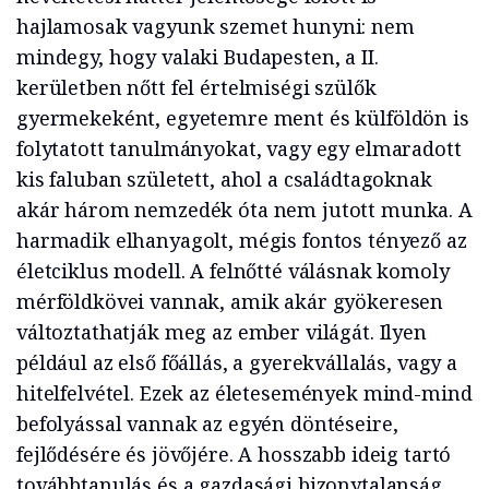
hajlamosak vagyunk szemet hunyni: nem
mindegy, hogy valaki Budapesten, a II.
kerületben nőtt fel értelmiségi szülők
gyermekeként, egyetemre ment és külföldön is
folytatott tanulmányokat, vagy egy elmaradott
kis faluban született, ahol a családtagoknak
akár három nemzedék óta nem jutott munka. A
harmadik elhanyagolt, mégis fontos tényező az
életciklus modell. A felnőtté válásnak komoly
mérföldkövei vannak, amik akár gyökeresen
változtathatják meg az ember világát. Ilyen
például az első főállás, a gyerekvállalás, vagy a
hitelfelvétel. Ezek az életesemények mind-mind
befolyással vannak az egyén döntéseire,
fejlődésére és jövőjére. A hosszabb ideig tartó
továbbtanulás és a gazdasági bizonytalanság