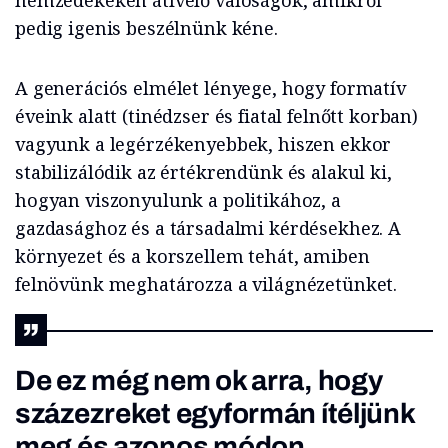
nemzedékeken átívelő valóságok, amikről
pedig igenis beszélnünk kéne.
A generációs elmélet lényege, hogy formatív
éveink alatt (tinédzser és fiatal felnőtt korban)
vagyunk a legérzékenyebbek, hiszen ekkor
stabilizálódik az értékrendünk és alakul ki,
hogyan viszonyulunk a politikához, a
gazdasághoz és a társadalmi kérdésekhez. A
környezet és a korszellem tehát, amiben
felnövünk meghatározza a világnézetünket.
De ez még nem ok arra, hogy
százezreket egyformán ítéljünk
meg és azonos módon