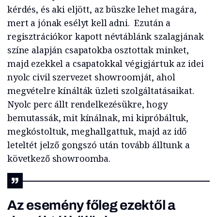
kérdés, és aki eljött, az büszke lehet magára,
mert a jónak esélyt kell adni. Ezután a
regisztrációkor kapott névtáblánk szalagjának
színe alapján csapatokba osztottak minket,
majd ezekkel a csapatokkal végigjártuk az idei
nyolc civil szervezet showroomját, ahol
megvételre kínálták üzleti szolgáltatásaikat.
Nyolc perc állt rendelkezésükre, hogy
bemutassák, mit kínálnak, mi kipróbáltuk,
megkóstoltuk, meghallgattuk, majd az idő
leteltét jelző gongszó után tovább álltunk a
következő showroomba.
Az esemény főleg ezektől a