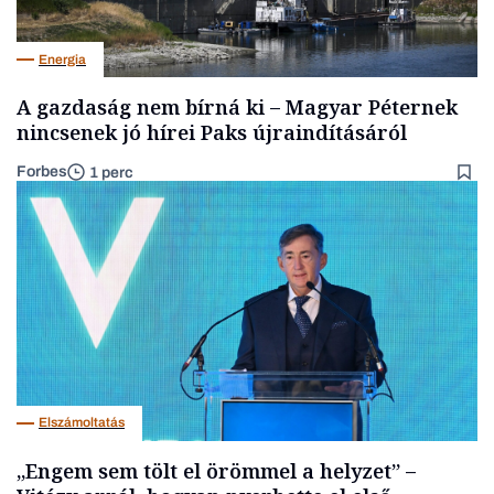
Energia
A gazdaság nem bírná ki – Magyar Péternek
nincsenek jó hírei Paks újraindításáról
Forbes
1 perc
Elszámoltatás
„Engem sem tölt el örömmel a helyzet” –