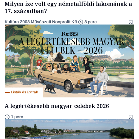
Milyen íze volt egy németalföldi lakomának a
17. században?
Kultúra 2008 Művészeti Nonprofit Kft.
8 perc
Listák és Extrák
A legértékesebb magyar celebek 2026
1 perc