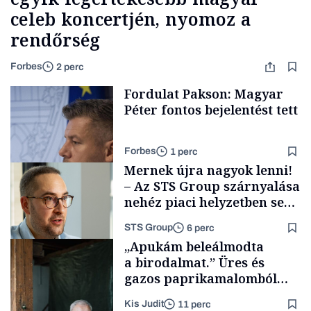
celeb koncertjén, nyomoz a
rendőrség
Forbes
2 perc
Fordulat Pakson: Magyar
Péter fontos bejelentést tett
Forbes
1 perc
Mernek újra nagyok lenni!
– Az STS Group szárnyalása
nehéz piaci helyzetben sem
lassult
STS Group
6 perc
Energia
„Apukám beleálmodta
a birodalmat.” Üres és
gazos paprikamalomból
lett az igazi családi
Kis Judit
11 perc
fűszersztori