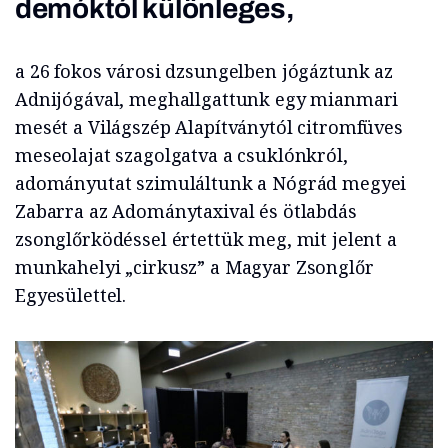
demóktól különleges,
a 26 fokos városi dzsungelben jógáztunk az
Adnijógával, meghallgattunk egy mianmari
mesét a Világszép Alapítványtól citromfüves
meseolajat szagolgatva a csuklónkról,
adományutat szimuláltunk a Nógrád megyei
Zabarra az Adománytaxival és ötlabdás
zsonglőrködéssel értettük meg, mit jelent a
munkahelyi „cirkusz” a Magyar Zsonglőr
Egyesülettel.