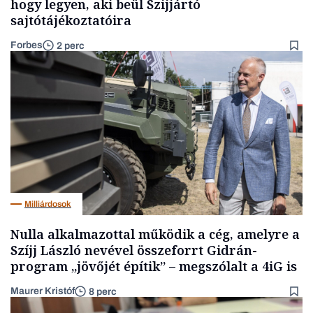
hogy legyen, aki beül Szijjártó
sajtótájékoztatóira
Forbes
2 perc
Milliárdosok
Nulla alkalmazottal működik a cég, amelyre a
Szíjj László nevével összeforrt Gidrán-
program „jövőjét építik” – megszólalt a 4iG is
Maurer Kristóf
8 perc