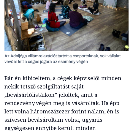
Az Adnijóga villámrelaxációt tartott a csoportoknak, sok vállalat
vevő is lett a céges jógára az esemény végén
Bár én kibiceltem, a cégek képviselői minden
nekik tetsző szolgáltatást saját
„bevásárlólistáikon” jelöltek, amit a
rendezvény végén meg is vásároltak. Ha épp
lett volna háromszázezer forint nálam, én is
szívesen bevásároltam volna, ugyanis
egységesen ennyibe került minden