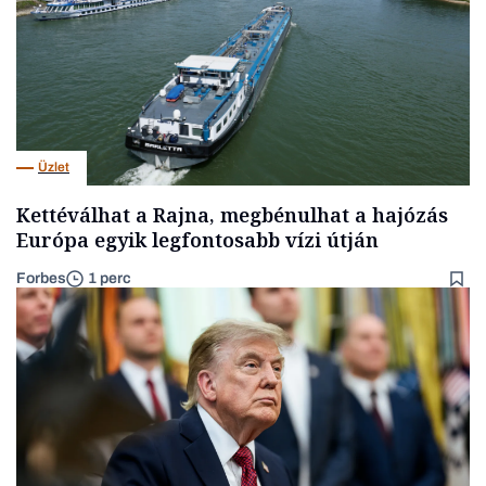
Üzlet
Kettéválhat a Rajna, megbénulhat a hajózás
Európa egyik legfontosabb vízi útján
Forbes
1 perc