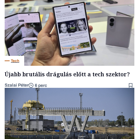
Tech
Újabb brutális drágulás előtt a tech szektor?
Szalai Péter
6 perc