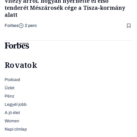
Vitézy arról, hogyan nyerhette el első
tenderét Mészárosék cége a Tisza-kormány
alatt
Forbes
2 perc
Rovatok
Podcast
Üzlet
Pénz
Legyél jobb
A jó élet
Women
Napi címlap