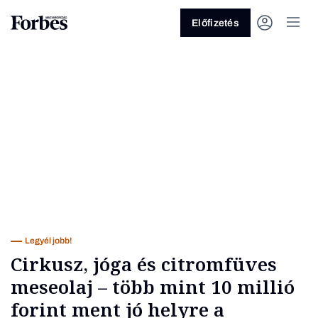
Előfizetés
Vagy fedezze fel a következő
témákat
Üzlet
Pénz
Zöld
Legyél jobb!
Legyél jobb!
Cirkusz, jóga és citromfüves
meseolaj – több mint 10 millió
forint ment jó helyre a