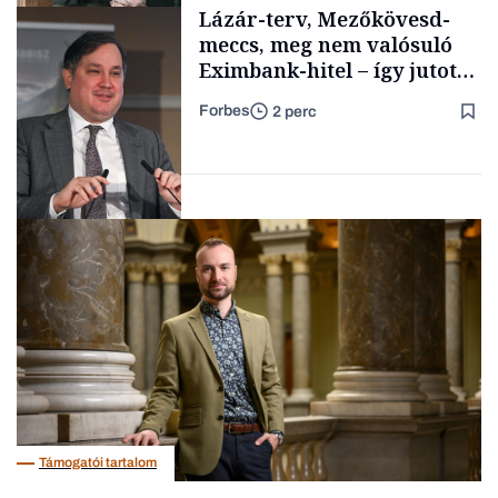
Támogatói tartalom
Lázár-terv, Mezőkövesd-
meccs, meg nem valósuló
Eximbank-hitel – így jutott
el a bezárásig a 70 éves
Forbes
2 perc
téglagyár
Családi
vállalkozások
Magyar cégek
Támogatói tartalom