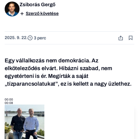
Zsiborás Gergő
Szerző követése
2025. 9. 22.
3 perc
Egy vállalkozás nem demokrácia. Az
elköteleződés elvárt. Hibázni szabad, nem
egyetérteni is ér. Megírták a saját
„tízparancsolatukat”, ez is kellett a nagy üzlethez.
00:00
00:08