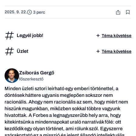
2025. 9. 22.
3 perc
Legyél jobb!
Téma követése
Üzlet
Téma követése
Zsiborás Gergő
főszerkesztő
Minden üzleti sztori leírható egy emberi történettel, a
döntések háttere ugyanis meglepően sokszor nem
racionális. Ahogy nem racionális az sem, hogy miért nem
hiszünk magunkban, miközben sokkal többre vagyunk
hivatottak. A Forbes a legnagyszerűbb hely arra, hogy
kitekintsünk a mindennapokat uraló narratívák fölé: ott
kezdődik egy olyan történet, ami rólunk szól. Egyszerre
szórakoztató ez a misszió és jelent állandó intellektuális