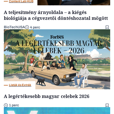
Content Lab HUB
A teljesítmény árnyoldala – a kiégés
biológiája a cégvezetői döntéshozatal mögött
BioTechUSA
4 perc
Listák és Extrák
A legértékesebb magyar celebek 2026
1 perc