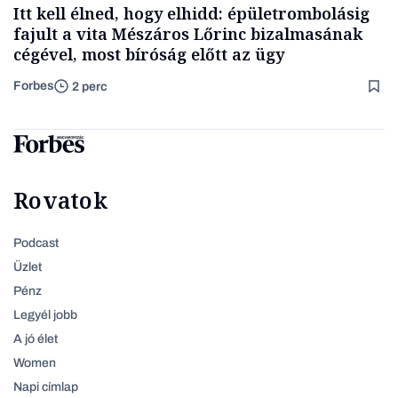
Itt kell élned, hogy elhidd: épületrombolásig
fajult a vita Mészáros Lőrinc bizalmasának
cégével, most bíróság előtt az ügy
Forbes
2 perc
Rovatok
Podcast
Üzlet
Pénz
Legyél jobb
A jó élet
Women
Napi címlap