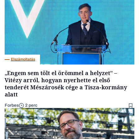
Elszámoltatás
„Engem sem tölt el örömmel a helyzet” –
Vitézy arról, hogyan nyerhette el első
tenderét Mészárosék cége a Tisza-kormány
alatt
Forbes
2 perc