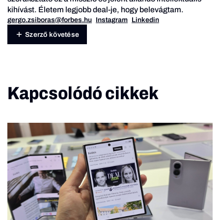
kihívást. Életem legjobb deal-je, hogy belevágtam.
gergo.zsiboras@forbes.hu
Instagram
Linkedin
Szerző követése
Kapcsolódó cikkek