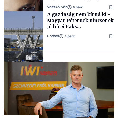
a legsarkosabb
Vaszkó Iván
4 perc
gondolataimat akartam
TÁMOGATÓI
A gazdaság nem bírná ki –
TARTALOM
kimondani
Magyar Péternek nincsenek
jó hírei Paks
újraindításáról
Forbes
1 perc
Forbes-sztori
Energia