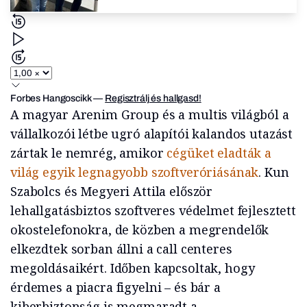
Forbes Hangoscikk
—
Regisztrálj és hallgasd!
A magyar Arenim Group és a multis világból a
vállalkozói létbe ugró alapítói kalandos utazást
zártak le nemrég, amikor
cégüket eladták a
világ egyik legnagyobb szoftveróriásának
. Kun
Szabolcs és Megyeri Attila először
lehallgatásbiztos szoftveres védelmet fejlesztett
okostelefonokra, de közben a megrendelők
elkezdtek sorban állni a call centeres
megoldásaikért. Időben kapcsoltak, hogy
érdemes a piacra figyelni – és bár a
kiberbiztonság is megmaradt a