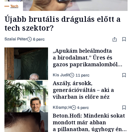
Tech
Újabb brutális drágulás előtt a
tech szektor?
Szalai Péter
6 perc
„Apukám beleálmodta
a birodalmat.” Üres és
gazos paprikamalomból
lett az igazi családi
Kis Judit
11 perc
fűszersztori
Aszály, ársokk,
generációváltás – aki a
viharban is előre néz
K&amp;H
4 perc
Családi
Beton.Hofi: Mindenki sokat
vállalkozások
mondott már abban
a pillanatban, úgyhogy én