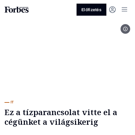
Előfizetés
Are
Vagy fedezze fel a következő
témákat
Üzlet
Pénz
Zöld
Legyél jobb!
IT
Ez a tízparancsolat vitte el a
cégünket a világsikerig