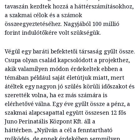
tavaszán kezdtek hozzá a háttérszámításokhoz,
a szakmai célok és a számok
összeegyeztetéséhez. Nagyjából 100 millió
forint indulótőkére volt szükségük.
Végül egy baráti befektetői társaság gyűlt össze.
Csupa olyan család kapcsolódott a projekthez,
akik valamilyen módon érdekeltek ebben a
témában például saját életútjuk miatt, mert
átéltek egy nagyon jó szülés körüli időszakot és
szerették volna, ha ez más számára is
elérhetővé válna. Egy éve gyűlt össze a pénz, a
szakmai alapcsapattal együtt összesen 12 fős
Juno Perinatális Központ Kft. áll a
háttérben. „Nyilván a cél a fenntartható
működés, de ennek érdekében semmilyen