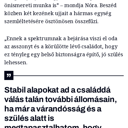
önismereti munka is” – mondja Nóra. Beszéd
közben két kezének ujjait a hármas egység
szemléltetésére ösztönösen összefűzi.
„Ennek a spektrumnak a bejárása viszi el oda
az asszonyt és a körülötte lévő családot, hogy
ez tényleg egy belső biztonságra építő, jó szülés
lehessen.
Stabil alapokat ad a családdá
válás talán további állomásain,
ha már a várandósság és a
szülés alatt is
megtapasztalhatom, hogy