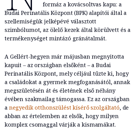
formáz a kovácsoltvas kapu: a
Budai Perinatális Központ (BPK) alapítói által a
szellemiségük jelképévé választott
szimbólumot, az ölelő kezek által körülvett és a
termékenységet mintázó gránátalmát.
A Gellért-hegyen már májusban megnyitotta
kapuit – az országban elsőként – a Budai
Perinatális Központ, mely céljául tűzte ki, hogy
a családokat a gyermek megfoganásától, annak
megszületésén át és életének első néhány
évében szakmailag támogassa. Ez az országban
a
negyedik otthonszülést kísérő szolgáltató
, de
abban az értelemben az elsők, hogy milyen
komplex csomaggal várják a kismamákat.