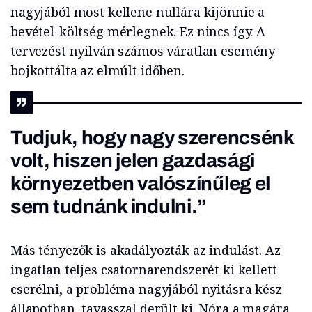
nagyjából most kellene nullára kijönnie a
bevétel-költség mérlegnek. Ez nincs így. A
tervezést nyilván számos váratlan esemény
bojkottálta az elmúlt időben.
Tudjuk, hogy nagy szerencsénk
volt, hiszen jelen gazdasági
környezetben valószínűleg el
sem tudnánk indulni.”
Más tényezők is akadályozták az indulást. Az
ingatlan teljes csatornarendszerét ki kellett
cserélni, a probléma nagyjából nyitásra kész
állapotban, tavasszal derült ki. Nóra a magára