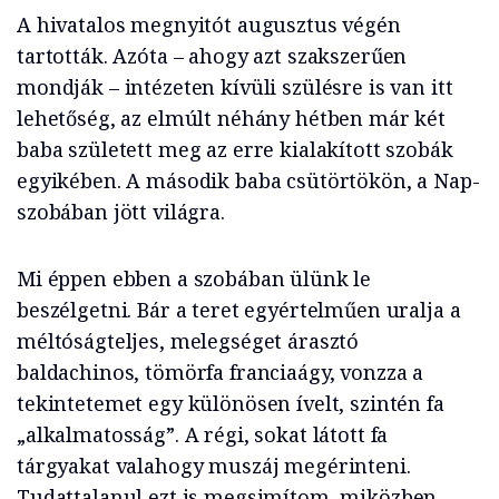
A hivatalos megnyitót augusztus végén
tartották. Azóta – ahogy azt szakszerűen
mondják – intézeten kívüli szülésre is van itt
lehetőség, az elmúlt néhány hétben már két
baba született meg az erre kialakított szobák
egyikében. A második baba csütörtökön, a Nap-
szobában jött világra.
Mi éppen ebben a szobában ülünk le
beszélgetni. Bár a teret egyértelműen uralja a
méltóságteljes, melegséget árasztó
baldachinos, tömörfa franciaágy, vonzza a
tekintetemet egy különösen ívelt, szintén fa
„alkalmatosság”. A régi, sokat látott fa
tárgyakat valahogy muszáj megérinteni.
Tudattalanul ezt is megsimítom, miközben