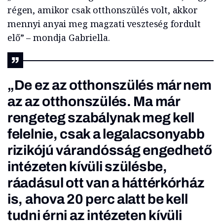
régen, amikor csak otthonszülés volt, akkor
mennyi anyai meg magzati veszteség fordult
elő” – mondja Gabriella.
„De ez az otthonszülés már nem
az az otthonszülés. Ma már
rengeteg szabálynak meg kell
felelnie, csak a legalacsonyabb
rizikójú várandósság engedhető
intézeten kívüli szülésbe,
ráadásul ott van a háttérkórház
is, ahova 20 perc alatt be kell
tudni érni az intézeten kívüli