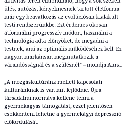
aktivitás terén elmondható, hogy a sok széken
ülés, autózás, kényelmesnek tartott életforma
már egy beavatkozás az evolúciósan kialakult
testi rendszerünkbe. Ezt érdemes okosan
átformálni progresszív módon, használni a
technológia adta előnyöket, de megadni a
testnek, ami az optimális működéséhez kell. Ez
nagyon markánsan megmutatkozik a
várandósságnál és a szülésnél” – mondja Anna.
„A mozgáskultúránk mellett kapcsolati
kultúránknak is van mit fejlődnie. Újra
társadalmi normává kellene tenni a
gyermekágyas támogatást, ezzel jelentősen
csökkenteni lehetne a gyermekágyi depresszió
előfordulását.