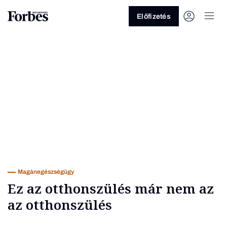
Előfizetés
Vagy fedezze fel a következő
témákat
Üzlet
Pénz
Zöld
Legyél jobb!
Magánegészségügy
Ez az otthonszülés már nem az
az otthonszülés