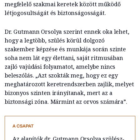
megfelelő szakmai keretek között működő
létjogosultságát és biztonságosságát.
Dr. Gutmann Orsolya szerint ennek oka lehet,
hogy a legtöbb, szülés körül dolgozó
szakember képzése és munkája során szinte
soha nem lát egy élettani, saját ritmusában
zajló vajúdási folyamatot, amelybe nincs
beleszólás. „Azt szokták meg, hogy ez egy
meghatározott keretrendszerben zajlik, melyet
bizonyos szinten irányítanak, mert az a
biztonsági zóna. Mármint az orvos számára”.
A CSAPAT
Az alapítók dr. Gutmann Orsolya szülész-