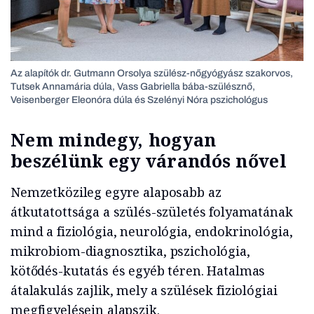
Az alapítók dr. Gutmann Orsolya szülész-nőgyógyász szakorvos,
Tutsek Annamária dúla, Vass Gabriella bába-szülésznő,
Veisenberger Eleonóra dúla és Szelényi Nóra pszichológus
Nem mindegy, hogyan
beszélünk egy várandós nővel
Nemzetközileg egyre alaposabb az
átkutatottsága a szülés-születés folyamatának
mind a fiziológia, neurológia, endokrinológia,
mikrobiom-diagnosztika, pszichológia,
kötődés-kutatás és egyéb téren. Hatalmas
átalakulás zajlik, mely a szülések fiziológiai
megfigyelésein alapszik.