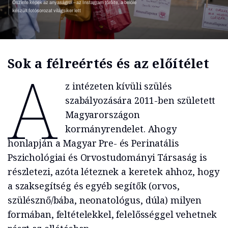
Őszinte képek az anyaságról – az Instagram törölte, a belőle
készült fotósorozat világsiker lett
Sok a félreértés és az előítélet
A
z intézeten kívüli szülés
szabályozására 2011-ben született
Magyarországon
kormányrendelet. Ahogy
honlapján a Magyar Pre- és Perinatális
Pszichológiai és Orvostudományi Társaság is
részletezi, azóta léteznek a keretek ahhoz, hogy
a szaksegítség és egyéb segítők (orvos,
szülésznő/bába, neonatológus, dúla) milyen
formában, feltételekkel, felelősséggel vehetnek