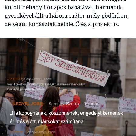
kötött néhány hónapos babájával, harmadik
gyerekével állt a három méter mély gödörben,
de végül kimásztak belőle. Ő és a projekt is.
INTERJÚ
Gólya Ágnes
14 perc
Nem fizetett érte az állam, csak megszüntette – az államosított
lombikprogram ellentmondásai
LEGYÉL JOBB!
Somogyi Szonja
10 perc
„Ha kopognának, köszönnének, engedélyt kérnének
érintés előtt, már sokat számítana”
A JÓ ÉLET
Somogyi Szonja
9 perc