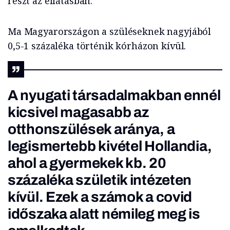
részt az ellátásban.
Ma Magyarországon a szüléseknek nagyjából
0,5-1 százaléka történik kórházon kívül.
A nyugati társadalmakban ennél
kicsivel magasabb az
otthonszülések aránya, a
legismertebb kivétel Hollandia,
ahol a gyermekek kb. 20
százaléka születik intézeten
kívül. Ezek a számok a covid
időszaka alatt némileg meg is