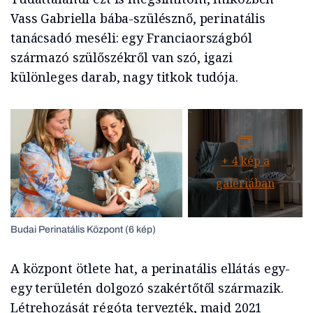
Vass Gabriella bába-szülésznő, perinatális
tanácsadó meséli: egy Franciaországból
származó szülőszékről van szó, igazi
különleges darab, nagy titkok tudója.
+
4
kép a
galériában
Budai Perinatális Központ (6 kép)
A központ ötlete hat, a perinatális ellátás egy-
egy területén dolgozó szakértőtől származik.
Létrehozását régóta tervezték, majd 2021