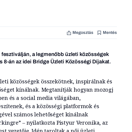
Megosztás
Mentés
i fesztiválján, a legmenőbb üzleti közösségek
 8-án az idei Bridge Üzleti Közösségi Díjakat.
leti közösségek összekötnek, inspirálnak és
tőséget kínálnak. Megtanítják hogyan mozogj
ben és a social media világában,
szítenek, és a közösségi platformok és
gével számos lehetőséget kínálnak
rkingre” – nyilatkozta Pistyur Veronika, az
t vezetője. Idén taroltak a női üzleti