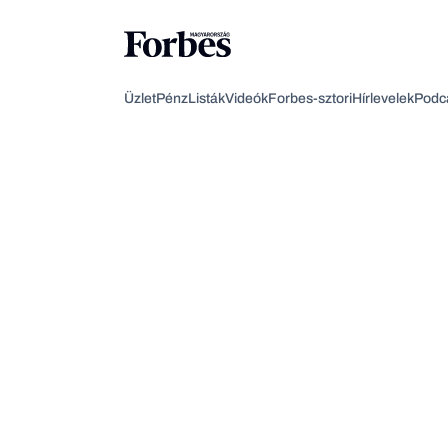
Üzlet
Pénz
Listák
Videók
Forbes-sztori
Hírlevelek
Podc