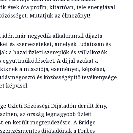
ik évek óta profin, kitartóan, tele energiával
közösséget. Mutatjuk az élmezőnyt!
t idén már negyedik alkalommal díjazta
eket és szervezeteket, amelyek tudatosan és
ák a hazai üzleti szereplők és vállalkozók
s együttműködéseket. A díjjal azokat a
akiknek a missziója, eseményei, képzései,
e tudásmegosztó és közösségépítő tevékenysége
t képvisel.
dge Üzleti Közösségi Díjátadón derült fény,
színen, az ország legnagyobb üzleti
est-en került megrendezésre. A Bridge
eszengésmentes díjátadónak a Forbes