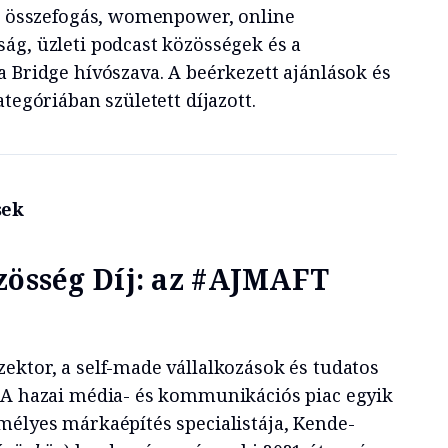
li összefogás, womenpower, online
ág, üzleti podcast közösségek és a
a Bridge hívószava. A beérkezett ajánlások és
tegóriában született díjazott.
sek
zösség Díj: az #AJMAFT
ektor, a self-made vállalkozások és tudatos
 A hazai média- és kommunikációs piac egyik
mélyes márkaépítés specialistája, Kende-