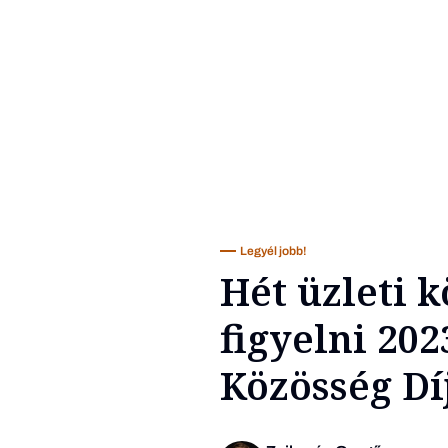
Legyél jobb!
Hét üzleti 
figyelni 202
Közösség Díj