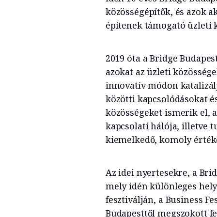
közösségépítők, és azok ak
építenek támogató üzleti 
2019 óta a Bridge Budapes
azokat az üzleti közösség
innovatív módon katalizálj
közötti kapcsolódásokat é
közösségeket ismerik el, 
kapcsolati hálója, illetv
kiemelkedő, komoly értéke
Az idei nyertesekre, a Bri
mely idén különleges hely
fesztiválján, a Business F
Budapesttől megszokott f