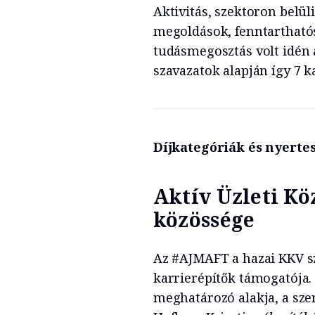
Aktivitás, szektoron belü
megoldások, fenntarthatós
tudásmegosztás volt idén 
szavazatok alapján így 7 ka
Díjkategóriák és nyerte
Aktív Üzleti Kö
közössége
Az #AJMAFT a hazai KKV sz
karrierépítők támogatója.
meghatározó alakja, a sze