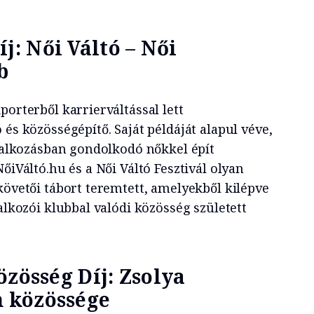
: Női Váltó – Női
b
porterből karrierváltással lett
 és közösségépítő. Saját példáját alapul véve,
llalkozásban gondolkodó nőkkel épít
őiVáltó.hu és a Női Váltó Fesztivál olyan
követői tábort teremtett, amelyekből kilépve
lalkozói klubbal valódi közösség született
özösség Díj: Zsolya
 közössége