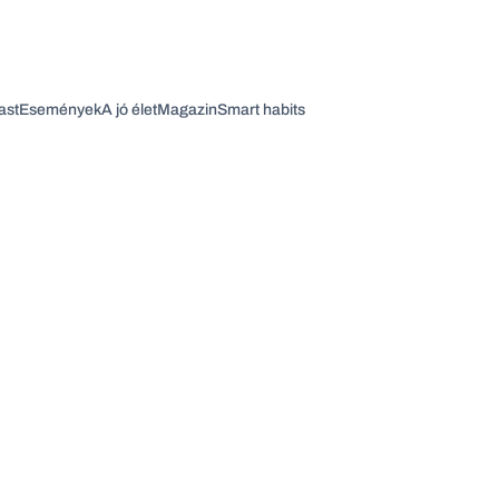
ast
Események
A jó élet
Magazin
Smart habits
Vagy fedezze fel a következő témákat
Üzlet
Pénz
Zöld
Legyél jobb!