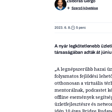
Zsiborás Gergő
Szerző követése
2023. 6. 8.
5 perc
A nyár legkötetlenebb üzlet
társaságában adták át június
„A legnépszerűbb hazai üz
folyamatos fejlődési lehe
otthonosan a virtuális tér
mentorálnak, podcastet ké
offline események segítsé
üzletfejlesztésre és netwo
idén 10 éves Bridge Budapes