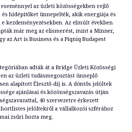
z eseménnyel az üzleti közösségekben rejlő
- és hídépitőket ünnepelték, akik energiája és
 e kezdeményezésekben. Az elmúlt években
apták már meg az elismerést, mint a Minner,
y az Art is Business és a Piqniq Budapest
tegóriában adták át a Bridge Üzleti Közösségi
tten az üzleti tudásmegosztást ünneplő
n alapított Élesztő-díj is. A döntős jelöltek
össége ajánlásai és közönségszavazás útján
nségszavazattal, 40 szervezetre érkezett
shortlistes jelöltekről a vállalkozói szférához
kmai zsűri hozta meg.