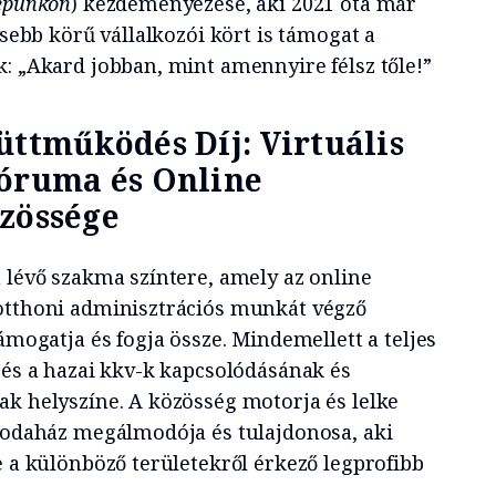
épünkön
) kezdeményezése, aki 2021 óta már
esebb körű vállalkozói kört is támogat a
k: „Akard jobban, mint amennyire félsz tőle!”
üttműködés Díj: Virtuális
Fóruma és Online
özössége
 lévő szakma színtere, amely az online
otthoni adminisztrációs munkát végző
támogatja és fogja össze. Mindemellett a teljes
 és a hazai kkv-k kapcsolódásának és
ak helyszíne. A közösség motorja és lelke
Irodaház megálmodója és tulajdonosa, aki
e a különböző területekről érkező legprofibb