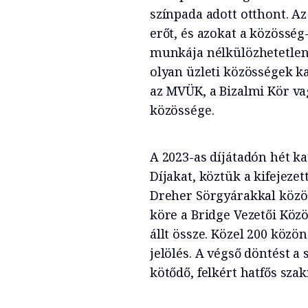
színpada adott otthont. A
erőt, és azokat a közösség
munkája nélkülözhetetlen
olyan üzleti közösségek k
az MVÜK, a Bizalmi Kör vag
közössége.
A 2023-as díjátadón hét ka
Díjakat, köztük a kifejeze
Dreher Sörgyárakkal közöse
köre a Bridge Vezetői Köz
állt össze. Közel 200 közö
jelölés. A végső döntést a 
kötődő, felkért hatfős sza