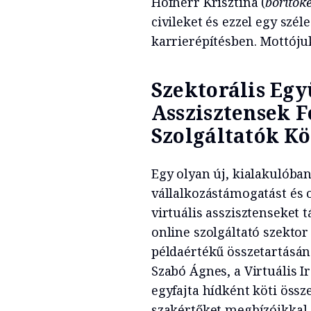
Hofherr Krisztina (
borítók
civileket és ezzel egy szél
karrierépítésben. Mottóju
Szektorális Egy
Asszisztensek 
Szolgáltatók K
Egy olyan új, kialakulóban
vállalkozástámogatást és 
virtuális asszisztenseket 
online szolgáltató szektor
példaértékű összetartásán
Szabó Ágnes, a Virtuális 
egyfajta hídként köti össz
szakértőket megbízóikkal.