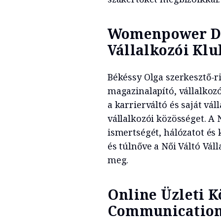
Womenpower Díj
Vállalkozói Klu
Békéssy Olga szerkesztő-ri
magazinalapító, vállalkozó
a karrierváltó és saját vá
vállalkozói közösséget. A N
ismertségét, hálózatot és 
és túlnőve a Női Váltó Vál
meg.
Online Üzleti K
Communication