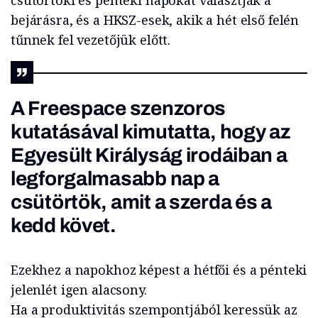
csütörtöki és pénteki napokat választják a
bejárásra, és a HKSZ-esek, akik a hét első felén
tűnnek fel vezetőjük előtt.
A Freespace szenzoros
kutatásával kimutatta, hogy az
Egyesült Királyság irodáiban a
legforgalmasabb nap a
csütörtök, amit a szerda és a
kedd követ.
Ezekhez a napokhoz képest a hétfői és a pénteki
jelenlét igen alacsony.
Ha a produktivitás szempontjából keressük az