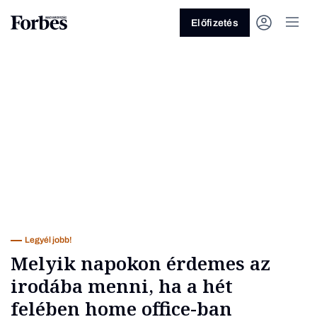
Előfizetés
Vagy fedezze fel a következő
témákat
Üzlet
Pénz
Zöld
Legyél jobb!
Legyél jobb!
Melyik napokon érdemes az
irodába menni, ha a hét
felében home office-ban