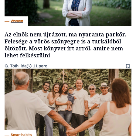
Women
Az elnök nem újrázott, ma nyaranta parkőr.
Felesége a vörös szőnyegre is a turkálóból
öltözött. Most könyvet írt arról, amire nem
lehet felkészülni
G. Tóth Ilda
11 perc
Smart habits