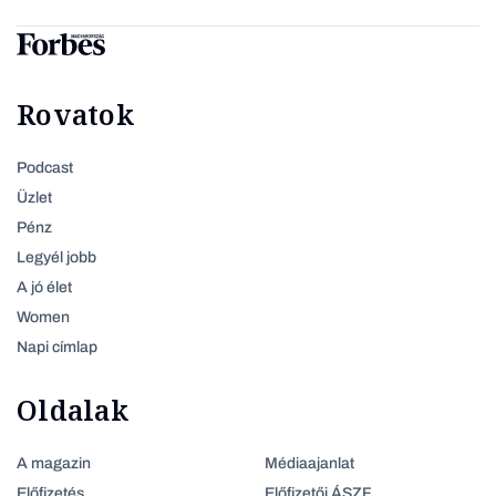
Rovatok
Podcast
Üzlet
Pénz
Legyél jobb
A jó élet
Women
Napi címlap
Oldalak
A magazin
Médiaajanlat
Előfizetés
Előfizetői ÁSZF