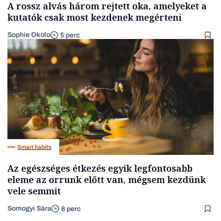
A rossz alvás három rejtett oka, amelyeket a
kutatók csak most kezdenek megérteni
Sophie Okolo
5 perc
Smart habits
Az egészséges étkezés egyik legfontosabb
eleme az orrunk előtt van, mégsem kezdünk
vele semmit
Somogyi Sára
6 perc