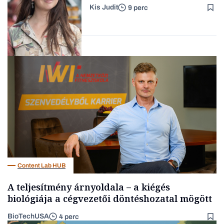
hogyan legyünk jól etető
Kis Judit
9 perc
szülők
Családi
vállalkozások
Gasztró
Content Lab HUB
A teljesítmény árnyoldala – a kiégés
biológiája a cégvezetői döntéshozatal mögött
BioTechUSA
4 perc