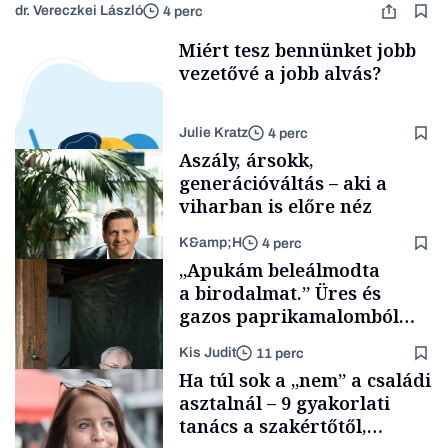
dr. Vereczkei László
4 perc
Miért tesz bennünket jobb
vezetővé a jobb alvás?
Julie Kratz
4 perc
Aszály, ársokk,
generációváltás – aki a
viharban is előre néz
K&amp;H
4 perc
Smart habits
„Apukám beleálmodta
a birodalmat.” Üres és
gazos paprikamalomból
lett az igazi családi
Kis Judit
11 perc
fűszersztori
TÁMOGATÓI
Ha túl sok a „nem” a családi
TARTALOM
asztalnál – 9 gyakorlati
tanács a szakértőtől,