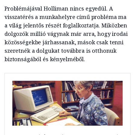
Problémájával Holliman nincs egyedül. A
visszatérés a munkahelyre című probléma ma
a világ jelentős részét foglalkoztatja. Miközben
dolgozók millió vágynak már arra, hogy irodai
közösségekbe járhassanak, mások csak tenni
szeretnék a dolgukat továbbra is otthonuk
biztonságából és kényelméből.