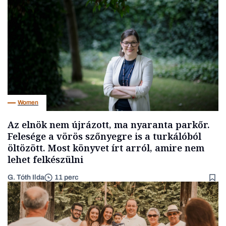
Women
Az elnök nem újrázott, ma nyaranta parkőr.
Felesége a vörös szőnyegre is a turkálóból
öltözött. Most könyvet írt arról, amire nem
lehet felkészülni
G. Tóth Ilda
11 perc