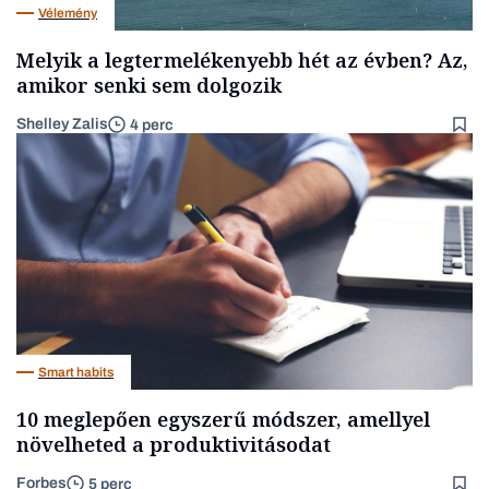
Vélemény
Melyik a legtermelékenyebb hét az évben? Az,
amikor senki sem dolgozik
Shelley Zalis
4 perc
Smart habits
10 meglepően egyszerű módszer, amellyel
növelheted a produktivitásodat
Forbes
5 perc