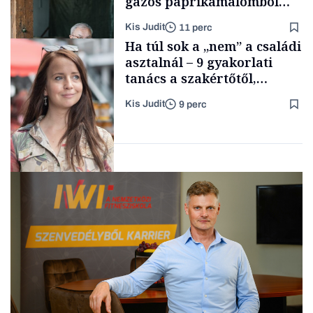
gazos paprikamalomból
lett az igazi családi
Kis Judit
11 perc
fűszersztori
TÁMOGATÓI
Ha túl sok a „nem” a családi
TARTALOM
asztalnál – 9 gyakorlati
tanács a szakértőtől,
hogyan legyünk jól etető
Kis Judit
9 perc
szülők
Családi
vállalkozások
Gasztró