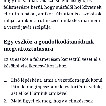
hogy hol vannak választási lehetőségek, és
felismerésre kerül, hogy másfelől hol követnek
el rutin hibákat, amikor túlzottan is a szokások
rabjai, amikor a rutinszerű működés már nem
a vezető javát szolgálja.
Egy eszköz a gondolkodásmódunk
megváltoztatására
Ez az eszköz a felismerésen keresztül vezet el a
későbbi viselkedésváltozáshoz.
Első lépésként, amit a vezetők maguk körül
látnak, megtapasztalnak, és történik velük,
azt el kell látniuk címkével.
Majd figyeljék meg, hogy a címkézések