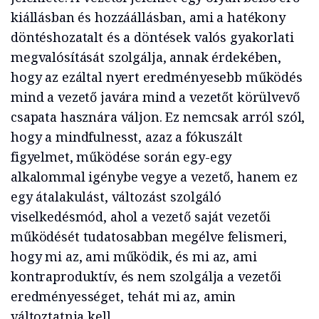
kiállásban és hozzáállásban, ami a hatékony
döntéshozatalt és a döntések valós gyakorlati
megvalósítását szolgálja, annak érdekében,
hogy az ezáltal nyert eredményesebb működés
mind a vezető javára mind a vezetőt körülvevő
csapata hasznára váljon. Ez nemcsak arról szól,
hogy a mindfulnesst, azaz a fókuszált
figyelmet, működése során egy-egy
alkalommal igénybe vegye a vezető, hanem ez
egy átalakulást, változást szolgáló
viselkedésmód, ahol a vezető saját vezetői
működését tudatosabban megélve felismeri,
hogy mi az, ami működik, és mi az, ami
kontraproduktív, és nem szolgálja a vezetői
eredményességet, tehát mi az, amin
változtatnia kell.