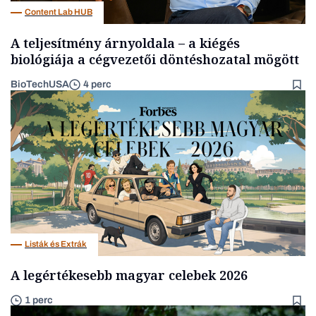
Content Lab HUB
A teljesítmény árnyoldala – a kiégés
biológiája a cégvezetői döntéshozatal mögött
BioTechUSA
4 perc
Listák és Extrák
A legértékesebb magyar celebek 2026
1 perc