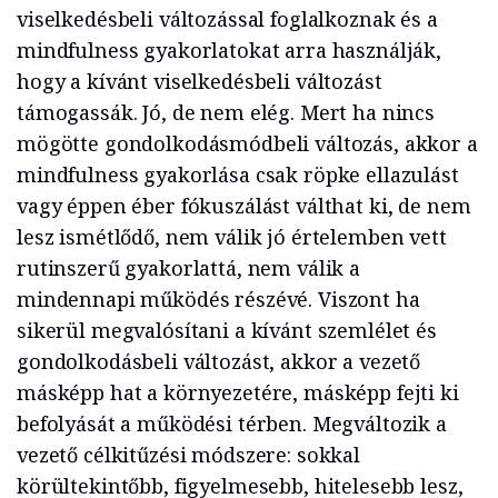
viselkedésbeli változással foglalkoznak és a
mindfulness gyakorlatokat arra használják,
hogy a kívánt viselkedésbeli változást
támogassák. Jó, de nem elég. Mert ha nincs
mögötte gondolkodásmódbeli változás, akkor a
mindfulness gyakorlása csak röpke ellazulást
vagy éppen éber fókuszálást válthat ki, de nem
lesz ismétlődő, nem válik jó értelemben vett
rutinszerű gyakorlattá, nem válik a
mindennapi működés részévé. Viszont ha
sikerül megvalósítani a kívánt szemlélet és
gondolkodásbeli változást, akkor a vezető
másképp hat a környezetére, másképp fejti ki
befolyását a működési térben. Megváltozik a
vezető célkitűzési módszere: sokkal
körültekintőbb, figyelmesebb, hitelesebb lesz,