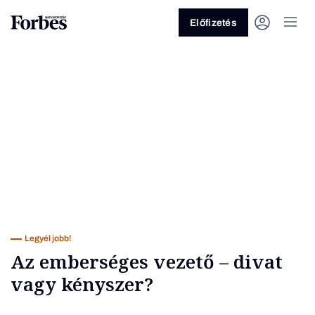
Előfizetés
Vagy fedezze fel a következő
témákat
Üzlet
Pénz
Zöld
Legyél jobb!
Legyél jobb!
Az emberséges vezető – divat
vagy kényszer?