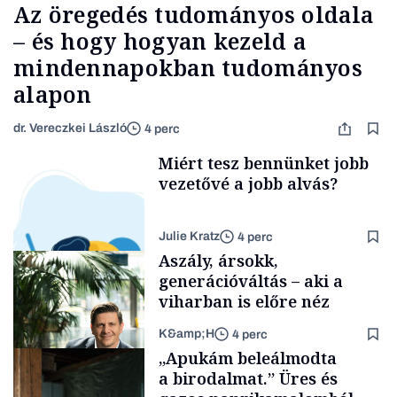
Az öregedés tudományos oldala
– és hogy hogyan kezeld a
mindennapokban tudományos
alapon
dr. Vereczkei László
4 perc
Miért tesz bennünket jobb
vezetővé a jobb alvás?
Julie Kratz
4 perc
Aszály, ársokk,
generációváltás – aki a
viharban is előre néz
K&amp;H
4 perc
Smart habits
„Apukám beleálmodta
a birodalmat.” Üres és