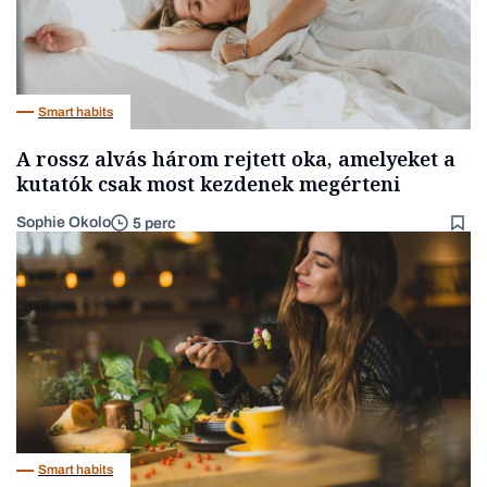
Smart habits
A rossz alvás három rejtett oka, amelyeket a
kutatók csak most kezdenek megérteni
Sophie Okolo
5 perc
Smart habits