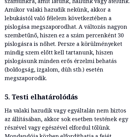
számunkra, amit látunk, hallunk vagy átélünk.
Amikor valaki hazudik nekünk, akkor a
lebukástól való félelem következtében a
pislogása megszaporodhat. A változás nagyon
szembetűnő, hiszen ez a szám percenként 30
pislogásra is nőhet. Persze a körülményeket
mindig szem előtt kell tartanunk, hiszen
pislogásunk minden erős érzelmi behatás
(boldogság, izgalom, düh stb.) esetén
megszaporodik.
5. Testi elhatárolódás
Ha valaki hazudik vagy egyáltalán nem biztos
az állításában, akkor sok esetben testének egy
részével vagy egészével elfordul tőlünk.
Mondandója közben elfordíthatja a fejét,