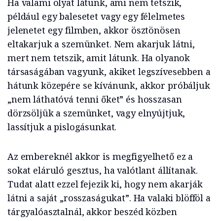
Ha valami olyat látunk, ami nem tetszik,
például egy balesetet vagy egy félelmetes
jelenetet egy filmben, akkor ösztönösen
eltakarjuk a szemünket. Nem akarjuk látni,
mert nem tetszik, amit látunk. Ha olyanok
társaságában vagyunk, akiket legszívesebben a
hátunk közepére se kívánunk, akkor próbáljuk
„nem láthatóvá tenni őket” és hosszasan
dörzsöljük a szemünket, vagy elnyújtjuk,
lassítjuk a pislogásunkat.
Az embereknél akkor is megfigyelhető ez a
sokat eláruló gesztus, ha valótlant állítanak.
Tudat alatt ezzel fejezik ki, hogy nem akarják
látni a saját „rosszaságukat”. Ha valaki blöfföl a
tárgyalóasztalnál, akkor beszéd közben