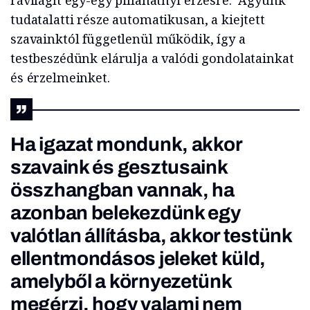
rávilágít egy-egy pillanatnyi érzésre. Agyunk
tudatalatti része automatikusan, a kiejtett
szavainktól függetlenül működik, így a
testbeszédünk elárulja a valódi gondolatainkat
és érzelmeinket.
Ha igazat mondunk, akkor
szavaink és gesztusaink
összhangban vannak, ha
azonban belekezdünk egy
valótlan állításba, akkor testünk
ellentmondásos jeleket küld,
amelyből a környezetünk
megérzi, hogy valami nem