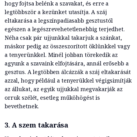
hogy fojtsa belénk a szavakat, és erre a
legtöbbször a kezünket utasítja. A száj
eltakarása a legszínpadiasabb gesztustól
egészen a legészrevehetetlenebbig terjedhet.
Néha csak pár ujjunkkal takarjuk a szánkat,
máskor pedig az összeszorított öklünkkel vagy
a tenyerünkkel. Minél jobban törekedik az
agyunk a szavaink elfojtására, annál erősebb a
gesztus. A legtöbben álcázzák a száj eltakarását
azzal, hogy például a tenyerükkel végigsimítják
az állukat, az egyik ujjukkal megvakarják az
orruk szélét, esetleg műköhögést is
bevethetnek.
3. A szem takarása