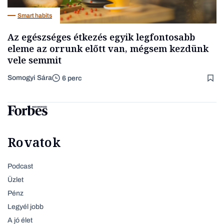
Smart habits
Az egészséges étkezés egyik legfontosabb
eleme az orrunk előtt van, mégsem kezdünk
vele semmit
Somogyi Sára
6 perc
Rovatok
Podcast
Üzlet
Pénz
Legyél jobb
A jó élet