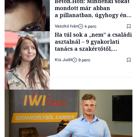
Beton.Hofi: Mindenki sokat
mondott már abban
a pillanatban, úgyhogy én
a legsarkosabb
Vaszkó Iván
4 perc
gondolataimat akartam
TÁMOGATÓI
Ha túl sok a „nem” a családi
TARTALOM
kimondani
asztalnál – 9 gyakorlati
tanács a szakértőtől,
hogyan legyünk jól etető
Kis Judit
9 perc
szülők
Forbes-sztori
Gasztró