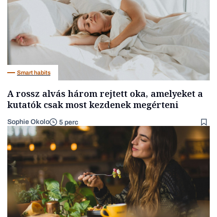
Smart habits
A rossz alvás három rejtett oka, amelyeket a
kutatók csak most kezdenek megérteni
Sophie Okolo
5 perc