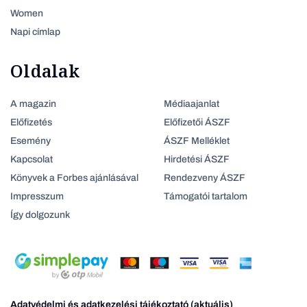
Women
Napi címlap
Oldalak
A magazin
Médiaajanlat
Előfizetés
Előfizetői ÁSZF
Esemény
ÁSZF Melléklet
Kapcsolat
Hirdetési ÁSZF
Könyvek a Forbes ajánlásával
Rendezveny ÁSZF
Impresszum
Támogatói tartalom
Így dolgozunk
Adatvédelmi és adatkezelési tájékoztató (aktuális)