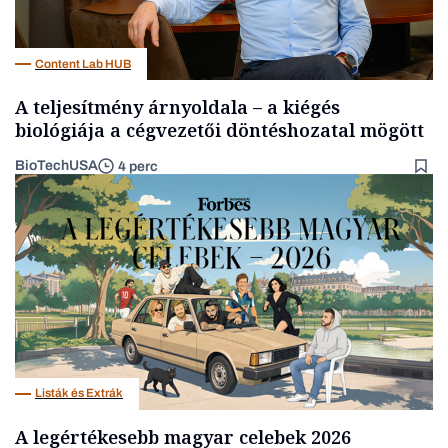
Content Lab HUB
A teljesítmény árnyoldala – a kiégés
biológiája a cégvezetői döntéshozatal mögött
BioTechUSA
4 perc
Listák és Extrák
A legértékesebb magyar celebek 2026