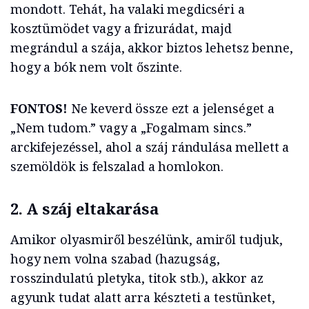
mondott. Tehát, ha valaki megdicséri a
kosztümödet vagy a frizurádat, majd
megrándul a szája, akkor biztos lehetsz benne,
hogy a bók nem volt őszinte.
FONTOS!
Ne keverd össze ezt a jelenséget a
„Nem tudom.” vagy a „Fogalmam sincs.”
arckifejezéssel, ahol a száj rándulása mellett a
szemöldök is felszalad a homlokon.
2. A száj eltakarása
Amikor olyasmiről beszélünk, amiről tudjuk,
hogy nem volna szabad (hazugság,
rosszindulatú pletyka, titok stb.), akkor az
agyunk tudat alatt arra készteti a testünket,