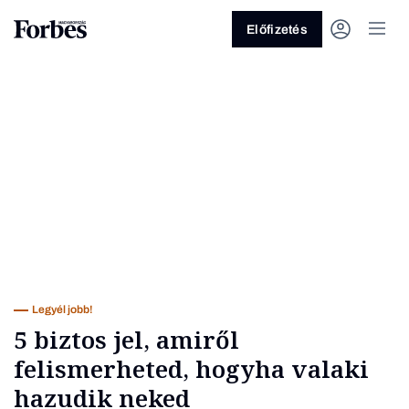
Előfizetés
Vagy fedezze fel a következő
témákat
Üzlet
Pénz
Zöld
Legyél jobb!
Legyél jobb!
5 biztos jel, amiről
felismerheted, hogyha valaki
hazudik neked