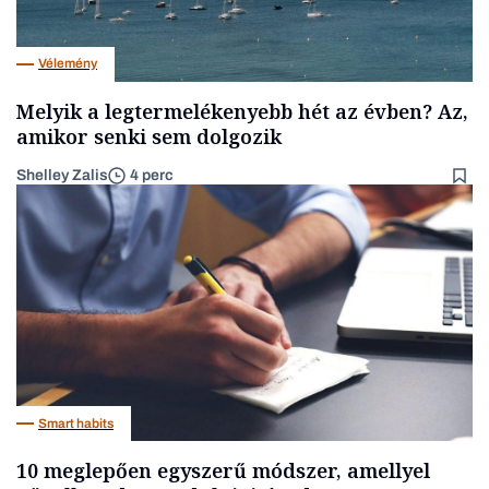
Vélemény
Melyik a legtermelékenyebb hét az évben? Az,
amikor senki sem dolgozik
Shelley Zalis
4 perc
Smart habits
10 meglepően egyszerű módszer, amellyel