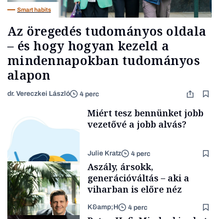
Smart habits
Az öregedés tudományos oldala
– és hogy hogyan kezeld a
mindennapokban tudományos
alapon
dr. Vereczkei László
4 perc
Miért tesz bennünket jobb
vezetővé a jobb alvás?
Julie Kratz
4 perc
Aszály, ársokk,
generációváltás – aki a
viharban is előre néz
K&amp;H
4 perc
Smart habits