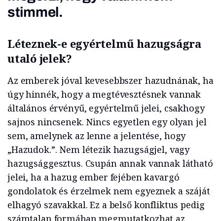
stimmel.
Léteznek-e egyértelmű hazugságra
utaló jelek?
Az emberek jóval kevesebbszer hazudnának, ha
úgy hinnék, hogy a megtévesztésnek vannak
általános érvényű, egyértelmű jelei, csakhogy
sajnos nincsenek. Nincs egyetlen egy olyan jel
sem, amelynek az lenne a jelentése, hogy
„Hazudok.”. Nem létezik hazugságjel, vagy
hazugsággesztus. Csupán annak vannak látható
jelei, ha a hazug ember fejében kavargó
gondolatok és érzelmek nem egyeznek a száját
elhagyó szavakkal. Ez a belső konfliktus pedig
számtalan formában megmutatkozhat az