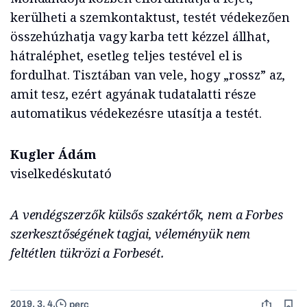
kerülheti a szemkontaktust, testét védekezően
összehúzhatja vagy karba tett kézzel állhat,
hátraléphet, esetleg teljes testével el is
fordulhat. Tisztában van vele, hogy „rossz” az,
amit tesz, ezért agyának tudatalatti része
automatikus védekezésre utasítja a testét.
Kugler Ádám
viselkedéskutató
A vendégszerzők külsős szakértők, nem a Forbes
szerkesztőségének tagjai, véleményük nem
feltétlen tükrözi a Forbesét.
2019. 3. 4.
perc