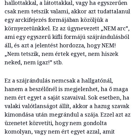
hallottakkal, a látottakkal, vagy ha egyszerűen
csak nem tetszik valami, akkor azt tudattalanul
egy arckifejezés formájában közöljük a
környezetünkkel. Ez az úgynevezett „NEM arc”,
ami egy egyszerű kifli formájú szájrándulásból
áll, és azt a jelentést hordozza, hogy NEM!
„Nem tetszik, nem értek egyet, nem hiszek
neked, nem igaz!” stb.
Ez a szájrándulás nemcsak a hallgatónál,
hanem a beszélőnél is megjelenhet, ha ő maga
nem ért egyet a saját szavaival. Sok esetben, ha
valaki valótlanságot állít, akkor a hazug szavak
kimondása után megrándul a szája. Ezzel azt az
üzenetet közvetíti, hogy nem gondolta
komolyan, vagy nem ért egyet azzal, amit