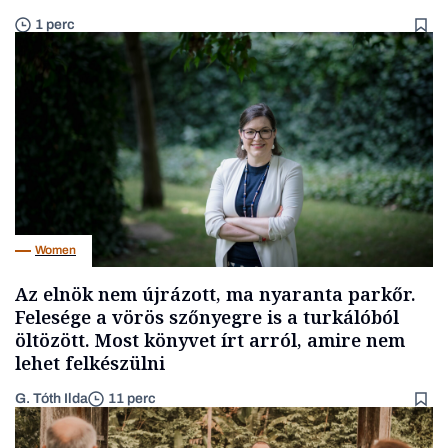
1 perc
Women
Az elnök nem újrázott, ma nyaranta parkőr.
Felesége a vörös szőnyegre is a turkálóból
öltözött. Most könyvet írt arról, amire nem
lehet felkészülni
G. Tóth Ilda
11 perc