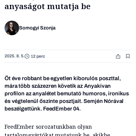
anyaságot mutatja be
Somogyi Szonja
2025. 8. 5.
12 perc
Öt éve robbant be egyetlen kiborulós poszttal,
mára több százezren követik az Anyakivan
profilon az anyalétet bemutató humoros, ironikus
és végtelenül őszinte posztjait. Semjén Nórával
beszélgettünk.
FeedEmber 04.
FeedEmber sorozatunkban olyan
tartalomgyártókat mutatunk be, akikbe