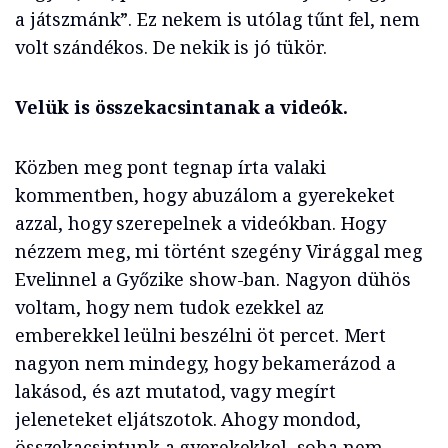
a játszmánk”. Ez nekem is utólag tűnt fel, nem
volt szándékos. De nekik is jó tükör.
Velük is összekacsintanak a videók.
Közben meg pont tegnap írta valaki
kommentben, hogy abuzálom a gyerekeket
azzal, hogy szerepelnek a videókban. Hogy
nézzem meg, mi történt szegény Virággal meg
Evelinnel a Győzike show-ban. Nagyon dühös
voltam, hogy nem tudok ezekkel az
emberekkel leülni beszélni öt percet. Mert
nagyon nem mindegy, hogy bekamerázod a
lakásod, és azt mutatod, vagy megírt
jeleneteket eljátszotok. Ahogy mondod,
összekacsintunk a gyerekekkel, soha nem