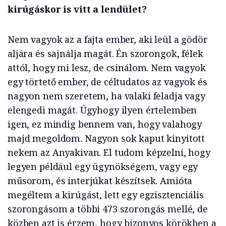
kirúgáskor is vitt a lendület?
Nem vagyok az a fajta ember, aki leül a gödör
aljára és sajnálja magát. Én szorongok, félek
attól, hogy mi lesz, de csinálom. Nem vagyok
egy törtető ember, de céltudatos az vagyok és
nagyon nem szeretem, ha valaki feladja vagy
elengedi magát. Úgyhogy ilyen értelemben
igen, ez mindig bennem van, hogy valahogy
majd megoldom. Nagyon sok kaput kinyitott
nekem az Anyakivan. El tudom képzelni, hogy
legyen például egy ügynökségem, vagy egy
műsorom, és interjúkat készítsek. Amióta
megéltem a kirúgást, lett egy egzisztenciális
szorongásom a többi 473 szorongás mellé, de
közben azt is érzem, hogy bizonyos körökben a