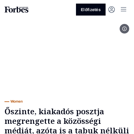
Előfizetés
Seb
Vagy fedezze fel a következő
témákat
Üzlet
Pénz
Zöld
Legyél jobb!
Women
Őszinte, kiakadós posztja
megrengette a közösségi
médiát, azóta is a tabuk nélküli