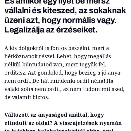
És amikor egy ilyet be mersz
vállalni és kiteszed, az sokaknak
üzeni azt, hogy normális vagy.
Legalizálja az érzéseiket.
A kis dolgokról is fontos beszélni, mert a
hétköznapok részei. Lehet, hogy megállás
nélkül bűntudatod van, mert tegyük fel,
ordítasz. Azt gondolod, hogy bezzeg a jó anya
nem ordít. De hát mindenki ordít néha! Ha
valaki soha nem ordít, az nem tudom mit szed,
de valamit biztos.
Változott az anyaságod azáltal, hogy
elindult az oldal? A visszajelzések nyomán
te is jobban belehelyezkedtél abba, ami