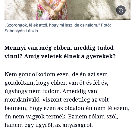
Sebest
„Szorongok, félek attól, hogy mi lesz, de csinálom.” Fotó:
Sebestyén László
Mennyi van még ebben, meddig tudod
vinni? Amíg veletek élnek a gyerekek?
Nem gondolkodom ezen, de én azt sem
gondoltam, hogy ebben van öt és fél év,
úgyhogy nem tudom. Ameddig van
mondanivaló
.
Viszont eredetileg az volt
bennem, hogy ezen az oldalon én nem létezem,
én nem vagyok termék. Ez nem rólam szól,
hanem egy ügyről, az anyaságról.