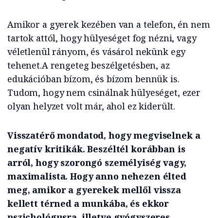
Amikor a gyerek kezében van a telefon, én nem
tartok attól, hogy hülyeséget fog nézni, vagy
véletlenül rányom, és vásárol nekünk egy
tehenet.A rengeteg beszélgetésben, az
edukációban bízom, és bízom bennük is.
Tudom, hogy nem csinálnak hülyeséget, ezer
olyan helyzet volt már, ahol ez kiderült.
Visszatérő mondatod, hogy megviselnek a
negatív kritikák. Beszéltél korábban is
arról, hogy szorongó személyiség vagy,
maximalista. Hogy anno nehezen élted
meg, amikor a gyerekek mellől vissza
kellett térned a munkába, és ekkor
pszichológusra, illetve gyógyszeres