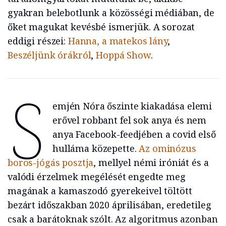
gyakran belebotlunk a közösségi médiában, de
őket magukat kevésbé ismerjük. A sorozat
eddigi részei:
Hanna, a matekos lány
,
Beszéljünk órákról
,
Hoppá Show
.
S
emjén Nóra őszinte kiakadása elemi
erővel robbant fel sok anya és nem
anya Facebook-feedjében a covid első
hulláma közepette.
Az ominózus
boros-jógás posztja
, mellyel némi iróniát és a
valódi érzelmek megélését engedte meg
magának a kamaszodó gyerekeivel töltött
bezárt időszakban 2020 áprilisában, eredetileg
csak a barátoknak szólt. Az algoritmus azonban