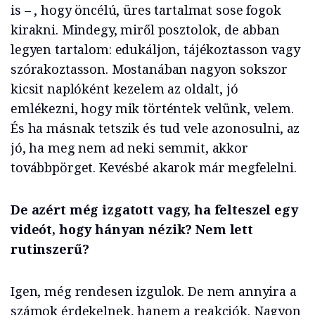
is – , hogy öncélú, üres tartalmat sose fogok
kirakni. Mindegy, miről posztolok, de abban
legyen tartalom: edukáljon, tájékoztasson vagy
szórakoztasson. Mostanában nagyon sokszor
kicsit naplóként kezelem az oldalt, jó
emlékezni, hogy mik történtek velünk, velem.
És ha másnak tetszik és tud vele azonosulni, az
jó, ha meg nem ad neki semmit, akkor
továbbpörget. Kevésbé akarok már megfelelni.
De azért még izgatott vagy, ha felteszel egy
videót, hogy hányan nézik? Nem lett
rutinszerű?
Igen, még rendesen izgulok. De nem annyira a
számok érdekelnek, hanem a reakciók. Nagyon