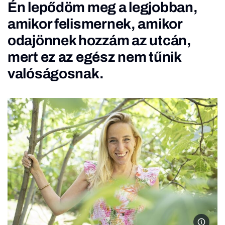
Én lepődöm meg a legjobban,
amikor felismernek, amikor
odajönnek hozzám az utcán,
mert ez az egész nem tűnik
valóságosnak.
Sebest