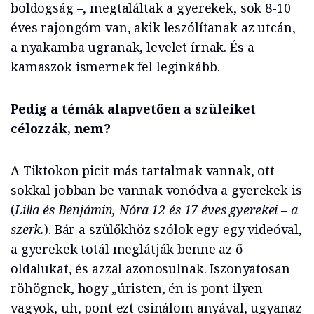
boldogság –, megtaláltak a gyerekek, sok 8-10
éves rajongóm van, akik leszólítanak az utcán,
a nyakamba ugranak, levelet írnak. És a
kamaszok ismernek fel leginkább.
Pedig a témák alapvetően a szüleiket
célozzák, nem?
A Tiktokon picit más tartalmak vannak, ott
sokkal jobban be vannak vonódva a gyerekek is
(
Lilla és Benjámin, Nóra 12 és 17 éves gyerekei – a
szerk.
). Bár a szülőkhöz szólok egy-egy videóval,
a gyerekek totál meglátják benne az ő
oldalukat, és azzal azonosulnak. Iszonyatosan
röhögnek, hogy „úristen, én is pont ilyen
vagyok, uh, pont ezt csinálom anyával, ugyanaz