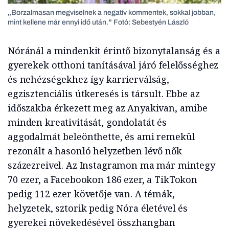
„
Borzalmasan megviselnek a negatív kommentek, sokkal jobban,
mint kellene már ennyi idő után.
”
Fotó: Sebestyén László
Nóránál a mindenkit érintő bizonytalanság és a
gyerekek otthoni tanításával járó felelősséghez
és nehézségekhez így karrierválság,
egzisztenciális útkeresés is társult. Ebbe az
időszakba érkezett meg az Anyakivan, amibe
minden kreativitását, gondolatát és
aggodalmát beleönthette, és ami remekül
rezonált a hasonló helyzetben lévő nők
százezreivel. Az Instagramon ma már mintegy
70 ezer, a Facebookon 186 ezer, a TikTokon
pedig 112 ezer követője van. A témák,
helyzetek, sztorik pedig Nóra életével és
gyerekei növekedésével összhangban