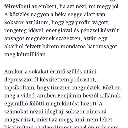
félreviheti az embert, ha azt nézi, mi megy jól.
A közízlés nagyon a béka segge alatt van.
Sokszor azt látom, hogy egy profin vágott,
rengeteg idővel, energiával és pénzzel készült
anyagot megnéznek százezren, aztán egy
akárhol felvett három mondatos baromságot
meg kétmillióan.
Amikor a sokakat érintő szülés utáni
depresszióról készítettem podcastot,
tapsikoltam, hogy tízezren megnézték. Közben
meg a videó, amiben Benjámin beszól Lillának,
egymillió fölötti megtekintést hozott. A
számokat nézni idegbaj: sokszor nincs rá
magyarázat, miért az megy, ami, nem lehet
kiszámítani az algoritmust. Ezzel én már nem