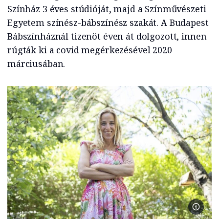
Színház 3 éves stúdióját, majd a Színművészeti
Egyetem színész-bábszínész szakát. A Budapest
Bábszínháznál tizenöt éven át dolgozott, innen
rúgták ki a covid megérkezésével 2020
márciusában.
Sebest