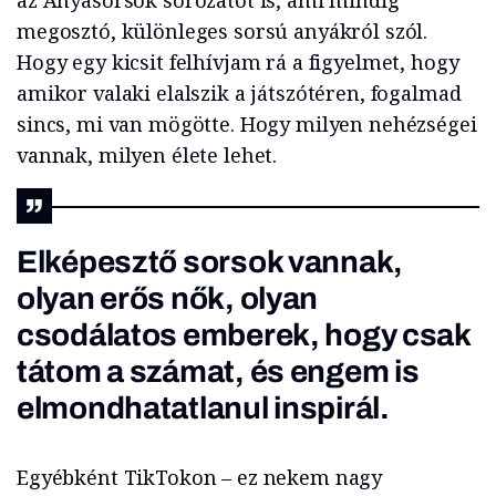
az Anyasorsok sorozatot is, ami mindig
megosztó, különleges sorsú anyákról szól.
Hogy egy kicsit felhívjam rá a figyelmet, hogy
amikor valaki elalszik a játszótéren, fogalmad
sincs, mi van mögötte. Hogy milyen nehézségei
vannak, milyen élete lehet.
Elképesztő sorsok vannak,
olyan erős nők, olyan
csodálatos emberek, hogy csak
tátom a számat, és engem is
elmondhatatlanul inspirál.
Egyébként TikTokon – ez nekem nagy