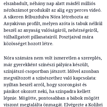
elszabadult, néhány nap alatt másfél milliós
nézőszámot produkált az alig egy perces videó.
A sikeren felbuzdulva Nóra létrehozta az
Anyakivan profilt, melyen azóta is tabuk nélkül
beszél az anyaság valóságáról, nehézségeiről,
túlhallgatott pillanatairól. Posztjaival mára
közösséget hozott létre.
Nóra számára nem volt ismeretlen a szereplés,
már gyerekként színészi pályára készült,
színjátszó csoportban játszott. Idővel azonban
megváltozott a színészethez való kapcsolata:
nyíltan beszél arról, hogy szorongást és
pánikot okozott neki, ha színpadra kellett
lépnie. Mögötte, pontosabban a bábok mögött
viszont megtalálta önmagát. Elvégezte a Kolibri