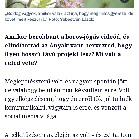
„
Boldog vagyok, amikor valaki azt írja, hogy még nincs gyereke, de
követ, mert készül rá.” Fotó: Sebestyén László
Amikor berobbant a boros-jógás videód, és
elindítottad az Anyakivant, tervezted, hogy
ilyen hosszú távú projekt lesz? Mi volt a
célod vele?
Meglepetésszerű volt, és nagyon spontán jött,
de valahogy belül én már készültem erre. Volt
egy elképzelésem, hogy én erről tök jól tudnék
kommunikálni, vágytam is erre, és vonzott a
social media világa.
A célkitűzésem az elején az volt – és ezt tartom