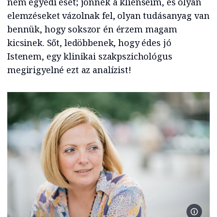
nem egyedi eset; jönnek a klienseim, és olyan
elemzéseket vázolnak fel, olyan tudásanyag van
bennük, hogy sokszor én érzem magam
kicsinek. Sőt, ledöbbenek, hogy édes jó
Istenem, egy klinikai szakpszichológus
megirigyelné ezt az analízist!
2025.07