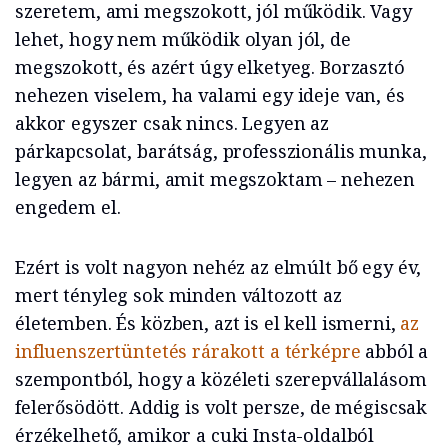
szeretem, ami megszokott, jól működik. Vagy
lehet, hogy nem működik olyan jól, de
megszokott, és azért úgy elketyeg. Borzasztó
nehezen viselem, ha valami egy ideje van, és
akkor egyszer csak nincs. Legyen az
párkapcsolat, barátság, professzionális munka,
legyen az bármi, amit megszoktam – nehezen
engedem el.
Ezért is volt nagyon nehéz az elmúlt bő egy év,
mert tényleg sok minden változott az
életemben. És közben, azt is el kell ismerni,
az
influenszertüntetés rárakott a térképre
abból a
szempontból, hogy a közéleti szerepvállalásom
felerősödött. Addig is volt persze, de mégiscsak
érzékelhető, amikor a cuki Insta-oldalból