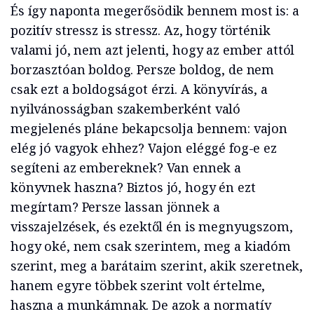
És így naponta megerősödik bennem most is: a
pozitív stressz is stressz. Az, hogy történik
valami jó, nem azt jelenti, hogy az ember attól
borzasztóan boldog. Persze boldog, de nem
csak ezt a boldogságot érzi. A könyvírás, a
nyilvánosságban szakemberként való
megjelenés pláne bekapcsolja bennem: vajon
elég jó vagyok ehhez? Vajon eléggé fog-e ez
segíteni az embereknek? Van ennek a
könyvnek haszna? Biztos jó, hogy én ezt
megírtam? Persze lassan jönnek a
visszajelzések, és ezektől én is megnyugszom,
hogy oké, nem csak szerintem, meg a kiadóm
szerint, meg a barátaim szerint, akik szeretnek,
hanem egyre többek szerint volt értelme,
haszna a munkámnak. De azok a normatív