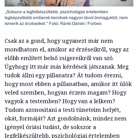
„Sokszor a legfelkészültebb, pszichológiai értelemben
legképzettebb emberek kerülnek nagyon távol önmaguktól, nem
ismerik az érzéseiket.” Fotó: Ránki Dániel / Forbes
Csak az a gond, hogy ugyanezt már nem
mondhatom el, amikor az érzéseikről, vagy az
előbb említett belső zsigereikről van szó.
Úgyhogy itt már más kérdések játszanak. Meg
tudok állni egy pillanatra? Át tudom érezni,
hogy most ebben a pillanatban, amikor itt ülök
veled szemben, hogyan érzem magam? Hogy
vagyok a testemben? Hogy van a lelkem?
Tudom azonosítani a testi tüneteim helyét,
okát, formáját? Azt gondolnánk, mindez nem
igényel óriási tudást, de sokszor a
legfelkészültebb, pszichológiai értelemben