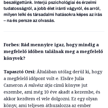
beszélgettünk. Interjú pszichológiai és érzelmi
tudatosságról, a jobb élet iránti vágyról, és arról,
milyen lelki és társadalmi hatásokra képes az írás
– na és persze az olvasás.
Forbes: Rád mennyire igaz, hogy mindig a
megfelelő időben találnak meg a megfelelő
könyvek?
Tapasztó Orsi:
Általában utólag derül ki, hogy
a megfelelő időpont volt-e. Elsőre Julia
Cameron
A művész útja
című könyve jut
eszembe, ami még 10 éve akadt a kezembe, és
akkor kezdtem el vele dolgozni. Ez egy olyan
könyv, ami teljesen áthuzalozza az ember