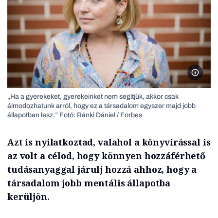
2025.07
„Ha a gyerekeket, gyerekeinket nem segítjük, akkor csak
álmodozhatunk arról, hogy ez a társadalom egyszer majd jobb
állapotban lesz.” Fotó: Ránki Dániel / Forbes
Azt is nyilatkoztad, valahol a könyvírással is
az volt a célod, hogy könnyen hozzáférhető
tudásanyaggal járulj hozzá ahhoz, hogy a
társadalom jobb mentális állapotba
kerüljön.