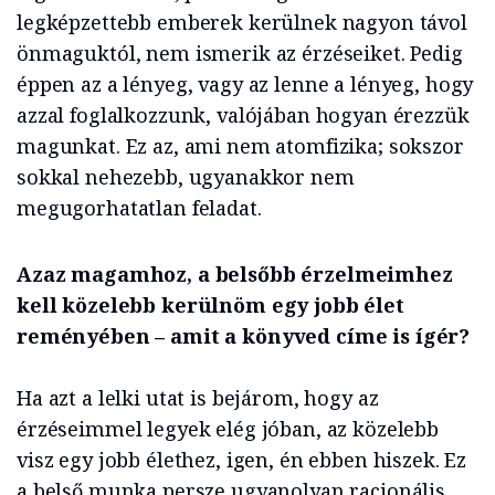
legképzettebb emberek kerülnek nagyon távol
önmaguktól, nem ismerik az érzéseiket. Pedig
éppen az a lényeg, vagy az lenne a lényeg, hogy
azzal foglalkozzunk, valójában hogyan érezzük
magunkat. Ez az, ami nem atomfizika; sokszor
sokkal nehezebb, ugyanakkor nem
megugorhatatlan feladat.
Azaz magamhoz, a belsőbb érzelmeimhez
kell közelebb kerülnöm egy jobb élet
reményében – amit a könyved címe is ígér?
Ha azt a lelki utat is bejárom, hogy az
érzéseimmel legyek elég jóban, az közelebb
visz egy jobb élethez, igen, én ebben hiszek. Ez
a belső munka persze ugyanolyan racionális