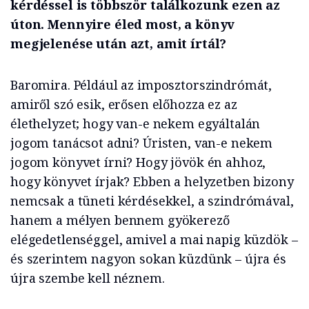
kérdéssel is többször találkozunk ezen az
úton. Mennyire éled most, a könyv
megjelenése után azt, amit írtál?
Baromira. Például az imposztorszindrómát,
amiről szó esik, erősen előhozza ez az
élethelyzet; hogy van-e nekem egyáltalán
jogom tanácsot adni? Úristen, van-e nekem
jogom könyvet írni? Hogy jövök én ahhoz,
hogy könyvet írjak? Ebben a helyzetben bizony
nemcsak a tüneti kérdésekkel, a szindrómával,
hanem a mélyen bennem gyökerező
elégedetlenséggel, amivel a mai napig küzdök –
és szerintem nagyon sokan küzdünk – újra és
újra szembe kell néznem.