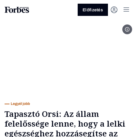
Előfizetés
Tapa
Vagy fedezze fel a következő
témákat
Üzlet
Pénz
Zöld
Legyél jobb!
Legyél jobb
Tapasztó Orsi: Az állam
felelőssége lenne, hogy a lelki
egészséghez hozzásegítse az