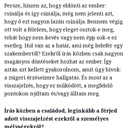
Persze, hiszen az, hogy eldönti az ember:
csinálja és így csinálja, még nem jelenti azt,
hogy ő ezt nagyon lazán csinálja. Bennem végig
ott volt a félelem, hogy eleget osztok-e meg,
tehát hogy nem kevés vagy nem épp sok-e ez
esetleg. Hol van az a határ, ami még belefér egy
szakembertől? Ezekről írás közben csak nagyon
magányos döntéseket hozhat az ember. Így
aztán azt kellett gyakorolnom, amit úgy hívok:
a zsigeri érzéseimre hallgatás. És most az a
visszajelzés, hogy ez működött, a megfelelő
pontokon nyíltam és/vagy álltam meg.
Írás közben a családod, leginkább a férjed
adott visszajelzést ezekről a személyes
mélységekről?