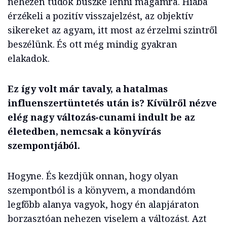
nehezen tudok büszke lenni magamra. Hiába
érzékeli a pozitív visszajelzést, az objektív
sikereket az agyam, itt most az érzelmi szintről
beszélünk. És ott még mindig gyakran
elakadok.
Ez így volt már tavaly, a hatalmas
influenszertüntetés után is? Kívülről nézve
elég nagy változás-cunami indult be az
életedben, nemcsak a könyvírás
szempontjából.
Hogyne. És kezdjük onnan, hogy olyan
szempontból is a könyvem, a mondandóm
legfőbb alanya vagyok, hogy én alapjáraton
borzasztóan nehezen viselem a változást. Azt