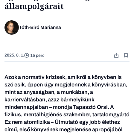
állampolgárait
Tóth-Biró Marianna
2025. 8. 1.
15 perc
Azok a normatív krízisek, amikről a könyvben is
szó esik, éppen úgy megjelennek a könyvírásban,
mint az anyaságban, a munkában, a
karrierváltásban, azaz bármelyikünk
mindennapjaiban – mondja Tapasztó Orsi. A
fizikus, mentálhigiénés szakember, tartalomgyártó
Ez nem atomfizika – Útmutató egy jobb élethez
című, első könyvének megjelenése apropójából