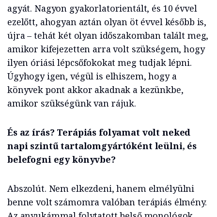
agyát. Nagyon gyakorlatorientált, és 10 évvel
ezelőtt, ahogyan aztán olyan öt évvel később is,
újra – tehát két olyan időszakomban talált meg,
amikor kifejezetten arra volt szükségem, hogy
ilyen óriási lépcsőfokokat meg tudjak lépni.
Úgyhogy igen, végül is elhiszem, hogy a
könyvek pont akkor akadnak a kezünkbe,
amikor szükségünk van rájuk.
És az írás? Terápiás folyamat volt neked
napi szintű tartalomgyártóként leülni, és
belefogni egy könyvbe?
Abszolút. Nem elkezdeni, hanem elmélyülni
benne volt számomra valóban terápiás élmény.
Az anyukámmal folytatott belső monológok,