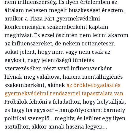
nem influenszerség. És ilyen értelemben az
általam nehezen megélt büszkeséget éreztem,
amikor a Tisza Párt gyermekvédelmi
konferenciájára szakemberként kaptam
meghívást. És ezzel őszintén nem leírni akarom
az influenszereket, de nekem rettenetesen
sokat jelent, hogy nem vagy nem csak az
egykori, nagy jelentőségű tüntetés
szervezésében részt vevő influenszerként
hívnak meg valahova, hanem mentálhigiénés
szakemberként, akinek
az örökbefogadási és
gyermekvédelmi rendszerrel tapasztalata van
.
Próbálok felnőni a feladathoz, hogy helytálljak,
és hogy ha egyszer – hangsúlyoznám: bármely
politikai szereplő – meghív, és leültet egy ilyen
asztalhoz, akkor annak haszna legyen…