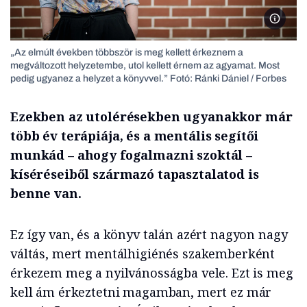
2025.07
„Az elmúlt években többször is meg kellett érkeznem a
megváltozott helyzetembe, utol kellett érnem az agyamat. Most
pedig ugyanez a helyzet a könyvvel.” Fotó: Ránki Dániel / Forbes
Ezekben az utolérésekben ugyanakkor már
több év terápiája, és a mentális segítői
munkád – ahogy fogalmazni szoktál –
kíséréseiből származó tapasztalatod is
benne van.
Ez így van, és a könyv talán azért nagyon nagy
váltás, mert mentálhigiénés szakemberként
érkezem meg a nyilvánosságba vele. Ezt is meg
kell ám érkeztetni magamban, mert ez már