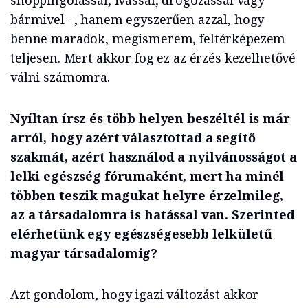
shoppingolással, ivással, drogozással vagy
bármivel –, hanem egyszerűen azzal, hogy
benne maradok, megismerem, feltérképezem
teljesen. Mert akkor fog ez az érzés kezelhetővé
válni számomra.
Nyíltan írsz és több helyen beszéltél is már
arról, hogy azért választottad a segítő
szakmát, azért használod a nyilvánosságot a
lelki egészség fórumaként, mert ha minél
többen teszik magukat helyre érzelmileg,
az a társadalomra is hatással van. Szerinted
elérhetünk egy egészségesebb lelkületű
magyar társadalomig?
Azt gondolom, hogy igazi változást akkor