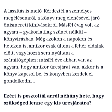
A lassítás is meló. Kérdeztél a személyes
megélésemről, a könyv megjelenésével járó
önismereti kihívásokról. Másfél évig volt az
agyam – gyakorlatilag szünet nélkül –
könyvírásban. Még azokon a napokon és
heteken is, amikor csak ültem a fehér oldalak
előtt, vagy hozzá sem nyúltam a
számítógéphez; másfél éve abban van az
agyam, hogy amikor üresjárat van, akkor is a
könyv kapcsol be, és könyvben kezdek el
gondolkodni…
Ezért is posztoltál arról néhány hete, hogy
szükséged lenne egy kis üresjáratra?