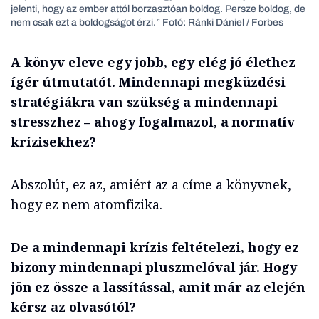
jelenti, hogy az ember attól borzasztóan boldog. Persze boldog, de
nem csak ezt a boldogságot érzi.” Fotó: Ránki Dániel / Forbes
A könyv eleve egy jobb, egy elég jó élethez
ígér útmutatót. Mindennapi megküzdési
stratégiákra van szükség a mindennapi
stresszhez – ahogy fogalmazol, a normatív
krízisekhez?
Abszolút, ez az, amiért az a címe a könyvnek,
hogy ez nem atomfizika.
De a mindennapi krízis feltételezi, hogy ez
bizony mindennapi pluszmelóval jár. Hogy
jön ez össze a lassítással, amit már az elején
kérsz az olvasótól?