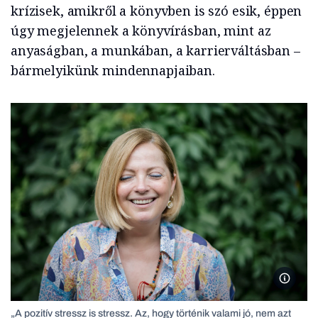
krízisek, amikről a könyvben is szó esik, éppen
úgy megjelennek a könyvírásban, mint az
anyaságban, a munkában, a karrierváltásban –
bármelyikünk mindennapjaiban.
2025.07
„A pozitív stressz is stressz. Az, hogy történik valami jó, nem azt