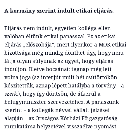
A kormány szerint indult etikai eljárás.
Eljárás nem indult, egyetlen kolléga ellen
valóban éltünk etikai panasszal. Ez az etikai
eljárás „előszobája”, mert ilyenkor a MOK etikai
bizottsága még mindig dönthet úgy, hogy nem
látja olyan súlyúnak az ügyet, hogy eljárás
induljon. Illetve bocsánat: tegnap még lett
volna joga (az interjút múlt hét csütörtökön
készítettük, aznap lépett hatályba a törvény – a
szerk
.), hogy így döntsön, de átkerül a
belügyminiszter szervezetéhez. A panaszunk
szerint – a kollegák névvel vállalt jelzései
alapján – az Országos Kórházi Főigazgatóság
munkatársa helyzetével visszaélve nyomást