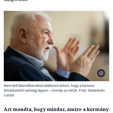
Kincses
Nem kell államtitkárokkal találkozni ahhoz, hogy a kamara
felvetéseiből valóság legyen – mondja az elnök. Fotó: Sebestyén
László
Azt mondta, hogy mindaz, amire a kormány