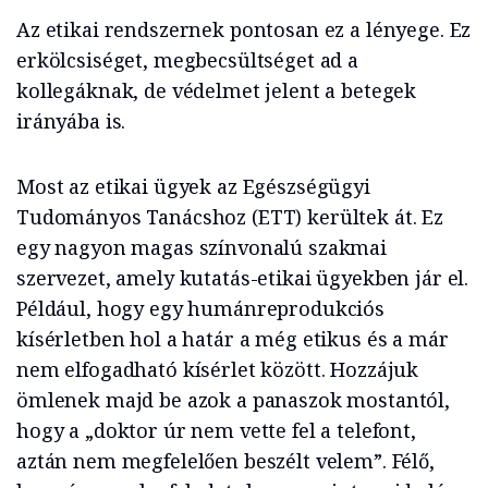
Az etikai rendszernek pontosan ez a lényege. Ez
erkölcsiséget, megbecsültséget ad a
kollegáknak, de védelmet jelent a betegek
irányába is.
Most az etikai ügyek az Egészségügyi
Tudományos Tanácshoz (ETT) kerültek át. Ez
egy nagyon magas színvonalú szakmai
szervezet, amely kutatás-etikai ügyekben jár el.
Például, hogy egy humánreprodukciós
kísérletben hol a határ a még etikus és a már
nem elfogadható kísérlet között. Hozzájuk
ömlenek majd be azok a panaszok mostantól,
hogy a „doktor úr nem vette fel a telefont,
aztán nem megfelelően beszélt velem”. Félő,