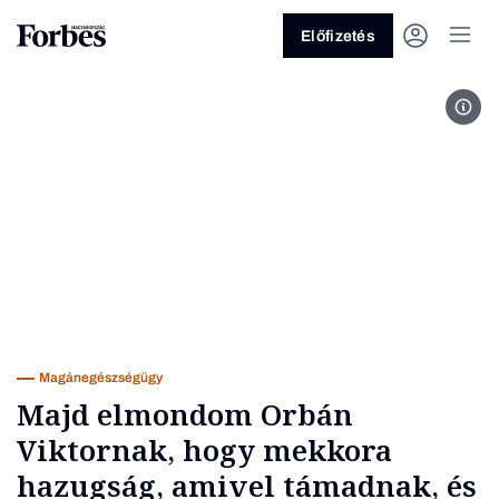
Előfizetés
Kinc
Vagy fedezze fel a következő
témákat
Üzlet
Pénz
Zöld
Legyél jobb!
Magánegészségügy
Majd elmondom Orbán
Viktornak, hogy mekkora
hazugság, amivel támadnak, és