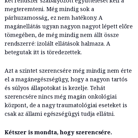
két rendszer szabályozott együttélését kell a
megteremteni. Még mindig sok a
párhuzamosság, ez nem hatékony. A
magánellátás ugyan nagyon nagyot lépett előre
tömegében, de még mindig nem állt össze
rendszerré: izolált ellátások halmaza. A
betegutak itt is töredezettek.
Azt a szintet szerencsére még mindig nem érte
el a magánegészségügy, hogy a nagyon tartós
és súlyos állapotokat is kezelje. Tehát
szerencsére nincs még magán onkológiai
központ, de a nagy traumatológiai eseteket is
csak az állami egészségügyi tudja ellátni.
Kétszer is mondta, hogy szerencsére.