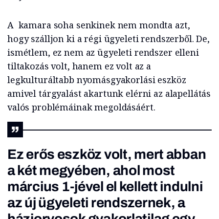
A kamara soha senkinek nem mondta azt,
hogy szálljon ki a régi ügyeleti rendszerből. De,
ismétlem, ez nem az ügyeleti rendszer elleni
tiltakozás volt, hanem ez volt az a
legkulturáltabb nyomásgyakorlási eszköz
amivel tárgyalást akartunk elérni az alapellátás
valós problémáinak megoldásáért.
Ez erős eszköz volt, mert abban
a két megyében, ahol most
március 1-jével el kellett indulni
az új ügyeleti rendszernek, a
háziorvosok gyakorlatilag egy