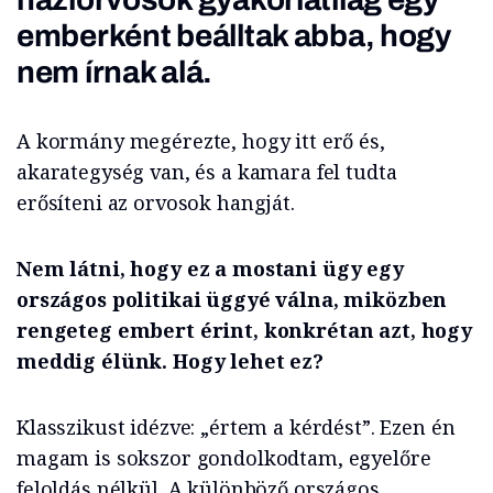
emberként beálltak abba, hogy
nem írnak alá.
A kormány megérezte, hogy itt erő és,
akarategység van, és a kamara fel tudta
erősíteni az orvosok hangját.
Nem látni, hogy ez a mostani ügy egy
országos politikai üggyé válna, miközben
rengeteg embert érint, konkrétan azt, hogy
meddig élünk. Hogy lehet ez?
Klasszikust idézve: „értem a kérdést”. Ezen én
magam is sokszor gondolkodtam, egyelőre
feloldás nélkül. A különböző országos