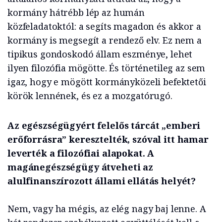
kormány hátrébb lép az humán
közfeladatoktól: a segíts magadon és akkor a
kormány is megsegít a rendező elv. Ez nem a
tipikus gondoskodó állam eszménye, lehet
ilyen filozófia mögötte. És történetileg az sem
igaz, hogy e mögött kormányközeli befektetői
körök lennének, és ez a mozgatórugó.
Az egészségügyért felelős tárcát „emberi
erőforrásra” keresztelték, szóval itt hamar
leverték a filozófiai alapokat. A
magánegészségügy átveheti az
alulfinanszírozott állami ellátás helyét?
Nem, vagy ha mégis, az elég nagy baj lenne. A