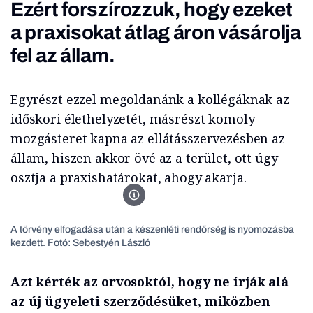
Ezért forszírozzuk, hogy ezeket
a praxisokat átlag áron vásárolja
fel az állam.
Egyrészt ezzel megoldanánk a kollégáknak az
időskori élethelyzetét, másrészt komoly
mozgásteret kapna az ellátásszervezésben az
állam, hiszen akkor övé az a terület, ott úgy
osztja a praxishatárokat, ahogy akarja.
Kincses Gyula, a MOK elnöke. Fotó: Sebestyén Lászl
A törvény elfogadása után a készenléti rendőrség is nyomozásba
kezdett. Fotó: Sebestyén László
Azt kérték az orvosoktól, hogy ne írják alá
az új ügyeleti szerződésüket, miközben