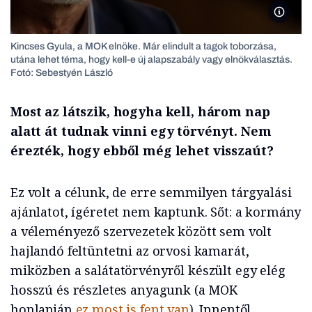
Kincses
Kincses Gyula, a MOK elnöke. Már elindult a tagok toborzása,
utána lehet téma, hogy kell-e új alapszabály vagy elnökválasztás.
Fotó: Sebestyén László
Most az látszik, hogyha kell, három nap
alatt át tudnak vinni egy törvényt. Nem
érezték, hogy ebből még lehet visszaút?
Ez volt a célunk, de erre semmilyen tárgyalási
ajánlatot, ígéretet nem kaptunk. Sőt: a kormány
a véleményező szervezetek között sem volt
hajlandó feltüntetni az orvosi kamarát,
miközben a salátatörvényről készült egy elég
hosszú és részletes anyagunk (a MOK
honlapján
ez most is fent van
). Innentől