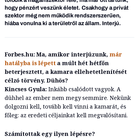
tolódik a magánszektor felé, ma már ott tartunk,
hogy pénzért veszünk életet. Csakhogy a privát
szektor még nem működik rendszerszerűen,
hiába vonulna ki a területről az állam. Interjú.
Forbes.hu: Ma, amikor interjúzunk,
már
hatályba is lépett
a múlt hét hétfőn
beterjesztett, a kamara ellehetetlenítését
célzó törvény. Dühös?
Kincses Gyula:
Inkább csalódott vagyok. A
dühhel az ember nem megy semmire. Nekünk
dolgozni kell, tovább kell vinni a kamarát, és
főleg: az eredeti céljainkat kell megvalósítani.
Számítottak egy ilyen lépésre?