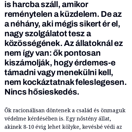
is harcba száll, amikor
reménytelen a küzdelem. De az
a néhány, aki mégis sikert ér el,
nagy szolgálatot tesz a
közösségének. Az állatoknál ez
nem így van: ők pontosan
kiszámolják, hogy érdemes-e
támadni vagy menekülni kell,
nem kockáztatnak feleslegesen.
Nincs hősieskedés.
Ők racionálisan döntenek a család és önmaguk
védelme kérdésében is. Egy nőstény állat,
akinek 8-10 évig lehet kölyke, kevésbé védi az