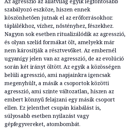
Az agresszió az állatvilág egyik legfontosabb
szabályozó eszköze, hiszen ennek
köszönhetően jutnak el az erőforrásokhoz:
táplálékhoz, vízhez, nőstényhez, fészekhez.
Nagyon sok esetben ritualizálódik az agresszió,
és olyan szelíd formákat ölt, amelyekk már
nem károsítják a résztvevőket. Az embernél
ugyanígy jelen van az agresszió, de az evolúció
során két irányt öltött. Az egyik a közösségen
belüli agresszió, ami napjainkra igencsak
megenyhült, a másik a csoportok közötti
agresszió, ami szinte változatlan, hiszen az
embert könnyű felajzani egy másik csoport
ellen. Ez jelenthet csupán kiabálást is,
súlyosabb esetben nyilazást vagy
gépfegyvereket, atombombát.