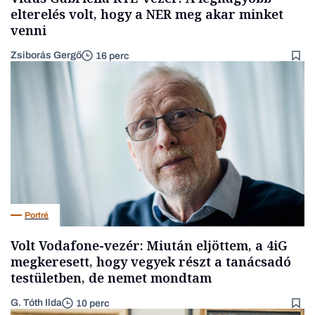
elterelés volt, hogy a NER meg akar minket
venni
Zsiborás Gergő
16 perc
Portré
Volt Vodafone-vezér: Miután eljöttem, a 4iG
megkeresett, hogy vegyek részt a tanácsadó
testületben, de nemet mondtam
G. Tóth Ilda
10 perc