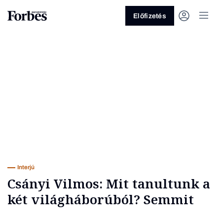
Előfizetés
Vagy fedezze fel a következő
témákat
Üzlet
Pénz
Zöld
Legyél jobb!
Interjú
Csányi Vilmos: Mit tanultunk a
két világháborúból? Semmit