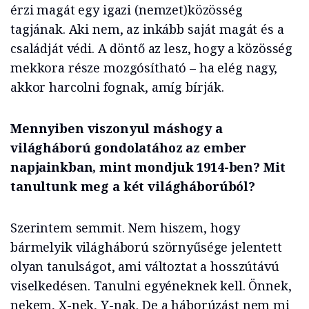
érzi magát egy igazi (nemzet)közösség
tagjának. Aki nem, az inkább saját magát és a
családját védi. A döntő az lesz, hogy a közösség
mekkora része mozgósítható – ha elég nagy,
akkor harcolni fognak, amíg bírják.
Mennyiben viszonyul máshogy a
világháború gondolatához az ember
napjainkban, mint mondjuk 1914-ben? Mit
tanultunk meg a két világháborúból?
Szerintem semmit. Nem hiszem, hogy
bármelyik világháború szörnyűsége jelentett
olyan tanulságot, ami változtat a hosszútávú
viselkedésen. Tanulni egyéneknek kell. Önnek,
nekem, X-nek, Y-nak. De a háborúzást nem mi