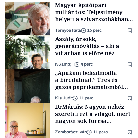
Magyar építőipari
milliárdos: Teljesítmény
helyett a szivarszobákban
akarták megbeszélni a
Tornyos Kata
15 perc
dolgokat, de én túl őszinte
Aszály, ársokk,
vagyok az ilyen
generációváltás – aki a
játszmákhoz
viharban is előre néz
K&amp;H
4 perc
Családi
„Apukám beleálmodta
vállalkozások
a birodalmat.” Üres és
gazos paprikamalomból
lett az igazi családi
Kis Judit
11 perc
fűszersztori
TÁMOGATÓI
DrMáriás: Nagyon nehéz
TARTALOM
szeretni ezt a világot, mert
nagyon sok furcsa
ellentmondás lakozik benne
Zomborácz Iván
11 perc
Családi