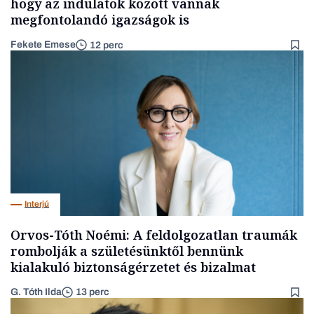
hogy az indulatok között vannak
megfontolandó igazságok is
Fekete Emese
12 perc
Interjú
Orvos-Tóth Noémi: A feldolgozatlan traumák
rombolják a születésünktől bennünk
kialakuló biztonságérzetet és bizalmat
G. Tóth Ilda
13 perc