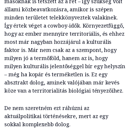
másoknak is tetszett az a rét – így szükség volt
állami közbeavatkozásra, amikor is szépen
minden területet telekkönyveztek valakinek.
Így értek véget a cowboy-idők. Környezetfüggő,
hogy az ember mennyire territoriális, és ehhez
most már nagyban hozzájárul a kulturális
faktor is. Már nem csak az a szempont, hogy
milyen jó a termőföld, hanem az is, hogy
milyen kulturális jelentőséggel bír egy helyszín
– még ha kopár és terméketlen is. Ez egy
absztrakt dolog, aminek valójában már kevés
köze van a territorialitás biológiai tényezőihez.
De nem szeretném ezt ráhúzni az
aktuálpolitikai történésekre, mert az egy
sokkal komplexebb dolog.