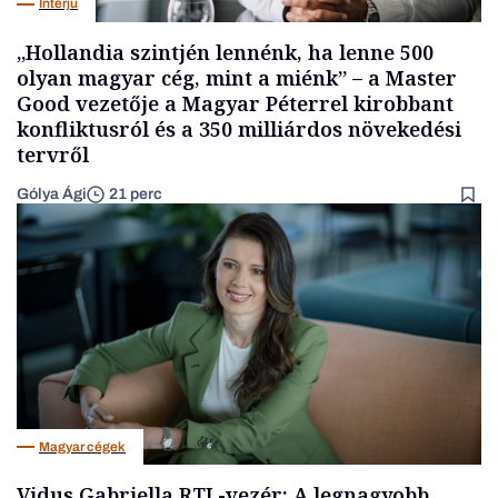
Interjú
„Hollandia szintjén lennénk, ha lenne 500
olyan magyar cég, mint a miénk” – a Master
Good vezetője a Magyar Péterrel kirobbant
konfliktusról és a 350 milliárdos növekedési
tervről
Gólya Ági
21 perc
Magyar cégek
Vidus Gabriella RTL-vezér: A legnagyobb