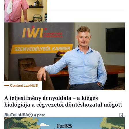
vállalkozások
Interjú
Content Lab HUB
A teljesítmény árnyoldala – a kiégés
biológiája a cégvezetői döntéshozatal mögött
BioTechUSA
4 perc