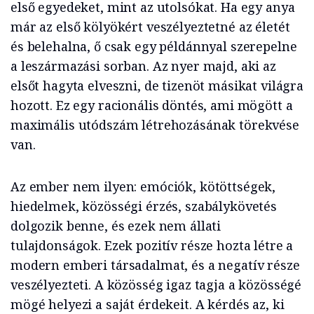
első egyedeket, mint az utolsókat. Ha egy anya
már az első kölyökért veszélyeztetné az életét
és belehalna, ő csak egy példánnyal szerepelne
a leszármazási sorban. Az nyer majd, aki az
elsőt hagyta elveszni, de tizenöt másikat világra
hozott. Ez egy racionális döntés, ami mögött a
maximális utódszám létrehozásának törekvése
van.
Az ember nem ilyen: emóciók, kötöttségek,
hiedelmek, közösségi érzés, szabálykövetés
dolgozik benne, és ezek nem állati
tulajdonságok. Ezek pozitív része hozta létre a
modern emberi társadalmat, és a negatív része
veszélyezteti. A közösség igaz tagja a közösségé
mögé helyezi a saját érdekeit. A kérdés az, ki