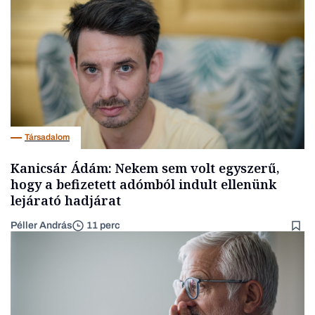
Társadalom
Kanicsár Ádám: Nekem sem volt egyszerű,
hogy a befizetett adómból indult ellenünk
lejárató hadjárat
Péller András
11 perc