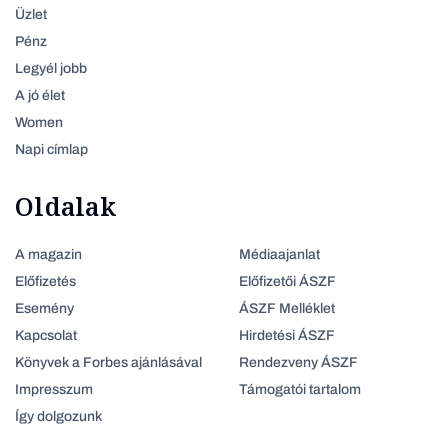
Üzlet
Pénz
Legyél jobb
A jó élet
Women
Napi címlap
Oldalak
A magazin
Médiaajanlat
Előfizetés
Előfizetői ÁSZF
Esemény
ÁSZF Melléklet
Kapcsolat
Hirdetési ÁSZF
Könyvek a Forbes ajánlásával
Rendezveny ÁSZF
Impresszum
Támogatói tartalom
Így dolgozunk