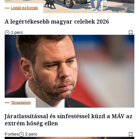
Listák és Extrák
A legértékesebb magyar celebek 2026
1 perc
Társadalom
Járatlassítással és sínfestéssel küzd a MÁV az
extrém hőség ellen
Forbes
2 perc