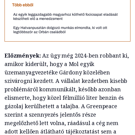
Több ebből
Az egyik leggazdagabb magyarhoz köthető focicsapat eladását
készítheti elő a menedzsment
Egy Hatvanpusztán dolgozó munkás elmondta, ki volt ott
legtöbbször az Orbán családból
Előzmények:
Az ügy még 2024-ben robbant ki,
amikor kiderült, hogy a Mol egyik
üzemanyagvezetéke Gárdony közelében
szivárogni kezdett. A vállalat kezdetben kisebb
problémáról kommunikált, később azonban
elismerte, hogy közel félmillió liter benzin és
gázolaj kerülhetett a talajba. A Greenpeace
szerint a szennyezés jelentős része
megelőzhető lett volna, ráadásul a cég nem
adott kellően átlátható tájékoztatást sem a