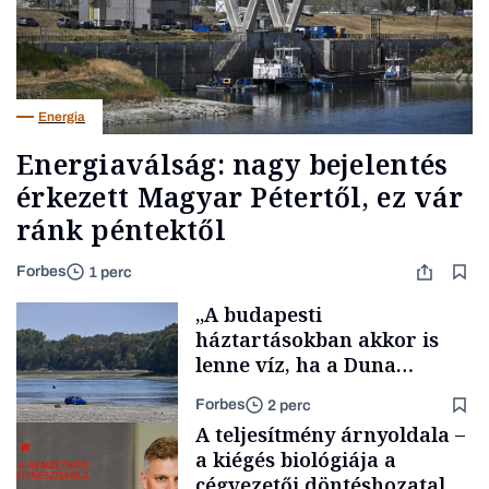
Energia
Energiaválság: nagy bejelentés
érkezett Magyar Pétertől, ez vár
ránk péntektől
Forbes
1 perc
„A budapesti
háztartásokban akkor is
lenne víz, ha a Duna
medrében már egy cseppet
Forbes
2 perc
se találnánk”
A teljesítmény árnyoldala –
a kiégés biológiája a
cégvezetői döntéshozatal