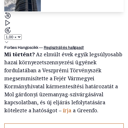
Forbes Hangoscikk
—
Regisztrálj és hallgasd!
Mi történt?
Az elmúlt évek egyik legsúlyosabb
hazai környezetszennyezési ügyének
fordulatában a Veszprémi Törvényszék
megsemmisítette a Fejér Vármegyei
Kormányhivatal kármentesítési határozatát a
Mol gárdonyi üzemanyag-szivárgásával
kapcsolatban, és új eljárás lefolytatására
kötelezte a hatóságot –
írja
a Greenfo.