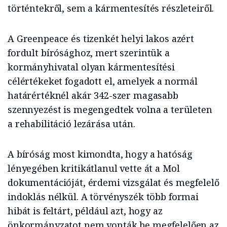
történtekről, sem a kármentesítés részleteiről.
A Greenpeace és tizenkét helyi lakos azért
fordult bírósághoz, mert szerintük a
kormányhivatal olyan kármentesítési
célértékeket fogadott el, amelyek a normál
határértéknél akár 342-szer magasabb
szennyezést is megengedtek volna a területen
a rehabilitáció lezárása után.
A bíróság most kimondta, hogy a hatóság
lényegében kritikátlanul vette át a Mol
dokumentációját, érdemi vizsgálat és megfelelő
indoklás nélkül. A törvényszék több formai
hibát is feltárt, például azt, hogy az
önkormányzatot nem vonták be megfelelően az