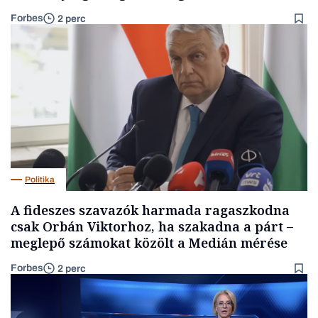
Forbes
2 perc
Politika
A fideszes szavazók harmada ragaszkodna
csak Orbán Viktorhoz, ha szakadna a párt –
meglepő számokat közölt a Medián mérése
Forbes
2 perc