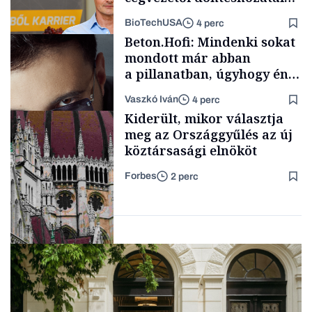
mögött
BioTechUSA
4 perc
Energia
Beton.Hofi: Mindenki sokat
mondott már abban
a pillanatban, úgyhogy én
a legsarkosabb
Vaszkó Iván
4 perc
gondolataimat akartam
Content Lab HUB
Kiderült, mikor választja
kimondani
meg az Országgyűlés az új
köztársasági elnököt
Forbes
2 perc
Forbes-sztori
Politika