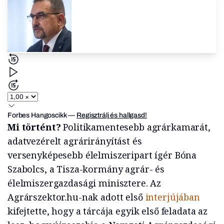
Forbes Hangoscikk
—
Regisztrálj és hallgasd!
Mi történt?
Politikamentesebb agrárkamarát,
adatvezérelt agrárirányítást és
versenyképesebb élelmiszeripart ígér Bóna
Szabolcs, a Tisza-kormány agrár- és
élelmiszergazdasági minisztere. Az
Agrárszektor.hu-nak adott első
interjújában
kifejtette, hogy a tárcája egyik első feladata az