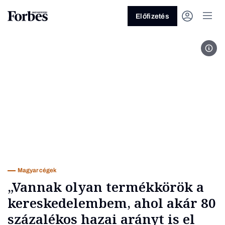
Előfizetés
Kép 
Vagy fedezze fel a következő
témákat
Üzlet
Pénz
Zöld
Legyél jobb!
Magyar cégek
„Vannak olyan termékkörök a
kereskedelembem, ahol akár 80
százalékos hazai arányt is el