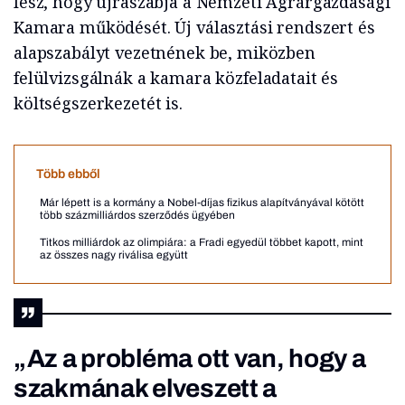
lesz, hogy újraszabja a Nemzeti Agrárgazdasági
Kamara működését. Új választási rendszert és
alapszabályt vezetnének be, miközben
felülvizsgálnák a kamara közfeladatait és
költségszerkezetét is.
Több ebből
Már lépett is a kormány a Nobel-díjas fizikus alapítványával kötött
több százmilliárdos szerződés ügyében
Titkos milliárdok az olimpiára: a Fradi egyedül többet kapott, mint
az összes nagy riválisa együtt
„Az a probléma ott van, hogy a
szakmának elveszett a