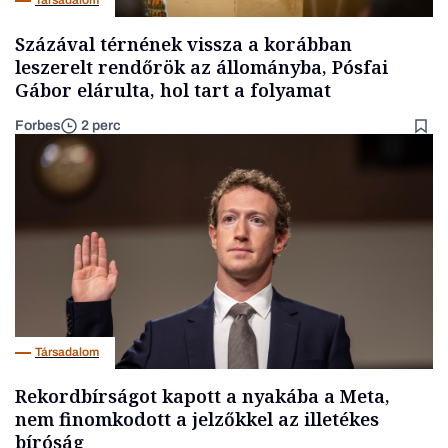
Társadalom
Százával térnének vissza a korábban
leszerelt rendőrök az állományba, Pósfai
Gábor elárulta, hol tart a folyamat
Forbes
2 perc
Társadalom
Rekordbírságot kapott a nyakába a Meta,
nem finomkodott a jelzőkkel az illetékes
bíróság