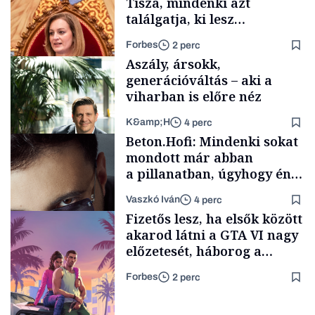
Tisza, mindenki azt
találgatja, ki lesz
szombaton a befutó –
Forbes
2 perc
soroljuk az eddig felmerült
Aszály, ársokk,
neveket
generációváltás – aki a
viharban is előre néz
K&amp;H
4 perc
Politika
Beton.Hofi: Mindenki sokat
mondott már abban
a pillanatban, úgyhogy én
a legsarkosabb
Vaszkó Iván
4 perc
gondolataimat akartam
TÁMOGATÓI
Fizetős lesz, ha elsők között
TARTALOM
kimondani
akarod látni a GTA VI nagy
előzetesét, háborog a
gamer közösség
Forbes
2 perc
Forbes-sztori