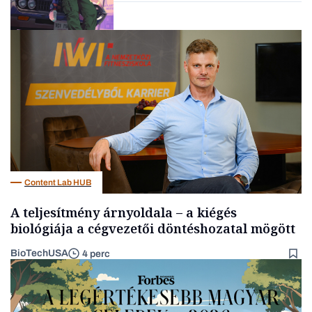
Tech
Content Lab HUB
A teljesítmény árnyoldala – a kiégés
biológiája a cégvezetői döntéshozatal mögött
BioTechUSA
4 perc