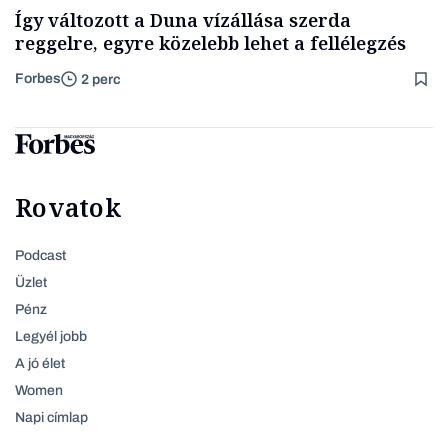
Így változott a Duna vízállása szerda
reggelre, egyre közelebb lehet a fellélegzés
Forbes
2 perc
Rovatok
Podcast
Üzlet
Pénz
Legyél jobb
A jó élet
Women
Napi címlap