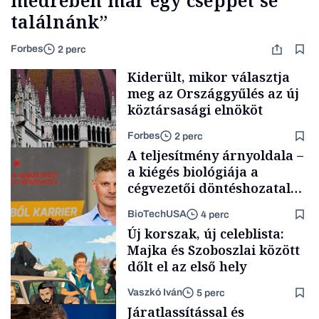
medrében már egy cseppet se
találnánk”
Forbes
2 perc
Kiderült, mikor választja
meg az Országgyűlés az új
köztársasági elnököt
Forbes
2 perc
A teljesítmény árnyoldala –
a kiégés biológiája a
cégvezetői döntéshozatal
mögött
BioTechUSA
4 perc
Politika
Új korszak, új celeblista:
Majka és Szoboszlai között
dőlt el az első hely
Vaszkó Iván
5 perc
Content Lab HUB
Járatlassítással és