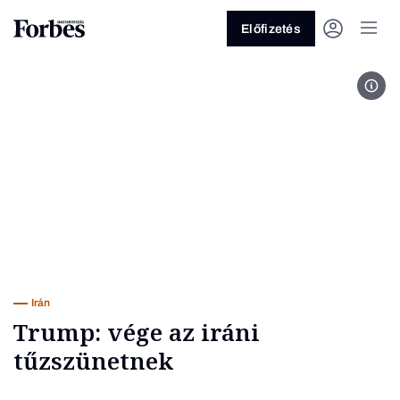
Előfizetés
Fot
Vagy fedezze fel a következő
témákat
Üzlet
Pénz
Zöld
Legyél jobb!
Irán
Trump: vége az iráni
tűzszünetnek