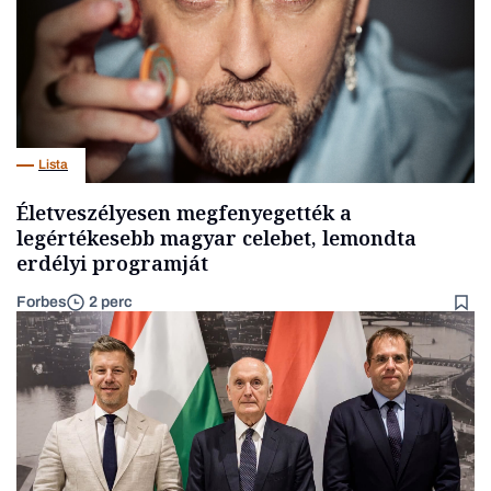
Lista
Életveszélyesen megfenyegették a
legértékesebb magyar celebet, lemondta
erdélyi programját
Forbes
2 perc