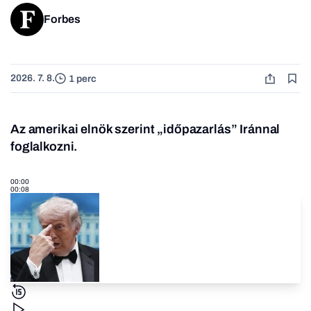
Forbes
2026. 7. 8.
1 perc
Az amerikai elnök szerint „időpazarlás” Iránnal
foglalkozni.
00:00
00:08