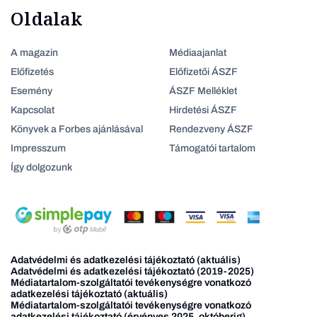
Oldalak
A magazin
Médiaajanlat
Előfizetés
Előfizetői ÁSZF
Esemény
ÁSZF Melléklet
Kapcsolat
Hirdetési ÁSZF
Könyvek a Forbes ajánlásával
Rendezveny ÁSZF
Impresszum
Támogatói tartalom
Így dolgozunk
Adatvédelmi és adatkezelési tájékoztató (aktuális)
Adatvédelmi és adatkezelési tájékoztató (2019-2025)
Médiatartalom-szolgáltatói tevékenységre vonatkozó
adatkezelési tájékoztató (aktuális)
Médiatartalom-szolgáltatói tevékenységre vonatkozó
adatkezelési tájékoztató (érvényes 2025. októberig)