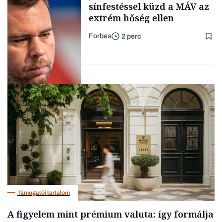
sínfestéssel küzd a MÁV az
extrém hőség ellen
Forbes
2 perc
Lista
Társadalom
Támogatói tartalom
A figyelem mint prémium valuta: így formálja