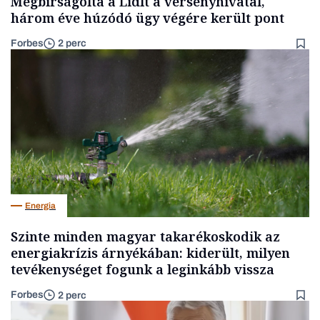
Megbírságolta a Lidlt a versenyhivatal,
három éve húzódó ügy végére került pont
Forbes
2 perc
Energia
Szinte minden magyar takarékoskodik az
energiakrízis árnyékában: kiderült, milyen
tevékenységet fogunk a leginkább vissza
Forbes
2 perc