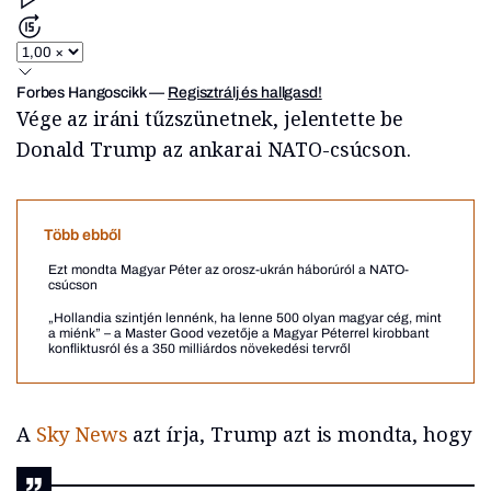
Forbes Hangoscikk
—
Regisztrálj és hallgasd!
Vége az iráni tűzszünetnek, jelentette be
Donald Trump az ankarai NATO-csúcson.
Több ebből
Ezt mondta Magyar Péter az orosz-ukrán háborúról a NATO-
csúcson
„Hollandia szintjén lennénk, ha lenne 500 olyan magyar cég, mint
a miénk” – a Master Good vezetője a Magyar Péterrel kirobbant
konfliktusról és a 350 milliárdos növekedési tervről
A
Sky News
azt írja, Trump azt is mondta, hogy