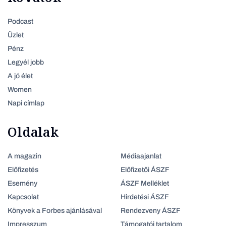
Podcast
Üzlet
Pénz
Legyél jobb
A jó élet
Women
Napi címlap
Oldalak
A magazin
Médiaajanlat
Előfizetés
Előfizetői ÁSZF
Esemény
ÁSZF Melléklet
Kapcsolat
Hirdetési ÁSZF
Könyvek a Forbes ajánlásával
Rendezveny ÁSZF
Impresszum
Támogatói tartalom