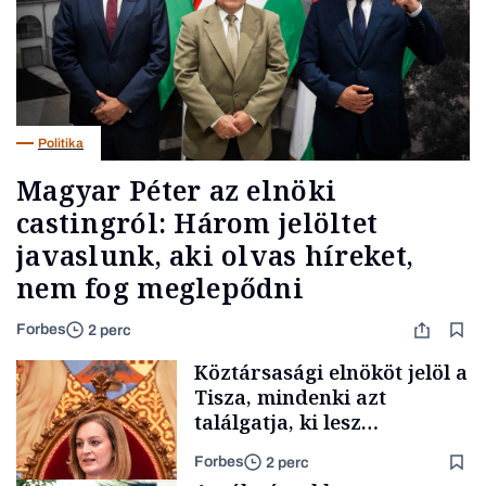
Politika
Magyar Péter az elnöki
castingról: Három jelöltet
javaslunk, aki olvas híreket,
nem fog meglepődni
Forbes
2 perc
Köztársasági elnököt jelöl a
Tisza, mindenki azt
találgatja, ki lesz
szombaton a befutó –
Forbes
2 perc
soroljuk az eddig felmerült