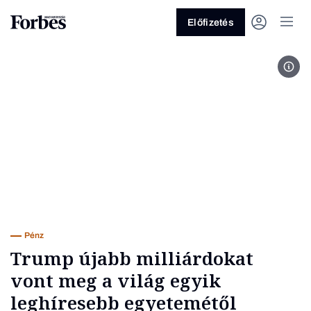
Előfizetés
Offi
Vagy fedezze fel a következő
témákat
Üzlet
Pénz
Zöld
Legyél jobb!
Pénz
Trump újabb milliárdokat
vont meg a világ egyik
leghíresebb egyetemétől