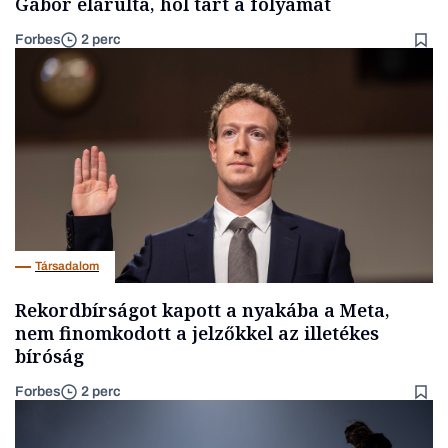
Gábor elárulta, hol tart a folyamat
Forbes
2 perc
Társadalom
Rekordbírságot kapott a nyakába a Meta,
nem finomkodott a jelzőkkel az illetékes
bíróság
Forbes
2 perc