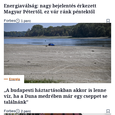
Energiaválság: nagy bejelentés érkezett
Magyar Pétertől, ez vár ránk péntektől
Forbes
1 perc
Energia
„A budapesti háztartásokban akkor is lenne
víz, ha a Duna medrében már egy cseppet se
találnánk”
Forbes
2 perc