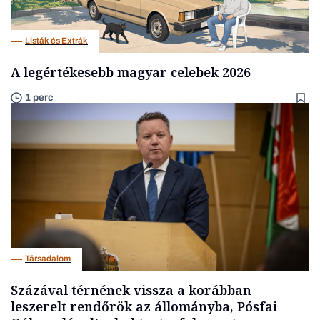
Listák és Extrák
A legértékesebb magyar celebek 2026
1 perc
Társadalom
Százával térnének vissza a korábban
leszerelt rendőrök az állományba, Pósfai