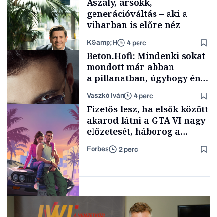
Aszály, ársokk,
neveket
generációváltás – aki a
viharban is előre néz
K&amp;H
4 perc
Politika
Beton.Hofi: Mindenki sokat
mondott már abban
a pillanatban, úgyhogy én
a legsarkosabb
Vaszkó Iván
4 perc
gondolataimat akartam
TÁMOGATÓI
Fizetős lesz, ha elsők között
TARTALOM
kimondani
akarod látni a GTA VI nagy
előzetesét, háborog a
gamer közösség
Forbes
2 perc
Forbes-sztori
Tech