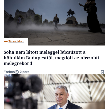
Társadalom
Soha nem látott meleggel búcsúzott a
hőhullám Budapesttől, megdőlt az abszolút
melegrekord
Forbes
2 perc