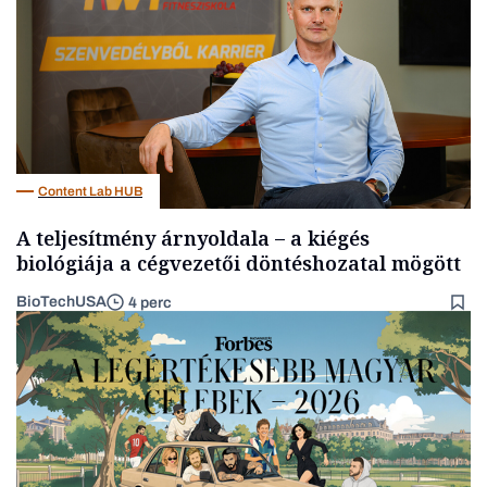
Content Lab HUB
A teljesítmény árnyoldala – a kiégés
biológiája a cégvezetői döntéshozatal mögött
BioTechUSA
4 perc