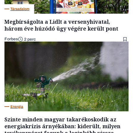
Társadalom
Megbírságolta a Lidlt a versenyhivatal,
három éve húzódó ügy végére került pont
Forbes
2 perc
Energia
Szinte minden magyar takarékoskodik az
energiakrízis árnyékában: kiderült, milyen