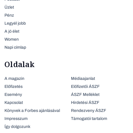
Üzlet
Pénz
Legyél jobb
A jó élet
Women
Napi címlap
Oldalak
A magazin
Médiaajanlat
Előfizetés
Előfizetői ÁSZF
Esemény
ÁSZF Melléklet
Kapcsolat
Hirdetési ÁSZF
Könyvek a Forbes ajánlásával
Rendezveny ÁSZF
Impresszum
Támogatói tartalom
Így dolgozunk