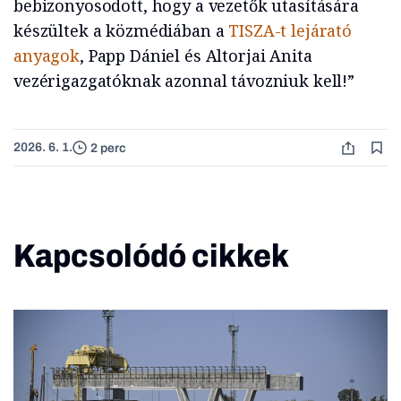
bebizonyosodott, hogy a vezetők utasítására
készültek a közmédiában a
TISZA-t lejárató
anyagok
, Papp Dániel és Altorjai Anita
vezérigazgatóknak azonnal távozniuk kell!”
2026. 6. 1.
2 perc
Kapcsolódó cikkek