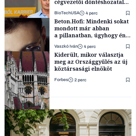
cégvezetői döntéshozatal
mögött
BioTechUSA
4 perc
Energia
Beton.Hofi: Mindenki sokat
mondott már abban
a pillanatban, úgyhogy én
a legsarkosabb
Vaszkó Iván
4 perc
gondolataimat akartam
Content Lab HUB
Kiderült, mikor választja
kimondani
meg az Országgyűlés az új
köztársasági elnököt
Forbes
2 perc
Forbes-sztori
Politika