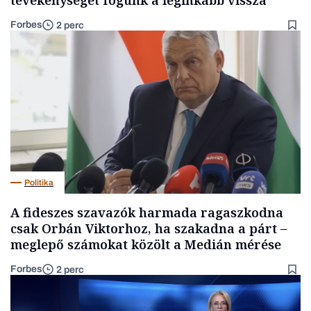
tevékenységet fogunk a leginkább vissza
Forbes
2 perc
Politika
A fideszes szavazók harmada ragaszkodna
csak Orbán Viktorhoz, ha szakadna a párt –
meglepő számokat közölt a Medián mérése
Forbes
2 perc