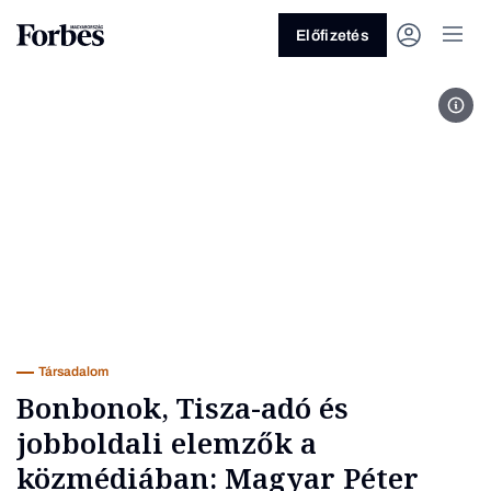
Előfizetés
MTI
Vagy fedezze fel a következő
témákat
Üzlet
Pénz
Zöld
Legyél jobb!
Társadalom
Bonbonok, Tisza-adó és
jobboldali elemzők a
közmédiában: Magyar Péter