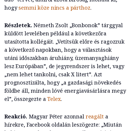
hogy
semmi köze nincs a párthoz
.
Részletek.
Németh Zsolt „Bonbonok” tárggyal
küldött levelében például a következőra
utasította kollégáit. „Vetítsük előre és ragozzuk
a következő napokban, hogy a választások
utáni időszakban áruhiány, üzemanyaghiány
lesz Európában”, de jegyrendszer is lehet, vagy
„nem lehet tankolni, csak X litert”. Azt
prognosztizálta, hogy „a gazdasági növekedés
földbe áll, minden lóvé energiavásárlásra megy
el”, összegezte a
Telex
.
Reakció.
Magyar Péter azonnal
reagált
a
hírekre, Facebook oldalán leszögezte: „Miután