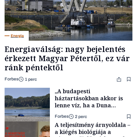
Energia
Energiaválság: nagy bejelentés
érkezett Magyar Pétertől, ez vár
ránk péntektől
Forbes
1 perc
„A budapesti
háztartásokban akkor is
lenne víz, ha a Duna
medrében már egy cseppet
Forbes
2 perc
se találnánk”
A teljesítmény árnyoldala –
a kiégés biológiája a