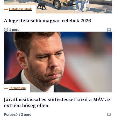
Listák és Extrák
A legértékesebb magyar celebek 2026
1 perc
Társadalom
Járatlassítással és sínfestéssel küzd a MÁV az
extrém hőség ellen
Forbes
2 perc