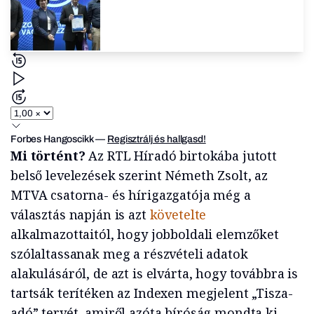
Forbes Hangoscikk
—
Regisztrálj és hallgasd!
Mi történt?
Az RTL Híradó birtokába jutott
belső levelezések szerint Németh Zsolt, az
MTVA csatorna- és hírigazgatója még a
választás napján is azt
követelte
alkalmazottaitól, hogy jobboldali elemzőket
szólaltassanak meg a részvételi adatok
alakulásáról, de azt is elvárta, hogy továbbra is
tartsák terítéken az Indexen megjelent „Tisza-
adó” tervét, amiről azóta bíróság mondta ki,