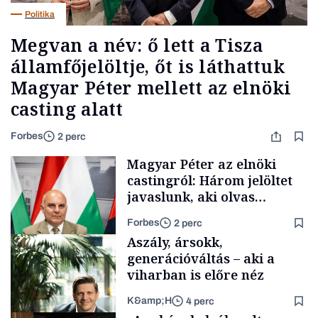
Politika
Megvan a név: ő lett a Tisza
államfőjelöltje, őt is láthattuk
Magyar Péter mellett az elnöki
casting alatt
Forbes
2 perc
Magyar Péter az elnöki
castingról: Három jelöltet
javaslunk, aki olvas
híreket, nem fog
Forbes
2 perc
meglepődni
Aszály, ársokk,
generációváltás – aki a
viharban is előre néz
K&amp;H
4 perc
Politika