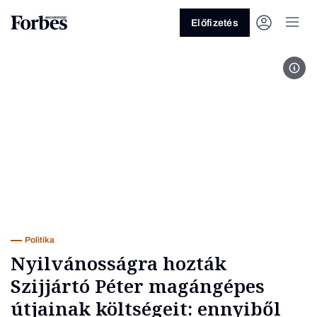
Előfizetés
Fot
Vagy fedezze fel a következő
témákat
Üzlet
Pénz
Zöld
Legyél jobb!
Politika
Nyilvánosságra hozták
Szijjártó Péter magángépes
útjainak költségeit: ennyiből