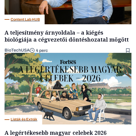
Content Lab HUB
A teljesítmény árnyoldala – a kiégés
biológiája a cégvezetői döntéshozatal mögött
BioTechUSA
4 perc
Listák és Extrák
A legértékesebb magyar celebek 2026