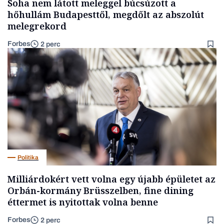
Soha nem látott meleggel búcsúzott a
hőhullám Budapesttől, megdőlt az abszolút
melegrekord
Forbes
2 perc
Politika
Milliárdokért vett volna egy újabb épületet az
Orbán-kormány Brüsszelben, fine dining
éttermet is nyitottak volna benne
Forbes
2 perc