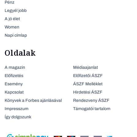
Pénz
Legyél jobb
A jó élet
Women
Napi címlap
Oldalak
A magazin
Médiaajanlat
Előfizetés
Előfizetői ÁSZF
Esemény
ÁSZF Melléklet
Kapcsolat
Hirdetési ÁSZF
Könyvek a Forbes ajánlásával
Rendezveny ÁSZF
Impresszum
Támogatói tartalom
Így dolgozunk