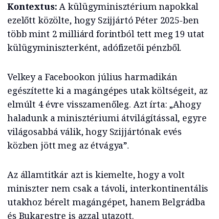
Kontextus:
A külügyminisztérium napokkal
ezelőtt közölte, hogy Szijjártó Péter 2025-ben
több mint 2 milliárd forintból tett meg 19 utat
külügyminiszterként, adófizetői pénzből.
Velkey a Facebookon július harmadikán
egészítette ki a magángépes utak költségeit, az
elmúlt 4 évre visszamenőleg. Azt írta: „Ahogy
haladunk a minisztériumi átvilágítással, egyre
világosabbá válik, hogy Szijjártónak evés
közben jött meg az étvágya”.
Az államtitkár azt is kiemelte, hogy a volt
miniszter nem csak a távoli, interkontinentális
utakhoz bérelt magángépet, hanem Belgrádba
és Bukarestre is azzal utazott.