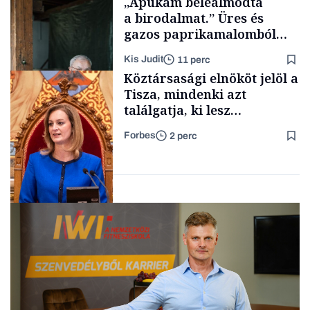
„Apukám beleálmodta
a birodalmat.” Üres és
gazos paprikamalomból
lett az igazi családi
Kis Judit
11 perc
fűszersztori
TÁMOGATÓI
Köztársasági elnököt jelöl a
TARTALOM
Tisza, mindenki azt
találgatja, ki lesz
szombaton a befutó –
Forbes
2 perc
soroljuk az eddig felmerült
Családi
vállalkozások
neveket
Politika