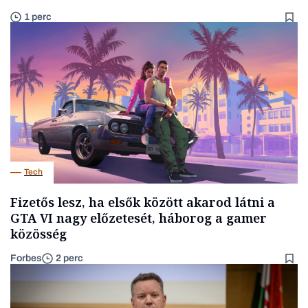
1 perc
Tech
Fizetős lesz, ha elsők között akarod látni a
GTA VI nagy előzetesét, háborog a gamer
közösség
Forbes
2 perc