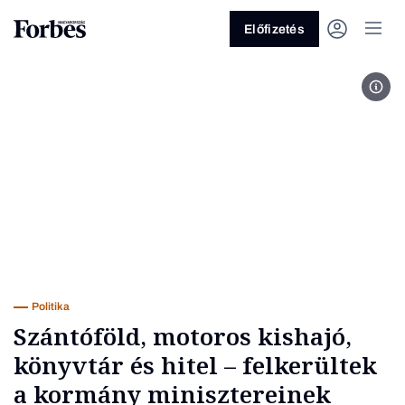
Előfizetés
Fotó
Vagy fedezze fel a következő
témákat
Üzlet
Pénz
Zöld
Legyél jobb!
Politika
Szántóföld, motoros kishajó,
könyvtár és hitel – felkerültek
a kormány minisztereinek