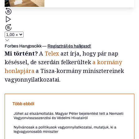
Forbes Hangoscikk
—
Regisztrálj és hallgasd!
Mi történt?
A
Telex
azt írja, hogy pár nap
késéssel, de szerdán felkerültek
a kormány
honlapjára
a Tisza-kormány minisztereinek
vagyonnyilatkozatai.
Több ebből
Jöhet az elszámoltatás. Magyar Péter bejelentést tett a Nemzeti
Vagyonvisszaszerzési és Védelmi Hivatalról
Nyilvánosak a politikusok vagyonnyilatkozatai, mutatjuk, ki a
legvagyonosabb miniszter