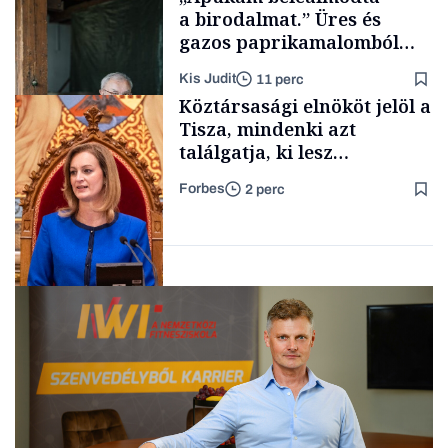
a birodalmat.” Üres és
gazos paprikamalomból
lett az igazi családi
Kis Judit
11 perc
fűszersztori
TÁMOGATÓI
Köztársasági elnököt jelöl a
TARTALOM
Tisza, mindenki azt
találgatja, ki lesz
szombaton a befutó –
Forbes
2 perc
soroljuk az eddig felmerült
Családi
vállalkozások
neveket
Politika