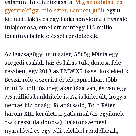
valamint hiteltartozása is.
Míg az oktatási és
gyermekügyi miniszter, Lannert Judit
egy II.
kerületi lakás és egy badacsonytomaji nyaraló
tulajdonosa, emellett mintegy 115 millió
forintnyi befektetéssel rendelkezik.
Az igazságügyi miniszter, Görög Márta egy
szegedi családi ház és lakás tulajdonosa fele
részben, egy 2018-as BMW X5-össel közlekedik.
Beszámolója szerint értékpapírokban több
mint 34 milliós megtakarítása van, és van egy
7,5 milliós bankhitele is. Az is kiderült, hogy a
nemzetbiztonsági főtanácsadó, Tóth Péter
három XIII. kerületi ingatlannal (az egyiknek
csak résztulajdonosa), balatonszemesi
nyaralóval és egy váli telekkel rendelkezik,