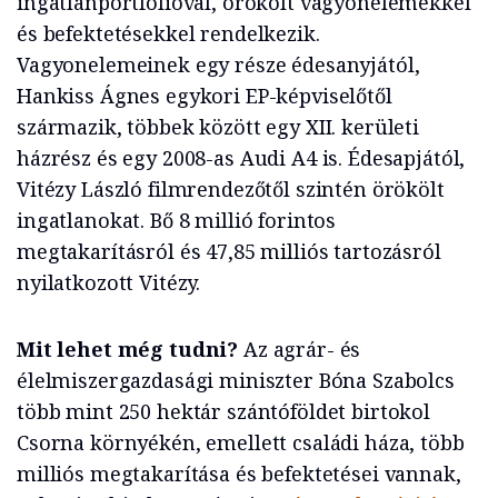
ingatlanportfólióval, örökölt vagyonelemekkel
és befektetésekkel rendelkezik.
Vagyonelemeinek egy része édesanyjától,
Hankiss Ágnes egykori EP-képviselőtől
származik, többek között egy XII. kerületi
házrész és egy 2008-as Audi A4 is. Édesapjától,
Vitézy László filmrendezőtől szintén örökölt
ingatlanokat. Bő 8 millió forintos
megtakarításról és 47,85 milliós tartozásról
nyilatkozott Vitézy.
Mit lehet még tudni?
Az agrár- és
élelmiszergazdasági miniszter Bóna Szabolcs
több mint 250 hektár szántóföldet birtokol
Csorna környékén, emellett családi háza, több
milliós megtakarítása és befektetései vannak,