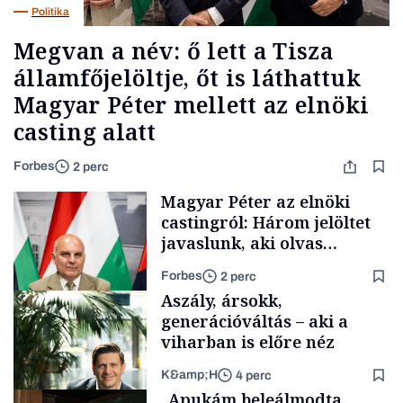
Politika
Megvan a név: ő lett a Tisza
államfőjelöltje, őt is láthattuk
Magyar Péter mellett az elnöki
casting alatt
Forbes
2 perc
Magyar Péter az elnöki
castingról: Három jelöltet
javaslunk, aki olvas
híreket, nem fog
Forbes
2 perc
meglepődni
Aszály, ársokk,
generációváltás – aki a
viharban is előre néz
K&amp;H
4 perc
Politika
„Apukám beleálmodta