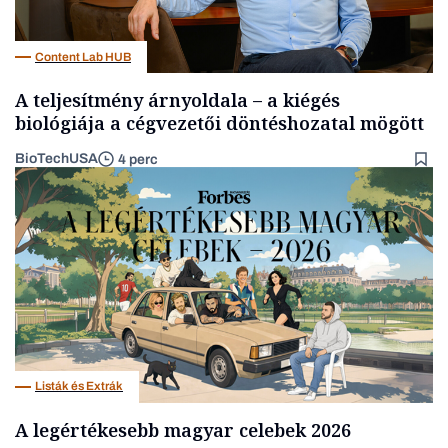
Content Lab HUB
A teljesítmény árnyoldala – a kiégés
biológiája a cégvezetői döntéshozatal mögött
BioTechUSA
4 perc
Listák és Extrák
A legértékesebb magyar celebek 2026