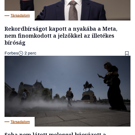
Társadalom
Rekordbírságot kapott a nyakába a Meta,
nem finomkodott a jelzőkkel az illetékes
bíróság
Forbes
2 perc
Társadalom
Soha nem látott meleggel búcsúzott a