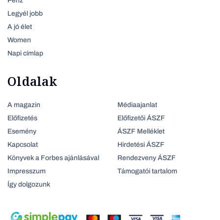
Pénz
Legyél jobb
A jó élet
Women
Napi címlap
Oldalak
A magazin
Médiaajanlat
Előfizetés
Előfizetői ÁSZF
Esemény
ÁSZF Melléklet
Kapcsolat
Hirdetési ÁSZF
Könyvek a Forbes ajánlásával
Rendezveny ÁSZF
Impresszum
Támogatói tartalom
Így dolgozunk