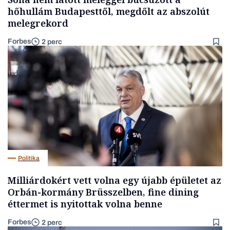
hőhullám Budapesttől, megdőlt az abszolút
melegrekord
Forbes
2 perc
Politika
Milliárdokért vett volna egy újabb épületet az
Orbán-kormány Brüsszelben, fine dining
éttermet is nyitottak volna benne
Forbes
2 perc