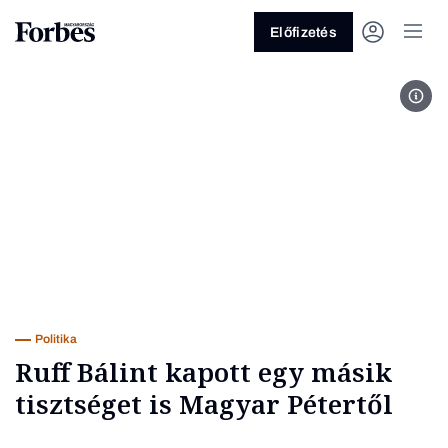
Előfizetés
Fotó
Vagy fedezze fel a következő
témákat
Üzlet
Pénz
Zöld
Legyél jobb!
Politika
Ruff Bálint kapott egy másik
tisztséget is Magyar Pétertől