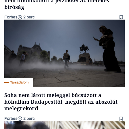
nem finomkodott a jelzőkkel az illetékes
bíróság
Forbes
2 perc
Társadalom
Soha nem látott meleggel búcsúzott a
hőhullám Budapesttől, megdőlt az abszolút
melegrekord
Forbes
2 perc