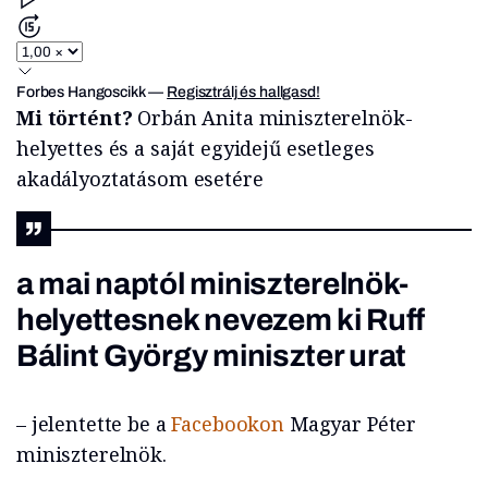
Forbes Hangoscikk
—
Regisztrálj és hallgasd!
Mi történt?
Orbán Anita miniszterelnök-
helyettes és a saját egyidejű esetleges
akadályoztatásom esetére
a mai naptól miniszterelnök-
helyettesnek nevezem ki Ruff
Bálint György miniszter urat
– jelentette be a
Facebookon
Magyar Péter
miniszterelnök.