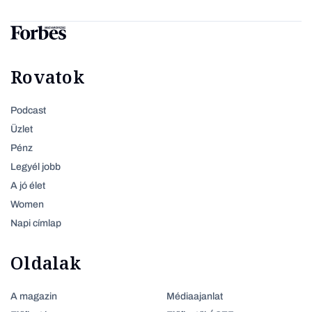
Rovatok
Podcast
Üzlet
Pénz
Legyél jobb
A jó élet
Women
Napi címlap
Oldalak
A magazin
Médiaajanlat