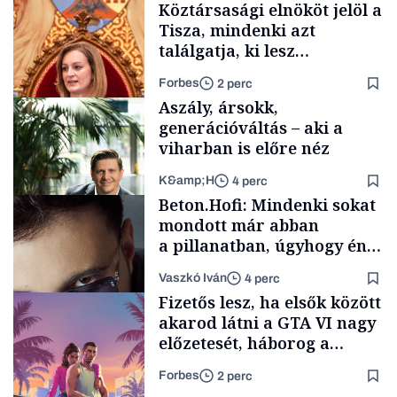
Köztársasági elnököt jelöl a
Tisza, mindenki azt
találgatja, ki lesz
szombaton a befutó –
Forbes
2 perc
soroljuk az eddig felmerült
Aszály, ársokk,
neveket
generációváltás – aki a
viharban is előre néz
K&amp;H
4 perc
Politika
Beton.Hofi: Mindenki sokat
mondott már abban
a pillanatban, úgyhogy én
a legsarkosabb
Vaszkó Iván
4 perc
gondolataimat akartam
TÁMOGATÓI
Fizetős lesz, ha elsők között
TARTALOM
kimondani
akarod látni a GTA VI nagy
előzetesét, háborog a
gamer közösség
Forbes
2 perc
Forbes-sztori