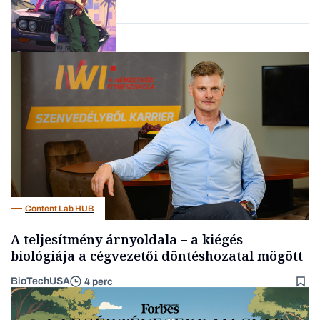
Tech
Content Lab HUB
A teljesítmény árnyoldala – a kiégés
biológiája a cégvezetői döntéshozatal mögött
BioTechUSA
4 perc