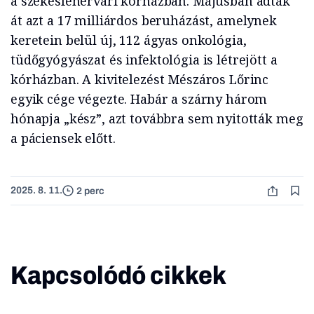
a székesfehérvári kórházban. Májusban adták
át azt a 17 milliárdos beruházást, amelynek
keretein belül új, 112 ágyas onkológia,
tüdőgyógyászat és infektológia is létrejött a
kórházban. A kivitelezést Mészáros Lőrinc
egyik cége végezte. Habár a szárny három
hónapja „kész”, azt továbbra sem nyitották meg
a páciensek előtt.
2025. 8. 11.
2 perc
Kapcsolódó cikkek