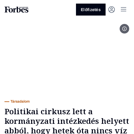
Előfizetés
Taká
Vagy fedezze fel a következő
témákat
Üzlet
Pénz
Zöld
Legyél jobb!
Társadalom
Politikai cirkusz lett a
kormányzati intézkedés helyett
abból, hogy hetek óta nincs víz