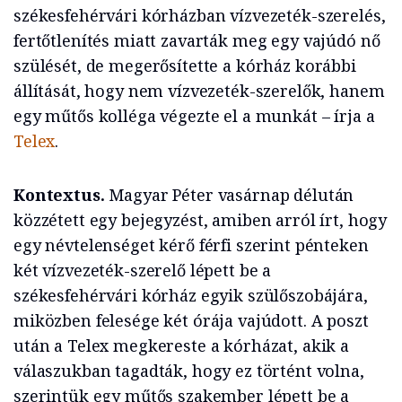
székesfehérvári kórházban vízvezeték-szerelés,
fertőtlenítés miatt zavarták meg egy vajúdó nő
szülését, de megerősítette a kórház korábbi
állítását, hogy nem vízvezeték-szerelők, hanem
egy műtős kolléga végezte el a munkát – írja a
Telex
.
Kontextus.
Magyar Péter vasárnap délután
közzétett egy bejegyzést, amiben arról írt, hogy
egy névtelenséget kérő férfi szerint pénteken
két vízvezeték-szerelő lépett be a
székesfehérvári kórház egyik szülőszobájára,
miközben felesége két órája vajúdott. A poszt
után a Telex megkereste a kórházat, akik a
válaszukban tagadták, hogy ez történt volna,
szerintük egy műtős szakember lépett be a