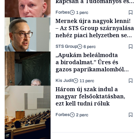
kapcsán a Tudományos és
Technológiai Miniszterium,
Forbes
1 perc
nem akármilyen gyanúval
Mernek újra nagyok lenni!
– Az STS Group szárnyalása
nehéz piaci helyzetben sem
lassult
STS Group
6 perc
Politika
„Apukám beleálmodta
a birodalmat.” Üres és
gazos paprikamalomból
lett az igazi családi
Kis Judit
11 perc
fűszersztori
Támogatói tartalom
Három új szak indul a
magyar felsőoktatásban,
ezt kell tudni róluk
Forbes
2 perc
Családi
vállalkozások