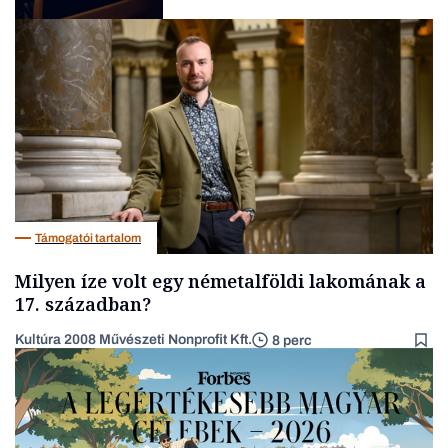
Társadalom
Támogatói tartalom
Milyen íze volt egy németalföldi lakomának a
17. században?
Kultúra 2008 Művészeti Nonprofit Kft.
8 perc