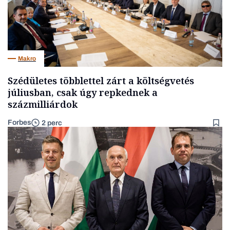
Makro
Szédületes többlettel zárt a költségvetés
júliusban, csak úgy repkednek a
százmilliárdok
Forbes
2 perc