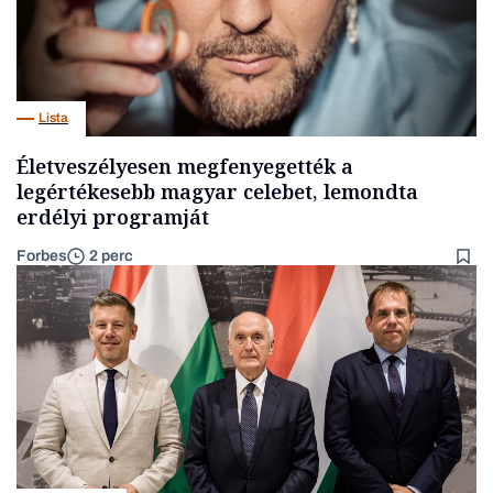
Lista
Életveszélyesen megfenyegették a
legértékesebb magyar celebet, lemondta
erdélyi programját
Forbes
2 perc