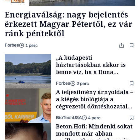
Energia
Energiaválság: nagy bejelentés
érkezett Magyar Pétertől, ez vár
ránk péntektől
Forbes
1 perc
„A budapesti
háztartásokban akkor is
lenne víz, ha a Duna
medrében már egy cseppet
Forbes
2 perc
se találnánk”
A teljesítmény árnyoldala –
a kiégés biológiája a
cégvezetői döntéshozatal
mögött
BioTechUSA
4 perc
Energia
Beton.Hofi: Mindenki sokat
mondott már abban