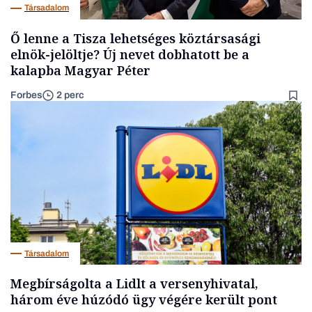
Társadalom
Ő lenne a Tisza lehetséges köztársasági
elnök-jelöltje? Új nevet dobhatott be a
kalapba Magyar Péter
Forbes
2 perc
Társadalom
Megbírságolta a Lidlt a versenyhivatal,
három éve húzódó ügy végére került pont