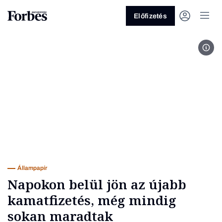
Előfizetés
Buda
Vagy fedezze fel a következő
témákat
Üzlet
Pénz
Zöld
Legyél jobb!
Állampapír
Napokon belül jön az újabb
kamatfizetés, még mindig
sokan maradtak