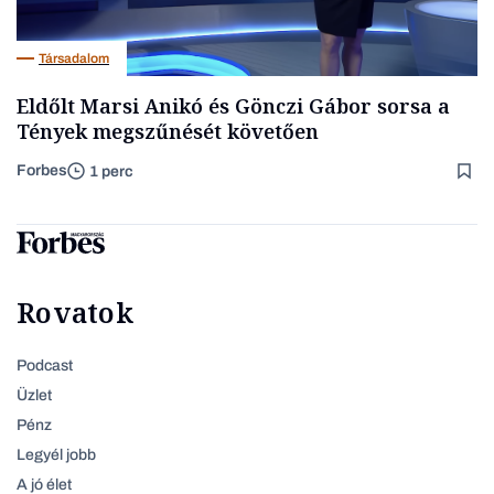
Társadalom
Eldőlt Marsi Anikó és Gönczi Gábor sorsa a
Tények megszűnését követően
Forbes
1 perc
Rovatok
Podcast
Üzlet
Pénz
Legyél jobb
A jó élet