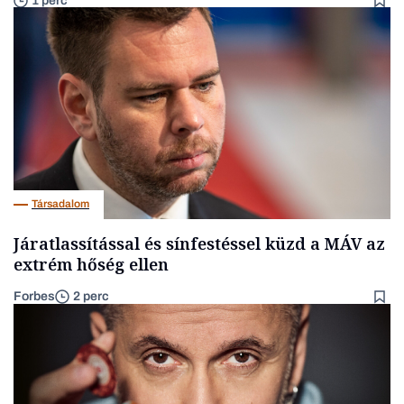
1 perc
Társadalom
Járatlassítással és sínfestéssel küzd a MÁV az
extrém hőség ellen
Forbes
2 perc