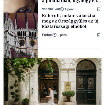
a pillanatban, úgyhogy én
a legsarkosabb
Vaszkó Iván
4 perc
gondolataimat akartam
Content Lab HUB
Kiderült, mikor választja
kimondani
meg az Országgyűlés az új
köztársasági elnököt
Forbes
2 perc
Forbes-sztori
Politika