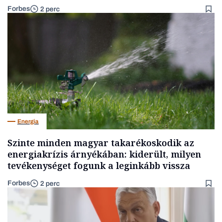
Forbes
2 perc
Energia
Szinte minden magyar takarékoskodik az
energiakrízis árnyékában: kiderült, milyen
tevékenységet fogunk a leginkább vissza
Forbes
2 perc