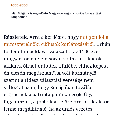
Több ebből
Már Bulgária is megelőzte Magyarországot az uniós fogyasztási
rangsorban
Részletek.
Arra a kérdésre, hogy
mit gondol a
miniszterelnöki ciklusok korlátozásáról
, Orbán
történelmi példával válaszolt: „az 1100 éves
magyar történelem során voltak uralkodók,
akiknek ólmot öntöttek a fülébe, ehhez képest
én olcsón megúsztam”. A volt kormányfő
szerint a Fidesz választási veresége nem
változtat azon, hogy Európában tovább
erősödnek a patrióta politikai erők. Úgy
fogalmazott, a jobboldali előretörés csak akkor
lenne megállítható, ha az uniós vezetés