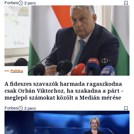
Forbes
2 perc
Politika
A fideszes szavazók harmada ragaszkodna
csak Orbán Viktorhoz, ha szakadna a párt –
meglepő számokat közölt a Medián mérése
Forbes
2 perc