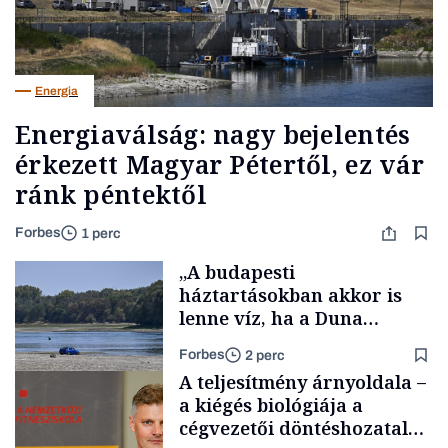
Energia
Energiaválság: nagy bejelentés
érkezett Magyar Pétertől, ez vár
ránk péntektől
Forbes
1 perc
„A budapesti
háztartásokban akkor is
lenne víz, ha a Duna
medrében már egy cseppet
Forbes
2 perc
se találnánk”
A teljesítmény árnyoldala –
a kiégés biológiája a
cégvezetői döntéshozatal