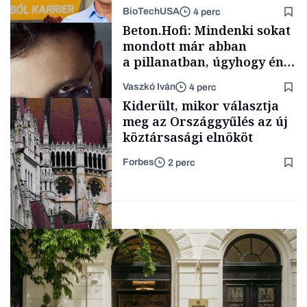
mögött
BioTechUSA
4 perc
Energia
Beton.Hofi: Mindenki sokat
mondott már abban
a pillanatban, úgyhogy én
a legsarkosabb
Vaszkó Iván
4 perc
gondolataimat akartam
Content Lab HUB
Kiderült, mikor választja
kimondani
meg az Országgyűlés az új
köztársasági elnököt
Forbes
2 perc
Forbes-sztori
Politika