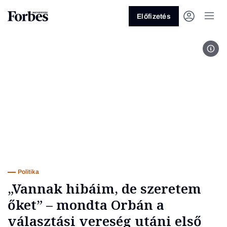
Előfizetés
Fotó
Vagy fedezze fel a következő
témákat
Üzlet
Pénz
Zöld
Legyél jobb!
Politika
„Vannak hibáim, de szeretem
őket” – mondta Orbán a
választási vereség utáni első