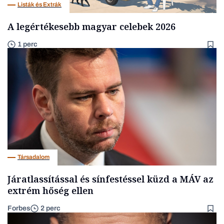
Listák és Extrák
A legértékesebb magyar celebek 2026
1 perc
Társadalom
Járatlassítással és sínfestéssel küzd a MÁV az
extrém hőség ellen
Forbes
2 perc