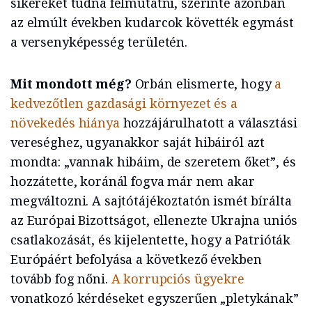
sikereket tudna felmutatni, szerinte azonban
az elmúlt években kudarcok követték egymást
a versenyképesség területén.
Mit mondott még?
Orbán elismerte, hogy
a
kedvezőtlen gazdasági környezet és a
növekedés hiánya
hozzájárulhatott a választási
vereséghez, ugyanakkor saját hibáiról azt
mondta: „vannak hibáim, de szeretem őket”, és
hozzátette, koránál fogva már nem akar
megváltozni. A sajtótájékoztatón ismét bírálta
az Európai Bizottságot, ellenezte Ukrajna uniós
csatlakozását, és kijelentette, hogy a Patrióták
Európáért befolyása a következő években
tovább fog nőni.
A korrupciós ügyekre
vonatkozó kérdéseket egyszerűen „pletykának”