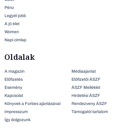
Pénz
Legyél jobb
A jó élet
Women
Napi címlap
Oldalak
A magazin
Médiaajanlat
Előfizetés
Előfizetői ÁSZF
Esemény
ÁSZF Melléklet
Kapcsolat
Hirdetési ÁSZF
Könyvek a Forbes ajánlásával
Rendezveny ÁSZF
Impresszum
Támogatói tartalom
Így dolgozunk