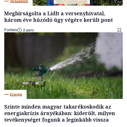
Társadalom
Megbírságolta a Lidlt a versenyhivatal,
három éve húzódó ügy végére került pont
Forbes
2 perc
Energia
Szinte minden magyar takarékoskodik az
energiakrízis árnyékában: kiderült, milyen
tevékenységet fogunk a leginkább vissza