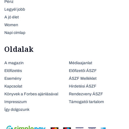
Pénz
Legyél jobb
A jó élet
Women
Napi címlap
Oldalak
A magazin
Médiaajanlat
Előfizetés
Előfizetői ÁSZF
Esemény
ÁSZF Melléklet
Kapcsolat
Hirdetési ÁSZF
Könyvek a Forbes ajánlásával
Rendezveny ÁSZF
Impresszum
Támogatói tartalom
Így dolgozunk