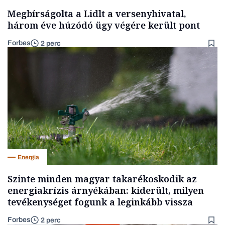
Megbírságolta a Lidlt a versenyhivatal,
három éve húzódó ügy végére került pont
Forbes
2 perc
Energia
Szinte minden magyar takarékoskodik az
energiakrízis árnyékában: kiderült, milyen
tevékenységet fogunk a leginkább vissza
Forbes
2 perc