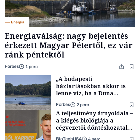
Energia
Energiaválság: nagy bejelentés
érkezett Magyar Pétertől, ez vár
ránk péntektől
Forbes
1 perc
„A budapesti
háztartásokban akkor is
lenne víz, ha a Duna
medrében már egy cseppet
Forbes
2 perc
se találnánk”
A teljesítmény árnyoldala –
a kiégés biológiája a
cégvezetői döntéshozatal
mögött
BioTechUSA
4 perc