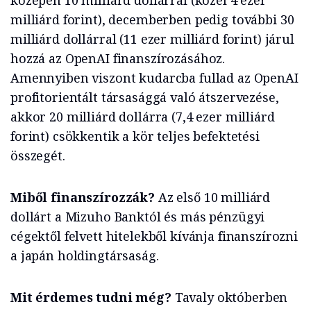
közepén 10 milliárd dollárral (közel 4 ezer
milliárd forint), decemberben pedig további 30
milliárd dollárral (11 ezer milliárd forint) járul
hozzá az OpenAI finanszírozásához.
Amennyiben viszont kudarcba fullad az OpenAI
profitorientált társasággá való átszervezése,
akkor 20 milliárd dollárra (7,4 ezer milliárd
forint) csökkentik a kör teljes befektetési
összegét.
Miből finanszírozzák?
Az első 10 milliárd
dollárt a Mizuho Banktól és más pénzügyi
cégektől felvett hitelekből kívánja finanszírozni
a japán holdingtársaság.
Mit érdemes tudni még?
Tavaly októberben