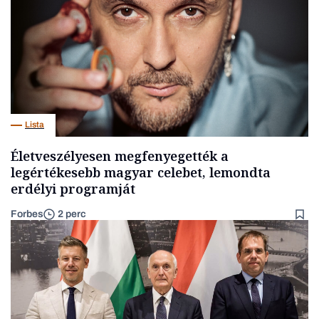
Lista
Életveszélyesen megfenyegették a
legértékesebb magyar celebet, lemondta
erdélyi programját
Forbes
2 perc