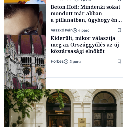
Energia
Beton.Hofi: Mindenki sokat
mondott már abban
a pillanatban, úgyhogy én
a legsarkosabb
Vaszkó Iván
4 perc
gondolataimat akartam
Content Lab HUB
Kiderült, mikor választja
kimondani
meg az Országgyűlés az új
köztársasági elnököt
Forbes
2 perc
Forbes-sztori
Politika