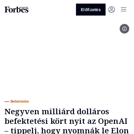
Előfizetés
Fot
Vagy fedezze fel a következő
témákat
Üzlet
Pénz
Zöld
Legyél jobb!
Befektetés
Negyven milliárd dolláros
befektetési kört nyit az OpenAI
– tippelj, hogy nyomnák le Elon