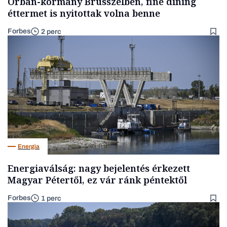
Orbán-kormány Brüsszelben, fine dining
éttermet is nyitottak volna benne
Forbes
2 perc
Energia
Energiaválság: nagy bejelentés érkezett
Magyar Pétertől, ez vár ránk péntektől
Forbes
1 perc