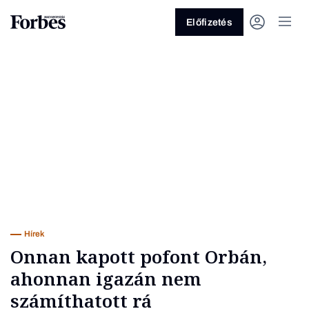
Előfizetés
Vagy fedezze fel a következő
témákat
Üzlet
Pénz
Zöld
Legyél jobb!
Hírek
Onnan kapott pofont Orbán,
ahonnan igazán nem
számíthatott rá