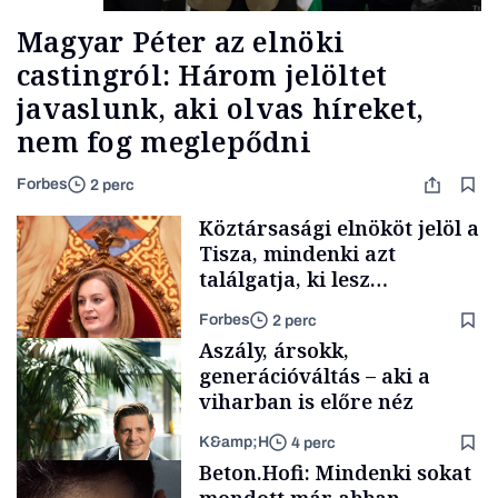
Magyar Péter az elnöki
castingról: Három jelöltet
javaslunk, aki olvas híreket,
nem fog meglepődni
Forbes
2 perc
Köztársasági elnököt jelöl a
Tisza, mindenki azt
találgatja, ki lesz
szombaton a befutó –
Forbes
2 perc
soroljuk az eddig felmerült
Aszály, ársokk,
neveket
generációváltás – aki a
viharban is előre néz
K&amp;H
4 perc
Politika
Beton.Hofi: Mindenki sokat