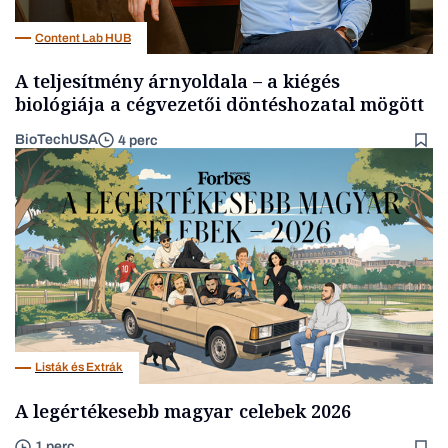
Content Lab HUB
A teljesítmény árnyoldala – a kiégés
biológiája a cégvezetői döntéshozatal mögött
BioTechUSA
4 perc
Listák és Extrák
A legértékesebb magyar celebek 2026
1 perc