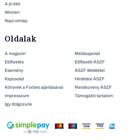
A jó élet
Women
Napi címlap
Oldalak
A magazin
Médiaajanlat
Előfizetés
Előfizetői ÁSZF
Esemény
ÁSZF Melléklet
Kapcsolat
Hirdetési ÁSZF
Könyvek a Forbes ajánlásával
Rendezveny ÁSZF
Impresszum
Támogatói tartalom
Így dolgozunk