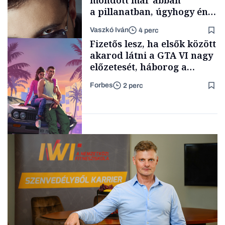
mondott már abban
a pillanatban, úgyhogy én
a legsarkosabb
Vaszkó Iván
4 perc
gondolataimat akartam
TÁMOGATÓI
Fizetős lesz, ha elsők között
TARTALOM
kimondani
akarod látni a GTA VI nagy
előzetesét, háborog a
gamer közösség
Forbes
2 perc
Forbes-sztori
Tech