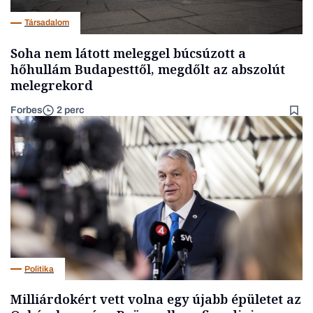
Társadalom
Soha nem látott meleggel búcsúzott a
hőhullám Budapesttől, megdőlt az abszolút
melegrekord
Forbes
2 perc
Politika
Milliárdokért vett volna egy újabb épületet az