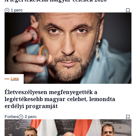
1 perc
Lista
Életveszélyesen megfenyegették a
legértékesebb magyar celebet, lemondta
erdélyi programját
Forbes
2 perc