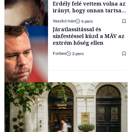
Erdély felé vettem volna az
irányt, hogy onnan tartsam
lélegeztetőgépen a magyar
Vaszkó Iván
4 perc
zenét
Content Lab HUB
Járatlassítással és
sínfestéssel küzd a MÁV az
extrém hőség ellen
Forbes
2 perc
Forbes-sztori
Társadalom