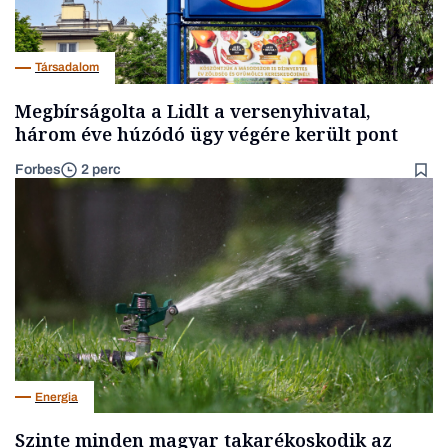
Társadalom
Megbírságolta a Lidlt a versenyhivatal,
három éve húzódó ügy végére került pont
Forbes
2 perc
Energia
Szinte minden magyar takarékoskodik az