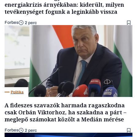
energiakrízis árnyékában: kiderült, milyen
tevékenységet fogunk a leginkább vissza
Forbes
2 perc
Politika
A fideszes szavazók harmada ragaszkodna
csak Orbán Viktorhoz, ha szakadna a párt –
meglepő számokat közölt a Medián mérése
Forbes
2 perc