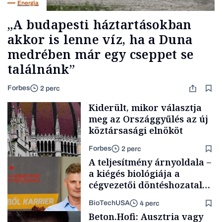
Energia
„A budapesti háztartásokban
akkor is lenne víz, ha a Duna
medrében már egy cseppet se
találnánk”
Forbes
2 perc
Kiderült, mikor választja
meg az Országgyűlés az új
köztársasági elnököt
Forbes
2 perc
A teljesítmény árnyoldala –
a kiégés biológiája a
cégvezetői döntéshozatal
mögött
BioTechUSA
4 perc
Politika
Beton.Hofi: Ausztria vagy