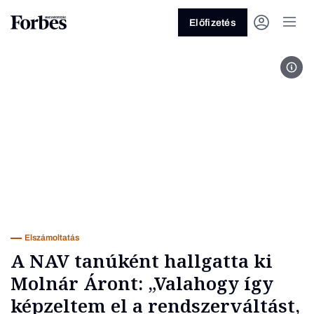
Előfizetés
Moln
Vagy fedezze fel a következő
témákat
Üzlet
Pénz
Zöld
Legyél jobb!
Elszámoltatás
A NAV tanúként hallgatta ki
Molnár Áront: „Valahogy így
képzeltem el a rendszerváltást,