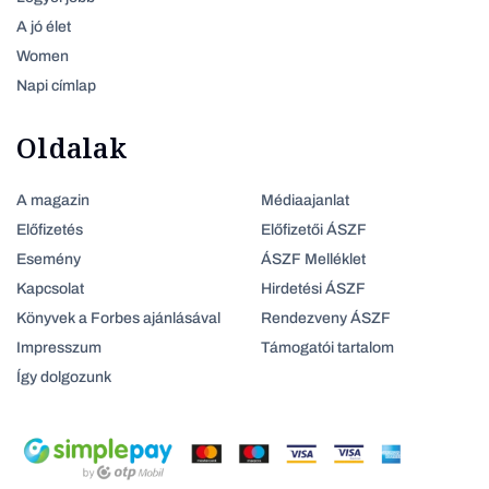
A jó élet
Women
Napi címlap
Oldalak
A magazin
Médiaajanlat
Előfizetés
Előfizetői ÁSZF
Esemény
ÁSZF Melléklet
Kapcsolat
Hirdetési ÁSZF
Könyvek a Forbes ajánlásával
Rendezveny ÁSZF
Impresszum
Támogatói tartalom
Így dolgozunk