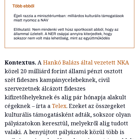
Több ebből
Éjjeli razzia a minisztériumban: milliárdos kulturális támogatások
miatt nyomoz a NAV
Elitkutató: Nem mindenki vett húsz sportkocsit abból, hogy az
állammal üzletelt. A NER csápjai annyira kiterjedtek, hogy
sokszor nem volt más lehetőség, mint az együttműködés
Kontextus.
A
Hankó Balázs által vezetett NKA
közel 20 milliárd forint állami pénzt osztott
szét fideszes kampánycelebeknek, civil
szervezetnek álcázott fideszes
kifizetőhelyeknek és alig pár hónapja alakult
cégeknek – írta a
Telex
. Ezeket az összegeket
kulturális támogatásként adták, sokszor olyan
pályázatokon keresztül, melyekről alig tudott
valaki. A benyújtott pályázatok közül több is