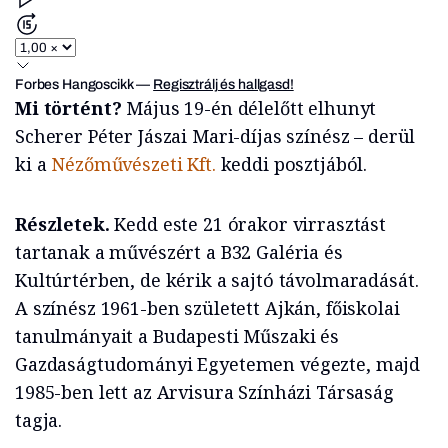
Forbes Hangoscikk
—
Regisztrálj és hallgasd!
Mi történt?
Május 19-én délelőtt elhunyt
Scherer Péter Jászai Mari-díjas színész – derül
ki a
Nézőművészeti Kft.
keddi posztjából.
Részletek.
Kedd este 21 órakor virrasztást
tartanak a művészért a B32 Galéria és
Kultúrtérben, de kérik a sajtó távolmaradását.
A színész 1961-ben született Ajkán, főiskolai
tanulmányait a Budapesti Műszaki és
Gazdaságtudományi Egyetemen végezte, majd
1985-ben lett az Arvisura Színházi Társaság
tagja.