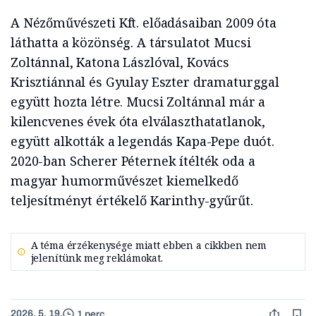
A Nézőművészeti Kft. előadásaiban 2009 óta
láthatta a közönség. A társulatot Mucsi
Zoltánnal, Katona Lászlóval, Kovács
Krisztiánnal és Gyulay Eszter dramaturggal
együtt hozta létre. Mucsi Zoltánnal már a
kilencvenes évek óta elválaszthatatlanok,
együtt alkották a legendás Kapa-Pepe duót.
2020-ban Scherer Péternek ítélték oda a
magyar humorművészet kiemelkedő
teljesítményt értékelő Karinthy-gyűrűt.
A téma érzékenysége miatt ebben a cikkben nem
jelenítünk meg reklámokat.
2026. 5. 19.
1 perc