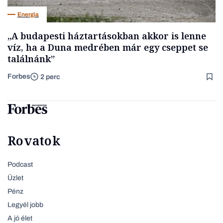
Energia
„A budapesti háztartásokban akkor is lenne
víz, ha a Duna medrében már egy cseppet se
találnánk”
Forbes
2 perc
Rovatok
Podcast
Üzlet
Pénz
Legyél jobb
A jó élet