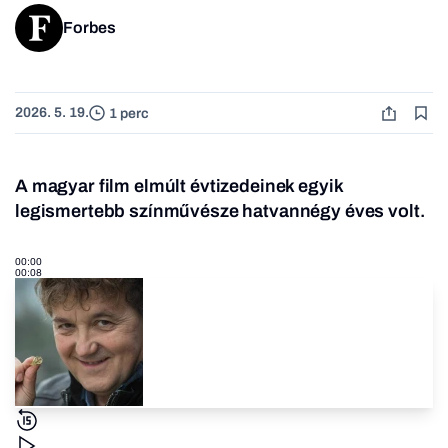
Forbes
2026. 5. 19.
1 perc
A magyar film elmúlt évtizedeinek egyik
legismertebb színművésze hatvannégy éves volt.
00:00
00:08