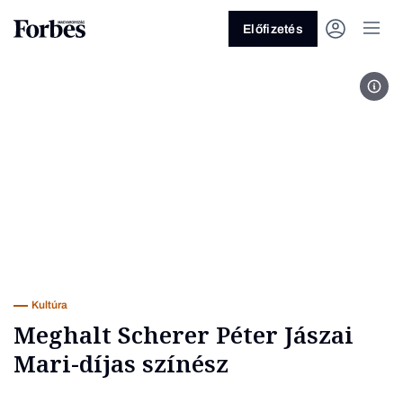
Előfizetés
Fotó
Vagy fedezze fel a következő
témákat
Üzlet
Pénz
Zöld
Legyél jobb!
Kultúra
Meghalt Scherer Péter Jászai
Mari-díjas színész