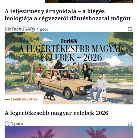
A teljesítmény árnyoldala – a kiégés
biológiája a cégvezetői döntéshozatal mögött
BioTechUSA
4 perc
Listák és Extrák
A legértékesebb magyar celebek 2026
1 perc