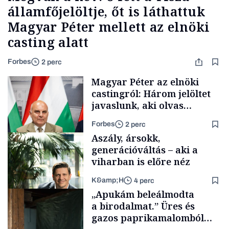
államfőjelöltje, őt is láthattuk
Magyar Péter mellett az elnöki
casting alatt
Forbes
2 perc
Magyar Péter az elnöki
castingról: Három jelöltet
javaslunk, aki olvas
híreket, nem fog
Forbes
2 perc
meglepődni
Aszály, ársokk,
generációváltás – aki a
viharban is előre néz
K&amp;H
4 perc
Politika
„Apukám beleálmodta
a birodalmat.” Üres és
gazos paprikamalomból