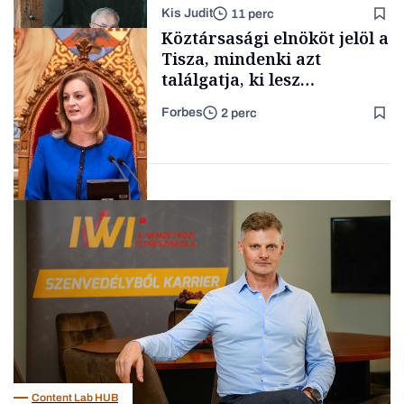
lett az igazi családi
Kis Judit
11 perc
fűszersztori
TÁMOGATÓI
Köztársasági elnököt jelöl a
TARTALOM
Tisza, mindenki azt
találgatja, ki lesz
szombaton a befutó –
Forbes
2 perc
soroljuk az eddig felmerült
Családi
vállalkozások
neveket
Politika
Content Lab HUB