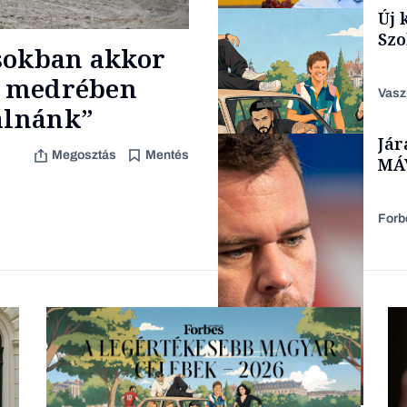
Új 
Politika
Szo
sokban akkor
na medrében
Vasz
lálnánk”
Jár
Content Lab HUB
Megosztás
Mentés
MÁV
Forb
Lista
Társadalom