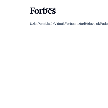
Üzlet
Pénz
Listák
Videók
Forbes-sztori
Hírlevelek
Podc