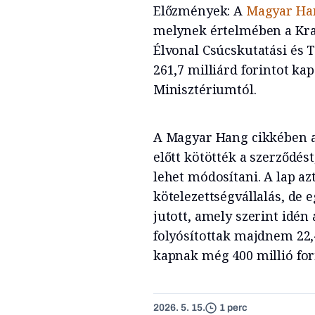
Előzmények: A
Magyar Ha
melynek értelmében a Krau
Élvonal Csúcskutatási és 
261,7 milliárd forintot ka
Minisztériumtól.
A Magyar Hang cikkében az
előtt kötötték a szerződést
lehet módosítani. A lap az
kötelezettségvállalás, de
jutott, amely szerint idén
folyósítottak majdnem 22,4
kapnak még 400 millió fo
2026. 5. 15.
1 perc