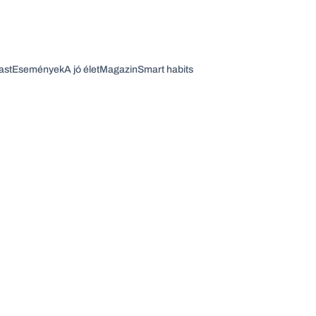
ast
Események
A jó élet
Magazin
Smart habits
Vagy fedezze fel a következő témákat
Üzlet
Pénz
Zöld
Legyél jobb!