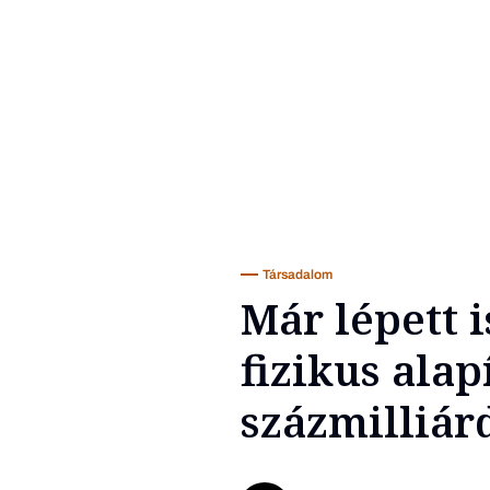
Társadalom
Már lépett 
fizikus alap
százmilliár