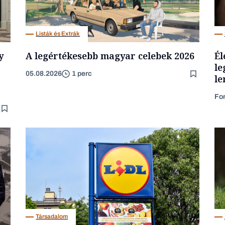
Listák és Extrák
y
A legértékesebb magyar celebek 2026
Él
le
05.08.2026
1 perc
le
Fo
Társadalom