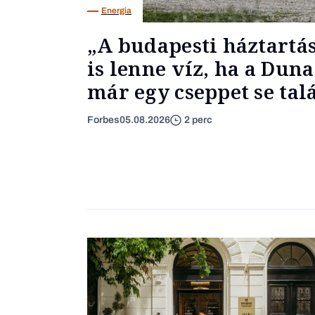
Energia
„A budapesti háztartá
is lenne víz, ha a Du
már egy cseppet se ta
Forbes
05.08.2026
2 perc