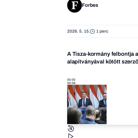
Forbes
2026. 5. 15.
1 perc
A Tisza-kormány felbontja a
alapítványával kötött szerz
00:00
00:08