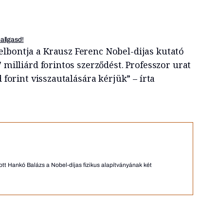
hallgasd!
lbontja a Krausz Ferenc Nobel-dijas kutató
7 milliárd forintos szerződést. Professzor urat
d forint visszautalására kérjük” – írta
tt Hankó Balázs a Nobel-díjas fizikus alapítványának két