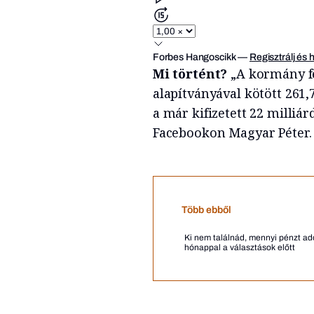
Forbes Hangoscikk
—
Regisztrálj és 
Mi történt?
„A kormány fe
alapítványával kötött 261,
a már kifizetett 22 milliár
Facebookon Magyar Péter.
Több ebből
Ki nem találnád, mennyi pénzt ado
hónappal a választások előtt