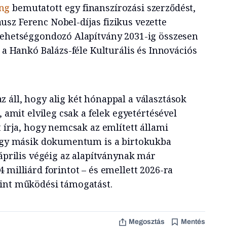
ng
bemutatott egy finanszírozási szerződést,
sz Ferenc Nobel-díjas fizikus vezette
Tehetséggondozó Alapítvány 2031-ig összesen
p a Hankó Balázs-féle Kulturális és Innovációs
 áll, hogy alig két hónappal a választások
, amit elvileg csak a felek egyetértésével
t írja, hogy nemcsak az említett állami
 egy másik dokumentum is a birtokukba
 április végéig az alapítványnak már
 milliárd forintot – és emellett 2026-ra
rint működési támogatást.
Megosztás
Mentés