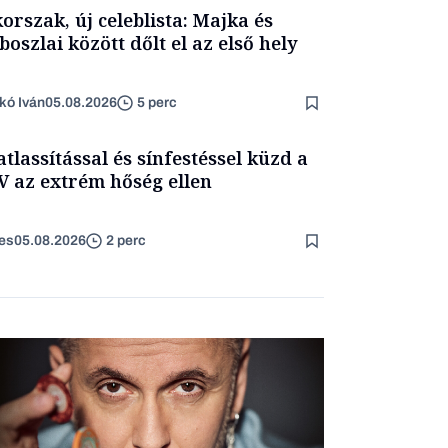
korszak, új celeblista: Majka és
boszlai között dőlt el az első hely
kó Iván
05.08.2026
5 perc
atlassítással és sínfestéssel küzd a
 az extrém hőség ellen
es
05.08.2026
2 perc