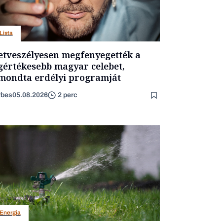
Lista
etveszélyesen megfenyegették a
gértékesebb magyar celebet,
mondta erdélyi programját
rbes
05.08.2026
2 perc
Energia