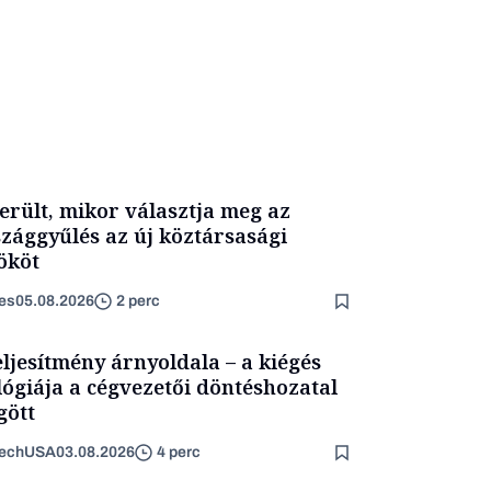
erült, mikor választja meg az
zággyűlés az új köztársasági
ököt
es
05.08.2026
2 perc
eljesítmény árnyoldala – a kiégés
lógiája a cégvezetői döntéshozatal
ött
TechUSA
03.08.2026
4 perc