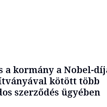
is a kormány a Nobel-díj
ítványával kötött több
dos szerződés ügyében