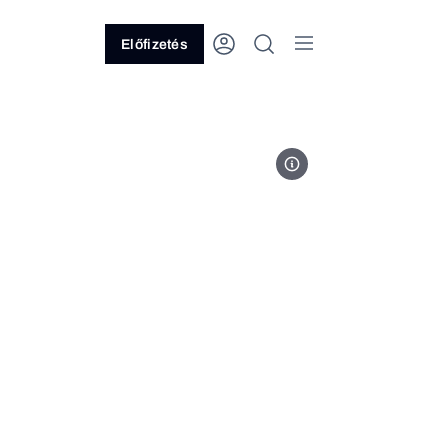
Előfizetés
Fotó: MTI/Bruzák Noémi