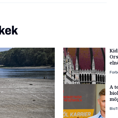
kek
Kid
Ors
eln
Forb
A t
bio
mög
Bio